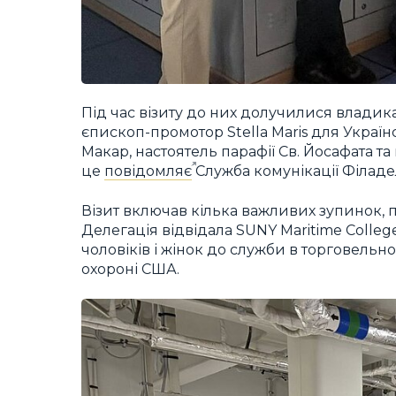
Під час візиту до них долучилися владик
єпископ-промотор Stella Maris для Україн
Макар, настоятель парафії Св. Йосафата та 
це
повідомляє
Служба комунікації Філадел
Візит включав кілька важливих зупинок, 
Делегація відвідала SUNY Maritime Colleg
чоловіків і жінок до служби в торговельн
охороні США.