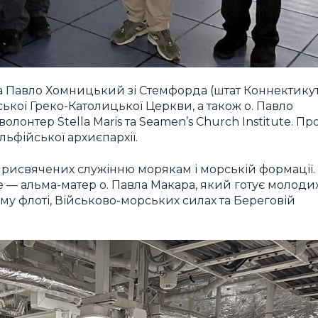
а Павло Хомницький зі Стемфорда (штат Коннектикут
ської Греко-Католицької Церкви, а також о. Павло
волонтер Stella Maris та Seamen’s Church Institute. Пр
ьфійської архиєпархії.
присвячених служінню морякам і морській формації.
e — альма-матер о. Павла Макара, який готує молоди
ому флоті, Військово-морських силах та Береговій