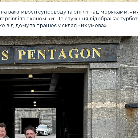
на важливості супроводу та опіки над моряками, чи
торгівлі та економіки. Це служіння відображає турбот
ко від дому та працює у складних умовах.