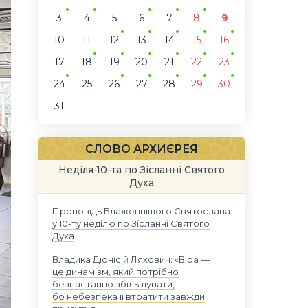
3
4
5
6
7
8
9
10
11
12
13
14
15
16
17
18
19
20
21
22
23
24
25
26
27
28
29
30
31
СЛОВО АРХИЄРЕЯ
Неділя 10-та по Зісланні Святого
Духа
Проповідь Блаженнішого Святослава
у 10-ту неділю по Зісланні Святого
Духа
Владика Діонісій Ляхович: «Віра —
це динамізм, який потрібно
безнастанно збільшувати,
бо небезпека її втратити завжди