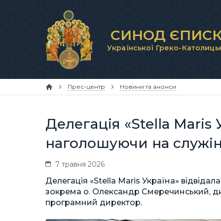
СИНОД ЄПИСК
Української Греко-Католиць
Прес-центр
Новини та анонси
Делегація «Stella Maris
наголошуючи на служі
7 травня 2026
Делегація «Stella Maris Україна» відвіда
зокрема о. Олександр Смеречинський, дире
програмний директор.