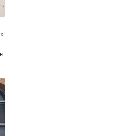
их
їн