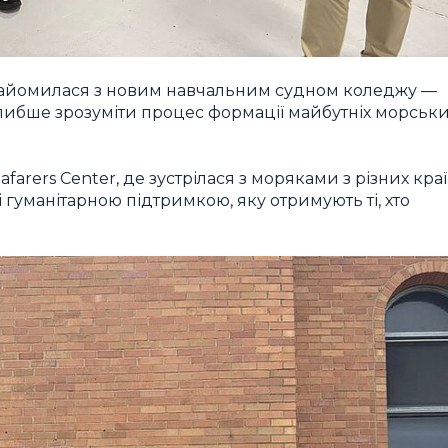
знайомилася з новим навчальним судном коледжу —
 глибше зрозуміти процес формації майбутніх морськ
afarers Center, де зустрілася з моряками з різних кра
 гуманітарною підтримкою, яку отримують ті, хто