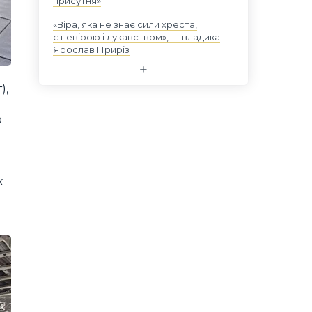
присутня»
«Віра, яка не знає сили хреста,
є невірою і лукавством», — владика
Ярослав Приріз
),
о
х