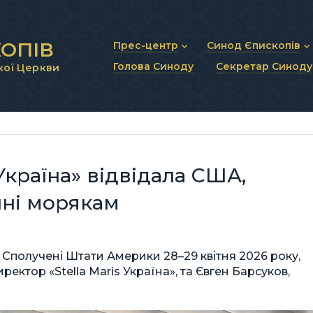
ОПІВ
Прес-центр
Синод Єпископів
Голова Синоду
Секретар Синоду
кої Церкви
Новини та анонси
Статут Синоду Єписко
Інтерв’ю та коментарі
Регламент Синоду Єп
Проповіді та промови
Положення про Голов
Молитовне прикликанн
Синодальні органи
Секретаріат Синоду
Контактна інформація
 Україна» відвідала США,
нні морякам
ла Сполучені Штати Америки 28–29 квітня 2026 року,
ктор «Stella Maris Україна», та Євген Барсуков,