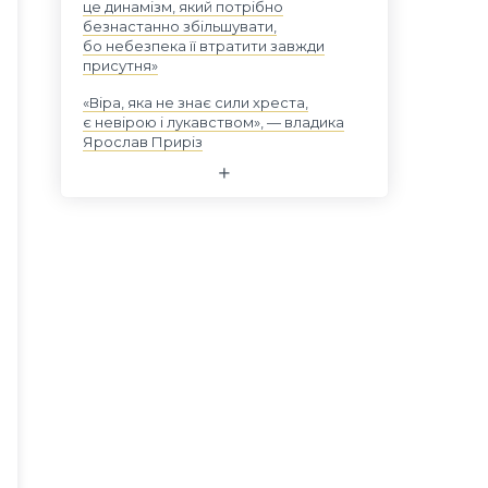
це динамізм, який потрібно
безнастанно збільшувати,
бо небезпека її втратити завжди
присутня»
«Віра, яка не знає сили хреста,
є невірою і лукавством», — владика
Ярослав Приріз