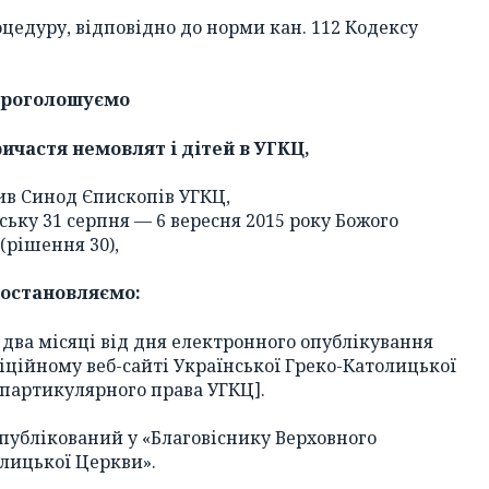
едуру, відповідно до норми кан. 112 Кодексу
роголошуємо
ичастя немовлят і дітей в УГКЦ,
ив Синод Єпископів УГКЦ,
ську 31 серпня — 6 вересня 2015 року Божого
(рішення 30),
постановляємо:
 два місяці від дня електронного опублікування
іційному веб-сайті Української Греко-Католицької
в партикулярного права УГКЦ].
 опублікований у «Благовіснику Верховного
лицької Церкви».