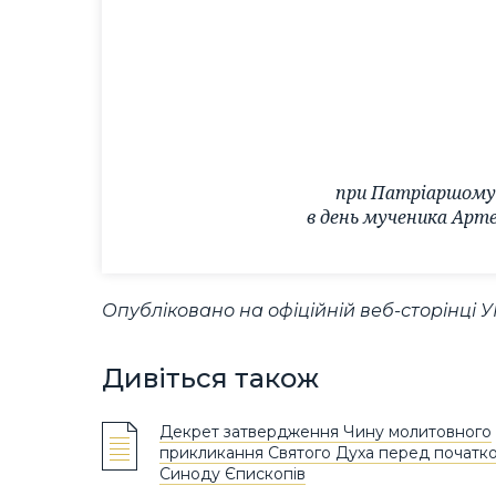
при Патріаршому 
в день мученика Арте
Опубліковано на офіційній веб-сторінці У
Дивіться також
Декрет затвердження Чину молитовного
прикликання Святого Духа перед початк
Синоду Єпископів