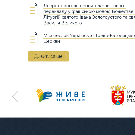
Декрет проголошення текстів нового
перекладу українською мовою Божестве
Літургій святого Івана Золотоустого та св
Василія Великого
Місяцеслов Української Греко-Католицько
Церкви
Дивитися ще