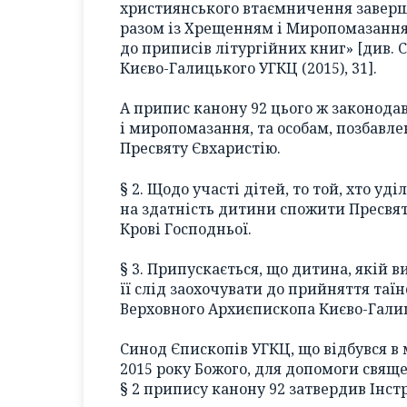
християнського втаємничення завершу
разом із Хрещенням і Миропомазання
до приписів літургійних книг» [див.
Києво-Галицького УГКЦ (2015), 31].
А припис канону 92 цього ж законодав
і миропомазання, та особам, позбавл
Пресвяту Євхаристію.
§ 2. Щодо участі дітей, то той, хто у
на здатність дитини спожити Пресвяту
Крові Господньої.
§ 3. Припускається, що дитина, якій в
її слід заохочувати до прийняття таї
Верховного Архиєпископа Києво-Галиць
Синод Єпископів УГКЦ, що відбувся в 
2015 року Божого, для допомоги свящ
§ 2 припису канону 92 затвердив Інст