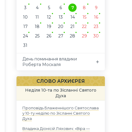
3
4
5
6
7
8
9
10
11
12
13
14
15
16
17
18
19
20
21
22
23
24
25
26
27
28
29
30
31
День поминання владики
Роберта Москаля
СЛОВО АРХИЄРЕЯ
Неділя 10-та по Зісланні Святого
Духа
Проповідь Блаженнішого Святослава
у 10-ту неділю по Зісланні Святого
Духа
Владика Діонісій Ляхович: «Віра —