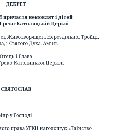
ДЕКРЕТ
ї причастя немовлят і дітей
 Греко-Католицькій Церкві
ої, Животворящої і Нероздільної Тройці,
на, і Святого Духа. Амінь
Отець і Глава
Греко-Католицької Церкви
СВЯТОСЛАВ
Мир у Господі!
ого права УГКЦ наголошує: «Таїнство