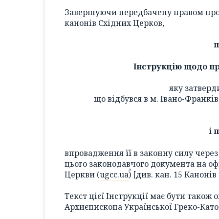
Завершуючи передбачену правом проц
канонів Східних Церков,
п
Інструкцію щодо пр
яку затверд
що відбувся в м. Івано-Франків
і 
впровадження її в законну силу через
цього законодавчого документа на оф
Церкви (
ugcc.ua
) [див. кан. 15 Каноні
Текст цієї Інструкції має бути також
Архиєпископа Української Греко-Като