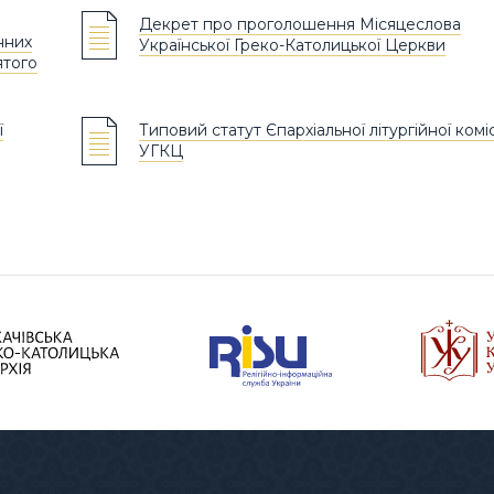
Декрет про проголошення Місяцеслова
нних
Української Греко-Католицької Церкви
ятого
ї
Типовий статут Єпархіальної літургійної коміс
УГКЦ