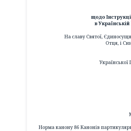
щодо Інструкці
в Українській
На славу Святої, Єдиносущн
Отця, і Си
Української 
Норма канону 86 Канонів партикулярн