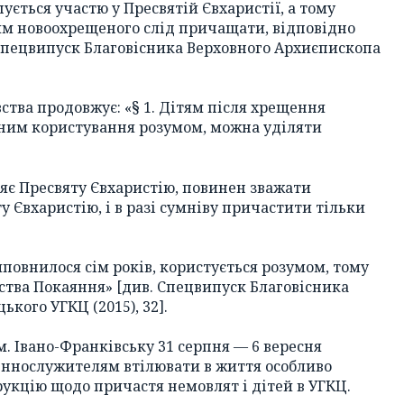
ється участю у Пресвятій Євхаристії, а тому
м новоохрещеного слід причащати, відповідно
 Спецвипуск Благовісника Верховного Архиєпископа
ства продовжує: «§ 1. Дітям після хрещення
еним користування розумом, можна уділяти
діляє Пресвяту Євхаристію, повинен зважати
 Євхаристію, і в разі сумніву причастити тільки
иповнилося сім років, користується розумом, тому
нства Покаяння» [див. Спецвипуск Благовісника
кого УГКЦ (2015), 32].
м. Івано-Франківську 31 серпня — 6 вересня
еннослужителям втілювати в життя особливо
рукцію щодо причастя немовлят і дітей в УГКЦ.