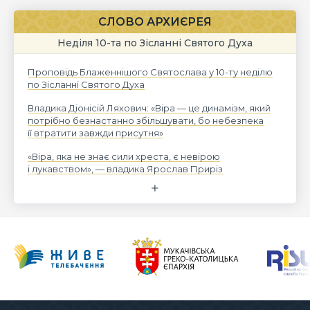
СЛОВО АРХИЄРЕЯ
Неділя 10-та по Зісланні Святого Духа
Проповідь Блаженнішого Святослава у 10-ту неділю
по Зісланні Святого Духа
Владика Діонісій Ляхович: «Віра — це динамізм, який
потрібно безнастанно збільшувати, бо небезпека
її втратити завжди присутня»
«Віра, яка не знає сили хреста, є невірою
і лукавством», — владика Ярослав Приріз