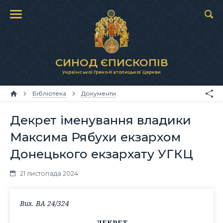
СИНОД ЄПИСКОПІВ
Української Греко-Католицької Церкви
Бібліотека
Документи
Декрет іменування владики
Максима Рябухи екзархом
Донецького екзархату УГКЦ
21 листопада 2024
Вих. ВА 24/324
ДЕКРЕТ