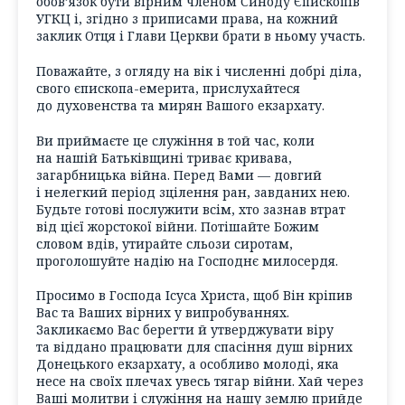
обов’язок бути вірним членом Синоду Єпископів
УГКЦ і, згідно з приписами права, на кожний
заклик Отця і Глави Церкви брати в ньому участь.
Поважайте, з огляду на вік і численні добрі діла,
свого єпископа-емерита, прислухайтеся
до духовенства та мирян Вашого екзархату.
Ви приймаєте це служіння в той час, коли
на нашій Батьківщині триває кривава,
загарбницька війна. Перед Вами — довгий
і нелегкий період зцілення ран, завданих нею.
Будьте готові послужити всім, хто зазнав втрат
від цієї жорстокої війни. Потішайте Божим
словом вдів, утирайте сльози сиротам,
проголошуйте надію на Господнє милосердя.
Просимо в Господа Ісуса Христа, щоб Він кріпив
Вас та Ваших вірних у випробуваннях.
Закликаємо Вас берегти й утверджувати віру
та віддано працювати для спасіння душ вірних
Донецького екзархату, а особливо молоді, яка
несе на своїх плечах увесь тягар війни. Хай через
Ваші молитви і служіння на нашу землю прийде