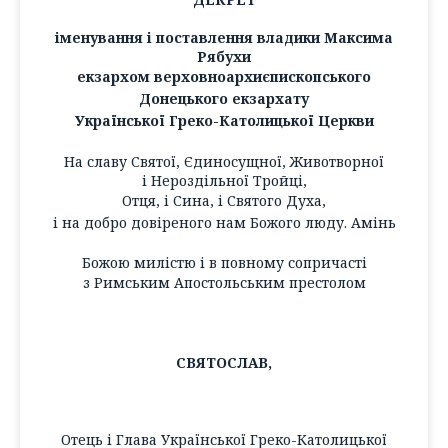
іменування і поставлення владики Максима
Рябухи
екзархом верховноархиєпископського
Донецького екзархату
Української Греко-Католицької Церкви
На славу Святої, Єдиносущної, Животворної
і Нероздільної Тройці,
Отця, і Сина, і Святого Духа,
і на добро довіреного нам Божого люду. Амінь
Божою милістю і в повному сопричасті
з Римським Апостольським престолом
СВЯТОСЛАВ,
Отець і Глава Української Греко-Католицької