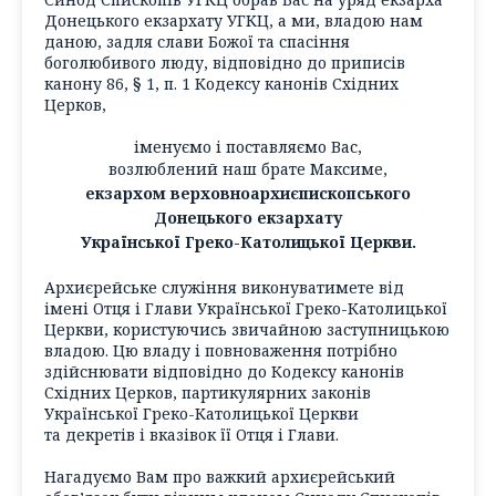
Донецького екзархату УГКЦ, а ми, владою нам
даною, задля слави Божої та спасіння
боголюбивого люду, відповідно до приписів
канону 86, § 1, п. 1 Кодексу канонів Східних
Церков,
іменуємо і поставляємо Вас,
возлюблений наш брате Максиме,
екзархом верховноархиєпископського
Донецького екзархату
Української Греко-Католицької Церкви.
Архиєрейське служіння виконуватимете від
імені Отця і Глави Української Греко-Католицької
Церкви, користуючись звичайною заступницькою
владою. Цю владу і повноваження потрібно
здійснювати відповідно до Кодексу канонів
Східних Церков, партикулярних законів
Української Греко-Католицької Церкви
та декретів і вказівок її Отця і Глави.
Нагадуємо Вам про важкий архиєрейський