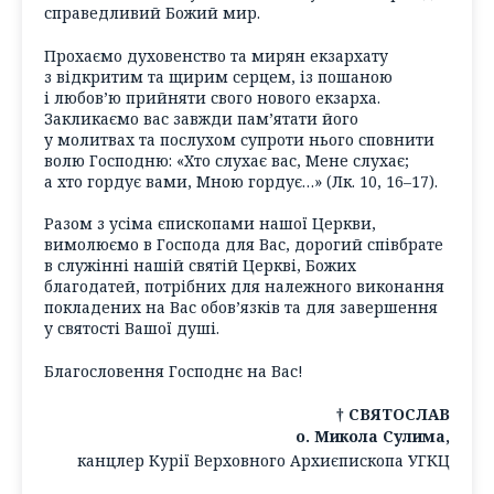
справедливий Божий мир.
Прохаємо духовенство та мирян екзархату
з відкритим та щирим серцем, із пошаною
і любов’ю прийняти свого нового екзарха.
Закликаємо вас завжди пам’ятати його
у молитвах та послухом супроти нього сповнити
волю Господню: «Хто слухає вас, Мене слухає;
а хто гордує вами, Мною гордує…» (Лк. 10, 16–17).
Разом з усіма єпископами нашої Церкви,
вимолюємо в Господа для Вас, дорогий співбрате
в служінні нашій святій Церкві, Божих
благодатей, потрібних для належного виконання
покладених на Вас обов’язків та для завершення
у святості Вашої душі.
Благословення Господнє на Вас!
† СВЯТОСЛАВ
о. Микола Сулима,
канцлер Курії Верховного Архиєпископа УГКЦ