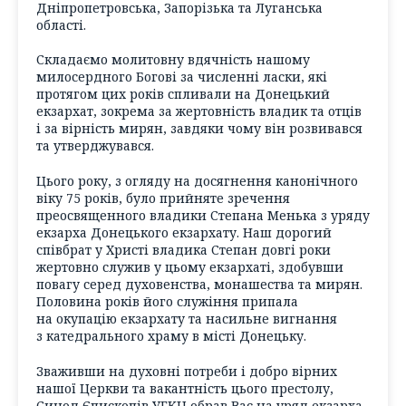
Дніпропетровська, Запорізька та Луганська
області.
Складаємо молитовну вдячність нашому
милосердного Богові за численні ласки, які
протягом цих років спливали на Донецький
екзархат, зокрема за жертовність владик та отців
і за вірність мирян, завдяки чому він розвивався
та утверджувався.
Цього року, з огляду на досягнення канонічного
віку 75 років, було прийняте зречення
преосвященного владики Степана Менька з уряду
екзарха Донецького екзархату. Наш дорогий
співбрат у Христі владика Степан довгі роки
жертовно служив у цьому екзархаті, здобувши
повагу серед духовенства, монашества та мирян.
Половина років його служіння припала
на окупацію екзархату та насильне вигнання
з катедрального храму в місті Донецьку.
Зваживши на духовні потреби і добро вірних
нашої Церкви та вакантність цього престолу,
Синод Єпископів УГКЦ обрав Вас на уряд екзарха