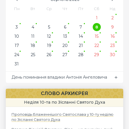
Пн
Вт
Ср
Чт
Пт
Сб
Нд
1
2
3
4
5
6
7
8
9
10
11
12
13
14
15
16
17
18
19
20
21
22
23
24
25
26
27
28
29
30
31
День поминання владики Антонія Ангеловича
СЛОВО АРХИЄРЕЯ
Неділя 10-та по Зісланні Святого Духа
Проповідь Блаженнішого Святослава у 10-ту неділю
по Зісланні Святого Духа