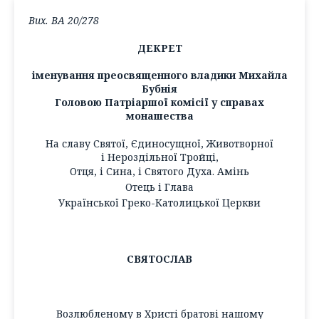
Вих. ВА 20/278
ДЕКРЕТ
іменування преосвященного владики Михайла
Бубнія
Головою Патріаршої комісії у справах
монашества
На славу Святої, Єдиносущної, Животворної
і Нероздільної Тройці,
Отця, і Сина, і Святого Духа. Амінь
Отець і Глава
Української Греко-Католицької Церкви
СВЯТОСЛАВ
Возлюбленому в Христі братові нашому