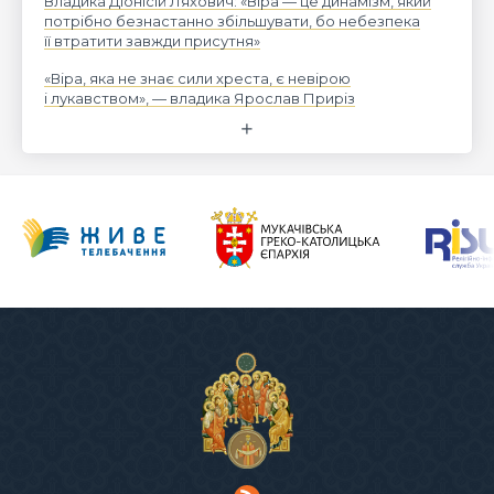
Владика Діонісій Ляхович: «Віра — це динамізм, який
потрібно безнастанно збільшувати, бо небезпека
її втратити завжди присутня»
«Віра, яка не знає сили хреста, є невірою
і лукавством», — владика Ярослав Приріз