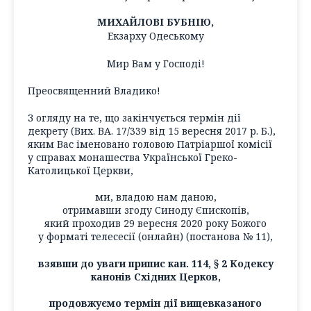
МИХАЙЛОВІ БУБНІЮ,
Екзарху Одеському
Мир Вам у Господі!
Преосвященний Владико!
З огляду на те, що закінчується термін дії
декрету (Вих. ВА. 17/339 від 15 вересня 2017 р. Б.),
яким Вас іменовано головою Патріаршої комісії
у справах монашества Української Греко-
Католицької Церкви,
ми, владою нам даною,
отримавши згоду Синоду Єпископів,
який проходив 29 вересня 2020 року Божого
у форматі телесесії (онлайн) (постанова № 11),
взявши до уваги припис кан. 114, § 2 Кодексу
канонів Східних Церков,
продовжуємо термін дії вищевказаного