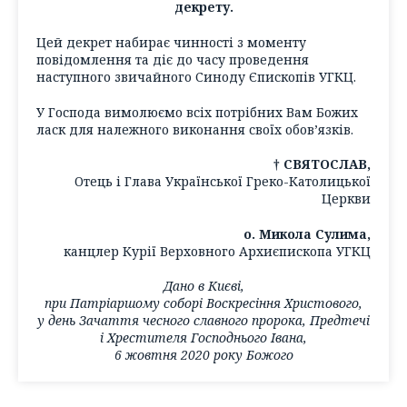
декрету.
Цей декрет набирає чинності з моменту
повідомлення та діє до часу проведення
наступного звичайного Синоду Єпископів УГКЦ.
У Господа вимолюємо всіх потрібних Вам Божих
ласк для належного виконання своїх обов’язків.
† СВЯТОСЛАВ,
Отець і Глава Української Греко-Католицької
Церкви
о. Микола Сулима,
канцлер Курії Верховного Архиєпископа УГКЦ
Дано в Києві,
при Патріаршому соборі Воскресіння Христового,
у день Зачаття чесного славного пророка, Предтечі
і Хрестителя Господнього Івана,
6 жовтня 2020 року Божого