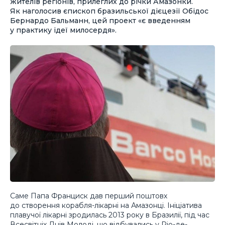
жителів регіонів, прилеглих до річки Амазонки.
Як наголосив єпископ бразильської дієцезії Обідос
Бернардо Бальманн, цей проект «є введенням
у практику ідеї милосердя».
Саме Папа Франциск дав перший поштовх
до створення корабля-лікарні на Амазонці. Ініціатива
плавучої лікарні зродилась 2013 року в Бразилії, під час
Всесвітніх Днів Молоді, що відбувались у Ріо-де-