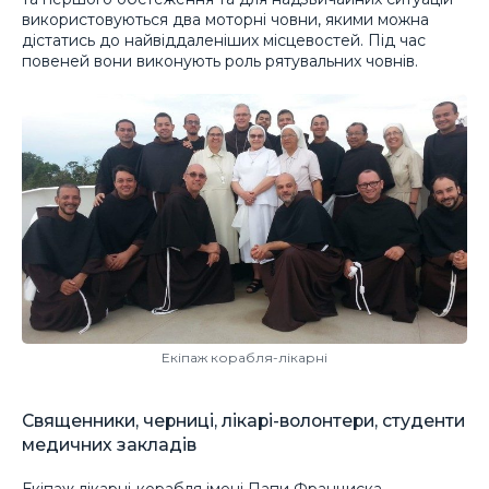
використовуються два моторні човни, якими можна
дістатись до найвіддаленіших місцевостей. Під час
повеней вони виконують роль рятувальних човнів.
Екіпаж корабля-лікарні
Священники, черниці, лікарі-волонтери, студенти
медичних закладів
Екіпаж лікарні-корабля імені Папи Франциска