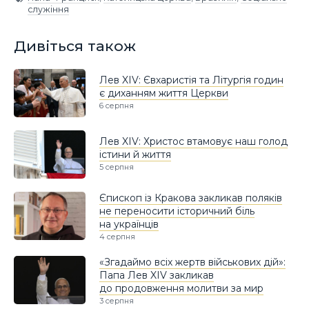
служіння
Дивіться також
Лев XIV: Євхаристія та Літургія годин
є диханням життя Церкви
6 серпня
Лев XIV: Христос втамовує наш голод
істини й життя
5 серпня
Єпископ із Кракова закликав поляків
не переносити історичний біль
на українців
4 серпня
«Згадаймо всіх жертв військових дій»:
Папа Лев XIV закликав
до продовження молитви за мир
3 серпня