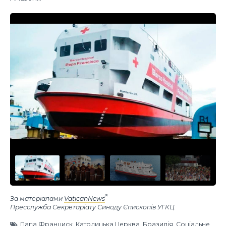
За матеріалами
VaticanNews
Пресслужба Секретаріату Синоду Єпископів УГКЦ
Папа Франциск
,
Католицька Церква
,
Бразилія
,
Соціальне