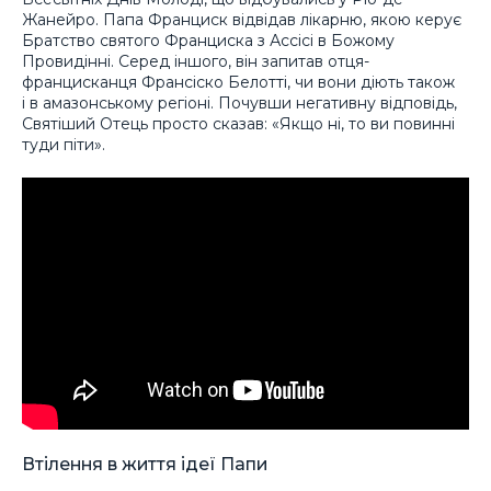
Жанейро. Папа Франциск відвідав лікарню, якою керує
Братство святого Франциска з Ассісі в Божому
Провидінні. Серед іншого, він запитав отця-
францисканця Франсіско Белотті, чи вони діють також
і в амазонському регіоні. Почувши негативну відповідь,
Святіший Отець просто сказав: «Якщо ні, то ви повинні
туди піти».
Втілення в життя ідеї Папи