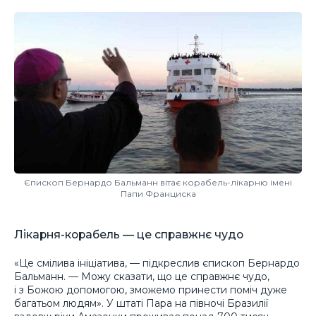
Єпископ Бернардо Бальманн вітає корабель-лікарню імені
Папи Франциска
Лікарня-корабель — це справжнє чудо
«Це смілива ініціатива, — підкреслив єпископ Бернардо
Бальманн. — Можу сказати, що це справжнє чудо,
і з Божою допомогою, зможемо принести поміч дуже
багатьом людям». У штаті Пара на півночі Бразилії