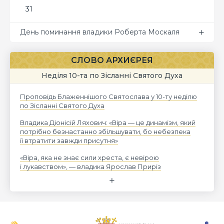
31
День поминання владики Роберта Москаля
СЛОВО АРХИЄРЕЯ
Неділя 10-та по Зісланні Святого Духа
Проповідь Блаженнішого Святослава у 10-ту неділю
по Зісланні Святого Духа
Владика Діонісій Ляхович: «Віра — це динамізм, який
потрібно безнастанно збільшувати, бо небезпека
її втратити завжди присутня»
«Віра, яка не знає сили хреста, є невірою
і лукавством», — владика Ярослав Приріз