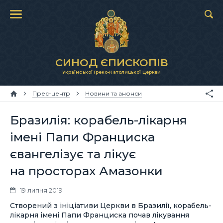
СИНОД ЄПИСКОПІВ
Української Греко-Католицької Церкви
Прес-центр
Новини та анонси
Бразилія: корабель-лікарня
імені Папи Франциска
євангелізує та лікує
на просторах Амазонки
19 липня 2019
Створений з ініціативи Церкви в Бразилії, корабель-
лікарня імені Папи Франциска почав лікування