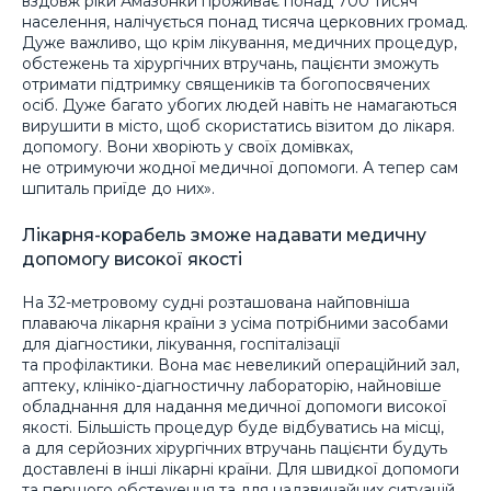
вздовж ріки Амазонки проживає понад 700 тисяч
населення, налічується понад тисяча церковних громад.
Дуже важливо, що крім лікування, медичних процедур,
обстежень та хірургічних втручань, пацієнти зможуть
отримати підтримку священиків та богопосвячених
осіб. Дуже багато убогих людей навіть не намагаються
вирушити в місто, щоб скористатись візитом до лікаря.
допомогу. Вони хворіють у своїх домівках,
не отримуючи жодної медичної допомоги. А тепер сам
шпиталь приїде до них».
Лікарня-корабель зможе надавати медичну
допомогу високої якості
На 32-метровому судні розташована найповніша
плаваюча лікарня країни з усіма потрібними засобами
для діагностики, лікування, госпіталізації
та профілактики. Вона має невеликий операційний зал,
аптеку, клініко-діагностичну лабораторію, найновіше
обладнання для надання медичної допомоги високої
якості. Більшість процедур буде відбуватись на місці,
а для серйозних хірургічних втручань пацієнти будуть
доставлені в інші лікарні країни. Для швидкої допомоги
та першого обстеження та для надзвичайних ситуацій