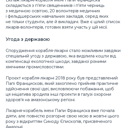
складається з п’яти священників і п’яти черниць
з медичною освітою, 20 волонтерів медичних
і фельдшерських навчальних закладів, серед яких
не тільки студенти, але й викладачі. Вже є цілий список
лікарів-волонтерів, готових взяти участь у цій місії.
Угода з державою
Спорудження корабля-лікарні стало можливим завдяки
спеціальній угоді з державою, яка виділила кошти від
компенсації екологічної шкоди, завданої різними
хімічними промисловостями.
Проєкт корабля-лікарні 2018 року був представлений
Папі Францискові, який захоплено прийняв практичне
здійснення своєї ідеї, висловлюючи побажання, щоб
ця ініціатива зродила інші проекти в галузі охорони
здоров’я на амазонському регіоні.
Лікарня-корабель імені Папи Франциска вже почала
діяти, але повністю розгорне свою місію в жовтні цього
року з відкриттям Синоду Єпископів, присвяченого
Амазонії.