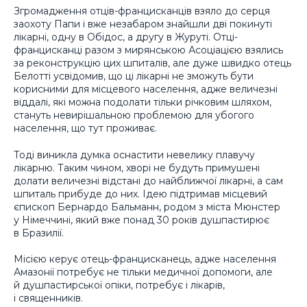
Згромадження отців-францисканців взяло до серця
заохоту Папи і вже незабаром знайшли дві покинуті
лікарні, одну в Обідос, а другу в Журуті. Отці-
францисканці разом з мирянською Асоціацією взялись
за реконструкцію цих шпиталів, але дуже швидко отець
Белотті усвідомив, що ці лікарні не зможуть бути
корисними для місцевого населення, адже величезні
віддалі, які можна подолати тільки річковим шляхом,
стануть невирішальною проблемою для убогого
населення, що тут проживає.
Тоді виникла думка оснастити невелику плавучу
лікарню. Таким чином, хворі не будуть примушені
долати величезні відстані до найближчої лікарні, а сам
шпиталь прибуде до них. Ідею підтримав місцевий
єпископ Бернардо Бальманн, родом з міста Мюнстер
у Німеччині, який вже понад 30 років душпастирює
в Бразилії.
Місією керує отець-францисканець, адже населення
Амазонії потребує не тільки медичної допомоги, але
й душпастирської опіки, потребує і лікарів,
і священників.