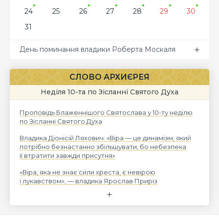
24
25
26
27
28
29
30
31
День поминання владики Роберта Москаля
СЛОВО АРХИЄРЕЯ
Неділя 10-та по Зісланні Святого Духа
Проповідь Блаженнішого Святослава у 10-ту неділю
по Зісланні Святого Духа
Владика Діонісій Ляхович: «Віра — це динамізм, який
потрібно безнастанно збільшувати, бо небезпека
її втратити завжди присутня»
«Віра, яка не знає сили хреста, є невірою
і лукавством», — владика Ярослав Приріз