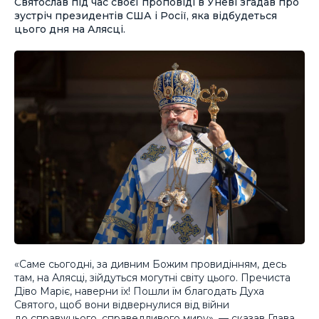
Святослав під час своєї проповіді в Уневі згадав про
зустріч президентів США і Росії, яка відбудеться
цього дня на Алясці.
«Саме сьогодні, за дивним Божим провидінням, десь
там, на Алясці, зійдуться могутні світу цього. Пречиста
Діво Маріє, наверни їх! Пошли їм благодать Духа
Святого, щоб вони відвернулися від війни
до справжнього, справедливого миру», — сказав Глава