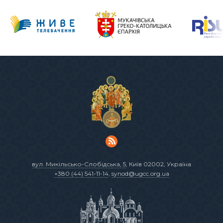
вул. Микільсько-Слобідська, 5
, Київ 02002, Україна
+380 (44) 541-11-14
,
synod@ugcc.org.ua