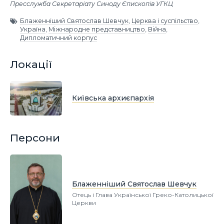
Пресслужба Секретаріату Синоду Єпископів УГКЦ
Блаженніший Святослав Шевчук
,
Церква і суспільство
,
Україна
,
Міжнародне представництво
,
Війна
,
Дипломатичний корпус
Локації
Київська архиєпархія
Персони
Блаженніший Святослав Шевчук
Отець і Глава Української Греко-Католицької
Церкви