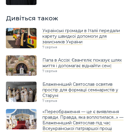
Дивіться також
Українські громади в Італії передали
карету швидкої допомоги для
захисників України
7 серпня
Папа в Ассізі: Євангеліє показує шлях
життя і допомагає віднайти сенс
7 серпня
Блаженніший Святослав освятив
простір для формації семінаристів у
Старуні
7 серпня
«Переображення — це є виявлення
правди. Правда, яка воплотилася…» —
Блаженніший Святослав під час
Всеукраїнської патріаршої прощі