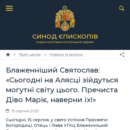
СИНОД ЄПИСКОПІВ
Української Греко-Католицької Церкви
Прес-центр
Новини та анонси
Блаженніший Святослав:
«Сьогодні на Алясці зійдуться
могутні світу цього. Пречиста
Діво Маріє, наверни їх!»
15 серпня 2025
Сьогодні, 15 серпня, у свято Успіння Пресвятої
Богородиці, Отець і Глава УГКЦ Блаженніший