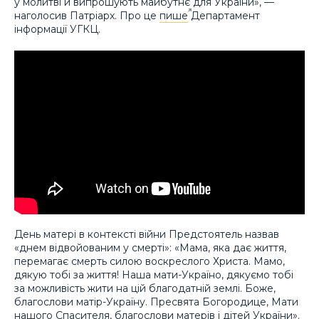
у молитві й випрошують майбутнє для України», —
наголосив Патріарх. Про це
пише
Департамент
інформації УГКЦ.
День матері в контексті війни Предстоятель назвав
«днем відвойованим у смерті»: «Мама, яка дає життя,
перемагає смерть силою воскреслого Христа. Мамо,
дякую тобі за життя! Наша мати-Україно, дякуємо тобі
за можливість жити на цій благодатній землі. Боже,
благослови матір-Україну. Пресвята Богородице, Мати
нашого Спасителя, благослови матерів і дітей України».