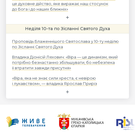
це духовне дійство, яке виражає наш стосунок
до Бога і до наших ближніх»
Неділя 10-та по Зісланні Святого Духа
Проповідь Блаженнішого Святослава у 10-ту неділю
по Зісланні Святого Духа
Владика Діонісій Ляхович: «Віра — це динамізм, який
потрібно безнастанно збільшувати, бо небезпека
її втратити завжди присутня»
«Віра, яка не знає сили хреста, є невірою
і лукавством», — владика Ярослав Приріз