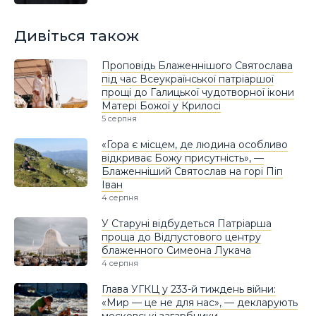
Дивіться також
Проповідь Блаженнішого Святослава
під час Всеукраїнської патріаршої
прощі до Галицької чудотворної ікони
Матері Божої у Крилосі
5 серпня
«Гора є місцем, де людина особливо
відкриває Божу присутність», —
Блаженніший Святослав на горі Піп
Іван
4 серпня
У Старуні відбудеться Патріарша
проща до Відпустового центру
блаженного Симеона Лукача
4 серпня
Глава УГКЦ у 233-й тиждень війни:
«Мир — це не для нас», — декларують