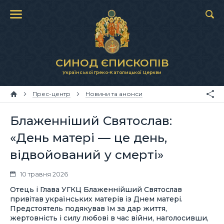
СИНОД ЄПИСКОПІВ
Української Греко-Католицької Церкви
Прес-центр
Новини та анонси
Блаженніший Святослав:
«День матері — це день,
відвойований у смерті»
10 травня 2026
Отець і Глава УГКЦ Блаженнійший Святослав
привітав українських матерів із Днем матері.
Предстоятель подякував їм за дар життя,
жертовність і силу любові в час війни, наголосивши,