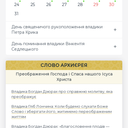
24
25
26
27
28
29
30
31
День священичого рукоположення владики
Петра Крика
День поминання владики Вінкентія
Седлецького
СЛОВО АРХИЄРЕЯ
Преображення Господа і Спаса нашого Ісуса
Христа
Владика Богдан Дзюрах про справжню молитву, яка
преображує
Владика Гліб Лончина: Коли будемо слухати Боже
Слово і зберігати його, житимемо переображеним
життям
Владика Богдан Дзюрах: «Благословення плодів —