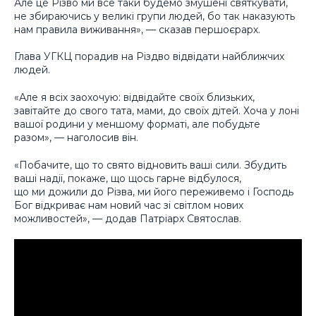
Але це Різво ми все таки будемо змушені святкувати,
не збираючись у великі групи людей, бо так наказують
нам правила виживання», — сказав першоєрарх.
Глава УГКЦ порадив на Різдво відвідати найближчих
людей.
«Але я всіх заохочую: відвідайте своїх близьких,
завітайте до свого тата, мами, до своїх дітей. Хоча у лоні
вашої родини у меншому форматі, але побудьте
разом», — наголосив він.
«Побачите, що то свято відновить ваші сили. Збудить
ваші надії, покаже, що щось гарне відбулося,
що ми дожили до Різва, ми його переживемо і Господь
Бог відкриває нам новий час зі світлом нових
можливостей», — додав Патріарх Святослав.