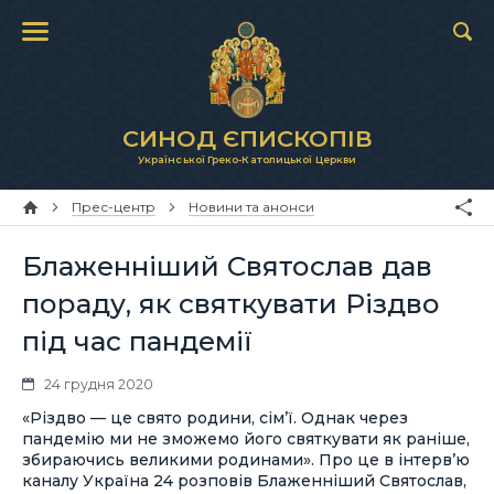
СИНОД ЄПИСКОПІВ
Української Греко-Католицької Церкви
Прес-центр
Новини та анонси
Блаженніший Святослав дав
пораду, як святкувати Різдво
під час пандемії
24 грудня 2020
«Різдво — це свято родини, сім’ї. Однак через
пандемію ми не зможемо його святкувати як раніше,
збираючись великими родинами». Про це в інтерв’ю
каналу Україна 24 розповів Блаженніший Святослав,