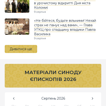
в урочистому відкритті Дня міста
Коломиї
9 серпня
«Не бійтеся, будьте вільними! Нехай
страх не панує над вами», — Глава
УГКЦ про спадщину владики Павла
Василика
9 серпня
Дивитися ще
МАТЕРІАЛИ СИНОДУ
ЄПИСКОПІВ 2026
Серпень
2026
Пн
Вт
Ср
Чт
Пт
Сб
Нд