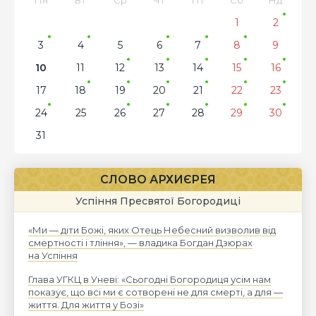
1
2
3
4
5
6
7
8
9
10
11
12
13
14
15
16
17
18
19
20
21
22
23
24
25
26
27
28
29
30
31
СЛОВО АРХИЄРЕЯ
Успіння Пресвятої Богородиці
«Ми — діти Божі, яких Отець Небесний визволив від
смертності і тління», — владика Богдан Дзюрах
на Успіння
Глава УГКЦ в Уневі: «Сьогодні Богородиця усім нам
показує, що всі ми є сотворені не для смерті, а для —
життя. Для життя у Бозі»