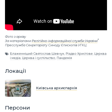
Фото з архіву
За матеріалами
Релігійно-інформаційної служби України
Пресслужба Секретаріату Синоду Єпископів УГКЦ
Блаженніший Святослав Шевчук
,
Різдво Христове
,
Церква
і медіа
,
Церква і суспільство
,
Пандемія
Локації
Київська архиєпархія
Персони