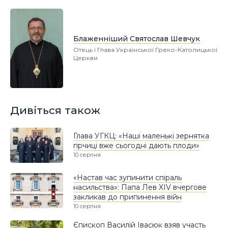
Блаженніший Святослав Шевчук
Отець і Глава Української Греко-Католицької
Церкви
Дивіться також
Глава УГКЦ: «Наші маленькі зернятка
гірчиці вже сьогодні дають плоди»
10 серпня
«Настав час зупинити спіраль
насильства»: Папа Лев XIV вчергове
закликав до припинення війн
10 серпня
Єпископ Василій Івасюк взяв участь