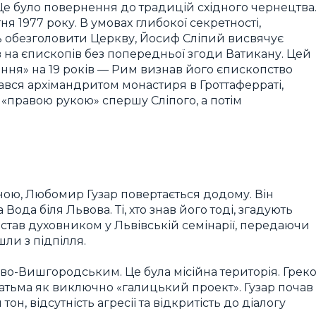
 Це було повернення до традицій східного чернецтва
я 1977 року. В умовах глибокої секретності,
 обезголовити Церкву, Йосиф Сліпий висвячує
 на єпископів без попередньої згоди Ватикану. Цей
ання» на 19 років — Рим визнав його єпископство
шався архімандритом монастиря в Гроттаферраті,
 «правою рукою» спершу Сліпого, а потім
жною, Любомир Гузар повертається додому. Він
ода біля Львова. Ті, хто знав його тоді, згадують
 став духовником у Львівській семінарії, передаючи
ли з підпілля.
о-Вишгородським. Це була місійна територія. Греко
атьма як виключно «галицький проект». Гузар почав
н, відсутність агресії та відкритість до діалогу