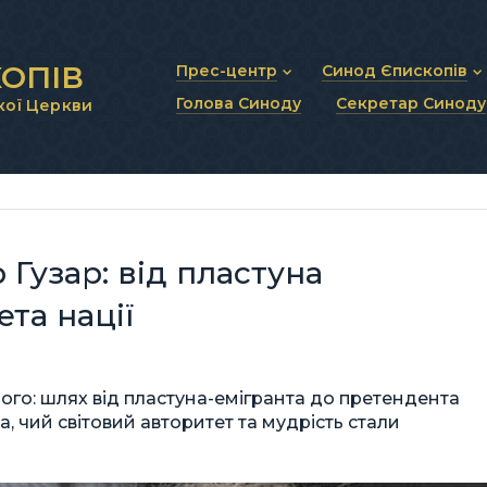
ОПІВ
Прес-центр
Синод Єпископів
Голова Синоду
Секретар Синоду
кої Церкви
Новини та анонси
Статут Синоду Єписко
Інтерв’ю та коментарі
Регламент Синоду Єп
Проповіді та промови
Положення про Голов
Молитовне прикликанн
Синодальні органи
Секретаріат Синоду
Контактна інформація
узар: від пластуна
та нації
го: шлях від пластуна-емігранта до претендента
, чий світовий авторитет та мудрість стали