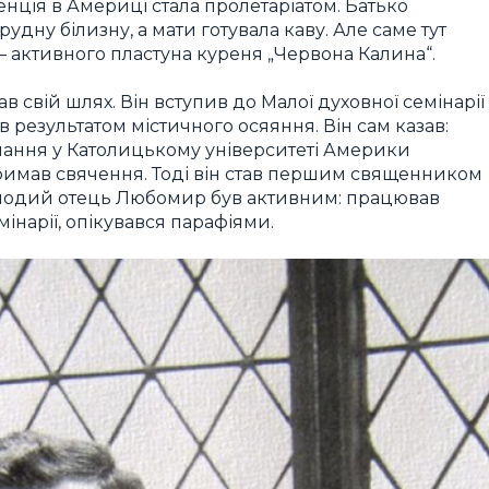
нція в Америці стала пролетаріатом. Батько
дну білизну, а мати готувала каву. Але саме тут
 активного пластуна куреня „Червона Калина“.
в свій шлях. Він вступив до Малої духовної семінарії
в результатом містичного осяяння. Він сам казав:
авчання у Католицькому університеті Америки
отримав свячення. Тоді він став першим священником
Молодий отець Любомир був активним: працював
мінарії, опікувався парафіями.