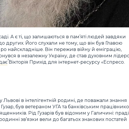
осаді. А є ті, що залишаються в пам’яті людей завдяки
о других. Його слухали не тому, що він був Главою
про найскладніше. Він пережив війну й еміграцію,
нувся в незалежну Україну, де став духовним лідер
дає
Вікторія Прихід для інтернет-ресурсу «Еспресо.
 Львові в інтелігентній родині, де поважали знання
ав Гузар, був ветераном УГА та банківським працівнико
ященників. Рід Гузарів був відомим у Галичині: прад
 родинні зв’язки вели до багатьох знакових постатей