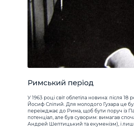
Римський період
У 1963 році світ облетіла новина: після 1
Йосиф Сліпий. Для молодого Гузара це бул
переїжджає до Рима, щоб бути поруч із П
потенціал, але був суворим: вимагав спо
Андрей Шептицький та екуменізм), і лиш