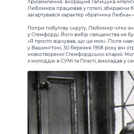
приземлення: вчорашня галицька інтеліге
Любомира працював у готелі, збираючи бру
загартувався характер «братчика Любка»—
Попри побутову скруту, Любомир чітко зна
у Стемфорді. Його вибір священства не бу
«Я просто відчував, що це моє». Після н
у Вашингтоні, 30 березня 1958 року він 
новоствореної Стемфордської єпархії. 
з молоддю в СУМі та Пласті, викладав у се