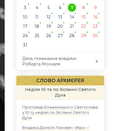
3
4
5
6
7
8
9
10
11
12
13
14
15
16
17
18
19
20
21
22
23
24
25
26
27
28
29
30
31
День поминання владики
Роберта Москаля
СЛОВО АРХИЄРЕЯ
Неділя 10-та по Зісланні Святого
Духа
Проповідь Блаженнішого Святослава
у 10-ту неділю по Зісланні Святого
Духа
Владика Діонісій Ляхович: «Віра —