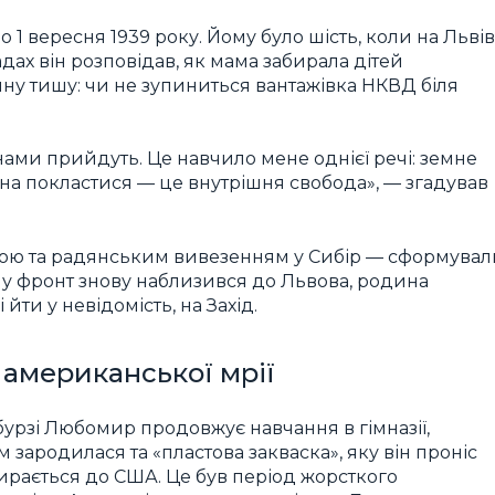
1 вересня 1939 року. Йому було шість, коли на Львів
адах він розповідав, як мама забирала дітей
чну тишу: чи не зупиниться вантажівка НКВД біля
нами прийдуть. Це навчило мене однієї речі: земне
жна покластися — це внутрішня свобода», — згадував
бою та радянським вивезенням у Сибір — сформувал
-му фронт знову наблизився до Львова, родина
ти у невідомість, на Захід.
 американської мрії
урзі Любомир продовжує навчання в гімназії,
 зародилася та «пластова закваска», яку він проніс
бирається до США. Це був період жорсткого