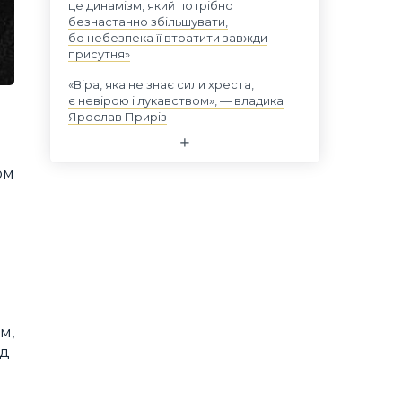
це динамізм, який потрібно
безнастанно збільшувати,
бо небезпека її втратити завжди
присутня»
«Віра, яка не знає сили хреста,
є невірою і лукавством», — владика
Ярослав Приріз
ом
м,
ід