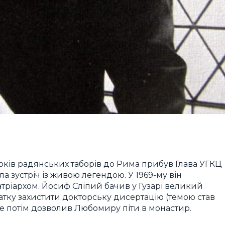
8 років радянських таборів до Рима прибув Глава УГКЦ
а зустріч із живою легендою. У 1969-му він
атріархом. Йосиф Сліпий бачив у Гузарі великий
чатку захистити докторську дисертацію (темою став
е потім дозволив Любомиру піти в монастир.