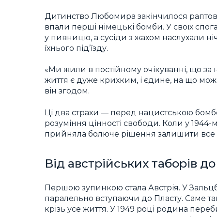
Дитинство Любомира закінчилося раптово 
впали перші німецькі бомби. У своїх спог
у пивницю, а сусіди з жахом наслухали ні
їхнього під’їзду.
«Ми жили в постійному очікуванні, що за 
життя є дуже крихким, і єдине, на що мо
він згодом.
Ці два страхи — перед нацистською бом
розуміння цінності свободи. Коли у 1944
прийняла болюче рішення залишити все і й
Від австрійських таборів до
Першою зупинкою стала Австрія. У Зальцб
паралельно вступаючи до Пласту. Саме там
крізь усе життя. У 1949 році родина пере