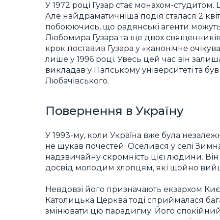
У 1972 році Гузар стає монахом-студитом.
Але найдраматичніша подія сталася 2 квітн
побоюючись, що радянські агенти можуть
Любомира Гузара та ще двох священників
крок поставив Гузара у «канонічне очікув
лише у 1996 році. Увесь цей час він зали
викладав у Папському університеті та був
Любачівського.
Повернення в Україну
У 1993-му, коли Україна вже була незале
не шукав почестей. Оселився у селі Зимна В
надзвичайну скромність цієї людини. Він
досвід молодим хлопцям, які щойно вийш
Невдовзі його призначають екзархом Києв
Католицька Церква тоді сприймалася баг
змінювати цю парадигму. Його спокійний то