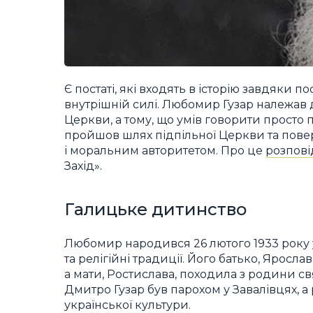
Є постаті, які входять в історію завдяки п
внутрішній силі. Любомир Гузар належав д
Церкви, а тому, що умів говорити просто 
пройшов шлях підпільної Церкви та повер
і моральним авторитетом. Про це
розпові
Захід».
Галицьке дитинство
Любомир народився 26 лютого 1933 року у
та релігійні традиції. Його батько, Яросл
а мати, Ростислава, походила з родини св
Дмитро Гузар був парохом у Завалівцях, а
української культури.