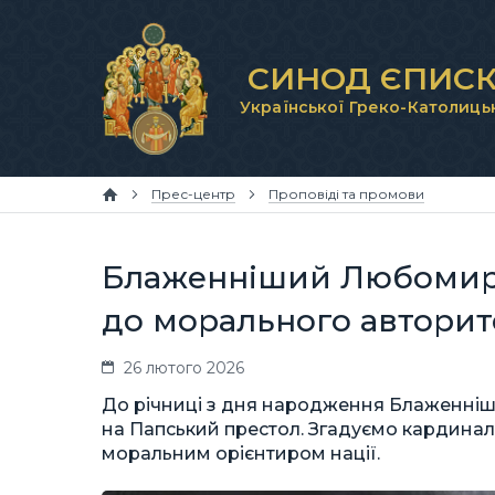
СИНОД ЄПИСК
Української Греко-Католиць
Прес-центр
Проповіді та промови
Блаженніший Любомир Г
до морального авторите
26 лютого 2026
До річниці з дня народження Блаженнішо
на Папський престол. Згадуємо кардинала
моральним орієнтиром нації.