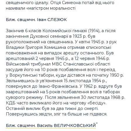
священичого ідеалу. Отця Симеона потай від нього
називали «магістром моральності
Блж. свщмчн. Іван СЛЕЗЮК
Закінчив 6 класів Коломийської гімназії (1914), а після
закінчення Духовної семінарії в 1923 р. був
рукоположений на священника. У квітні 1945 р. з рук
Владики Григорія Хомишина отримав єпископські
повноваження на випадок арешту останнього. Був
арештований 2 червня 1945 р., а 12 червня 1946 р.
Військовий трибунал МВС Станіславської області
засудив його на 10 років позбавлення волі і переїзд
у Воркутинські табори, куди дістався на початку 1950 р.
Звільнившись із ув’язнення 15 листопада 1954 р.,
повернувся до Івано-Франківська. У 1962 р. вдруге був
заарештований на 5 років позбавлення волі в таборах
суворого режиму. Після звільнення 30 листопада 1968 р.
КДБ часто викликало його на чергову «бесіду».
Останній виклик був за два тижні до смерті.
Повернувшись звідти, зліг та більше не підвівся.
Блж. свщмчн. Василь ВЕЛИЧКОВСЬКИЙ