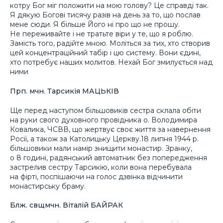
котру Бог міг положити на мою голову? Це справді так.
Я дякую Богові тисячу разів на день за то, що послав
мене сюди. Я більше Його ні про що не прошу.
Не переживайте і не тратьте віри у те, що я роблю.
Замість того, радійте мною. Моліться за тих, хто створив
цей концентраційний табір і цю систему. Вони єдині,
хто потребує наших молитов. Нехай Бог змилується над
ними
Прп. мчн. Тарсикія МАЦЬКІВ
Ще перед наступом більшовиків сестра склала обіти
на руки свого духовного провідника о. Володимира
Ковалика, ЧСВВ, що жертвує своє життя за навернення
Росії, а також за Католицьку Церкву.18 липня 1944 р.
більшовики мали намір знищити монастир. Зранку,
о 8 годині, радянський автоматник без попередження
застрелив сестру Тарсикію, коли вона перебувала
на фірті, поспішаючи на голос дзвінка відчинити
монастирську браму.
Блж. свщмчн. Віталій БАЙРАК