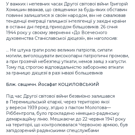
У важких і непевних часах Другої світової війни Григорій
Хомишин вважав, що священики за будь-яких обставин
повинні залишатися зі своїм народом, він не схвалював
тенденції еміграції галицької інтелігенції у західні країни
в останні дні перед приходом більшовиків. 26 січня
1944 року у своєму зверненні «До Всечесного
духовенства Станіславської дієцезії», він наголосив:
… Не штука грати ролю великих патріотів, сипати
могили, виголошувати високопарні патріотичні промови,
а при грозячій небезпеці утікати, немов заяці з капусти.
Тому під строгою відповідальністю забороняю втікати
за границю дієцезії в разі інвазії большевиків
Блж. свщмчн. Йосафат КОЦИЛОВСЬКИЙ
Під час Другої світової війни безвиїзно залишався
в Перемишльській єпархії, через територію якої
у вересні 1939 року, згідно з пактом Молотова—
Ріббентропа, було прокладено німецько-радянську
демаркаційну лінію. Мешкаючи до 22 червня 1941 року
на території, що контролювалася Червоною армією, був
запідозрений радянськими спецслужбами