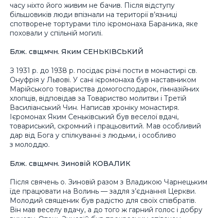
часу ніхто його живим не бачив. Після відступу
більшовиків люди впізнали на території в’язниці
спотворене тортурами тіло ієромонаха Бараника, яке
поховали у спільній могилі.
Блж. свщмчн. Яким СЕНЬКІВСЬКИЙ
З 1931 р. до 1938 р. посідає різні пости в монастирі св.
Онуфрія у Львові. У сані ієромонаха був наставником
Марійського товариства домогосподарок, гімназійних
хлопців, відповідав за Товариство молитви і Третій
Василіанський Чин. Написав хроніку монастиря.
Ієромонах Яким Сеньківський був веселої вдачі,
товариський, скромний і працьовитий. Мав особливий
дар від Бога у спілкуванні з людьми, і особливо
з молоддю.
Блж. свщмчн. Зиновій КОВАЛИК
Після свячень о. Зиновій разом з Владикою Чарнецьким
їде працювати на Волинь — задля з’єднання Церкви.
Молодий священик був радістю для своїх співбратів.
Він мав веселу вдачу, а до того ж гарний голос і добру