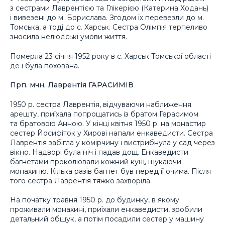
з сестрами Лаврентією та Глікерією (Катерина Ходань)
і вивезені до м. Борислава. Згодом їх перевезли до м.
Томська, а тоді до с. Харськ. Сестра Олімпія терпеливо
зносила нелюдські умови життя.
Померла 23 січня 1952 року в с. Харськ Томської області
де і була похована.
Прп. мчн. Лаврентія ГАРАСИМІВ
1950 р. сестра Лаврентія, відчуваючи наближення
арешту, приїхала попрощатись із братом Герасимом
та братовою Анною. У кінці квітня 1950 р. на монастир
сестер Йосифіток у Хирові напали енкаведисти. Сестра
Лаврентія забігла у комірчину і вистрибнула у сад через
вікно. Надворі була ніч і падав дощ. Енкаведисти
багнетами проколювали кожний кущ, шукаючи
монахиню. Кілька разів багнет був перед її очима. Після
того сестра Лаврентія тяжко захворіла.
На початку травня 1950 р. до будинку, в якому
проживали монахині, приїхали енкаведисти, зробили
детальний обшук, а потім посадили сестер у машину