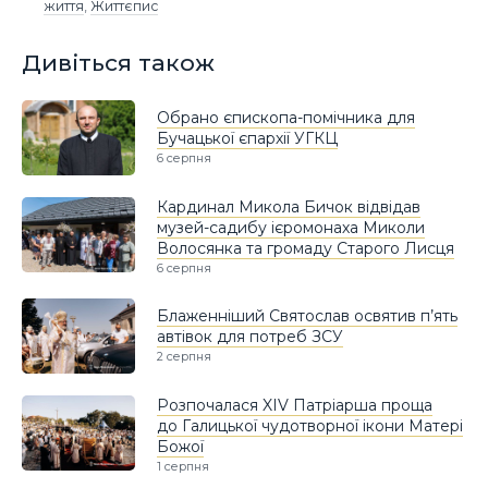
життя
,
Життєпис
Дивіться також
Обрано єпископа-помічника для
Бучацької єпархії УГКЦ
6 серпня
Кардинал Микола Бичок відвідав
музей-садибу ієромонаха Миколи
Волосянка та громаду Старого Лисця
6 серпня
Блаженніший Святослав освятив п’ять
автівок для потреб ЗСУ
2 серпня
Розпочалася XIV Патріарша проща
до Галицької чудотворної ікони Матері
Божої
1 серпня