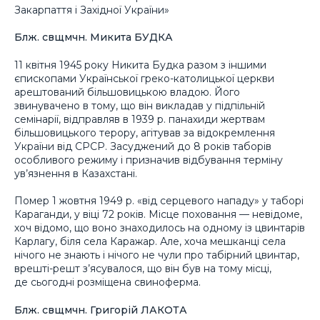
Закарпаття і Західної України»
Блж. свщмчн. Микита БУДКА
11 квітня 1945 року Никита Будка разом з іншими
єпископами Української греко-католицької церкви
арештований більшовицькою владою. Його
звинувачено в тому, що він викладав у підпільній
семінарії, відправляв в 1939 р. панахиди жертвам
більшовицького терору, агітував за відокремлення
України від СРСР. Засуджений до 8 років таборів
особливого режиму і призначив відбування терміну
ув’язнення в Казахстані.
Помер 1 жовтня 1949 р. «від серцевого нападу» у таборі
Караганди, у віці 72 років. Місце поховання — невідоме,
хоч відомо, що воно знаходилось на одному із цвинтарів
Карлагу, біля села Каражар. Але, хоча мешканці села
нічого не знають і нічого не чули про табірний цвинтар,
врешті-решт з’ясувалося, що він був на тому місці,
де сьогодні розміщена свиноферма.
Блж. свщмчн. Григорій ЛАКОТА