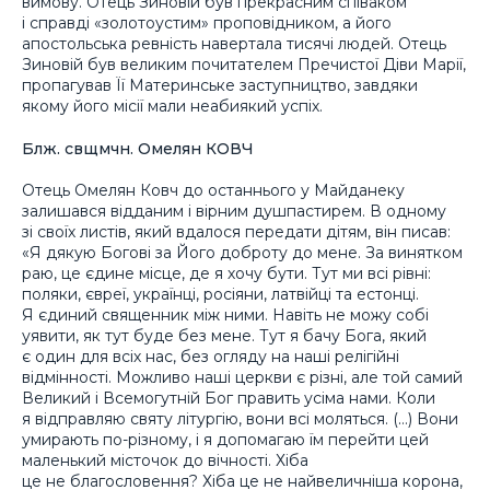
вимову. Отець Зиновій був прекрасним співаком
і справді «золотоустим» проповідником, а його
апостольська ревність навертала тисячі людей. Отець
Зиновій був великим почитателем Пречистої Діви Марії,
пропагував Її Материнське заступництво, завдяки
якому його місії мали неабиякий успіх.
Блж. свщмчн. Омелян КОВЧ
Отець Омелян Ковч до останнього у Майданеку
залишався відданим і вірним душпастирем. В одному
зі своїх листів, який вдалося передати дітям, він писав:
«Я дякую Богові за Його доброту до мене. За винятком
раю, це єдине місце, де я хочу бути. Тут ми всі рівні:
поляки, євреї, українці, росіяни, латвійці та естонці.
Я єдиний священник між ними. Навіть не можу собі
уявити, як тут буде без мене. Тут я бачу Бога, який
є один для всіх нас, без огляду на наші релігійні
відмінності. Можливо наші церкви є різні, але той самий
Великий і Всемогутній Бог править усіма нами. Коли
я відправляю святу літургію, вони всі моляться. (…) Вони
умирають по-різному, і я допомагаю їм перейти цей
маленький місточок до вічності. Хіба
це не благословення? Хіба це не найвеличніша корона,