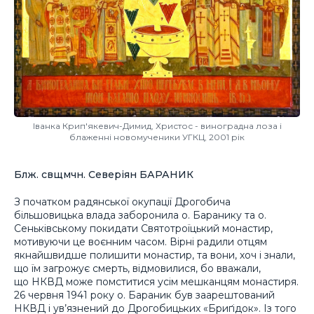
Іванка Крип'якевич-Димид, Христос - виноградна лоза і
блаженні новомученики УГКЦ, 2001 рік
Блж. свщмчн. Северіян БАРАНИК
З початком радянської окупації Дрогобича
більшовицька влада заборонила о. Баранику та о.
Сеньківському покидати Святотроїцький монастир,
мотивуючи це воєнним часом. Вірні радили отцям
якнайшвидше полишити монастир, та вони, хоч і знали,
що їм загрожує смерть, відмовилися, бо вважали,
що НКВД може помститися усім мешканцям монастиря.
26 червня 1941 року о. Бараник був заарештований
НКВД і ув’язнений до Дрогобицьких «Бриґідок». Із того