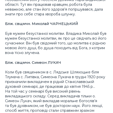
області. Тут він працював кравцем, робота була
неважкою, але стан його здоров’я погіршувався, дала
знати про себе стара хвороба шлунку.
Блж. свщмчн. Миколай ЧАРНЕЦЬКИЙ
Був мужем безустанної молитви. Владика Миколай був
мужем безустанної молитви, як про це свідчать всі його
сучасники: Він був свідомий того, що молитва є рідною
мовою його душі, бо душа походить від Бога, з котрим
вона тісно злучена.
Блж. свщмчн. Симеон ЛУКАЧ
Коли був священиком в с. Лядське Шляхоцьке біля
Тлумача с. Липівка, Симеона Лукача в грудні 1920 року
призначили викладачем в рідній Станіславівській
духовній семінарії, де працював до квітня 1945 р…
На той час у семінарії був високий рівень
викладацького складу. Серед викладачів тільки о.
Симеон Лукач, який викладав моральне богослів’я
та був духівником, не був доктором наук. Його лекції,
спосіб життя, проповіді стали справжнім зразком