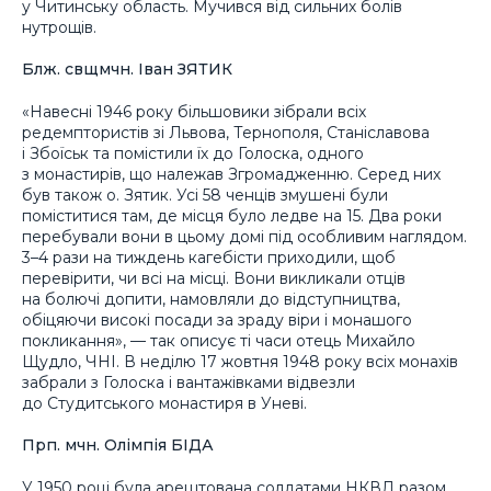
у Читинську область. Мучився від сильних болів
нутрощів.
Блж. свщмчн. Іван ЗЯТИК
«Навесні 1946 року більшовики зібрали всіх
редемптористів зі Львова, Тернополя, Станіславова
і Збоїськ та помістили їх до Голоска, одного
з монастирів, що належав Згромадженню. Серед них
був також о. Зятик. Усі 58 ченців змушені були
поміститися там, де місця було ледве на 15. Два роки
перебували вони в цьому домі під особливим наглядом.
3–4 рази на тиждень кагебісти приходили, щоб
перевірити, чи всі на місці. Вони викликали отців
на болючі допити, намовляли до відступництва,
обіцяючи високі посади за зраду віри і монашого
покликання», — так описує ті часи отець Михайло
Щудло, ЧНІ. В неділю 17 жовтня 1948 року всіх монахів
забрали з Голоска і вантажівками відвезли
до Студитського монастиря в Уневі.
Прп. мчн. Олімпія БІДА
У 1950 році була арештована солдатами НКВД разом