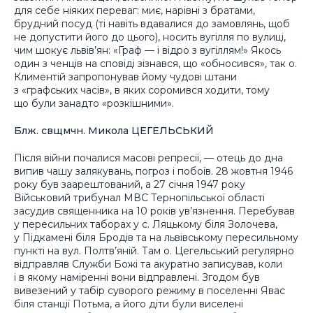
для себе ніяких переваг: миє, нарівні з братами,
брудний посуд (ті навіть вдавалися до замовлянь, щоб
не допустити його до цього), носить вугілля по вулиці,
чим шокує львів’ян: «Граф — і відро з вугіллям!» Якось
один з ченців на сповіді зізнався, що «обносився», так о.
Климентій запропонував йому чудові штани
з «графських часів», в яких соромився ходити, тому
що були занадто «розкішними».
Блж. свщмчн. Микола ЦЕГЕЛЬСЬКИЙ
Після війни почалися масові репресії, — отець до дна
випив чашу залякувань, погроз і побоїв. 28 жовтня 1946
року був заарештований, а 27 січня 1947 року
Військовий трибунал МВС Тернопільської області
засудив священника на 10 років ув’язнення. Перебував
у пересильних таборах у с. Ляцькому біля Золочева,
у Підкамені біля Бродів та на львівському пересильному
пункті на вул. Полтв’яній. Там о. Цегельський регулярно
відправляв Служби Божі та акуратно записував, коли
і в якому наміренні вони відправлені. Згодом був
вивезений у табір суворого режиму в поселенні Явас
біля станції Потьма, а його діти були виселені