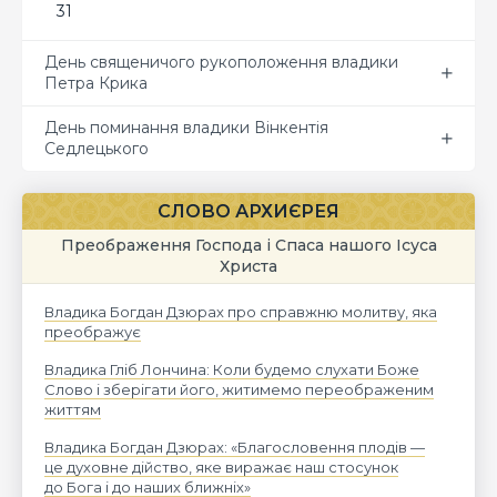
31
День священичого рукоположення владики
Петра Крика
День поминання владики Вінкентія
Седлецького
СЛОВО АРХИЄРЕЯ
Преображення Господа і Спаса нашого Ісуса
Христа
Владика Богдан Дзюрах про справжню молитву, яка
преображує
Владика Гліб Лончина: Коли будемо слухати Боже
Слово і зберігати його, житимемо переображеним
життям
Владика Богдан Дзюрах: «Благословення плодів —
це духовне дійство, яке виражає наш стосунок
до Бога і до наших ближніх»