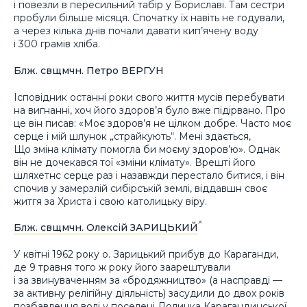
і повезли в пересильний табір у Бориславі. Там сестри
пробули більше місяця. Спочатку їх навіть не годували,
а через кілька днів почали давати кип’ячену воду
і 300 грамів хліба.
Блж. свщмчн. Петро ВЕРГУН
Ісповідник останні роки свого життя мусів перебувати
на вигнанні, хоч його здоров’я було вже підірвано. Про
це він писав: «Моє здоров’я не цілком добре. Часто моє
серце і мій шлунок „страйкують“. Мені здається,
Що зміна клімату помогла би моєму здоров’ю». Однак
він не дочекався тої «зміни клімату». Врешті його
шляхетнс серце раз і назавжди перестало битися, і він
спочив у замерзлій сибірсъкій землі, віддавшн своє
житгя за Христа і свою католицьку віру.
Блж. свщмчн. Олексій ЗАРИЦЬКИЙ
У квітні 1962 року о. Зарицький прибув до Караганди,
де 9 травня того ж року його заарештували
і за звинуваченням за «бродяжництво» (а насправді —
за активну релігійну діяльність) засудили до двох років
позбавлення волі у поселені Долинка Карагандинської