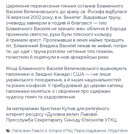
Церемонія перенесення тлінних останків Блаженного
Василія Величковського до храму св. Йосифа відбулася
16 вересня 2002 року, в м. Вінніпег. Відкривши труну,
очевидці завмерли в подиві й благовісті — тіло
Блаженного Василія не зазнало змін: обличчя й борода
променіли святістю, руки були тілесного кольору
й тримали хрест. Пролежавши в землі майже тридцять
літ, Блаженний Владика Василій лежав як живий, попри
те, що одяг і труна розтліли: нетлінне тіло помили,
почистили й зодягнули в нові архієрейські ризи.
Мощі Блаженного Василія Величковського вшановують
паломники із Західної Канади і США — і не лише
українського походження, а й інших національностей
та різних конфесій. У прибудованій до церкви каплиці
паломники моляться; є і свідчення про одержані
чудесну поміч та оздоровлення.
За матеріалами Христини Кутнів для релігійного
інтернет-ресурсу «
Духовна велич Львова
»
Пресслужба Секретаріату Синоду Єпископів УГКЦ
Папа Іван Павло ІІ
,
Історія УГКЦ
,
Переслідування
,
Літургійне