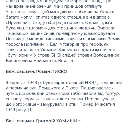
Свою проповідь я побудував в формі розповіді про
мандрівника-іноземця, який прийшов оглянути
Українські землі. Цей мандрівник побачив на Україні
багато могил і спитав одного старця, а він відповів:
«Прийшли зі Сходу ніби рідні по імені. Однак ні, ім’я
було лише ширмою для страшних злодіянь. Вирізали
найкращих наших синів, по-звірячому їх замордували.
Цвіт нації. І молодь тисячами полягли в ці могили. Земля
поросла могилами…» Далі я говорив про героїв, які
полягли за волю України. Закликав віддати їм почесті
і бути вірним їх справі[5] (Зі слідчої справи Володимира
Васильовича Байрака (о. Віталія).
Блж. свщмчн. Роман ЛИСКО
9 вересня 1949 р. був заарештований НКВД, поміщений
у тюрму на вул. Лонцького у Львові. Поширювались
чутки, що молодий отець Роман збожеволів від тортур,
співав у тюрмі на повен голос псалми. Переказували,
що його живцем замурували в стіні. Помер 14 жовтня
1949 року. [1]
Блж. свщмчн. Григорій ХОМИШИН