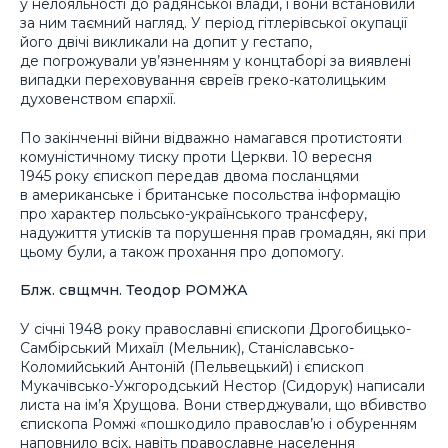
у нелояльності до радянської влади, і вони встановили
за ним таємний нагляд. У період гітлерівської окупації
його двічі викликали на допит у гестапо,
де погрожували ув’язненням у концтаборі за виявлені
випадки переховування євреїв греко-католицьким
духовенством єпархії.
По закінченні війни відважно намагався протистояти
комуністичному тиску проти Церкви. 10 вересня
1945 року єпископ передав двома посланцями
в американське і британське посольства інформацію
про характер польсько-українського трансферу,
надужиття утисків та порушення прав громадян, які при
цьому були, а також прохання про допомогу.
Блж. свщмчн. Теодор РОМЖА
У січні 1948 року православні єпископи Дрогобицько-
Самбірський Михаїл (Мельник), Станіславсько-
Коломийський Антоній (Пельвецький) і єпископ
Мукачівсько-Ужгородський Нестор (Сидорук) написали
листа на ім’я Хрущова. Вони стверджували, що вбивство
єпископа Ромжі «пошкодило православ’ю і обуренням
наповнило всіх, навіть православне населення