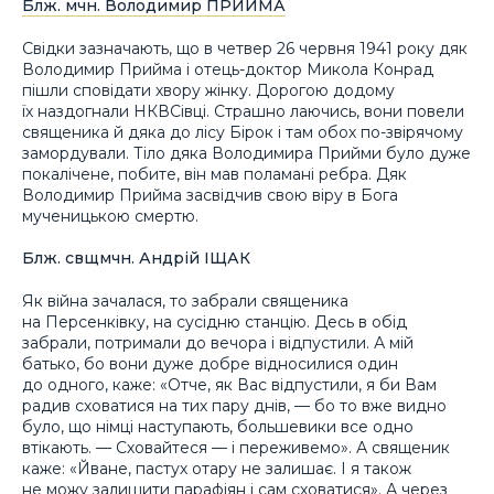
Блж. мчн. Володимир ПРИЙМА
Свідки зазначають, що в четвер 26 червня 1941 року дяк
Володимир Прийма і отець-доктор Микола Конрад
пішли сповідати хвору жінку. Дорогою додому
їх наздогнали НКВСівці. Страшно лаючись, вони повели
священика й дяка до лісу Бірок і там обох по-звірячому
замордували. Тіло дяка Володимира Прийми було дуже
покалічене, побите, він мав поламані ребра. Дяк
Володимир Прийма засвідчив свою віру в Бога
мученицькою смертю.
Блж. свщмчн. Андрій ІЩАК
Як війна зачалася, то забрали священика
на Персенківку, на сусідню станцію. Десь в обід
забрали, потримали до вечора і відпустили. А мій
батько, бо вони дуже добре відносилися один
до одного, каже: «Отче, як Вас відпустили, я би Вам
радив сховатися на тих пару днів, — бо то вже видно
було, що німці наступають, большевики все одно
втікають. — Сховайтеся — і переживемо». А священик
каже: «Йване, пастух отару не залишає. І я також
не можу залишити парафіян і сам сховатися». А через