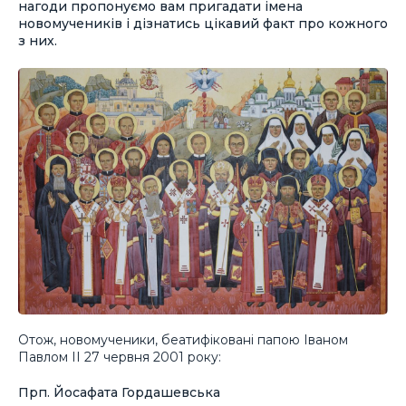
нагоди пропонуємо вам пригадати імена
новомучеників і дізнатись цікавий факт про кожного
з них.
Отож, новомученики, беатифіковані папою Іваном
Павлом ІІ 27 червня 2001 року:
Прп. Йосафата Гордашевська