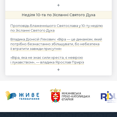
Неділя 10-та по Зісланні Святого Духа
Проповідь Блаженнішого Святослава у 10-ту неділю
по Зісланні Святого Духа
Владика Діонісій Ляхович: «Віра — це динамізм, який
потрібно безнастанно збільшувати, бо небезпека
її втратити завжди присутня»
«Віра, яка не знає сили хреста, є невірою
і лукавством», — владика Ярослав Приріз