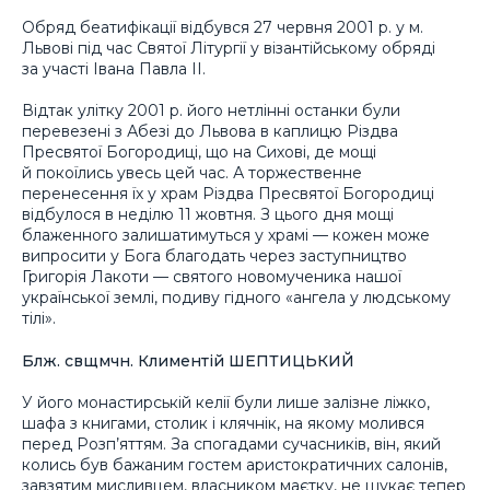
Обряд беатифікації відбувся 27 червня 2001 р. у м.
Львові під час Святої Літургії у візантійському обряді
за участі Івана Павла ІІ.
Відтак улітку 2001 р. його нетлінні останки були
перевезені з Абезі до Львова в каплицю Різдва
Пресвятої Богородиці, що на Сихові, де мощі
й покоїлись увесь цей час. А торжественне
перенесення їх у храм Різдва Пресвятої Богородиці
відбулося в неділю 11 жовтня. З цього дня мощі
блаженного залишатимуться у храмі — кожен може
випросити у Бога благодать через заступництво
Григорія Лакоти — святого новомученика нашої
української землі, подиву гідного «ангела у людському
тілі».
Блж. свщмчн. Климентій ШЕПТИЦЬКИЙ
У його монастирській келії були лише залізне ліжко,
шафа з книгами, столик і клячнік, на якому молився
перед Розп’яттям. За спогадами сучасників, він, який
колись був бажаним гостем аристократичних салонів,
завзятим мисливцем, власником маєтку, не шукає тепер