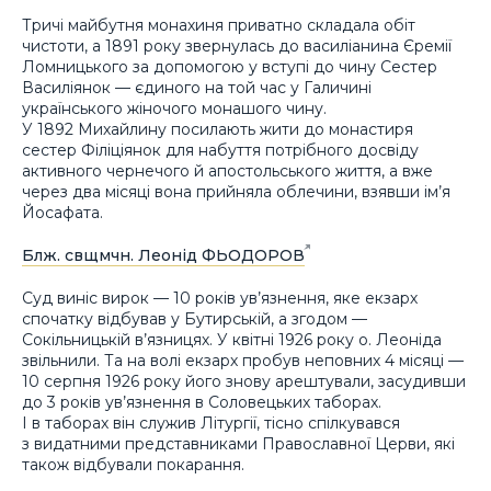
Тричі майбутня монахиня приватно складала обіт
чистоти, а 1891 року звернулась до василіанина Єремії
Ломницького за допомогою у вступі до чину Сестер
Василіянок — єдиного на той час у Галичині
українського жіночого монашого чину.
У 1892 Михайлину посилають жити до монастиря
сестер Філіціянок для набуття потрібного досвіду
активного чернечого й апостольського життя, а вже
через два місяці вона прийняла облечини, взявши ім’я
Йосафата.
Блж. свщмчн. Леонід ФЬОДОРОВ
Суд виніс вирок — 10 років ув’язнення, яке екзарх
спочатку відбував у Бутирській, а згодом —
Сокільницькій в’язницях. У квітні 1926 року о. Леоніда
звільнили. Та на волі екзарх пробув неповних 4 місяці —
10 серпня 1926 року його знову арештували, засудивши
до 3 років ув’язнення в Соловецьких таборах.
І в таборах він служив Літургії, тісно спілкувався
з видатними представниками Православної Церви, які
також відбували покарання.