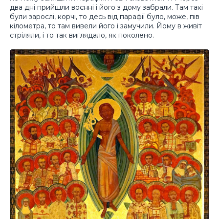
два дні прийшли воєнні і його з дому забрали. Там такі
були зарослі, корчі, то десь від парафії було, може, пів
кілометра, то там вивели його і замучили. Йому в живіт
стріляли, і то так виглядало, як поколено.