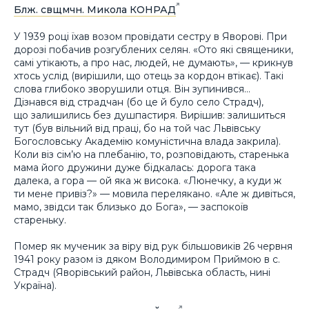
Блж. свщмчн. Микола КОНРАД
У 1939 році їхав возом провідати сестру в Яворові. При
дорозі побачив розгублених селян. «Ото які священики,
самі утікають, а про нас, людей, не думають», — крикнув
хтось услід (вирішили, що отець за кордон втікає). Такі
слова глибоко зворушили отця. Він зупинився…
Дізнався від страдчан (бо це й було село Страдч),
що залишились без душпастиря. Вирішив: залишиться
тут (був вільний від праці, бо на той час Львівську
Богословську Академію комуністична влада закрила).
Коли віз сім’ю на плебанію, то, розповідають, старенька
мама його дружини дуже бідкалась: дорога така
далека, а гора — ой яка ж висока. «Люнечку, а куди ж
ти мене привіз?» — мовила перелякано. «Але ж дивіться,
мамо, звідси так близько до Бога», — заспокоїв
стареньку.
Помер як мученик за віру від рук більшовиків 26 червня
1941 року разом із дяком Володимиром Приймою в с.
Страдч (Яворівський район, Львівська область, нині
Україна).