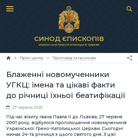
СИНОД ЄПИСКОПІВ
Української Греко-Католицької Церкви
Прес-центр
Проповіді та промови
Блаженні новомученники
УГКЦ: імена та цікаві факти
до річниці їхньої беатифікації
27 червня 2025
Під час візиту Івана Павла ІІ до Львова, 27 червня
2001 року, відбулося проголошення новомучеників
Української Греко-Католицької Церкви. Сьогодні
минає 24-та річниця з цього святого дня. З цієї