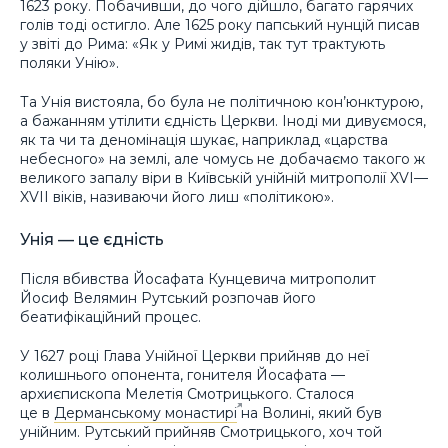
1623 року. Побачивши, до чого дійшло, багато гарячих
голів тоді остигло. Але 1625 року папський нунцій писав
у звіті до Рима: «Як у Римі жидів, так тут трактують
поляки Унію».
Та Унія вистояла, бо була не політичною кон’юнктурою,
а бажанням утілити єдність Церкви. Іноді ми дивуємося,
як та чи та деномінація шукає, наприклад «царства
небесного» на землі, але чомусь не добачаємо такого ж
великого запалу віри в Київській унійній митрополії XVI—
XVII віків, називаючи його лиш «політикою».
Унія — це єдність
Після вбивства Йосафата Кунцевича митрополит
Йосиф Велямин Рутський розпочав його
беатифікаційний процес.
У 1627 році Глава Унійної Церкви прийняв до неї
колишнього опонента, гонителя Йосафата —
архиєпископа Мелетія Смотрицького. Сталося
це в
Дерманському монастирі
на Волині, який був
унійним. Рутський прийняв Смотрицького, хоч той