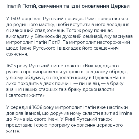
Іпатій Потій, свячення та ідеї оновлення Церкви
У 1603 році Іван Рутський покидає Рим і повертається
до родинного маєтку, щоби вступити в його володіння
як законний спадкоємець. Того ж року починає
викладати у Вільнюській духовній семінарії, яку заснував
митрополит Іпатій Потій. Та митрополит насторожений
щодо Івана Рутського і відкладає його священничі
свячення.
1605 року Рутський пише трактат «Виклад одного
русина про виправлення устрою в грецькому обряді»,
у якому обдумує, як подолати кризу в Церкві. «Наше
лихо походить з двох причин, — пише він, — з браку
знання наших старших та з браку досконалости
і святости життя».
У середині 1606 року митрополит Іпатій вже настільки
довіряв Іванові, що доручив йому скласти візит аd limina
до Рима від свого імені. У Римі Рутський також
представив і свою програму оновлення церковного
життя.