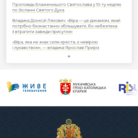
Проповідь Блаженнішого Святослава у 10-ту неділю
по Зісланні Святого Духа
Владика Діонісій Ляхович: «Віра — це динамізм, який
потрібно безнастанно збільшувати, бо небезпека
її втратити завжди присутня»
«Віра, яка не знає сили хреста, є невірою
і лукавством», — владика Ярослав Приріз