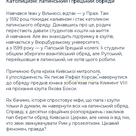
Католицизм: латинський і грецький обряди
Навчався Іван у Вільнюсі, відтак — у Празі. Там
у 1592 році покидає кальвінізм і стає католиком
латинського обряду. Дізнавшись про це, родичі
перестають давати студентові кошти на життя
й навчання. Але він знаходить підтримку в єзуїтів,
навчається у Вюрцбурзькому університеті,
а з 1599 року — у Папській Грецькій колегії. Її студенти
обіцяли зберігати візантійський обряд, але Рутський,
перейшовши в латинський, не хотів цього робити.
Причиною була криза Київської митрополії,
її упослідженість. Як писав
Рафаїл Корсак
, навернутися
до обряду предків юнака зобов’язав папа Климент VIІІ
на прохання єзуїта Якова Бокси.
Як бачимо, історія спростовує міфи, що папа і єзуїти
тільки й думали, як навернути всіх на латинський обряд.
Справді, є десятки офіційних розпоряджень і закликів
пап берегти обряд Київської Церкви, але нема їх від тих,
хто звик звинувачувати Рим у прозелітизмі. Цікавий
феномен, правда?