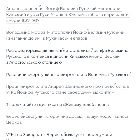
Атлант з’єдинення: Йосиф Велямин Рутський митрополит
Київський й усієї Руси-України. Ювілейна збірка в тристаліття
смерти 1637–1937
Володимир Мороз. Митрополит Йосиф Велямин Рутський
і змагання до Унії в Мукачівській єпархії
Реформаторська діяльність митрополита Йосифа Велямина
Рутського в контексті відносин Київської Унійної Церкви
з Апостольською столицею
Роковини смерті унійного митрополита Велямина Рутського
Праця митрополита Андрея Шептицького про предстоятеля
УГКЦ Йосифа Рутського стане своєрідним відкриттям
Також читайте і дивіться на «Живому телебаченні»:
Берестейська унія: історичний досвід і пошук моделі єдності
Церков
УГКЦ на Закарпатті: Берестейська унія і передумови