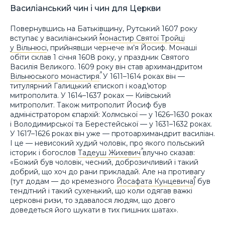
Василіанський чин і чин для Церкви
Повернувшись на Батьківщину, Рутський 1607 року
вступає у василіанський
монастир Святої Тройці
у Вільнюсі
, прийнявши чернече ім’я Йосиф. Монаші
обіти склав 1 січня 1608 року, у праздник Святого
Василія Великого. 1609 року він став архимандритом
Вільнюського монастиря
. У 1611–1614 роках він —
титулярний Галицький єпископ і коад’ютор
митрополита. У 1614–1637 роках — Київський
митрополит. Також митрополит Йосиф був
адміністратором єпархій: Холмської — у 1626–1630 роках
і Володимирської та Берестейської — у 1631–1632 роках.
У 1617–1626 роках він уже — протоархимандрит василіан.
І це — невисокий худий чоловік, про якого польський
історик і богослов
Тадеуш Жихевич
влучно сказав:
«Божий був чоловік, чесний, доброзичливий і такий
добрий, що хоч до рани прикладай. Але на противагу
(тут додам — до кремезного
Йосафата Кунцевича
) був
тендітний і такий сухенький, що коли одягав важкі
церковні ризи, то здавалося людям, що довго
доведеться його шукати в тих пишних шатах».