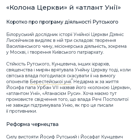
«Колона Церкви» й «атлант Унії»
Коротко про програму діяльності Рутського
Білоруський дослідник історії Унійної Церкви Дзяніс
Лисейчиков виділяє в ній три складові: творення
Василіанського чину, місіонерська діяльність, зокрема
у Москві, і творення Київського патріархату.
Стійкість Рутського, Кунцевича, інших ієрархів,
священства і мирян врятувала Унійну Церкву тоді, коли
світська влада погодилася скасувати її на вимогу
опонентів
Берестейської унії
. Недарма ж за життя
Йосифа папа Урбан VII назвав його «колоною Церкви»,
«атлантом Унії», «Атанасієм Руси». Хоча маємо тут
промовисте свідчення того, що влада Речі Посполитої
не завжди підтримувала Унію, як про це писали
її противники.
Реформа чернецтва
Силу вистояти Йосиф Рутський і Йосафат Кунцевич