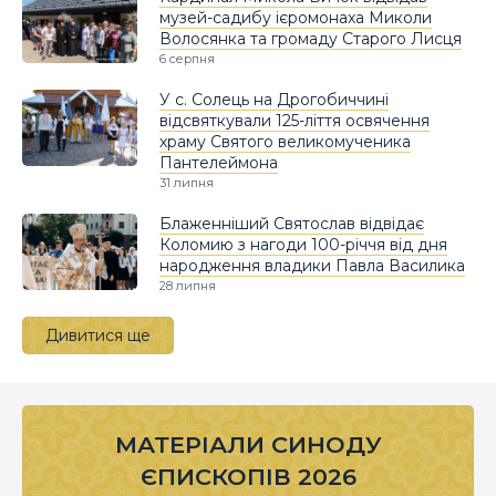
музей-садибу ієромонаха Миколи
Волосянка та громаду Старого Лисця
6 серпня
У с. Солець на Дрогобиччині
відсвяткували 125-ліття освячення
храму Святого великомученика
Пантелеймона
31 липня
Блаженніший Святослав відвідає
Коломию з нагоди 100-річчя від дня
народження владики Павла Василика
28 липня
Дивитися ще
МАТЕРІАЛИ СИНОДУ
ЄПИСКОПІВ 2026