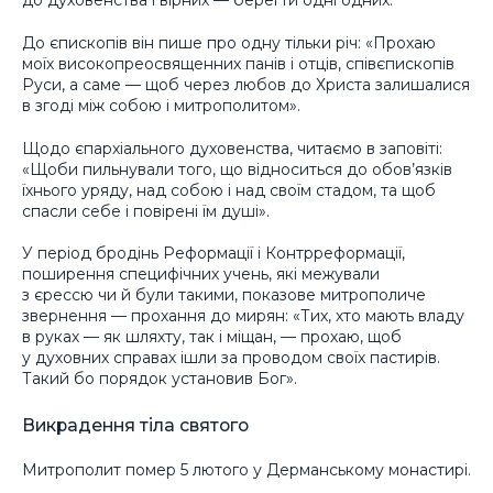
до духовенства і вірних — берегти одні одних.
До єпископів він пише про одну тільки річ: «Прохаю
моїх високопреосвященних панів і отців, співєпископів
Руси, а саме — щоб через любов до Христа залишалися
в згоді між собою і митрополитом».
Щодо єпархіального духовенства, читаємо в заповіті:
«Щоби пильнували того, що відноситься до обов’язків
їхнього уряду, над собою і над своїм стадом, та щоб
спасли себе і повірені їм душі».
У період бродінь Реформації і Контрреформації,
поширення специфічних учень, які межували
з єрессю чи й були такими, показове митрополиче
звернення — прохання до мирян: «Тих, хто мають владу
в руках — як шляхту, так і міщан, — прохаю, щоб
у духовних справах ішли за проводом своїх пастирів.
Такий бо порядок установив Бог».
Викрадення тіла святого
Митрополит помер 5 лютого у Дерманському монастирі.