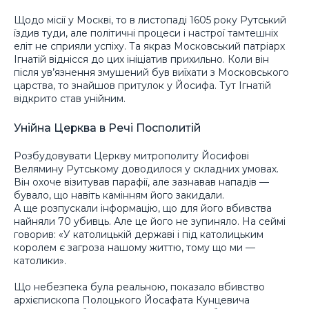
Щодо місії у Москві, то в листопаді 1605 року Рутський
їздив туди, але політичні процеси і настрої тамтешніх
еліт не сприяли успіху. Та якраз Московський патріарх
Ігнатій віднісся до цих ініціатив прихильно. Коли він
після ув’язнення змушений був виїхати з Московського
царства, то знайшов притулок у Йосифа. Тут Ігнатій
відкрито став унійним.
Унійна Церква в Речі Посполитій
Розбудовувати Церкву митрополиту Йосифові
Велямину Рутському доводилося у складних умовах.
Він охоче візитував парафії, але зазнавав нападів —
бувало, що навіть камінням його закидали.
А ще розпускали інформацію, що для його вбивства
найняли 70 убивць. Але це його не зупиняло. На сеймі
говорив: «У католицькій державі і під католицьким
королем є загроза нашому життю, тому що ми —
католики».
Що небезпека була реальною, показало вбивство
архієпископа Полоцького Йосафата Кунцевича