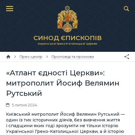
СИНОД ЄПИСКОПІВ
Української Греко-Католицької Церкви
Прес-центр
Проповіді та промови
«Атлант єдності Церкви»:
митрополит Йосиф Велямин
Рутський
5 липня 2024
Київський митрополит Йосиф Велямин Рутський —
один із тих історичних діячів, без вивчення життя
і спадщини яких годі зрозуміти не тільки історію
Української Греко-Католицької Церкви, а й історію