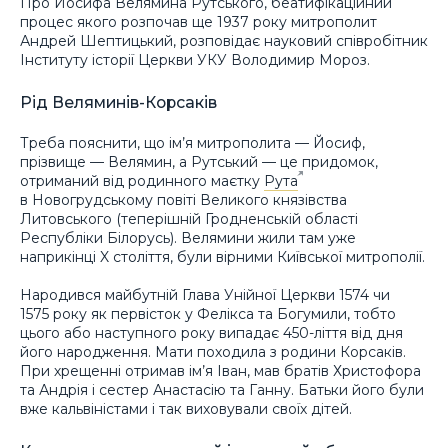
Про Йосифа Велямина Рутського, беатифікаційний
процес якого розпочав ще 1937 року митрополит
Андрей Шептицький, розповідає науковий співробітник
Інституту історії Церкви УКУ Володимир Мороз.
Рід Веляминів-Корсаків
Треба пояснити, що ім’я митрополита — Йосиф,
прізвище — Велямин, а Рутський — це придомок,
отриманий від родинного маєтку
Рута
в Новогрудському повіті Великого князівства
Литовського (теперішній Гродненській області
Республіки Білорусь). Велямини жили там уже
наприкінці X століття, були вірними Київської митрополії.
Народився майбутній Глава Унійної Церкви 1574 чи
1575 року як первісток у Фелікса та Богумили, тобто
цього або наступного року випадає 450-ліття від дня
його народження. Мати походила з родини Корсаків.
При хрещенні отримав ім’я Іван, мав братів Христофора
та Андрія і сестер Анастасію та Ганну. Батьки його були
вже кальвіністами і так виховували своїх дітей.