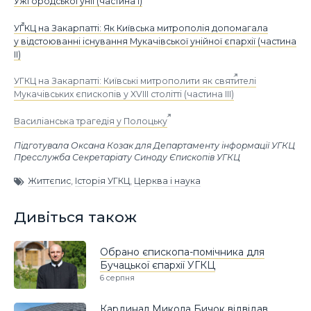
Ужгородської унії (частина І)
УГКЦ на Закарпатті: Як Київська митрополія допомагала
у відстоюванні існування Мукачівської унійної єпархії (частина
ІІ)
УГКЦ на Закарпатті: Київські митрополити як святителі
Мукачівських єпископів у XVIII столітті (частина ІІІ)
Василіанська трагедія у Полоцьку
Підготувала Оксана Козак для Департаменту інформації УГКЦ
Пресслужба Секретаріату Синоду Єпископів УГКЦ
Життєпис
,
Історія УГКЦ
,
Церква і наука
Дивіться також
Обрано єпископа-помічника для
Бучацької єпархії УГКЦ
6 серпня
Кардинал Микола Бичок відвідав