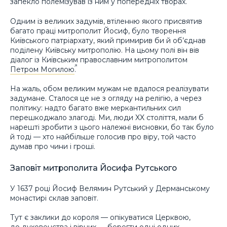
запекло полемізував із ним у попередніх творах.
Одним із великих задумів, втіленню якого присвятив
багато праці митрополит Йосиф, було творення
Київського патріархату, який примирив би й об’єднав
поділену Київську митрополію. На цьому полі він вів
діалог із Київським православним митрополитом
Петром Могилою
.
На жаль, обом великим мужам не вдалося реалізувати
задумане. Сталося це не з огляду на релігію, а через
політику: надто багато вже меркантильних сил
перешкоджало злагоді. Ми, люди XX століття, мали б
нарешті зробити з цього належні висновки, бо так було
й тоді — хто найбільше голосив про віру, той часто
думав про чини і гроші.
Заповіт митрополита Йосифа Рутського
У 1637 році Йосиф Велямин Рутський у Дерманському
монастирі склав заповіт.
Тут є заклики до короля — опікуватися Церквою,