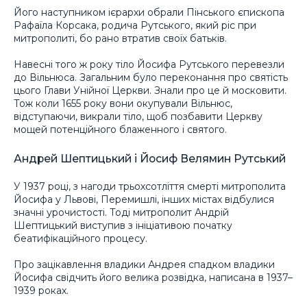
Його наступником ієрархи обрали Пінського єпископа
Рафаїла Корсака, родича Рутського, який ріс при
митрополиті, бо рано втратив своїх батьків.
Навесні того ж року тіло Йосифа Рутського перевезли
до Вільнюса. Загальним було переконання про святість
цього Глави Унійної Церкви. Знали про це й московити.
Тож коли 1655 року вони окупували Вільнюс,
відступаючи, викрали тіло, щоб позбавити Церкву
мощей потенційного блаженного і святого.
Андрей Шептицький і Йосиф Велямин Рутський
У 1937 році, з нагоди трьохсотліття смерті митрополита
Йосифа у Львові, Перемишлі, інших містах відбулися
значні урочистості. Тоді митрополит Андрій
Шептицький виступив з ініціативою початку
беатифікаційного процесу.
Про зацікавлення владики Андрея спадком владики
Йосифа свідчить його велика розвідка, написана в 1937–
1939 роках.