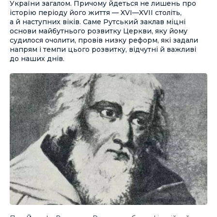
України загалом. Причому йдеться не лишень про
історію періоду його життя — XVI—XVII століть,
а й наступних віків. Саме Рутський заклав міцні
основи майбутнього розвитку Церкви, яку йому
судилося очолити, провів низку реформ, які задали
напрям і темпи цього розвитку, відчутні й важливі
до наших днів.