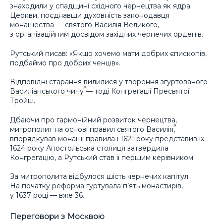
знаходили у спадщині східного чернецтва як ядра
Церкви, поєднавши духовність законодавця
монашества — святого Василія Великого,
з організаційним досвідом західних чернечих орденів.
Рутський писав: «Якщо хочемо мати добрих єпископів,
подбаймо про добрих ченців».
Відповідні старання вилилися у творення згуртованого
Василіанського чину
— тоді Конгрегації Пресвятої
Тройці.
Дбаючи про гармонійний розвиток чернецтва,
митрополит на основі
правил святого Василія
,
впорядкував монаші правила і 1621 року представив їх.
1624 року Апостольська столиця затвердила
Конгрегацію, а Рутський став її першим керівником.
За митрополита відбулося шість чернечих капітул.
На початку реформа гуртувала п’ять монастирів,
у 1637 році — вже 36.
Переговори з Москвою