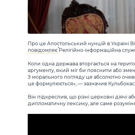
Про це Апостольський нунцій в Україні В
повідомляє
Релігійно-інформаційна служб
Коли одна держава вторгається на терито
аргументу, який міг би пояснити або змен
З морального погляду це абсолютно оче
це формулюється», — зазначив Кульбокас
Він підкреслив, що різні церковні діячі 
дипломатичну лексику, але саме розуміння