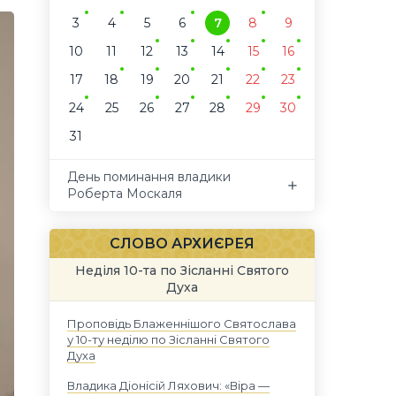
3
4
5
6
7
8
9
10
11
12
13
14
15
16
17
18
19
20
21
22
23
24
25
26
27
28
29
30
31
День поминання владики
Роберта Москаля
СЛОВО АРХИЄРЕЯ
Неділя 10-та по Зісланні Святого
Духа
Проповідь Блаженнішого Святослава
у 10-ту неділю по Зісланні Святого
Духа
Владика Діонісій Ляхович: «Віра —