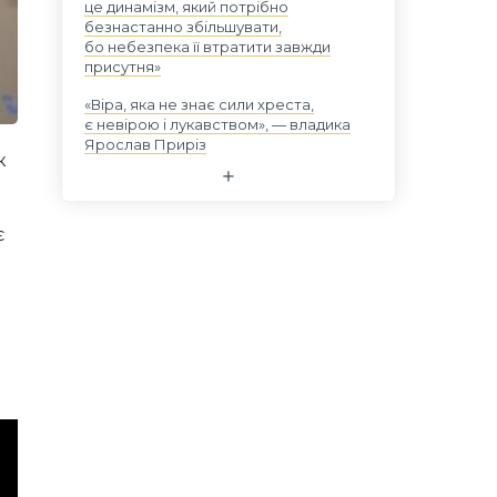
це динамізм, який потрібно
безнастанно збільшувати,
бо небезпека її втратити завжди
присутня»
«Віра, яка не знає сили хреста,
є невірою і лукавством», — владика
Ярослав Приріз
к
є