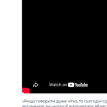
«Якщо говорити дуже чітко, то сьогодні 
аргументів, які могли б виправдати вбивс