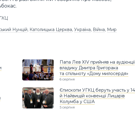
ьбокас.
УГКЦ
ський Нунцій
,
Католицька Церква
,
Україна
,
Війна
,
Мир
Папа Лев XIV прийняв на аудієнції
и
владику Дмитра Григорака
та спільноту «Дому милосердя»
6 серпня
Єпископи УГКЦ беруть участь у 14
й Найвищій конвенції Лицарів
и
Колумба у США
5 серпня