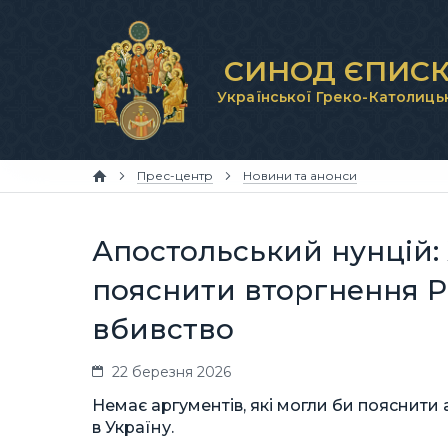
СИНОД ЄПИСК
Української Греко-Католиць
Прес-центр
Новини та анонси
Апостольський нунцій:
пояснити вторгнення Р
вбивство
22 березня 2026
Немає аргументів, які могли би пояснити 
в Україну.