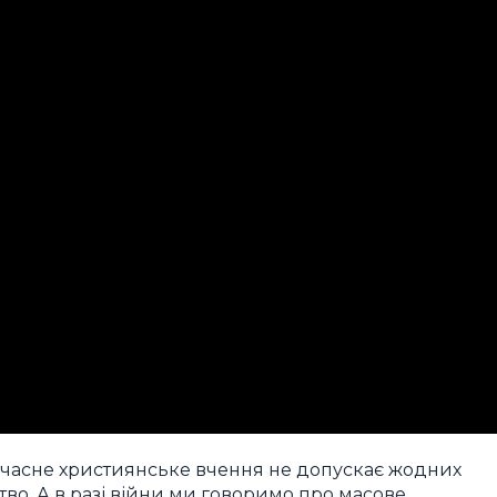
сучасне християнське вчення не допускає жодних
тво. А в разі війни ми говоримо про масове,