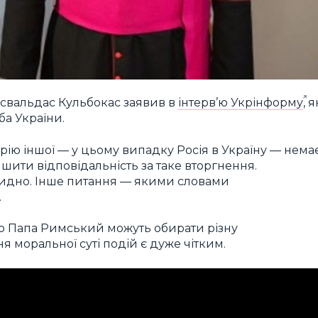
ісвальдас Кульбокас заявив в
інтерв’ю Укрінформу
, я
а України.
рію іншої — у цьому випадку Росія в Україну — нема
шити відповідальність за таке вторгнення.
видно. Інше питання — якими словами
.
або Папа Римський можуть обирати різну
 моральної суті подій є дуже чітким.