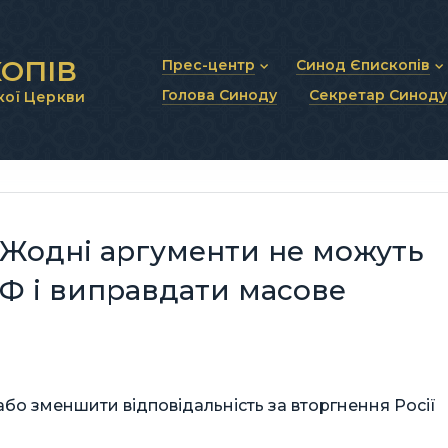
ОПІВ
Прес-центр
Синод Єпископів
Голова Синоду
Секретар Синоду
кої Церкви
Новини та анонси
Статут Синоду Єписко
Інтерв’ю та коментарі
Регламент Синоду Єп
Проповіді та промови
Положення про Голов
Молитовне прикликанн
Синодальні органи
Секретаріат Синоду
Контактна інформація
 Жодні аргументи не можуть
Ф і виправдати масове
або зменшити відповідальність за вторгнення Росії