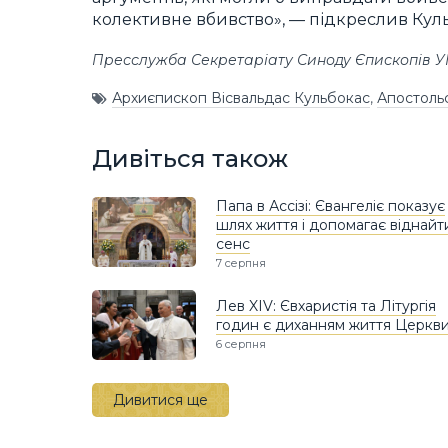
колективне вбивство», — підкреслив Кул
Пресслужба Секретаріату Синоду Єпископів 
Архиєпископ Вісвальдас Кульбокас
,
Апостоль
Дивіться також
Папа в Ассізі: Євангеліє показує
шлях життя і допомагає віднайт
сенс
7 серпня
Лев XIV: Євхаристія та Літургія
годин є диханням життя Церкв
6 серпня
Дивитися ще