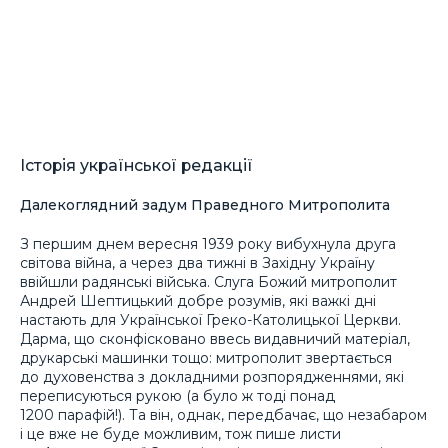
Історія української редакції
Далекоглядний задум Праведного Митрополита
З першим днем вересня 1939 року вибухнула друга
світова війна, а через два тижні в Західну Україну
ввійшли радянські війська. Слуга Божий митрополит
Андрей Шептицький добре розумів, які важкі дні
настають для Української Греко-Католицької Церкви.
Дарма, що сконфісковано ввесь видавничий матеріал,
друкарські машинки тощо: митрополит звертається
до духовенства з докладними розпорядженнями, які
переписуються рукою (а було ж тоді понад
1200 парафій!). Та він, однак, передбачає, що незабаром
і це вже не буде можливим, тож пише листи