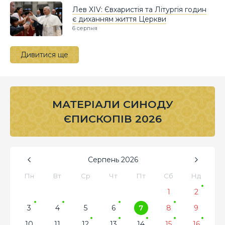
Лев XIV: Євхаристія та Літургія годин
є диханням життя Церкви
6 серпня
Дивитися ще
МАТЕРІАЛИ СИНОДУ
ЄПИСКОПІВ 2026
Серпень
2026
Пн
Вт
Ср
Чт
Пт
Сб
Нд
1
2
3
4
5
6
7
8
9
10
11
12
13
14
15
16