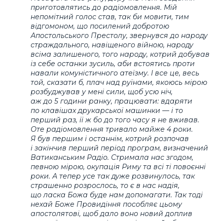
приготовлятись до радіомовлення. Мій
непомітний голос став, так би мовити, тим
відгомоном, що посилений добротою
Апостольського Престолу, звернувся до народу
страждального, навіщеного війною, народу
всіма залишеного, того народу, котрий добував
із себе останки зусиль, аби встоятись проти
навали комуністичного атеїзму. І все це, весь
той, сказати б, плач над руїнами, якоюсь мірою
розбуджував у мені сили, щоб усю ніч,
аж до 5 години ранку, працювати: вдаряти
по клавішах друкарської машинки — і то
перший раз, її ж бо до того часу я не вживав.
Оте радіомовлення тривало майже 4 роки.
Я був першим і останнім, котрий розпочав
і закінчив перший період програм, визначений
Ватиканським Радіо. Стримала нас згодом,
певною мірою, окупація Риму та всі ті повоєнні
роки. А тепер усе так дуже розвинулось, так
страшенно розрослось, то є в нас надія,
що ласка Божа буде нам допомагати. Так тоді
нехай Боже Провидіння пособляє цьому
апостолятові, щоб дало воно новий доплив