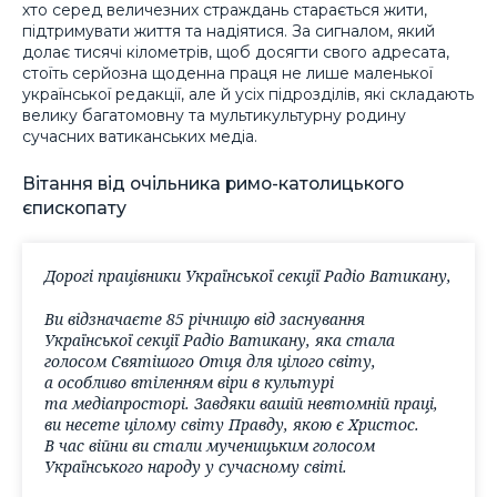
хто серед величезних страждань старається жити,
підтримувати життя та надіятися. За сигналом, який
долає тисячі кілометрів, щоб досягти свого адресата,
стоїть серйозна щоденна праця не лише маленької
української редакції, але й усіх підрозділів, які складають
велику багатомовну та мультикультурну родину
сучасних ватиканських медіа.
Вітання від очільника римо-католицького
єпископату
Дорогі працівники Української секції Радіо Ватикану,
Ви відзначаєте 85 річницю від заснування
Української секції Радіо Ватикану, яка стала
голосом Святішого Отця для цілого світу,
а особливо втіленням віри в культурі
та медіапросторі. Завдяки вашій невтомній праці,
ви несете цілому світу Правду, якою є Христос.
В час війни ви стали мученицьким голосом
Українського народу у сучасному світі.