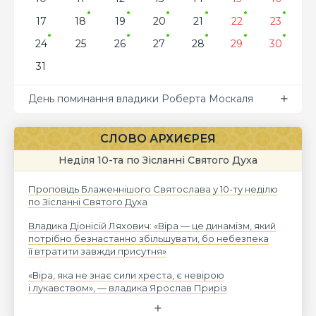
17
18
19
20
21
22
23
24
25
26
27
28
29
30
31
День поминання владики Роберта Москаля
СЛОВО АРХИЄРЕЯ
Неділя 10-та по Зісланні Святого Духа
Проповідь Блаженнішого Святослава у 10-ту неділю
по Зісланні Святого Духа
Владика Діонісій Ляхович: «Віра — це динамізм, який
потрібно безнастанно збільшувати, бо небезпека
її втратити завжди присутня»
«Віра, яка не знає сили хреста, є невірою
і лукавством», — владика Ярослав Приріз