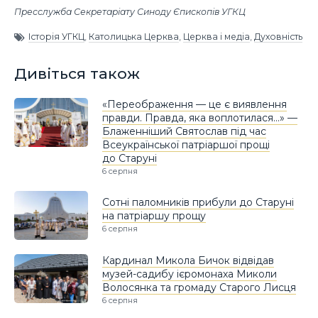
Пресслужба Секретаріату Синоду Єпископів УГКЦ
Історія УГКЦ
,
Католицька Церква
,
Церква і медіа
,
Духовність
Дивіться також
«Переображення — це є виявлення
правди. Правда, яка воплотилася…» —
Блаженніший Святослав під час
Всеукраїнської патріаршої прощі
до Старуні
6 серпня
Сотні паломників прибули до Старуні
на патріаршу прощу
6 серпня
Кардинал Микола Бичок відвідав
музей-садибу ієромонаха Миколи
Волосянка та громаду Старого Лисця
6 серпня