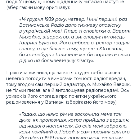
події. У цьому цінному щоденнику читаємо наступне
(зберігаючи мову оригіналу):
«14 грудня 1939 року, четвер. Нині перший раз
Ватиканське Радіо дало тижневу оповістку
в українській мові. Пише ті оповістки о. Ваврик
Михайло, віцеректор, а виголошує питомець
Гавриїл Букатко. Його вибрав о. ректор і задля
голосу, а ще більше тому, що він з Югославії,
бо хто-небудь з Галичини міг би наразити свою
рідню на большевицьку пімсту».
Практика виявила, що заняття студента-богослова
нелегко погодити з вимогами точності радіопередач,
тому згодом сам перший редактор, о. Михайло Ваврик,
не тільки писав, але й виголошував радіопередачі. Ось
уривок із його спогадів про початки українського
радіомовлення у Ватикані (зберігаємо його мову):
«Гадаю, що ніяка річ не заскочила мене так
дуже, як пропозиція, котра прийшла з вершин,
від нашого настоятеля. Бо слів мені забракло,
коли покійний о. Лабай, у сам празник святого
Йосафата 1939 року, доручив мені завдання