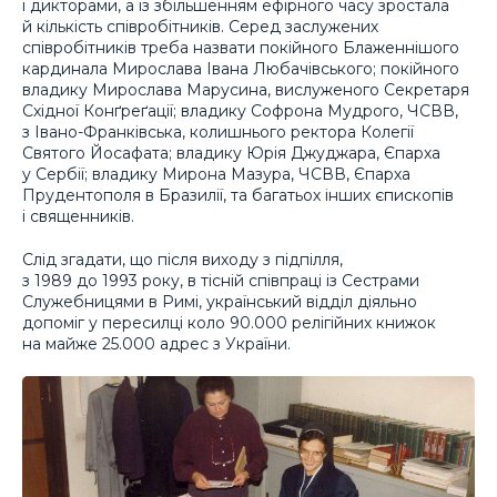
і дикторами, а із збільшенням ефірного часу зростала
й кількість співробітників. Серед заслужених
співробітників треба назвати покійного Блаженнішого
кардинала Мирослава Івана Любачівського; покійного
владику Мирослава Марусина, вислуженого Секретаря
Східної Конґреґації; владику Софрона Мудрого, ЧСВВ,
з Івано-Франківська, колишнього ректора Колегії
Святого Йосафата; владику Юрія Джуджара, Єпарха
у Сербії; владику Мирона Мазура, ЧСВВ, Єпарха
Прудентополя в Бразилії, та багатьох інших єпископів
і священників.
Слід згадати, що після виходу з підпілля,
з 1989 до 1993 року, в тісній співпраці із Сестрами
Служебницями в Римі, український відділ діяльно
допоміг у пересилці коло 90.000 релігійних книжок
на майже 25.000 адрес з України.