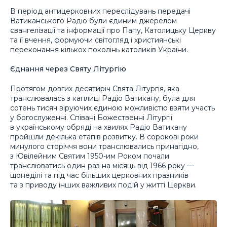
В період антицерковних переслідувань передачі
Ватиканського Радіо були єдиним джерелом
євангелізації та інформації про Папу, Католицьку Церкву
та її вчення, формуючи світогляд і християнські
переконання кількох поколінь католиків України.
Єднання через Святу Літургію
Протягом довгих десятиріч Свята Літургія, яка
транслювалась з каплиці Радіо Ватикану, була для
сотень тисяч віруючих єдиною можливістю взяти участь
у богослуженні. Співані Божественні Літургії
в українському обряді на хвилях Радіо Ватикану
пройшли декілька етапів розвитку. В сорокові роки
минулого сторіччя вони транслювались принагідно,
з Ювілейним Святим 1950-им Роком почали
транслюватись один раз на місяць від 1966 року —
щонеділі та під час більших церковних празників
та з приводу інших важливих подій у житті Церкви.