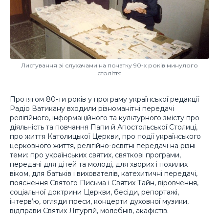
Листування зі слухачами на початку 90-х років минулого
століття
Протягом 80-ти років у програму української редакції
Радіо Ватикану входили різноманітні передачі
релігійного, інформаційного та культурного змісту про
діяльність та повчання Папи й Апостольської Столиці,
про життя Католицької Церкви, про події українського
церковного життя, релігійно-освітні передачі на різні
теми: про українських святих, святкові програми,
передачі для дітей та молоді, для хворих і похилих
віком, для батьків і вихователів, катехитичні передачі,
пояснення Святого Письма і Святих Тайн, віровчення,
соціальної доктрини Церкви, бесіди, репортажі,
інтерв’ю, огляди преси, концерти духовної музики,
відправи Святих Літургій, молебнів, акафістів.