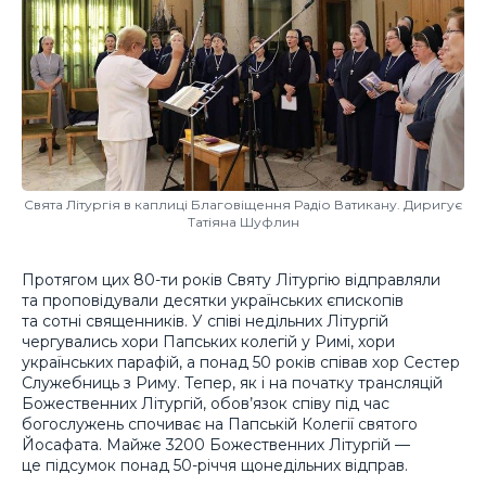
Свята Літургія в каплиці Благовіщення Радіо Ватикану. Диригує
Татіяна Шуфлин
Протягом цих 80-ти років Святу Літургію відправляли
та проповідували десятки українських єпископів
та сотні священників. У співі недільних Літургій
чергувались хори Папських колегій у Римі, хори
українських парафій, а понад 50 років співав хор Сестер
Служебниць з Риму. Тепер, як і на початку трансляцій
Божественних Літургій, обов’язок співу під час
богослужень спочиває на Папській Колегії святого
Йосафата. Майже 3200 Божественних Літургій —
це підсумок понад 50-річчя щонедільних відправ.