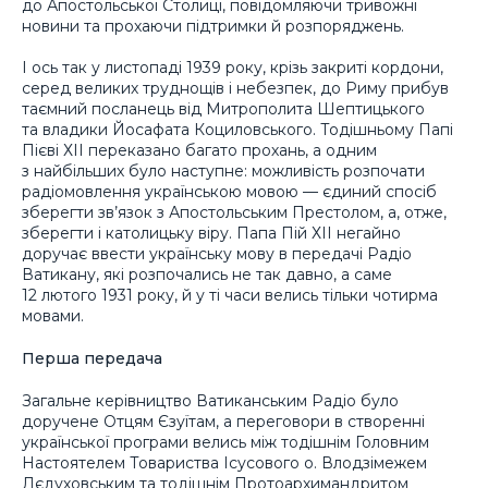
до Апостольської Столиці, повідомляючи тривожні
новини та прохаючи підтримки й розпоряджень.
І ось так у листопаді 1939 року, крізь закриті кордони,
серед великих труднощів і небезпек, до Риму прибув
таємний посланець від Митрополита Шептицького
та владики Йосафата Коциловського. Тодішньому Папі
Пієві ХІІ переказано багато прохань, а одним
з найбільших було наступне: можливість розпочати
радіомовлення українською мовою — єдиний спосіб
зберегти зв’язок з Апостольським Престолом, а, отже,
зберегти і католицьку віру. Папа Пій ХІІ негайно
доручає ввести українську мову в передачі Радіо
Ватикану, які розпочались не так давно, а саме
12 лютого 1931 року, й у ті часи велись тільки чотирма
мовами.
Перша передача
Загальне керівництво Ватиканським Радіо було
доручене Отцям Єзуїтам, а переговори в створенні
української програми велись між тодішнім Головним
Настоятелем Товариства Ісусового о. Влодзімежем
Лєдуховським та тодішнім Протоархимандритом