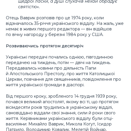
щедрої ласки, а душі слухачів нехай обрадує
святістю».
Отець Ваврик розповів про це 1974 року, коли
відзначалось 35-річчя українського відділу. На жаль, уже
немає в живих першого редактора — він відійшов
по вічну нагороду у березні 1984 року у США.
Розвиваючись протягом десятиріч
Українські передачі почались однією, півгодинною
передачею на тиждень, потім — двічі на тиждень.
Передавались новини про діяльність Папи
й Апостольського Престолу, про життя Католицької
Церкви, повчання для священників, повідомлення про
життя української громади в діаспорі.
Від першого кроку, зробленого 14 грудня 1939 року,
почався великий апостолят, якому всі ті, що протягом
вісімдесяти років трудились в українському відділі,
самовіддано віддали свої знання, сили й роки свого
життя. Керівниками українського відділу були отці-
василіяни: Михайло Ваврик, Микола Когут, Ісидор
Патрило, Володимир Ковалик, Мелетій Войнар,