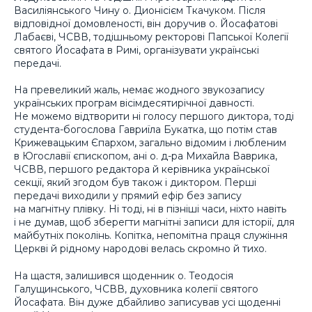
Василіянського Чину о. Дионісієм Ткачуком. Після
відповідної домовленості, він доручив о. Йосафатові
Лабаєві, ЧСВВ, тодішньому ректорові Папської Колегії
святого Йосафата в Римі, організувати українські
передачі.
На превеликий жаль, немає жодного звукозапису
українських програм вісімдесятирічної давності.
Не можемо відтворити ні голосу першого диктора, тоді
студента-богослова Гавриїла Букатка, що потім став
Крижевацьким Єпархом, загально відомим і любленим
в Югославії єпископом, ані о. д-ра Михайла Ваврика,
ЧСВВ, першого редактора й керівника української
секції, який згодом був також і диктором. Перші
передачі виходили у прямий ефір без запису
на магнітну плівку. Ні тоді, ні в пізніші часи, ніхто навіть
і не думав, щоб зберегти магнітні записи для історії, для
майбутніх поколінь. Копітка, непомітна праця служіння
Церкві й рідному народові велась скромно й тихо.
На щастя, залишився щоденник о. Теодосія
Галущинського, ЧСВВ, духовника колегії святого
Йосафата. Він дуже дбайливо записував усі щоденні