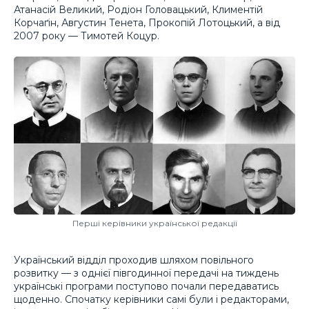
Атанасій Великий, Родіон Головацький, Климентій
Корчаґін, Августин Тенета, Прокопій Лотоцький, а від
2007 року — Тимотей Коцур.
Перші керівники української редакції
Український відділ проходив шляхом повільного
розвитку — з однієї півгодинної передачі на тиждень
українські програми поступово почали передаватись
щоденно. Спочатку керівники самі були і редакторами,