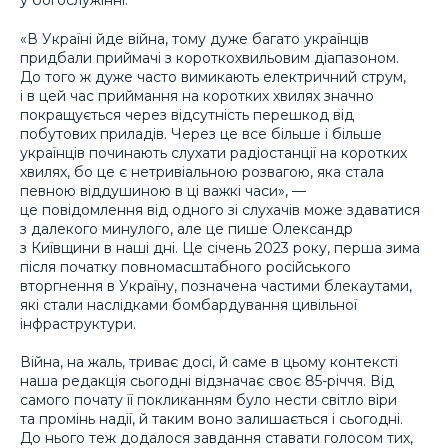
у богослужінні.
«В Україні йде війна, тому дуже багато українців
придбали приймачі з короткохвильовим діапазоном.
До того ж дуже часто вимикають електричний струм,
і в цей час приймання на коротких хвилях значно
покращується через відсутність перешкод від
побутових приладів. Через це все більше і більше
українців починають слухати радіостанції на коротких
хвилях, бо це є нетривіальною розвагою, яка стала
певною віддушиною в ці важкі часи», —
це повідомлення від одного зі слухачів може здаватися
з далекого минулого, але це пише Олександр
з Київщини в наші дні. Це січень 2023 року, перша зима
після початку повномасштабного російського
вторгнення в Україну, позначена частими блекаутами,
які стали наслідками бомбардування цивільної
інфраструктури.
Війна, на жаль, триває досі, й саме в цьому контексті
наша редакція сьогодні відзначає своє 85-річчя. Від
самого почату її покликанням було нести світло віри
та промінь надії, й таким воно залишається і сьогодні.
До нього теж додалося завдання ставати голосом тих,