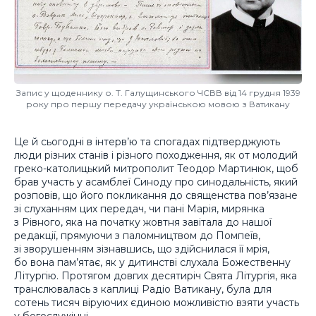
Запис у щоденнику о. Т. Галущинського ЧСВВ від 14 грудня 1939
року про першу передачу українською мовою з Ватикану
Це й сьогодні в інтерв’ю та спогадах підтверджують
люди різних станів і різного походження, як от молодий
греко-католицький митрополит Теодор Мартинюк, щоб
брав участь у асамблеї Синоду про синодальність, який
розповів, що його покликання до священства пов’язане
зі слуханням цих передач, чи пані Марія, мирянка
з Рівного, яка на початку жовтня завітала до нашої
редакції, прямуючи з паломництвом до Помпеїв,
зі зворушенням зізнавшись, що здійснилася її мрія,
бо вона пам’ятає, як у дитинстві слухала Божественну
Літургію. Протягом довгих десятиріч Свята Літургія, яка
транслювалась з каплиці Радіо Ватикану, була для
сотень тисяч віруючих єдиною можливістю взяти участь