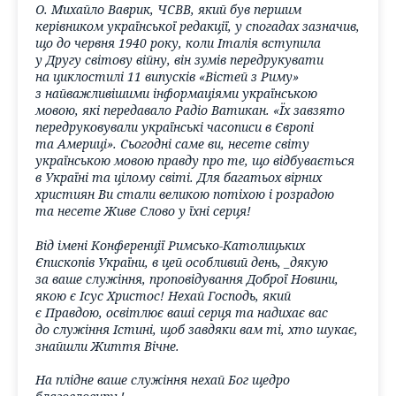
О. Михайло Ваврик, ЧСВВ, який був першим
керівником української редакції, у спогадах зазначив,
що до червня 1940 року, коли Італія вступила
у Другу світову війну, він зумів передрукувати
на циклостилі 11 випусків «Вістей з Риму»
з найважливішими інформаціями українською
мовою, які передавало Радіо Ватикан. «Їх завзято
передруковували українські часописи в Європі
та Америці». Сьогодні саме ви, несете світу
українською мовою правду про те, що відбувається
в Україні та цілому світі. Для багатьох вірних
християн Ви стали великою потіхою і розрадою
та несете Живе Слово у їхні серця!
Від імені Конференції Римсько-Католицьких
Єпископів України, в цей особливий день, _дякую
за ваше служіння, проповідування Доброї Новини,
якою є Ісус Христос! Нехай Господь, який
є Правдою, освітлює ваші серця та надихає вас
до служіння Істині, щоб завдяки вам ті, хто шукає,
знайшли Життя Вічне.
На плідне ваше служіння нехай Бог щедро