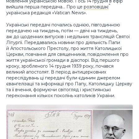
мовлення українською мовою. І ось 14 грудня в ефір
вийшла перша передача… Про це
розповідає
українська редакція «Vatican News».
Українські передачі почались однією, півгодинною
передачею на тиждень, потім — двічі на тиждень,
аж до щоденних випусків і недільних трансляцій Святої
Літургії. Передавались новини про діяльність Папи
й Апостольського Престолу, про життя Католицької
Церкви, повчання для священників, повідомлення про
життя української громади в діаспорі. Від першого
кроку, зробленого 14 грудня 1939 року, почався
великий апостолят. В період антицерковних
переслідувань ці передачі були єдиним джерелом
євангелізації та інформації про Папу, Католицьку Церкву
та її вчення, формуючи світогляд і християнські
переконання кількох поколінь католиків України.