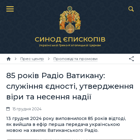
СИНОД ЄПИСКОПІВ
Української Греко-Католицької Церкви
Прес-центр
Проповіді та промови
85 років Радіо Ватикану:
служіння єдності, утвердження
віри та несення надії
15 грудня 2024
13 грудня 2024 року виповнилося 85 років відтоді,
як вийшла в ефір перша передача українською
мовою на хвилях Ватиканського Радіо.