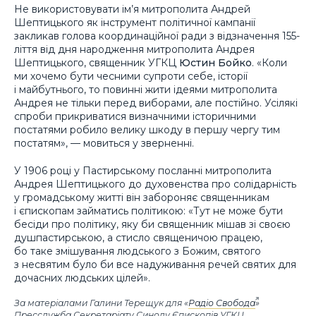
Не використовувати ім’я митрополита Андрей
Шептицького як інструмент політичної кампанії
закликав голова координаційної ради з відзначення 155-
ліття від дня народження митрополита Андрея
Шептицького, священник УГКЦ
Юстин Бойко
. «Коли
ми хочемо бути чесними супроти себе, історії
і майбутнього, то повинні жити ідеями митрополита
Андрея не тільки перед виборами, але постійно. Усілякі
спроби прикриватися визначними історичними
постатями робило велику шкоду в першу чергу тим
постатям», — мовиться у зверненні.
У 1906 році у Пастирському посланні митрополита
Андрея Шептицького до духовенства про солідарність
у громадському житті він забороняє священникам
і єпископам займатись політикою: «Тут не може бути
бесіди про політику, яку би священник мішав зі своєю
душпастирською, а стисло священичою працею,
бо таке змішування людського з Божим, святого
з несвятим було би все надуживання речей святих для
дочасних людських цілей».
За матеріалами Галини Терещук для «
Радіо Свобода
»
Пресслужба Секретаріату Синоду Єпископів УГКЦ