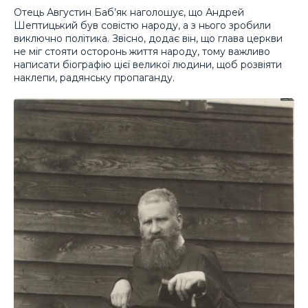
Отець Августин Баб’як наголошує, що Андрей
Шептицький був совістю народу, а з нього зробили
виключно політика. Звісно, додає він, що глава церкви
не міг стояти осторонь життя народу, тому важливо
написати біографію цієї великої людини, щоб розвіяти
наклепи, радянську пропаганду.