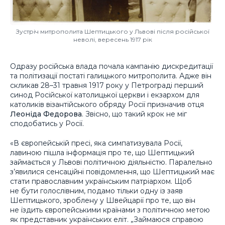
Зустріч митрополита Шептицького у Львові після російської
неволі, вересень 1917 рік
Одразу російська влада почала кампанію дискредитації
та політизації постаті галицького митрополита. Адже він
скликав 28–31 травня 1917 року у Петрограді перший
синод Російської католицької церкви і екзархом для
католиків візантійського обряду Росії призначив отця
Леоніда Федорова
. Звісно, що такий крок не міг
сподобатись у Росії.
«В європейській пресі, яка симпатизувала Росії,
лавиною пішла інформація про те, що Шептицький
займається у Львові політичною діяльністю. Паралельно
з’явилися сенсаційні повідомлення, що Шептицький має
стати православним українським патріархом. Щоб
не бути голослівним, подамо тільки одну із заяв
Шептицького, зроблену у Швейцарії про те, що він
не їздить європейськими країнами з політичною метою
як представник українських еліт. „Займаюся справою