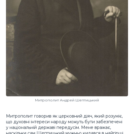
Митрополит Андрей Шептицький
Митрополит говорив як церковний діяч, який розуміє,
що духовні інтереси народу можуть бути забезпечені
у національній державі передусім. Мене вражає,
наскільки сам Шептицький мужньо кидався в найгірші