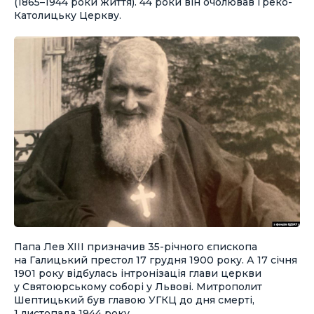
(1865–1944 роки життя). 44 роки він очолював Греко-
Католицьку Церкву.
Папа Лев ХІІІ призначив 35-річного єпископа
на Галицький престол 17 грудня 1900 року. А 17 січня
1901 року відбулась інтронізація глави церкви
у Святоюрському соборі у Львові. Митрополит
Шептицький був главою УГКЦ до дня смерті,
1 листопада 1944 року.