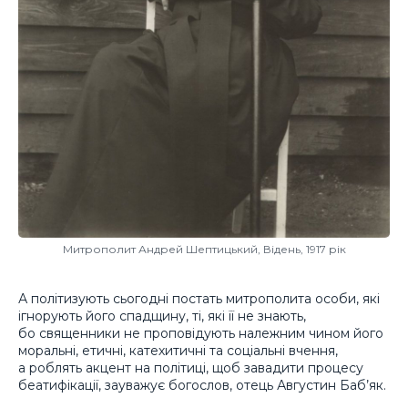
Митрополит Андрей Шептицький, Відень, 1917 рік
А політизують сьогодні постать митрополита особи, які
ігнорують його спадщину, ті, які її не знають,
бо священники не проповідують належним чином його
моральні, етичні, катехитичні та соціальні вчення,
а роблять акцент на політиці, щоб завадити процесу
беатифікації, зауважує богослов, отець Августин Баб’як.