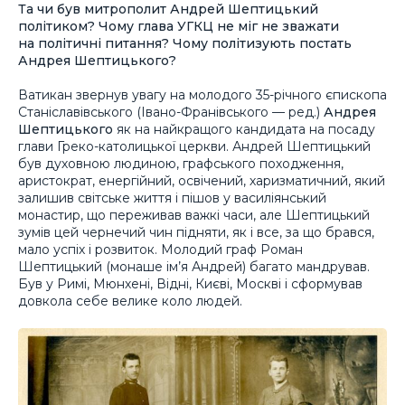
Та чи був митрополит Андрей Шептицький
політиком? Чому глава УГКЦ не міг не зважати
на політичні питання? Чому політизують постать
Андрея Шептицького?
Ватикан звернув увагу на молодого 35-річного єпископа
Станіславівського (Івано-Франівського — ред.)
Андрея
Шептицького
як на найкращого кандидата на посаду
глави Греко-католицької церкви. Андрей Шептицький
був духовною людиною, графського походження,
аристократ, енергійний, освічений, харизматичний, який
залишив світське життя і пішов у василіянський
монастир, що переживав важкі часи, але Шептицький
зумів цей чернечий чин підняти, як і все, за що брався,
мало успіх і розвиток. Молодий граф Роман
Шептицький (монаше ім’я Андрей) багато мандрував.
Був у Римі, Мюнхені, Відні, Києві, Москві і сформував
довкола себе велике коло людей.