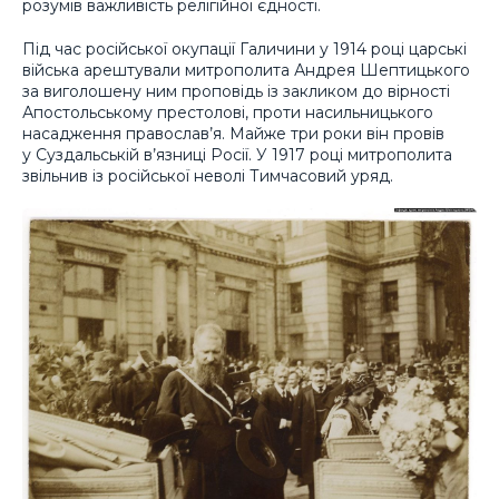
розумів важливість релігійної єдності.
Під час російської окупації Галичини у 1914 році царські
війська арештували митрополита Андрея Шептицького
за виголошену ним проповідь із закликом до вірності
Апостольському престолові, проти насильницького
насадження православ’я. Майже три роки він провів
у Суздальській в’язниці Росії. У 1917 році митрополита
звільнив із російської неволі Тимчасовий уряд.