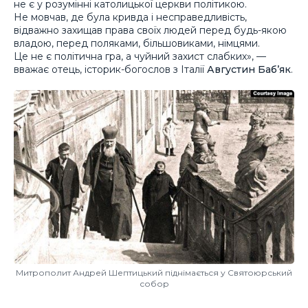
не є у розумінні католицької церкви політикою.
Не мовчав, де була кривда і несправедливість,
відважно захищав права своїх людей перед будь-якою
владою, перед поляками, більшовиками, німцями.
Це не є політична гра, а чуйний захист слабких», —
вважає отець, історик-богослов з Італії
Августин Баб’як
.
Митрополит Андрей Шептицький піднімається у Святоюрський
собор