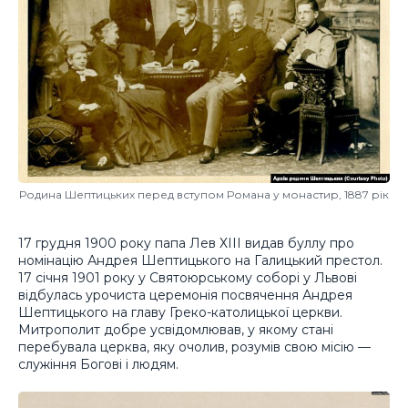
Родина Шептицьких перед вступом Романа у монастир, 1887 рік
17 грудня 1900 року папа Лев ХІІІ видав буллу про
номінацію Андрея Шептицького на Галицький престол.
17 січня 1901 року у Святоюрському соборі у Львові
відбулась урочиста церемонія посвячення Андрея
Шептицького на главу Греко-католицької церкви.
Митрополит добре усвідомлював, у якому стані
перебувала церква, яку очолив, розумів свою місію —
служіння Богові і людям.