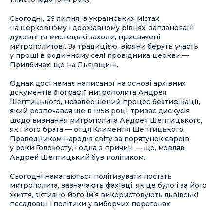
Сьогодні, 29 липня, в українських містах,
на церковному і державному рівнях, заплановані
духовні та мистецькі заходи, присвячені
митрополитові. За традицією, віряни беруть участь
у прощі в родинному селі провідника церкви —
Прилбичах, що на Львівщині.
Однак досі немає написаної на основі архівних
документів біографії митрополита Андрея
Шептицького, незавершений процес беатифікації,
який розпочався ще в 1958 році, триває дискусія
щодо визнання митрополита Андрея Шептицького,
як і його брата — отця Климентія Шептицького,
Праведником народів світу за порятунок євреїв
у роки Голокосту, і одна з причин — що, мовляв,
Андрей Шептицький був політиком.
Сьогодні намагаються політизувати постать
митрополита, зазначають фахівці, як це було і за його
життя, активно його ім’я використовують львівські
посадовці і політики у виборчих перегонах.