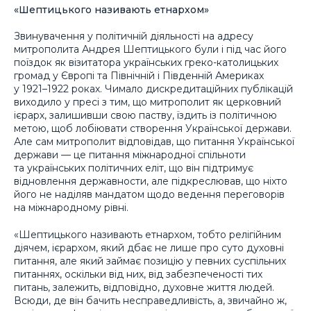
«Шептицького називають етнархом»
Звинувачення у політичній діяльності на адресу
митрополита Андрея Шептицького були і під час його
поїздок як візитатора українських греко-католицьких
громад у Європі та Північній і Південній Америках
у 1921–1922 роках. Чимало дискредитаційних публікацій
виходило у пресі з тим, що митрополит як церковний
ієрарх, залишивши свою паству, їздить із політичною
метою, щоб лобіювати створення Української держави.
Але сам митрополит відповідав, що питання Української
держави — це питання міжнародної спільноти
та українських політичних еліт, що він підтримує
відновлення державности, але підкреслював, що ніхто
його не наділяв мандатом щодо ведення переговорів
на міжнародному рівні.
«Шептицького називають етнархом, тобто релігійним
діячем, ієрархом, який дбає не лише про суто духовні
питання, але який займає позицію у певних суспільних
питаннях, оскільки від них, від забезпеченості тих
питань, залежить, відповідно, духовне життя людей.
Всюди, де він бачить несправедливість, а, звичайно ж,