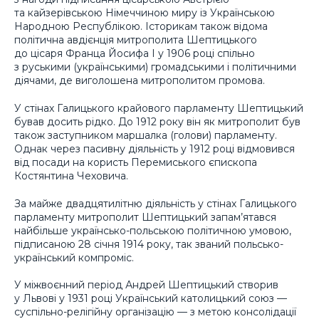
та кайзерівською Німеччиною миру із Українською
Народною Республікою. Історикам також відома
політична авдієнція митрополита Шептицького
до цісаря Франца Йосифа І у 1906 році спільно
з руськими (українськими) громадськими і політичними
діячами, де виголошена митрополитом промова.
У стінах Галицького крайового парламенту Шептицький
бував досить рідко. До 1912 року він як митрополит був
також заступником маршалка (голови) парламенту.
Однак через пасивну діяльність у 1912 році відмовився
від посади на користь Перемиського єпископа
Костянтина Чеховича.
За майже двадцятилітню діяльність у стінах Галицького
парламенту митрополит Шептицький запам’ятався
найбільше українсько-польською політичною умовою,
підписаною 28 січня 1914 року, так званий польсько-
український компроміс.
У міжвоєнний період Андрей Шептицький створив
у Львові у 1931 році Український католицький союз —
суспільно-релігійну організацію — з метою консолідації