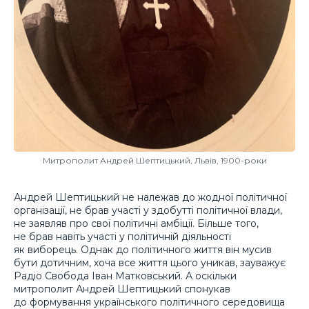
Митрополит Андрей Шептицький, Львів, 1900-роки
Андрей Шептицький не належав до жодної політичної
організації, не брав участі у здобутті політичної влади,
не заявляв про свої політичні амбіції. Більше того,
не брав навіть участі у політичній діяльності
як виборець. Однак до політичного життя він мусив
бути дотичним, хоча все життя цього уникав, зауважує
Радіо Свобода Іван Матковський. А оскільки
митрополит Андрей Шептицький спонукав
до формування українського політичного середовища