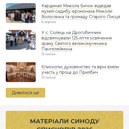
Кардинал Микола Бичок відвідав
музей-садибу ієромонаха Миколи
Волосянка та громаду Старого Лисця
6 серпня
У с. Солець на Дрогобиччині
відсвяткували 125-ліття освячення
храму Святого великомученика
Пантелеймона
31 липня
Єпископи, духовенство та вірні взяли
участь у прощі до Прилбич
31 липня
Дивитися ще
МАТЕРІАЛИ СИНОДУ