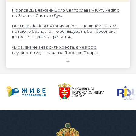
Проповідь Блаженнішого Святослава у 10-ту неділю
по Зісланні Святого Духа
Владика Діонісій Ляхович: «Віра — це динамізм, який
потрібно безнастанно збільшувати, бо небезпека
її втратити завжди присутня»
«Віра, яка не знає сили хреста, є невірою
і лукавством», — владика Ярослав Приріз