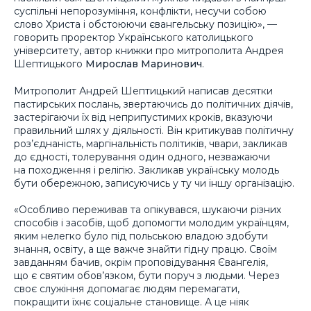
суспільні непорозуміння, конфлікти, несучи собою
слово Христа і обстоюючи євангельську позицію», —
говорить проректор Українського католицького
університету, автор книжки про митрополита Андрея
Шептицького
Мирослав Маринович
.
Митрополит Андрей Шептицький написав десятки
пастирських послань, звертаючись до політичних діячів,
застерігаючи їх від неприпустимих кроків, вказуючи
правильний шлях у діяльності. Він критикував політичну
роз’єднаність, маргінальність політиків, чвари, закликав
до єдності, толерування один одного, незважаючи
на походження і релігію. Закликав українську молодь
бути обережною, записуючись у ту чи іншу організацію.
«Особливо переживав та опікувався, шукаючи різних
способів і засобів, щоб допомогти молодим українцям,
яким нелегко було під польською владою здобути
знання, освіту, а ще важче знайти гідну працю. Своїм
завданням бачив, окрім проповідування Євангелія,
що є святим обов’язком, бути поруч з людьми. Через
своє служіння допомагає людям перемагати,
покращити їхнє соціальне становище. А це ніяк