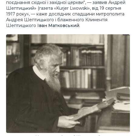
поєднання східної і західної церкви“, — заявив Андрей
Шептицький» (газета «Kurjer Lwowski», від 19 серпня
1917 року», — каже дослідник спадщини митрополита
Андрея Шептицького і блаженного Климентія
Шептицького
Іван Матковський
.