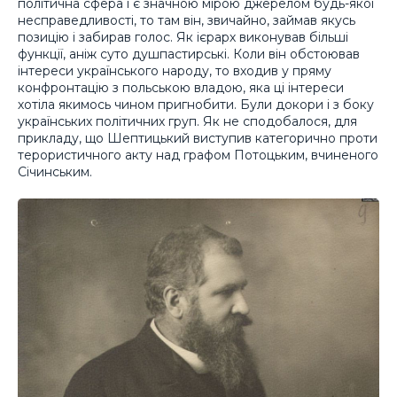
політична сфера і є значною мірою джерелом будь-якої
несправедливості, то там він, звичайно, займав якусь
позицію і забирав голос. Як ієрарх виконував більші
функції, аніж суто душпастирські. Коли він обстоював
інтереси українського народу, то входив у пряму
конфронтацію з польською владою, яка ці інтереси
хотіла якимось чином пригнобити. Були докори і з боку
українських політичних груп. Як не сподобалося, для
прикладу, що Шептицький виступив категорично проти
терористичного акту над графом Потоцьким, вчиненого
Січинським.