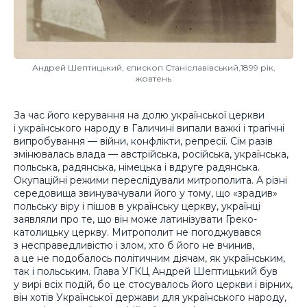
Андрей Шептицький, єпископ Станіславівський,1899 рік,
жовтень
За час його керування на долю української церкви
і українського народу в Галичині випали важкі і трагічні
випробування — війни, конфлікти, репресії. Сім разів
змінювалась влада — австрійська, російська, українська,
польська, радянська, німецька і вдруге радянська.
Окупаційні режими переслідували митрополита. А різні
середовища звинувачували його у тому, що «зрадив»
польську віру і пішов в українську церкву, українці
заявляли про те, що він може латинізувати Греко-
католицьку церкву. Митрополит не погоджувався
з несправедливістю і злом, хто б його не вчинив,
а це не подобалось політичним діячам, як українським,
так і польським. Глава УГКЦ Андрей Шептицький був
у вирі всіх подій, бо це стосувалось його церкви і вірних,
він хотів Української держави для українського народу,