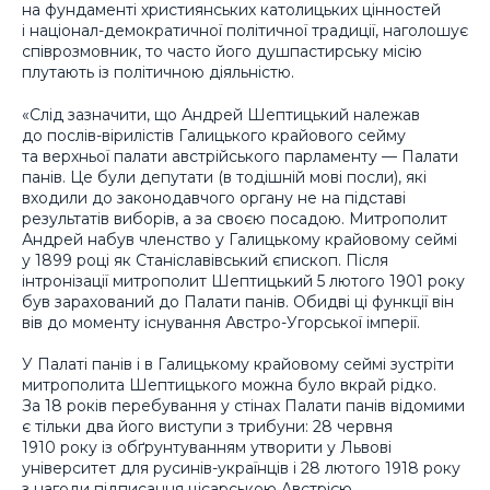
на фундаменті християнських католицьких цінностей
і націонал-демократичної політичної традиції, наголошує
співрозмовник, то часто його душпастирську місію
плутають із політичною діяльністю.
«Слід зазначити, що Андрей Шептицький належав
до послів-вірилістів Галицького крайового сейму
та верхньої палати австрійського парламенту — Палати
панів. Це були депутати (в тодішній мові посли), які
входили до законодавчого органу не на підставі
результатів виборів, а за своєю посадою. Митрополит
Андрей набув членство у Галицькому крайовому сеймі
у 1899 році як Станіславівський єпископ. Після
інтронізації митрополит Шептицький 5 лютого 1901 року
був зарахований до Палати панів. Обидві ці функції він
вів до моменту існування Австро-Угорської імперії.
У Палаті панів і в Галицькому крайовому сеймі зустріти
митрополита Шептицького можна було вкрай рідко.
За 18 років перебування у стінах Палати панів відомими
є тільки два його виступи з трибуни: 28 червня
1910 року із обґрунтуванням утворити у Львові
університет для русинів-українців і 28 лютого 1918 року
з нагоди підписання цісарською Австрією