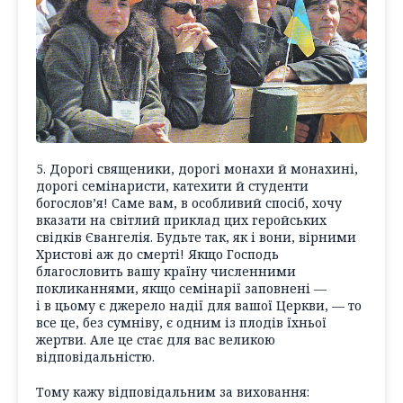
5. Дорогі священики, дорогі монахи й монахині,
дорогі семінаристи, катехити й студенти
богослов’я! Саме вам, в особливий спосіб, хочу
вказати на світлий приклад цих геройських
свідків Євангелія. Будьте так, як і вони, вірними
Христові аж до смерті! Якщо Господь
благословить вашу країну численними
покликаннями, якщо семінарії заповнені —
і в цьому є джерело надії для вашої Церкви, — то
все це, без сумніву, є одним із плодів їхньої
жертви. Але це стає для вас великою
відповідальністю.
Тому кажу відповідальним за виховання: