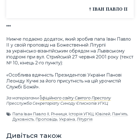
† ІВАН ПАВЛО ІІ
***
Нижче подаємо додаток, який зробив папа Іван Павло
ІІ у своїй проповіді на Божественній Літургії
за українсько-візантійським обрядом на Львівському
іподромі при вул. Стрийській 27 червня 2001 року (текст
№ 10, кінець 2-го пункту):
«Особлива вдячність Президентові України Панові
Леоніду Кучмі за його присутність на цій урочистій
Службі Божій».
За матеріалами
офіційного сайту Святого Престолу
Пресслужба Секретаріату Синоду Єпископів УГКЦ
Папа Іван Павло ІІ
,
Річниця
,
Історія УГКЦ
,
Ювілей
,
Пам'ять
,
Духовність
,
Проповідь
,
Україна
,
Літургія
Дивіться також