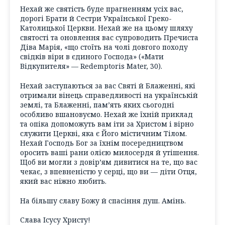
Нехай же святість буде прагненням усіх вас,
дорогі Брати й Сестри Української Греко-
Католицької Церкви. Нехай же на цьому шляху
святості та оновлення вас супроводить Пречиста
Діва Марія, «що стоїть на чолі довгого походу
свідків віри в єдиного Господа» («Мати
Відкупителя» — Redemptoris Маtеr, 30).
Нехай заступаються за вас Святі й Блаженні, які
отримали вінець справедливості на українській
землі, та Блаженні, пам’ять яких сьогодні
особливо вшановуємо. Нехай же їхній приклад
та опіка допоможуть вам іти за Христом і вірно
служити Церкві, яка є Його містичним Тілом.
Нехай Господь Бог за їхнім посередництвом
оросить ваші рани олією милосердя й утішення.
Щоб ви могли з довір’ям дивитися на те, що вас
чекає, з впевненістю у серці, що ви — діти Отця,
який вас ніжно любить.
На більшу славу Божу й спасіння душ. Амінь.
Слава Ісусу Христу!