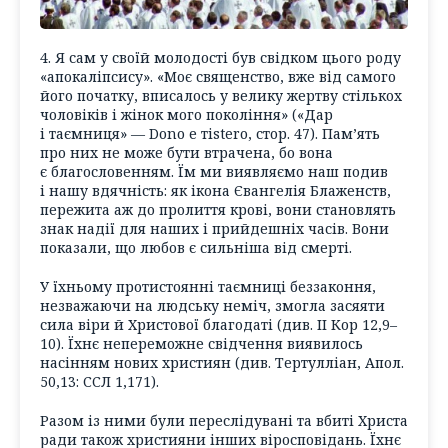
4. Я сам у своїй молодості був свідком цього роду
«апокаліпсису». «Моє священство, вже від самого
його початку, вписалось у велику жертву стількох
чоловіків і жінок мого покоління» («Дар
і таємниця» — Dоnо е тіsterо, стор. 47). Пам’ять
про них не може бути втрачена, бо вона
є благословенням. Їм ми виявляємо наш подив
і нашу вдячність: як ікона Євангелія Блаженств,
пережита аж до пролиття крові, вони становлять
знак надії для наших і прийдешніх часів. Вони
показали, що любов є сильніша від смерті.
У їхньому протистоянні таємниці беззаконня,
незважаючи на людську неміч, змогла засяяти
сила віри й Христової благодаті (див. ІІ Кор 12,9–
10). Їхнє непереможне свідчення виявилось
насінням нових християн (див. Тертулліан, Апол.
50,13: ССЛ 1,171).
Разом із ними були переслідувані та вбиті Христа
ради також християни інших віросповідань. Їхнє