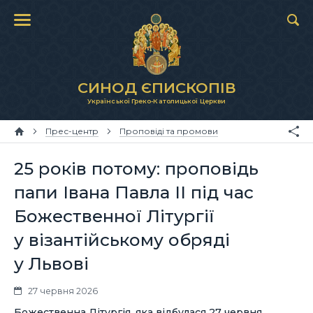
СИНОД ЄПИСКОПІВ
Української Греко-Католицької Церкви
Прес-центр
Проповіді та промови
25 років потому: проповідь
папи Івана Павла ІІ під час
Божественної Літургії
у візантійському обряді
у Львові
27 червня 2026
Божественна Літургія, яка відбулася 27 червня