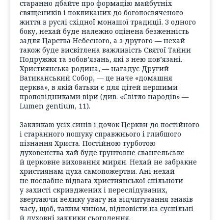
старанно дбайте про формацію майбутніх
священиків і покликаних до богопосвяченого
життя в руслі східної монашої традиції. З одного
боку, нехай буде належно оцінена безженність
задля Царства Небесного, а з другого — нехай
також буде висвітлена важливість Святої Тайни
Подружжя та зобов’язань, які з нею пов’язані.
Християнська родина, — нагадує Другий
Ватиканський Собор, — це наче «домашня
церква», в якій батьки є для дітей першими
проповідниками віри (див. «Світло народів» —
Lumen gentium, 11).
Закликаю усіх синів і дочок Церкви до постійного
і старанного пошуку справжнього і глибшого
пізнання Христа. Постійною турботою
духовенства хай буде ґрунтовне євангельське
й церковне виховання мирян. Нехай не забракне
християнам духа самопожертви. Ані нехай
не послабне відвага християнської спільноти
у захисті скривджених і переслідуваних,
звертаючи велику увагу на відчитування знаків
часу, щоб, таким чином, відповісти на суспільні
й духовні заклики сьогодення.