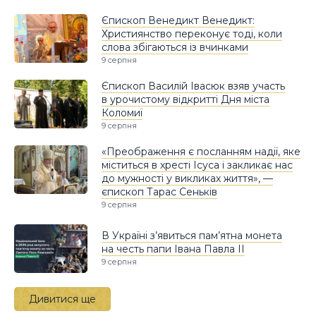
Єпископ Венедикт Венедикт:
Християнство переконує тоді, коли
слова збігаються із вчинками
9 серпня
Єпископ Василій Івасюк взяв участь
в урочистому відкритті Дня міста
Коломиї
9 серпня
«Преображення є посланням надії, яке
міститься в хресті Ісуса і закликає нас
до мужності у викликах життя», —
єпископ Тарас Сеньків
9 серпня
В Україні з’явиться пам’ятна монета
на честь папи Івана Павла II
9 серпня
Дивитися ще