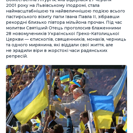
2001 року на Львівському іподромі, стала
наймасштабнішою та найвеличнішою подією всього
пастирського візиту папи Івана Павла ІІ, зібравши
рекордні близько півтора мільйона прочан. Під час
молитви Святіший Отець проголосив блаженними
28 новомучеників Української Греко-Католицької
Церкви — єпископів, священників, монахів, черниць
та одного мирянина, які віддали свої життя, але
не зрадили віри в жорстокі часи радянських
репресій.