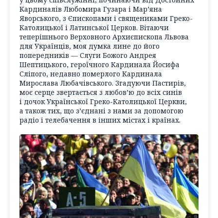
Кардиналів Любомира Гузара і Мар’яна
Яворського, з Єпископами і священиками Греко-
Католицької і Латинської Церков. Вітаючи
теперішнього Верховного Архиєпископа Львова
для Українців, моя думка лине до його
попередників — Слуги Божого Андрея
Шептицького, героїчного Кардинала Йосифа
Сліпого, недавно померлого Кардинала
Мирослава Любачівського. Згадуючи Пастирів,
моє серце звертається з любов’ю до всіх синів
і дочок Української Греко-Католицької Церкви,
а також тих, що з’єднані з нами за допомогою
радіо і телебачення в інших містах і країнах.