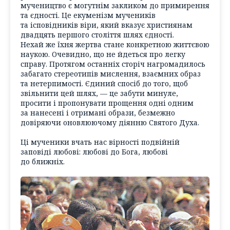
мучеництво є могутнім закликом до примирення
та єдності. Це екуменізм мучеників
та ісповідників віри, який вказує християнам
двадцять першого століття шлях єдності.
Нехай же їхня жертва стане конкретною життєвою
наукою. Очевидно, що не йдеться про легку
справу. Протягом останніх сторіч нагромадилось
забагато стереотипів мислення, взаємних образ
та нетерпимості. Єдиний спосіб до того, щоб
звільнити цей шлях, — це забути минуле,
просити і пропонувати прощення одні одним
за нанесені і отримані образи, безмежно
довіряючи оновлюючому діянню Святого Духа.
Ці мученики вчать нас вірності подвійній
заповіді любові: любові до Бога, любові
до ближніх.