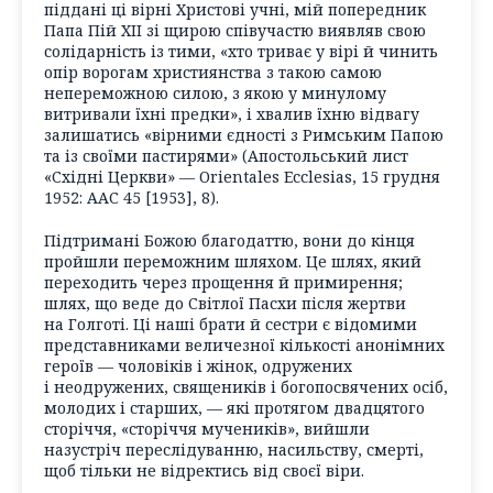
піддані ці вірні Христові учні, мій попередник
Папа Пій XII зі щирою співучастю виявляв свою
солідарність із тими, «хто триває у вірі й чинить
опір ворогам християнства з такою самою
непереможною силою, з якою у минулому
витривали їхні предки», і хвалив їхню відвагу
залишатись «вірними єдності з Римським Папою
та із своїми пастирями» (Апостольський лист
«Східні Церкви» — Оrіеntаlеs Ессlеsіаs, 15 грудня
1952: ААС 45 [1953], 8).
Підтримані Божою благодаттю, вони до кінця
пройшли переможним шляхом. Це шлях, який
переходить через прощення й примирення;
шлях, що веде до Світлої Пасхи після жертви
на Голготі. Ці наші брати й сестри є відомими
представниками величезної кількості анонімних
героїв — чоловіків і жінок, одружених
і неодружених, священиків і богопосвячених осіб,
молодих і старших, — які протягом двадцятого
сторіччя, «сторіччя мучеників», вийшли
назустріч переслідуванню, насильству, смерті,
щоб тільки не відректись від своєї віри.