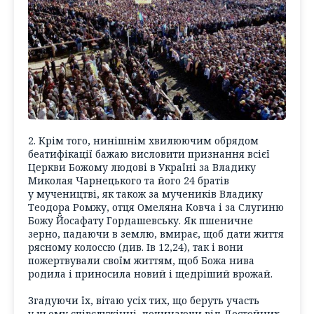
2. Крім того, нинішнім хвилюючим обрядом
беатифікації бажаю висловити признання всієї
Церкви Божому людові в Україні за Владику
Миколая Чарнецького та його 24 братів
у мучеництві, як також за мучеників Владику
Теодора Ромжу, отця Омеляна Ковча і за Слугиню
Божу Йосафату Гордашевську. Як пшеничне
зерно, падаючи в землю, вмирає, щоб дати життя
рясному колоссю (див. Ів 12,24), так і вони
пожертвували своїм життям, щоб Божа нива
родила і приносила новий і щедріший врожай.
Згадуючи їх, вітаю усіх тих, що беруть участь
у цьому співслужінні, починаючи від Достойних