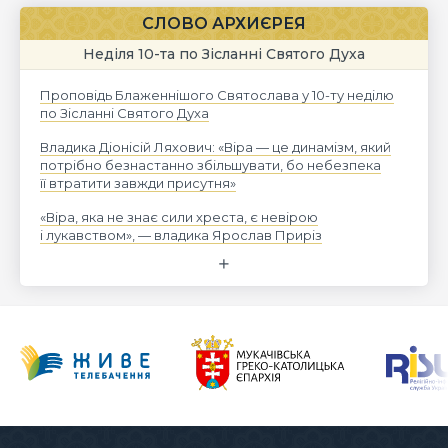
СЛОВО АРХИЄРЕЯ
Неділя 10-та по Зісланні Святого Духа
Проповідь Блаженнішого Святослава у 10-ту неділю
по Зісланні Святого Духа
Владика Діонісій Ляхович: «Віра — це динамізм, який
потрібно безнастанно збільшувати, бо небезпека
її втратити завжди присутня»
«Віра, яка не знає сили хреста, є невірою
і лукавством», — владика Ярослав Приріз