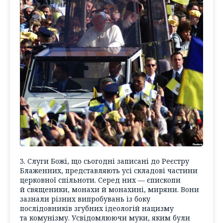
3. Слуги Божі, що сьогодні записані до Реєстру
Блаженних, представляють усі складові частини
церковної спільноти. Серед них — єпископи
й священики, монахи й монахині, миряни. Вони
зазнали різних випробувань із боку
послідовників згубних ідеологій нацизму
та комунізму. Усвідомлюючи муки, яким були