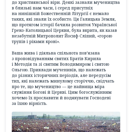
до християнської віри. Деякі зазнали мучеництва
в близькі нам часи, і серед присутніх
на нинішній Божественній Літургії є немало
таких, які знали їх особисто. Ця Галицька Земля,
що протягом історії бачила розвиток Української
Греко-Католицької Церкви, була вкрита, як казав
незабутній Митрополит Йосиф Сліпий, «горою
трупів і ріками крові».
Ваша жива і діяльна спільнота пов’язана
з проповідуванням святих Братів Кирила
і Методія та зі святим Володимиром і святою
Ольгою. Приклади мучеників, що належать
до різних історичних періодів, але передусім
тих, які належать минулому сторіччю, свідчать
про те, що мучеництво — це найвища міра
служіння Богові й Церкві. Цим богослужінням
хочемо їх прославити й подякувати Господеві
за їхню вірність.