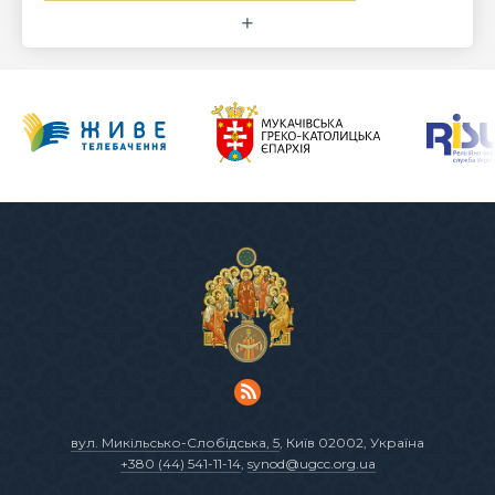
вул. Микільсько-Слобідська, 5
, Київ 02002, Україна
+380 (44) 541-11-14
,
synod@ugcc.org.ua