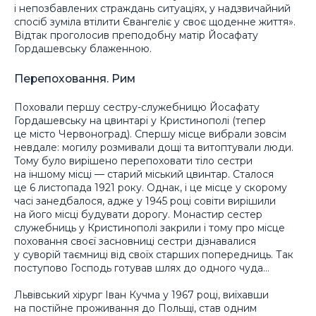
і непозбавлених страждань ситуаціях, у надзвичайний
спосіб зуміла втілити Євангеліє у своє щоденне життя».
Відтак проголосив преподобну матір Йосафату
Гордашевську блаженною.
Перепоховання. Рим
Поховали першу сестру-служебницю Йосафату
Гордашевську на цвинтарі у Кристинополі (тепер
це місто Червоноград). Спершу місце вибрали зовсім
невдале: могилу розмивали дощі та витоптували люди.
Тому було вирішено перепоховати тіло сестри
на іншому місці — старий міський цвинтар. Сталося
це 6 листопада 1921 року. Однак, і це місце у скорому
часі занедбалося, адже у 1945 році совіти вирішили
на його місці будувати дорогу. Монастир сестер
служебниць у Кристинополі закрили і тому про місце
поховання своєї засновниці сестри дізнавалися
у суворій таємниці від своїх старших попередниць. Так
поступово Господь готував шлях до одного чуда…
Львівський хірург Іван Кучма у 1967 році, виїхавши
на постійне проживання до Польщі, став одним