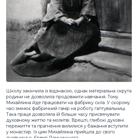
Школу закінчила із відзнакою, однак матеріальна скрута
родини не дозволила продовжити навчання. Тому
Михайлина йде працювати на фабрику скла. У скорому
часі змінює фабричний гамір на роботу гаптувальниці.
Така праця дозволяла їй більше часу присвячувати
духовному життю та молитві. Врешті, глибокі духовні
пережиття та прагнення вилилися у бажання вступити
у монастир. Із цим Михайлина прийшла до свого
духівника о. Єремії Ломницького.