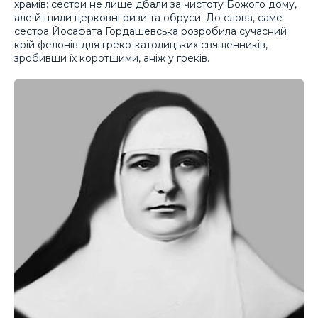
храмів: сестри не лише дбали за чистоту Божого дому,
але й шили церковні ризи та обруси. До слова, саме
сестра Йосафата Гордашевська розробила сучасний
крій фелонів для греко-католицьких священників,
зробивши їх коротшими, аніж у греків.