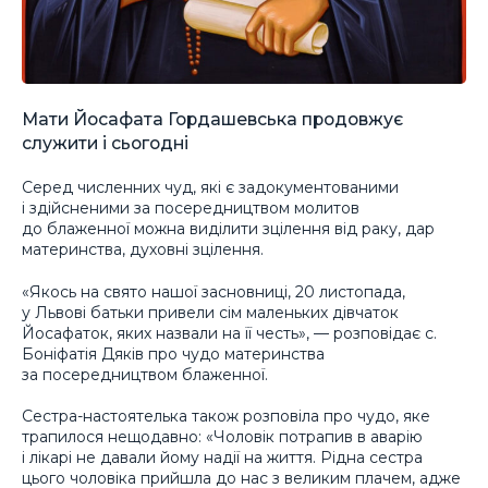
Мати Йосафата Гордашевська продовжує
служити і сьогодні
Серед численних чуд, які є задокументованими
і здійсненими за посередництвом молитов
до блаженної можна виділити зцілення від раку, дар
материнства, духовні зцілення.
«Якось на свято нашої засновниці, 20 листопада,
у Львові батьки привели сім маленьких дівчаток
Йосафаток, яких назвали на її честь», — розповідає с.
Боніфатія Дяків про чудо материнства
за посередництвом блаженної.
Сестра-настоятелька також розповіла про чудо, яке
трапилося нещодавно: «Чоловік потрапив в аварію
і лікарі не давали йому надії на життя. Рідна сестра
цього чоловіка прийшла до нас з великим плачем, адже