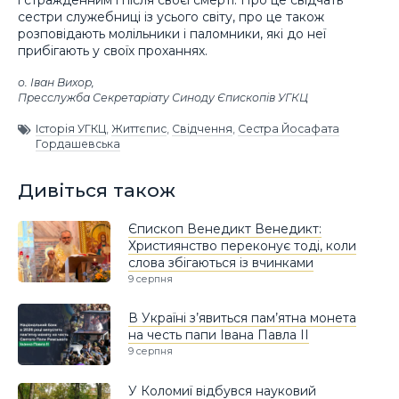
і стражденним і після своєї смерті. Про це свідчать
сестри служебниці із усього світу, про це також
розповідають молільники і паломники, які до неї
прибігають у своїх проханнях.
о. Іван Вихор,
Пресслужба Секретаріату Синоду Єпископів УГКЦ
Історія УГКЦ
,
Життєпис
,
Свідчення
,
Сестра Йосафата
Гордашевська
Дивіться також
Єпископ Венедикт Венедикт:
Християнство переконує тоді, коли
слова збігаються із вчинками
9 серпня
В Україні з’явиться пам’ятна монета
на честь папи Івана Павла II
9 серпня
У Коломиї відбувся науковий