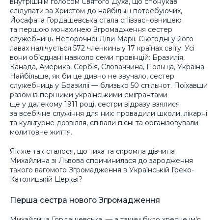
внутрішнім голосом Святого Духа, що спонукав
слідувати за Христом до найбільш потребуючих,
Йосафата Гордашевська стала співзасновницею
та першою монахинею Згромадження сестер
служебниць Непорочної Діви Марії. Сьогодні у його
лавах налічується 572 членкинь у 17 країнах світу. Усі
вони об’єднані навколо семи провінцій: Бразилія,
Канада, Америка, Сербія, Словаччина, Польща, Україна.
Найбільше, як би це дивно не звучало, сестер
служебниць у Бразилії — близько 50 спільнот. Поїхавши
разом із першими українськими емігрантами
ще у далекому 1911 році, сестри відразу взялися
за всебічне служіння для них: провадили школи, лікарні
та культурне дозвілля, співали пісні та організовували
молитовне життя.
Як же так сталося, що тиха та скромна дівчина
Михайлина зі Львова спричинилася до зародження
такого вагомого Згромадження в Українській Греко-
Католицькій Церкві?
Перша сестра нового Згромадження
Михайлина Гордашевська, — а таким було хресне ім’я