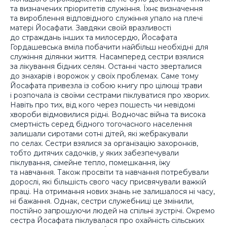
та визначених пріоритетів служіння. Їхнє визначення
та вироблення відповідного служіння упало на плечі
матері Йосафати. Завдяки своїй вразливості
до страждань інших та милосердю, Йосафата
Гордашевська вміла побачити найбільш необхідні для
служіння ділянки життя. Насамперед сестри взялися
за лікування бідних селян. Останні часто зверталися
до знахарів і ворожок у своїх проблемах. Саме тому
Йосафата привезла із собою книгу про цілющі трави
і розпочала із своїми сестрами піклуватися про хворих.
Навіть про тих, від кого через пошесть чи невідомі
хвороби відмовилися рідні. Водночас війна та висока
смертність серед бідного тогочасного населення
залишали сиротами сотні дітей, які жебракували
по селах. Сестри взялися за організацію захоронків,
тобто дитячих садочків, у яких забезпечували
піклування, сімейне тепло, помешкання, їжу
та навчання. Також просвіти та навчання потребували
дорослі, які більшість свого часу присвячували важкій
праці. На отримання нових знань не залишалося ні часу,
ні бажання. Однак, сестри служебниці це змінили,
постійно запрошуючи людей на спільні зустрічі. Окремо
сестра Йосафата піклувалася про охайність сільських