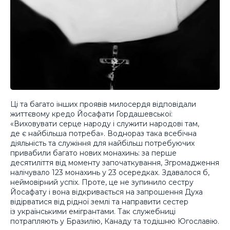
Ці та багато інших проявів милосердя відповідали
життєвому кредо Йосафати Гордашевської:
«Виховувати серце народу і служити народові там,
де є найбільша потреба». Воднораз така всебічна
діяльність та служіння для найбільш потребуючих
привабили багато нових монахинь: за перше
десятиліття від моменту започаткування, Згромадження
налічувало 123 монахинь у 23 осередках. Здавалося б,
неймовірний успіх. Проте, це не зупинило сестру
Йосафату і вона відкривається на запрошення Духа
відірватися від рідної землі та направити сестер
із українськими емігрантами. Так служебниці
потрапляють у Бразилію, Канаду та тодішню Югославію.