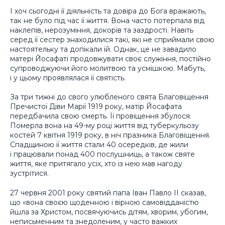
І хоч сьогодні її діяльність та довіра до Бога вражають,
так не було під час її життя. Вона часто потерпала від
наклепів, нерозуміння, докорів та заздрості. Навіть
серед її сестер знаходилися такі, які не сприймали свою
настоятельку та допікали їй. Однак, це не завадило
матері Йосафаті продовжувати своє служіння, постійно
супроводжуючи його молитвою та усмішкою. Мабуть,
і у цьому проявлялася її святість.
За три тижні до свого улюбленого свята Благовіщення
Пречистої Діви Марії 1919 року, матір Йосафата
передбачила свою смерть. Її провіщення збулося.
Померла вона на 49-му році життя від туберкульозу
костей 7 квітня 1919 року, в ніч празника Благовіщення.
Спадщиною її життя стали 40 осередків, де жили
і працювали понад 400 послушниць, а також святе
життя, яке притягало усіх, хто із нею мав нагоду
зустрітися.
27 червня 2001 року святий папа Іван Павло ІІ сказав,
що «вона своєю щоденною і вірною самовідданістю
йшла за Христом, посвячуючись дітям, хворим, убогим,
неписьменним та знедоленим, у часто важких