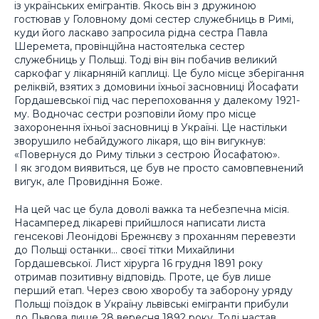
із українських емігрантів. Якось він з дружиною
гостював у Головному домі сестер служебниць в Римі,
куди його ласкаво запросила рідна сестра Павла
Шеремета, провінційна настоятелька сестер
служебниць у Польщі. Тоді він він побачив великий
саркофаг у лікарняній каплиці. Це було місце зберігання
реліквій, взятих з домовини їхньої засновниці Йосафати
Гордашевської під час перепоховання у далекому 1921-
му. Водночас сестри розповіли йому про місце
захоронення їхньої засновниці в Україні. Це настільки
зворушило небайдужого лікаря, що він вигукнув:
«Повернуся до Риму тільки з сестрою Йосафатою».
І як згодом виявиться, це був не просто самовпевнений
вигук, але Провидіння Боже.
На цей час це була доволі важка та небезпечна місія.
Насамперед лікареві прийшлося написати листа
генсекові Леонідові Брежнєву з проханням перевезти
до Польщі останки… своєї тітки Михайлини
Гордашевської. Лист хірурга 16 грудня 1891 року
отримав позитивну відповідь. Проте, це був лише
перший етап. Через свою хворобу та заборону уряду
Польщі поїздок в Україну львівські емігранти прибули
до Львова лише 28 вересня 1892 року. Тоді настав