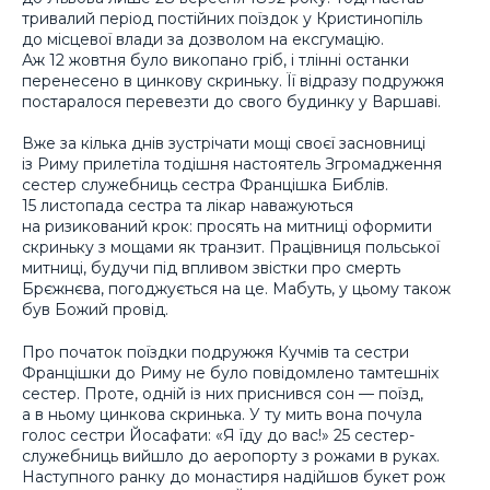
тривалий період постійних поїздок у Кристинопіль
до місцевої влади за дозволом на ексгумацію.
Аж 12 жовтня було викопано гріб, і тлінні останки
перенесено в цинкову скриньку. Її відразу подружжя
постаралося перевезти до свого будинку у Варшаві.
Вже за кілька днів зустрічати мощі своєї засновниці
із Риму прилетіла тодішня настоятель Згромадження
сестер служебниць сестра Францішка Библів.
15 листопада сестра та лікар наважуються
на ризикований крок: просять на митниці оформити
скриньку з мощами як транзит. Працівниця польської
митниці, будучи під впливом звістки про смерть
Брєжнєва, погоджується на це. Мабуть, у цьому також
був Божий провід.
Про початок поїздки подружжя Кучмів та сестри
Францішки до Риму не було повідомлено тамтешніх
сестер. Проте, одній із них приснився сон — поїзд,
а в ньому цинкова скринька. У ту мить вона почула
голос сестри Йосафати: «Я їду до вас!» 25 сестер-
служебниць вийшло до аеропорту з рожами в руках.
Наступного ранку до монастиря надійшов букет рож