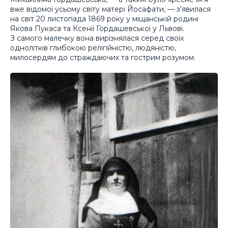
вже відомої усьому світу матері Йосафати, — з’явилася
на світ 20 листопада 1869 року у міщанській родині
Якова Пукаса та Ксенії Гордашевської у Львові.
З самого малечку вона вирізнялася серед своїх
однолітків глибокою релігійністю, людяністю,
милосердям до страждаючих та гострим розумом.