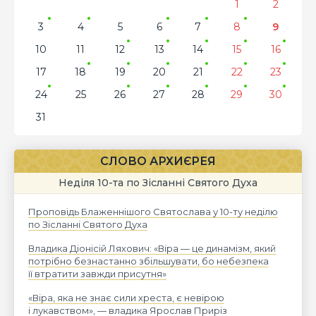
1
2
3
4
5
6
7
8
9
10
11
12
13
14
15
16
17
18
19
20
21
22
23
24
25
26
27
28
29
30
31
СЛОВО АРХИЄРЕЯ
Неділя 10-та по Зісланні Святого Духа
Проповідь Блаженнішого Святослава у 10-ту неділю
по Зісланні Святого Духа
Владика Діонісій Ляхович: «Віра — це динамізм, який
потрібно безнастанно збільшувати, бо небезпека
її втратити завжди присутня»
«Віра, яка не знає сили хреста, є невірою
і лукавством», — владика Ярослав Приріз