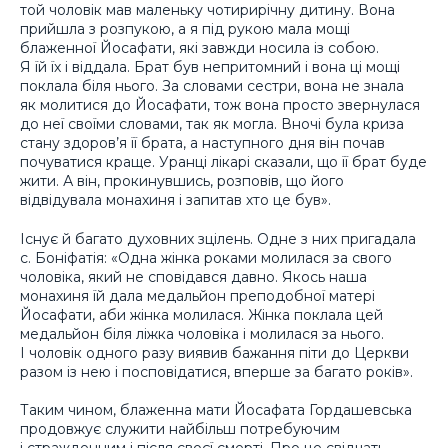
той чоловік мав маленьку чотирирічну дитину. Вона
прийшла з розпукою, а я під рукою мала мощі
блаженної Йосафати, які завжди носила із собою.
Я їй їх і віддала. Брат був непритомний і вона ці мощі
поклала біля нього. За словами сестри, вона не знала
як молитися до Йосафати, тож вона просто звернулася
до неї своїми словами, так як могла. Вночі була криза
стану здоров’я її брата, а наступного дня він почав
почуватися краще. Уранці лікарі сказали, що її брат буде
жити. А він, прокинувшись, розповів, що його
відвідувала монахиня і запитав хто це був».
Існує й багато духовних зцілень. Одне з них пригадала
с. Боніфатія: «Одна жінка роками молилася за свого
чоловіка, який не сповідався давно. Якось наша
монахиня їй дала медальйон преподобної матері
Йосафати, аби жінка молилася. Жінка поклала цей
медальйон біля ліжка чоловіка і молилася за нього.
І чоловік одного разу виявив бажання піти до Церкви
разом із нею і посповідатися, вперше за багато років».
Таким чином, блаженна мати Йосафата Гордашевська
продовжує служити найбільш потребуючим