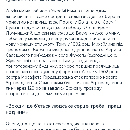
Оскільки на той час в Україні існував лише один
жіночий чин, а саме сестри-василіянки, довго обирати
монастир не прийшлося. Проте, у Бога та в о. Єремії
були інші думки щодо цього вибору. Отець Єремія
Ломницький, що сам належав до Василіянського чину,
побачив у молодій дівчину духовні задатки очолити
нову монашу спільноту. Тому у 1892 році Михайлина під
проводом о. Єремії та місцевого душпастиря о. Кирила
Салецького приїжджає у село Жужель (сьогодні це с.
Жужеляни) на Сокальщині. Там, у заздалегідь
приготованому будинку, семеро перших послушниць
розпочали свою духовну формацію. А вже у 1902 році
сестра Йосафата Гордашевська стає головою нового
Згромадження. Саме таким був початок Згромадження,
яке через 120 років завдяки Божому проводу
розростеться до немислимих розмірів.
«Всюди, де б’ється людське серце, треба і праці
над ним»
Очевидно, що на початках зародження нового
монашого Згромадження ще не було достатньо чітких