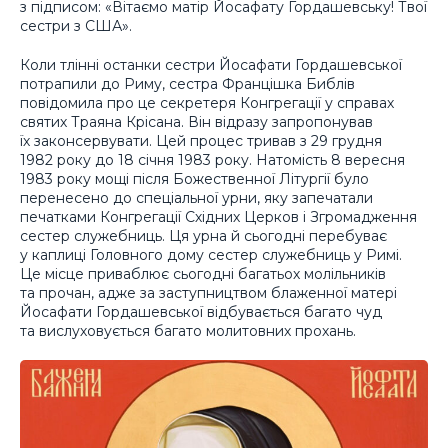
з підписом: «Вітаємо матір Йосафату Гордашевську! Твої
сестри з США».
Коли тлінні останки сестри Йосафати Гордашевської
потрапили до Риму, сестра Францішка Библів
повідомила про це секретеря Конгрегації у справах
святих Траяна Крісана. Він відразу запропонував
їх законсервувати. Цей процес тривав з 29 грудня
1982 року до 18 січня 1983 року. Натомість 8 вересня
1983 року мощі після Божественної Літургії було
перенесено до спеціальної урни, яку запечатали
печатками Конгрегації Східних Церков і Згромадження
сестер служебниць. Ця урна й сьогодні перебуває
у каплиці Головного дому сестер служебниць у Римі.
Це місце приваблює сьогодні багатьох молільників
та прочан, адже за заступництвом блаженної матері
Йосафати Гордашевської відбувається багато чуд
та вислуховується багато молитовних прохань.