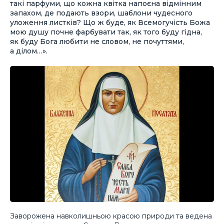
такі парфуми, що кожна квітка напоєна відмінним
запахом, де подають взори, шаблони чудесного
уложення листків? Що ж буде, як Всемогучість Божа
мою душу почне фарбувати так, як того буду гідна,
як буду Бога любити не словом, не почуттями,
а ділом…».
Заворожена навколишньою красою природи та ведена