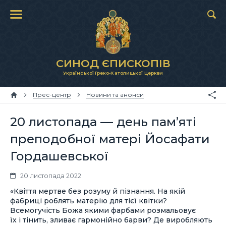
СИНОД ЄПИСКОПІВ
Української Греко-Католицької Церкви
Прес-центр
Новини та анонси
20 листопада — день пам’яті
преподобної матері Йосафати
Гордашевської
20 листопада 2022
«Квіття мертве без розуму й пізнання. На якій
фабриці роблять матерію для тієї квітки?
Всемогучість Божа якими фарбами розмальовує
їх і тінить, зливає гармонійно барви? Де виробляють