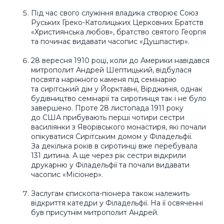
Під час свого служіння владика створює Союз
Руських Греко-Католицьких Церковних Братств
«Християнська любов», братство святого Георгія
та починає видавати часопис «Душпастир».
28 вересня 1910 році, коли до Америки навідався
митрополит Андрей Шептицький, відбулася
посвята наріжного каменя під семінарію
та сирітський дім у Йорктавні, Вірджинія, однак
будівництво семінарії та сиротинця так і не було
завершено. Проте 28 листопада 1911 року
до США прибувають перші чотири сестри
василіянки з Яворівського монастиря, які почали
опікуватися Сирітським домом у Філадельфії.
За декілька років в сиротинці вже перебувала
131 дитина. А ще через рік сестри відкрили
друкарню у Філадельфії та почали видавати
часопис «Місіонер».
Заслугам єпископа-піонера також належить
відкриття катедри у Філадельфії. На її освяченні
був присутнім митрополит Андрей.