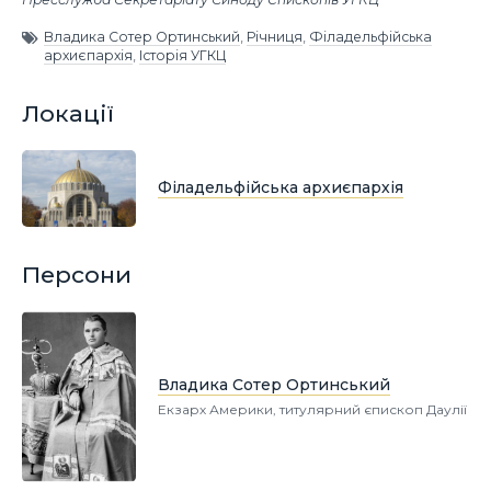
Владика Сотер Ортинський
,
Річниця
,
Філадельфійська
архиєпархія
,
Історія УГКЦ
Локації
Філадельфійська архиєпархія
Персони
Владика Сотер Ортинський
Екзарх Америки, титулярний єпископ Даулії