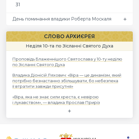
31
День поминання владики Роберта Москаля
СЛОВО АРХИЄРЕЯ
Неділя 10-та по Зісланні Святого Духа
Проповідь Блаженнішого Святослава у 10-ту неділю
по Зісланні Святого Духа
Владика Діонісій Ляхович: «Віра — це динамізм, який
потрібно безнастанно збільшувати, бо небезпека
її втратити завжди присутня»
«Віра, яка не знає сили хреста, є невірою
і лукавством», — владика Ярослав Приріз