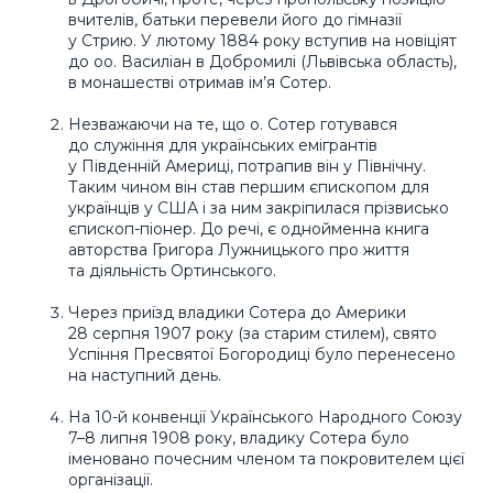
вчителів, батьки перевели його до гімназії
у Стрию. У лютому 1884 року вступив на новіціят
до оо. Василіан в Добромилі (Львівська область),
в монашестві отримав ім’я Сотер.
Незважаючи на те, що о. Сотер готувався
до служіння для українських емігрантів
у Південній Америці, потрапив він у Північну.
Таким чином він став першим єпископом для
українців у США і за ним закріпилася прізвисько
єпископ-піонер. До речі, є однойменна книга
авторства Григора Лужницького про життя
та діяльність Ортинського.
Через приїзд владики Сотера до Америки
28 серпня 1907 року (за старим стилем), свято
Успіння Пресвятої Богородиці було перенесено
на наступний день.
На 10-й конвенції Українського Народного Союзу
7–8 липня 1908 року, владику Сотера було
іменовано почесним членом та покровителем цієї
організації.