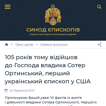
СИНОД ЄПИСКОПІВ
Української Греко-Католицької Церкви
Прес-центр
Новини та анонси
105 років тому відійшов
до Господа владика Сотер
Ортинський, перший
український єпископ у США
24 березня 2021
Пропонуємо Вашій увазі 10 фактів із життя
і діяльності владики Сотера Ортинського, першого