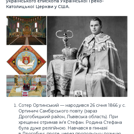
українського єпископа Української Греко-
Католицької Церкви у США.
Сотер Ортинський — народився 26 січня 1866 у с.
Ортиничі Самбірського повіту (зараз
Дрогобицький район, Львівська область). При
хрещенні отримав ім’я Стефан. Родина Стефана
була дуже релігійною. Навчався в гімназії
в Дрогобичі, проте, через пропольську позицію