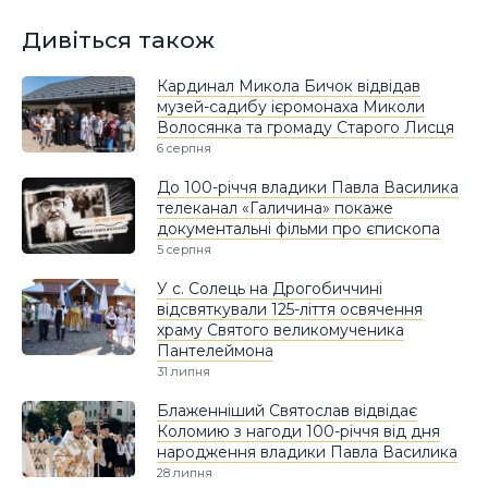
Дивіться також
Кардинал Микола Бичок відвідав
музей-садибу ієромонаха Миколи
Волосянка та громаду Старого Лисця
6 серпня
До 100-річчя владики Павла Василика
телеканал «Галичина» покаже
документальні фільми про єпископа
5 серпня
У с. Солець на Дрогобиччині
відсвяткували 125-ліття освячення
храму Святого великомученика
Пантелеймона
31 липня
Блаженніший Святослав відвідає
Коломию з нагоди 100-річчя від дня
народження владики Павла Василика
28 липня