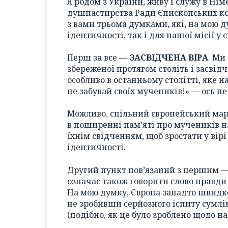
Я родом з України, живу і служу в Ні
душпастирства Ради Єпископських кон
з вами трьома думками, які, на мою 
ідентичності, так і для нашої місії у с
Перш за все —
ЗАСВІДЧЕНА ВІРА
. Ми
збереженої протягом століть і засв
особливо в останньому столітті, яке 
не забувай своїх мучеників!» — ось пе
Можливо, спільний європейський мар
в поширенні пам’яті про мучеників 
їхнім свідченням, щоб зростати у вірі
ідентичності.
Другий пункт пов’язаний з першим 
означає також говорити слово правди
На мою думку, Європа занадто швидк
не зробивши серйозного іспиту сумл
(подібно, як це було зроблено щодо на