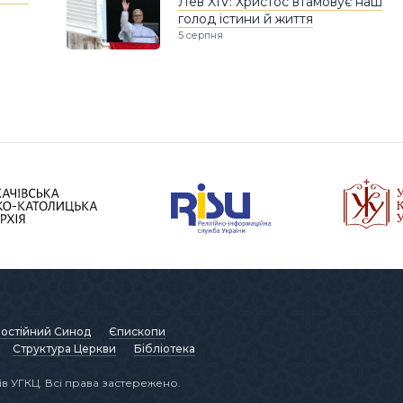
Лев XIV: Христос втамовує наш
голод істини й життя
5 серпня
остійний Синод
Єпископи
Структура Церкви
Бібліотека
в УГКЦ. Всі права застережено.