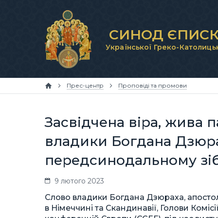
СИНОД ЄПИСК
Української Греко-Католиць
Прес-центр
Проповіді та промови
Засвідчена віра, жива п
владики Богдана Дзюр
передсинодальному зі
9 лютого 2023
Слово владики Богдана Дзюраха, апостол
в Німеччині та Скандинавії, Голови Комі