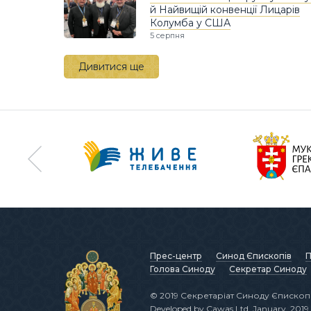
й Найвищій конвенції Лицарів
Колумба у США
5 серпня
Дивитися ще
Прес-центр
Синод Єпископів
П
Голова Синоду
Секретар Синоду
© 2019 Секретаріат Синоду Єпископі
Developed by
Cawas Ltd
. January, 2019.