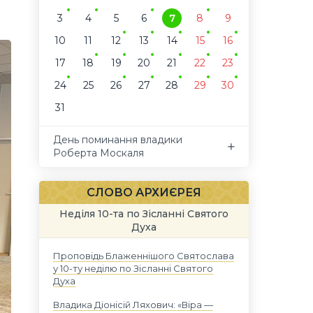
3
4
5
6
7
8
9
10
11
12
13
14
15
16
17
18
19
20
21
22
23
24
25
26
27
28
29
30
31
День поминання владики
Роберта Москаля
СЛОВО АРХИЄРЕЯ
Неділя 10-та по Зісланні Святого
Духа
Проповідь Блаженнішого Святослава
у 10-ту неділю по Зісланні Святого
Духа
Владика Діонісій Ляхович: «Віра —