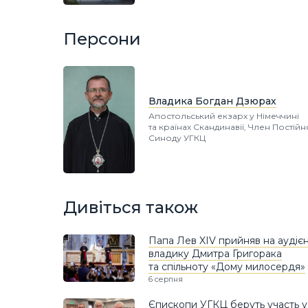
Персони
Владика Богдан Дзюрах
Апостольський екзарх у Німеччині
та країнах Скандинавії, Член Постій
Синоду УГКЦ
Дивіться також
Папа Лев XIV прийняв на аудієн
владику Дмитра Григорака
та спільноту «Дому милосердя»
6 серпня
Єпископи УГКЦ беруть участь у