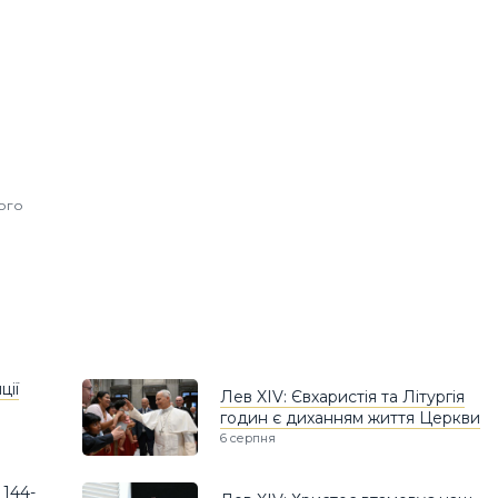
ного
ції
Лев XIV: Євхаристія та Літургія
годин є диханням життя Церкви
6 серпня
 144-