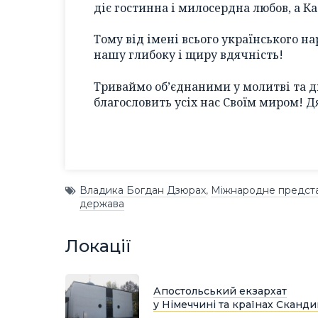
діє гостинна і милосердна любов, а К
Тому від імені всього українського на
нашу глибоку і щиру вдячність!
Триваймо об’єднаними у молитві та д
благословить усіх нас Своїм миром! Д
Владика Богдан Дзюрах
,
Міжнародне предст
держава
Локації
Апостольський екзархат
у Німеччині та країнах Сканди