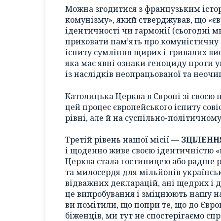
Можна згодитися з французьким істо
комунізму», який стверджував, що «єв
ідентичності чи гармонії (сьогодні м
приховати пам’ять про комуністичну т
іспиту сумління щирих і тривалих вис
яка має явні ознаки геноциду проти у
із наслідків неопрацьованої та неочи
Католицька Церква в Європі зі своєю
цей процес європейського іспиту сові
рівні, але й на суспільно-політичному
Третій рівень нашої місії —
ЗЦІЛЕНН
і щоденно живе своєю ідентичністю «п
Церква стала гостиницею або радше 
та милосердя для мільйонів українськи
відважних декларацій, ані щедрих і 
це випробування і зміцнюють нашу на
ви помітили, що попри те, що до Євр
біженців, ми тут не спостерігаємо сп