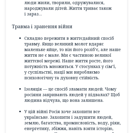
люди жили, творили, одружувалися,
народжували дітей. Життя триває також
і зараз…
Травма і зранення війни
Складно пережити в життєдайний спосіб
травму. Якщо великий молот вдаряє
маленьке яйце, то він його розіб’є, але наше
життя не є мале. Ми є частиною великої
життєвої мережі. Наше життя росте, його
потужність множиться. У стосунках у сім’ї,
у суспільстві, нації ми виробляємо
психологічну та духовну стійкість.
Ізоляція — це спосіб зламати людей. Чому
росіяни закривають людей у підвалах? Щоб
людина відчула, що вона залишена.
У цій війні Росія хоче захопити все
українське. Захопити і задушити людей,
землю, багатства, промисловість, воду, ріки,
енергетику, збіжжя, навіть взяти історію,