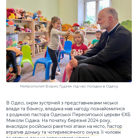
Митрополит Борис Ґудзяк під час поїздки в Одесу
В Одесі, окрім зустрічей з представниками міської
влади та бізнесу, владика мав нагоду познайомитися
з родиною пастора Одеської Пересипської церкви ЄХБ
Миколи Сідака. На початку березня 2024 року,
внаслідок російської ракетної атаки на місто,
пастор
втратив доньку та чотиримісячного онука
. Її чоловік
та старша донька залишилися цілими.