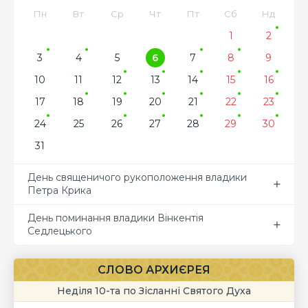
Пн
Вт
Ср
Чт
Пт
Сб
Нд
1
2
3
4
5
6
7
8
9
10
11
12
13
14
15
16
17
18
19
20
21
22
23
24
25
26
27
28
29
30
31
День священичого рукоположення владики
Петра Крика
День поминання владики Вінкентія
Седлецького
СЛОВО АРХИЄРЕЯ
Неділя 10-та по Зісланні Святого Духа