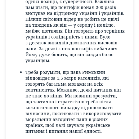
однієї позиції, є суперечності. Важливо
пам’ятати, що понтифік понад 300 разів
виступав на підтримку України і українців.
Ніякий світовий лідер не робить це двічі
на тиждень як він — у середу і неділю,
майже щотижня. Він говорить про терпіння
українців і солідарність з ними. Було
з десяток випадків двозначних висловів
папи. За деякі з них понтифік вибачився.
Йому дуже болить, що він завдав болю
українцям.
Треба розуміти, що папа Римський
відповідає за 1,3 млрд католиків, які
говорять багатьма мовами на всіх
континентах. Можливо, деякі питання він
не знає до кінця. Ми повинні зрозуміти,
що тактично і стратегічно треба після
кожного такого випадку відновлювати
відносини, пояснювати і використовувати
моральний авторитет папи в різних
країнах, щоб далі звучало українське
питання і питання нашої єдності.