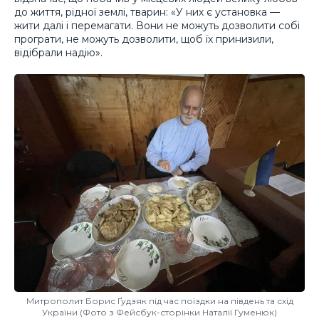
до життя, рідної землі, тварин: «У них є установка —
жити далі і перемагати. Вони не можуть дозволити собі
програти, не можуть дозволити, щоб їх принизили,
відібрали надію».
Митрополит Борис Ґудзяк під час поїздки на південь та схід
України (Фото з Фейсбук-сторінки Наталії Гуменюк)