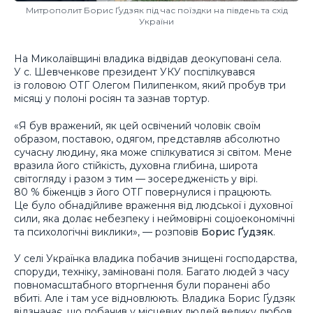
Митрополит Борис Ґудзяк під час поїздки на південь та схід
України
На Миколаївщині владика відвідав деокуповані села.
У с. Шевченкове президент УКУ поспілкувався
із головою ОТГ Олегом Пилипенком, який пробув три
місяці у полоні росіян та зазнав тортур.
«Я був вражений, як цей освічений чоловік своїм
образом, поставою, одягом, представляв абсолютно
сучасну людину, яка може спілкуватися зі світом. Мене
вразила його стійкість, духовна глибина, широта
світогляду і разом з тим — зосередженість у вірі.
80 % біженців з його ОТГ повернулися і працюють.
Це було обнадійливе враження від людської і духовної
сили, яка долає небезпеку і неймовірні соціоекономічні
та психологічні виклики», — розповів
Борис Ґудзяк
.
У селі Українка владика побачив знищені господарства,
споруди, техніку, заміновані поля. Багато людей з часу
повномасштабного вторгнення були поранені або
вбиті. Але і там усе відновлюють. Владика Борис Ґудзяк
відзначає, що побачив у місцевих людей велику любов