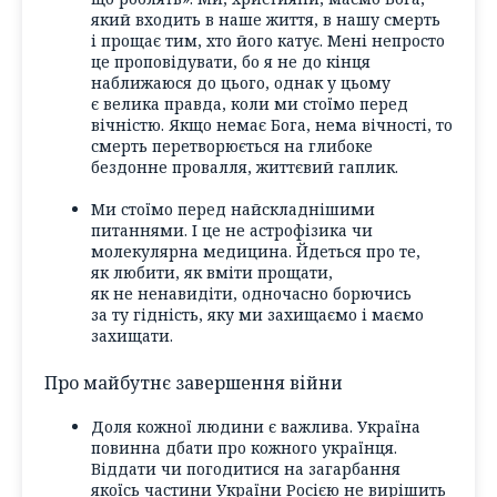
який входить в наше життя, в нашу смерть
і прощає тим, хто його катує. Мені непросто
це проповідувати, бо я не до кінця
наближаюся до цього, однак у цьому
є велика правда, коли ми стоїмо перед
вічністю. Якщо немає Бога, нема вічності, то
смерть перетворюється на глибоке
бездонне провалля, життєвий гаплик.
Ми стоїмо перед найскладнішими
питаннями. І це не астрофізика чи
молекулярна медицина. Йдеться про те,
як любити, як вміти прощати,
як не ненавидіти, одночасно борючись
за ту гідність, яку ми захищаємо і маємо
захищати.
Про майбутнє завершення війни
Доля кожної людини є важлива. Україна
повинна дбати про кожного українця.
Віддати чи погодитися на загарбання
якоїсь частини України Росією не вирішить