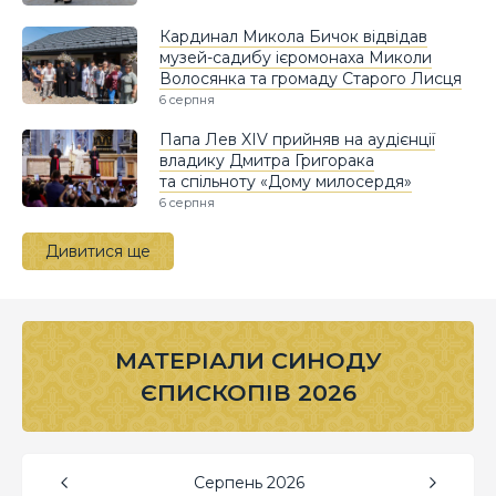
Кардинал Микола Бичок відвідав
музей-садибу ієромонаха Миколи
Волосянка та громаду Старого Лисця
6 серпня
Папа Лев XIV прийняв на аудієнції
владику Дмитра Григорака
та спільноту «Дому милосердя»
6 серпня
Дивитися ще
МАТЕРІАЛИ СИНОДУ
ЄПИСКОПІВ 2026
Серпень
2026