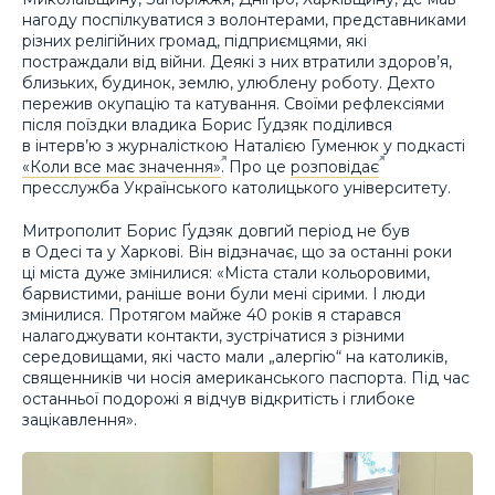
нагоду поспілкуватися з волонтерами, представниками
різних релігійних громад, підприємцями, які
постраждали від війни. Деякі з них втратили здоров’я,
близьких, будинок, землю, улюблену роботу. Дехто
пережив окупацію та катування. Своїми рефлексіями
після поїздки владика Борис Ґудзяк поділився
в інтерв’ю з журналісткою Наталією Гуменюк у подкасті
«Коли все має значення»
. Про це
розповідає
пресслужба Українського католицького університету.
Митрополит Борис Ґудзяк довгий період не був
в Одесі та у Харкові. Він відзначає, що за останні роки
ці міста дуже змінилися: «Міста стали кольоровими,
барвистими, раніше вони були мені сірими. І люди
змінилися. Протягом майже 40 років я старався
налагоджувати контакти, зустрічатися з різними
середовищами, які часто мали „алергію“ на католиків,
священників чи носія американського паспорта. Під час
останньої подорожі я відчув відкритість і глибоке
зацікавлення».