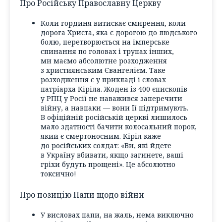
Про Російську Православну Церкву
Коли гординя витискає смирення, коли
дорога Христа, яка є дорогою до людського
болю, перетворюється на імперське
спинання по головах і трупах інших,
ми маємо абсолютне розходження
з християнським Євангелієм. Таке
розходження є у прикладі і словах
патріарха Кіріла. Жоден із 400 єпископів
у РПЦ у Росії не наважився заперечити
війну, а навпаки — вони її підтримують.
В офіційній російській церкві лишилось
мало здатності бачити колосальний порок,
який є смертоносним. Кіріл каже
до російських солдат: «Ви, які йдете
в Україну вбивати, якщо загинете, ваші
гріхи будуть прощені». Це абсолютно
токсично!
Про позицію Папи щодо війни
У висловах папи, на жаль, нема виключно