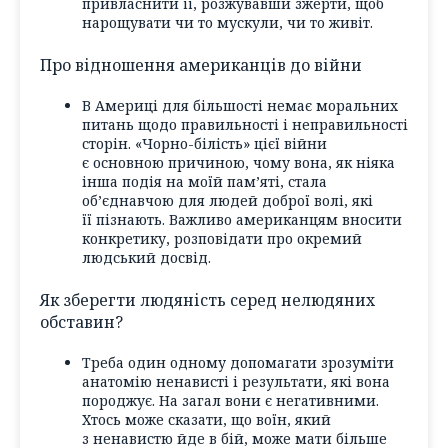
привласнити її, розжувавши зжерти, щоб
нарощувати чи то мускули, чи то живіт.
Про відношення американців до війни
В Америці для більшості немає моральних
питань щодо правильності і неправильності
сторін. «Чорно-білість» цієї війни
є основною причиною, чому вона, як ніяка
інша подія на моїй пам’яті, стала
об’єднавчою для людей доброї волі, які
її пізнають. Важливо американцям вносити
конкретику, розповідати про окремий
людський досвід.
Як зберегти людяність серед нелюдяних
обставин?
Треба один одному допомагати зрозуміти
анатомію ненависті і результати, які вона
породжує. На загал вони є негативними.
Хтось може сказати, що воїн, який
з ненавистю йде в бій, може мати більше