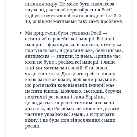
питання миру. Це може бути тимчасова
пауза, під час якої переозброєння Росії
відбуватиметься набагато швидше. І за 3, 5,
10, років ми матимемо таку саму проблему.
Ми приречені бути сусідами Росії —
останньої європейської імперії. Всі інші
імперії — французька, іспанська, німецька,
португальська, нідерландська, бельгійська,
англійська — зникли, їх нема. Прийде час,
коли не буде і російської імперії. І лише
тоді ми матимемо спокій. Я не знаю,
як це станеться. Для цього треба спільну
волю багатьох країн, щоб вони розуміли,
що російській колоніальній імперії має
настати кінець. Можливо, сьогодні, беручи
політичні розклади і сили України,
це видається нереалістичним, але мені
здається, що Росія має не лише не дістати
частину української землі, а й програти
війну, і це буде для відродження самих
росіян.