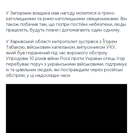
У Запоріжжі владика мав нагоду молитися із греко-
католицькими та римо-католицькими священниками. Він
також побачив там, що попри постійні небезпеки, люди
працюють, будуть плани і допомагають один одному.
У Харківській області митрополит зустрівся з
Ігорем
Табакою
, військовим капеланом, випускником УКУ,
який був поранений під час ворожого обстрілу.
Упродовж 10 років війни Росії проти України отець Ігор
перебуває поруч з українськими військовими, підтримує
їх та цивільних людей, які постраждали через російські
обстріли, у ці надскладні часи.