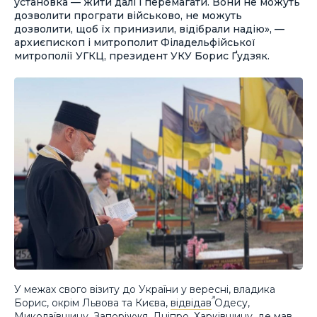
установка — жити далі і перемагати. Вони не можуть
дозволити програти військово, не можуть
дозволити, щоб їх принизили, відібрали надію», —
архиєпископ і митрополит Філадельфійської
митрополії УГКЦ, президент УКУ Борис Ґудзяк.
У межах свого візиту до України у вересні, владика
Борис, окрім Львова та Києва,
відвідав
Одесу,
Миколаївщину, Запоріжжя, Дніпро, Харківщину, де мав