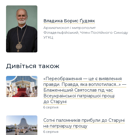
Владика Борис Ґудзяк
Архиєпископ і митрополит
Філадельфійський, Член Постійного Синоду
УГКЦ
Дивіться також
«Переображення — це є виявлення
правди. Правда, яка воплотилася…» —
Блаженніший Святослав під час
Всеукраїнської патріаршої прощі
до Старуні
6 серпня
Сотні паломників прибули до Старуні
на патріаршу прощу
6 серпня