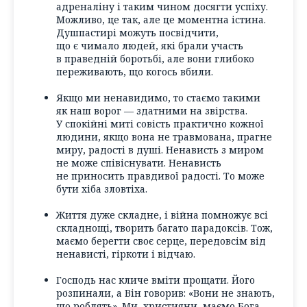
адреналіну і таким чином досягти успіху.
Можливо, це так, але це моментна істина.
Душпастирі можуть посвідчити,
що є чимало людей, які брали участь
в праведній боротьбі, але вони глибоко
переживають, що когось вбили.
Якщо ми ненавидимо, то стаємо такими
як наш ворог — здатними на звірства.
У спокійні миті совість практично кожної
людини, якщо вона не травмована, прагне
миру, радості в душі. Ненависть з миром
не може співіснувати. Ненависть
не приносить правдивої радості. То може
бути хіба зловтіха.
Життя дуже складне, і війна помножує всі
складнощі, творить багато парадоксів. Тож,
маємо берегти своє серце, передовсім від
ненависті, гіркоти і відчаю.
Господь нас кличе вміти прощати. Його
розпинали, а Він говорив: «Вони не знають,
що роблять». Ми, християни, маємо Бога,