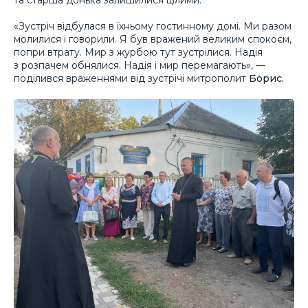
«Зустріч відбулася в їхньому гостинному домі. Ми разом
молилися і говорили. Я був вражений великим спокоєм,
попри втрату. Мир з журбою тут зустрілися. Надія
з розпачем обнялися. Надія і мир перемагають», —
поділився враженнями від зустрічі митрополит
Борис.