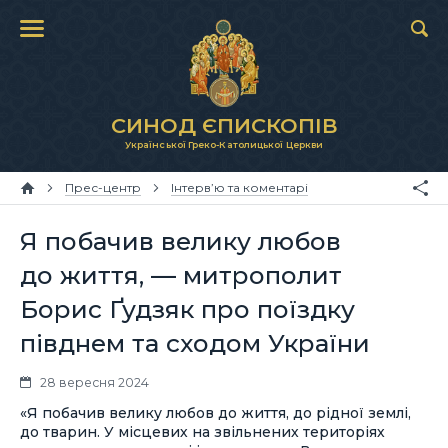
СИНОД ЄПИСКОПІВ
Української Греко-Католицької Церкви
Прес-центр
Інтерв’ю та коментарі
Я побачив велику любов
до життя, — митрополит
Борис Ґудзяк про поїздку
півднем та сходом України
28 вересня 2024
«Я побачив велику любов до життя, до рідної землі,
до тварин. У місцевих на звільнених територіях