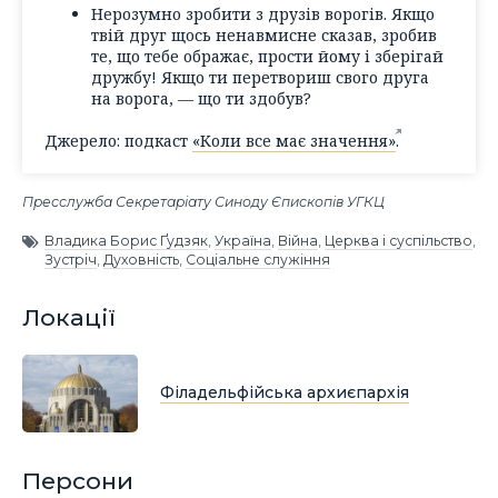
Нерозумно зробити з друзів ворогів. Якщо
твій друг щось ненавмисне сказав, зробив
те, що тебе ображає, прости йому і зберігай
дружбу! Якщо ти перетвориш свого друга
на ворога, — що ти здобув?
Джерело: подкаст
«Коли все має значення»
.
Пресслужба Секретаріату Синоду Єпископів УГКЦ
Владика Борис Ґудзяк
,
Україна
,
Війна
,
Церква і суспільство
,
Зустріч
,
Духовність
,
Соціальне служіння
Локації
Філадельфійська архиєпархія
Персони