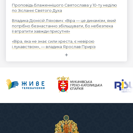
Проповідь Блаженнішого Святослава у 10-ту неділю
по Зісланні Святого Духа
Владика Діонісій Ляхович: «Віра — це динамізм, який
потрібно безнастанно збільшувати, бо небезпека
її втратити завжди присутня»
«Віра, яка не знає сили хреста, є невірою
і лукавством», — владика Ярослав Приріз