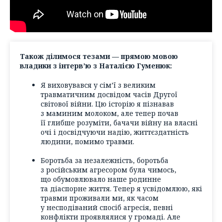
Також ділимося тезами — прямою мовою
владики з інтерв’ю з Наталією Гуменюк:
Я виховувався у сім’ї з великим
травматичним досвідом часів Другої
світової війни. Цю історію я пізнавав
з маминим молоком, але тепер почав
її глибше розуміти, бачачи війну на власні
очі і досвідчуючи надію, життєздатність
людини, помимо травми.
Боротьба за незалежність, боротьба
з російським агресором була чимось,
що обумовлювало наше родинне
та діаспорне життя. Тепер я усвідомлюю, які
травми проживали ми, як часом
у несподіваний спосіб агресія, певні
конфлікти проявлялися у громаді. Але