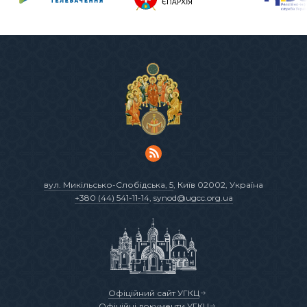
вул. Микільсько-Слобідська, 5
, Київ 02002, Україна
+380 (44) 541-11-14
,
synod@ugcc.org.ua
Офіційний сайт УГКЦ
Офіційні документи УГКЦ