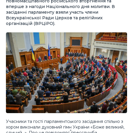
повномасштабного російського вторгнення та
вперше з нагоди Національного дня молитви. В
засіданні парламенту взяли участь члени
Всеукраїнської Ради Церков та релігійних
організацій (ВРЦіРО).
Учасники та гості парламентського засідання спільно з
хором виконали духовний гімн України «Боже великий,
єдиний…». Про це
повідомляє
пресслужба