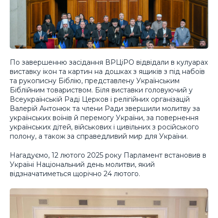
По завершенню засідання ВРЦіРО відвідали в кулуарах
виставку ікон та картин на дошках з ящиків з під набоїв
та рукописну Біблію, представлену Українським
Біблійним товариством. Біля виставки головуючий у
Всеукраїнській Раді Церков і релігійних організацій
Валерій Антонюк та члени Ради звершили молитву за
українських воїнів й перемогу України, за повернення
українських дітей, військових і цивільних з російського
полону, а також за справедливий мир для України.
Нагадуємо, 12 лютого 2025 року Парламент встановив в
Україні Національний день молитви, який
відзначатиметься щорічно 24 лютого.