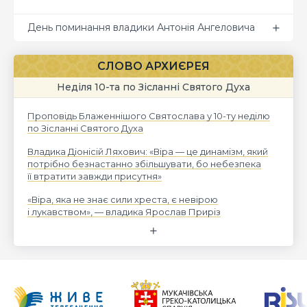
День поминання владики Антонія Ангеловича
СЛОВО АРХИЄРЕЯ
Неділя 10-та по Зісланні Святого Духа
Проповідь Блаженнішого Святослава у 10-ту неділю
по Зісланні Святого Духа
Владика Діонісій Ляхович: «Віра — це динамізм, який
потрібно безнастанно збільшувати, бо небезпека
її втратити завжди присутня»
«Віра, яка не знає сили хреста, є невірою
і лукавством», — владика Ярослав Приріз