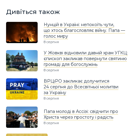
Дивіться також
Нунцій в Україні: непокоїть чути,
що хтось благословляє війну. Папа —
голос миру
8 серпня
У Жовкві відновили давній храм УГКЦ:
єпископ закликав повернути святиню
громаді для богослужінь
8 серпня
ВРЦіРО закликає долучитися
24 серпня до Всесвітньої молитви
за Україну
8 серпня
Папа молоді в Ассізі: свідчити про
Христа через простоту і радість
8 серпня