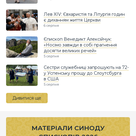
Лев XIV: Євхаристія та Літургія годин
є диханням життя Церкви
6 серпня
Єпископ Венедикт Алексійчук:
«Носімо завжди в собі прагнення
досягти великих речей»
5 серпня
Сестри служебниці запрошують на 72-
у Успенську прощу до Слоутсбурга
в США
5 серпня
Дивитися ще
МАТЕРІАЛИ СИНОДУ