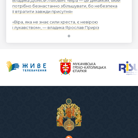
Владика Діонісій Ляхович: «Віра — це динамізм, який
потрібно безнастанно збільшувати, бо небезпека
її втратити завжди присутня»
«Віра, яка не знає сили хреста, є невірою
і лукавством», — владика Ярослав Приріз