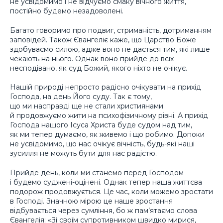
не усвідомимо і не відчуємо смаку вічного життя,
постійно будемо незадоволені.
Багато говоримо про подвиг, стриманість, дотриманням
заповідей. Також Євангеліє каже, що Царство Боже
здобуваємо силою, адже воно не дається тим, які лише
чекають на нього. Однак воно прийде до всіх
несподівано, як суд Божий, якого ніхто не очікує.
Нашій природі непросто радісно очікувати на прихід
Господа, на день Його суду. Так є тому,
що ми насправді ще не стали християнами
й продовжуємо жити на психофізичному рівні. А прихід
Господа нашого Ісуса Христа буде судом над тим,
як ми тепер думаємо, як живемо і що робимо. Допоки
не усвідомимо, що нас очікує вічність, будь-які наші
зусилля не можуть бути для нас радістю.
Прийде день, коли ми станемо перед Господом
і будемо суджені-оцінені. Однак тепер наша життєва
подорож продовжується. Це час, коли можемо зростати
в Господі. Значною мірою це наше зростання
відбувається через сумління, бо ж пам’ятаємо слова
Євангелія: «Зі своїм супротивником швидко мирися,