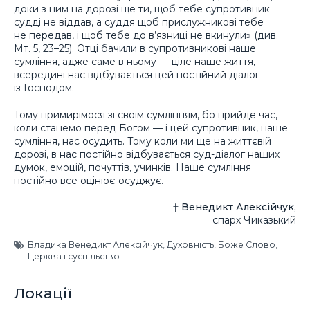
доки з ним на дорозі ще ти, щоб тебе супротивник
судді не віддав, а суддя щоб прислужникові тебе
не передав, і щоб тебе до в’язниці не вкинули» (див.
Мт. 5, 23–25). Отці бачили в супротивникові наше
сумління, адже саме в ньому — ціле наше життя,
всередині нас відбувається цей постійний діалог
із Господом.
Тому примирімося зі своїм сумлінням, бо прийде час,
коли станемо перед Богом — і цей супротивник, наше
сумління, нас осудить. Тому коли ми ще на життєвій
дорозі, в нас постійно відбувається суд-діалог наших
думок, емоцій, почуттів, учинків. Наше сумління
постійно все оцінює-осуджує.
† Венедикт Алексійчук,
єпарх Чиказький
Владика Венедикт Алексійчук
,
Духовність
,
Боже Слово
,
Церква і суспільство
Локації