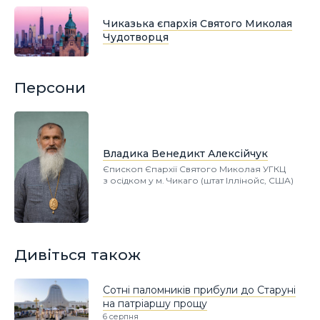
Чиказька єпархія Святого Миколая
Чудотворця
Персони
Владика Венедикт Алексійчук
Єпископ Єпархії Святого Миколая УГКЦ
з осідком у м. Чикаго (штат Іллінойс, США)
Дивіться також
Сотні паломників прибули до Старуні
на патріаршу прощу
6 серпня