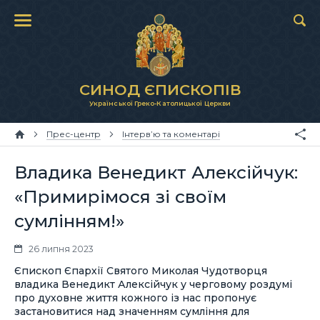
СИНОД ЄПИСКОПІВ
Української Греко-Католицької Церкви
Прес-центр
Інтерв’ю та коментарі
Владика Венедикт Алексійчук:
«Примирімося зі своїм
сумлінням!»
26 липня 2023
Єпископ Єпархії Святого Миколая Чудотворця
владика Венедикт Алексійчук у черговому роздумі
про духовне життя кожного із нас пропонує
застановитися над значенням сумління для