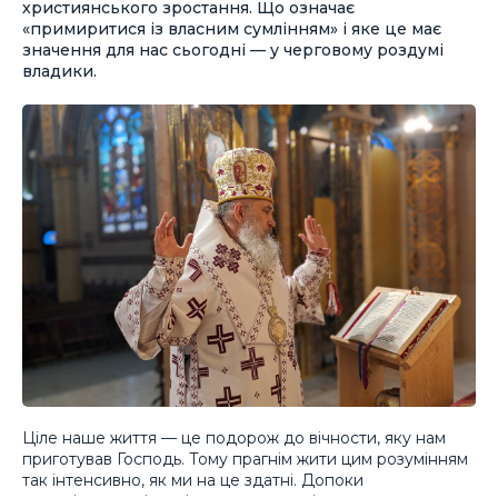
християнського зростання. Що означає
«примиритися із власним сумлінням» і яке це має
значення для нас сьогодні — у черговому роздумі
владики.
Ціле наше життя — це подорож до вічности, яку нам
приготував Господь. Тому прагнім жити цим розумінням
так інтенсивно, як ми на це здатні. Допоки