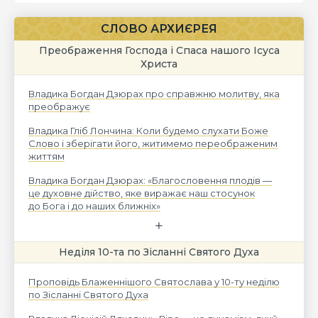
СЛОВО АРХИЄРЕЯ
Преображення Господа і Спаса нашого Ісуса
Христа
Владика Богдан Дзюрах про справжню молитву, яка
преображує
Владика Гліб Лончина: Коли будемо слухати Боже
Слово і зберігати його, житимемо переображеним
життям
Владика Богдан Дзюрах: «Благословення плодів —
це духовне дійство, яке виражає наш стосунок
до Бога і до наших ближніх»
Неділя 10-та по Зісланні Святого Духа
Проповідь Блаженнішого Святослава у 10-ту неділю
по Зісланні Святого Духа