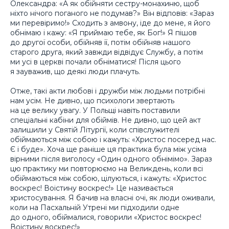
Олександра: «А як обійняти сестру-монахиню, щоб
ніхто нічого поганого не подумав?» Він відповів: «Зараз
ми перевіримо!» Сходить з амвону, іде до мене, я його
обнімаю і кажу: «Я приймаю тебе, як Бог!» Я пішов
до другої особи, обійняв її, потім обійняв нашого
старого друга, який завжди відвідує Службу, а потім
ми усі в церкві почали обніматися! Після цього
я зауважив, що деякі люди плачуть.
Отже, такі акти любові і дружби між людьми потрібні
нам усім. Не дивно, що психологи звертають
на це велику увагу. У Польщі навіть поставили
спеціальні кабіни для обіймів. Не дивно, що цей акт
залишили у Святій Літургії, коли співслужителі
обіймаються між собою і кажуть: «Христос посеред нас.
Є і буде». Хоча ще раніше ця практика була між усіма
вірними після виголосу «Один одного обнімімо». Зараз
цю практику ми повторюємо на Великдень, коли всі
обіймаються між собою, цілуються, і кажуть: «Христос
воскрес! Воістину воскрес!» Це називається
христосування. Я бачив на власні очі, як люди оживали,
коли на Пасхальній Утрені ми підходили одне
до одного, обіймалися, говорили «Христос воскрес!
Воістину воскрес!»