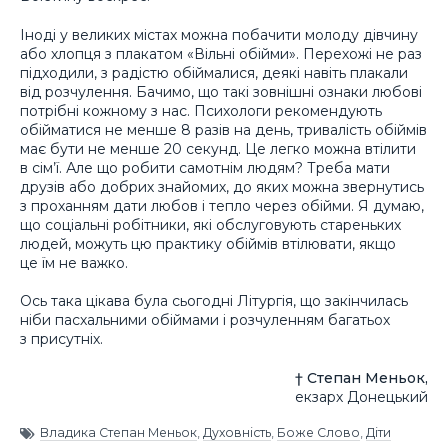
Іноді у великих містах можна побачити молоду дівчину
або хлопця з плакатом «Вільні обійми». Перехожі не раз
підходили, з радістю обіймалися, деякі навіть плакали
від розчулення. Бачимо, що такі зовнішні ознаки любові
потрібні кожному з нас. Психологи рекомендують
обійматися не менше 8 разів на день, тривалість обіймів
має бути не менше 20 секунд. Це легко можна втілити
в сім’ї. Але що робити самотнім людям? Треба мати
друзів або добрих знайомих, до яких можна звернутись
з проханням дати любов і тепло через обійми. Я думаю,
що соціальні робітники, які обслуговують стареньких
людей, можуть цю практику обіймів втілювати, якщо
це їм не важко.
Ось така цікава була сьогодні Літургія, що закінчилась
ніби пасхальними обіймами і розчуленням багатьох
з присутніх.
† Степан Меньок,
екзарх Донецький
Владика Степан Меньок
,
Духовність
,
Боже Слово
,
Діти