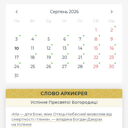
Серпень
2026
Пн
Вт
Ср
Чт
Пт
Сб
Нд
1
2
3
4
5
6
7
8
9
10
11
12
13
14
15
16
17
18
19
20
21
22
23
24
25
26
27
28
29
30
31
СЛОВО АРХИЄРЕЯ
Успіння Пресвятої Богородиці
«Ми — діти Божі, яких Отець Небесний визволив від
смертності і тління», — владика Богдан Дзюрах
на Успіння