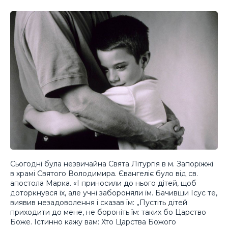
Сьогодні була незвичайна Свята Літургія в м. Запоріжжі
в храмі Святого Володимира. Євангеліє було від св.
апостола Марка. «І приносили до нього дітей, щоб
доторкнувся їх, але учні забороняли їм. Бачивши Ісус те,
виявив незадоволення і сказав їм: „Пустіть дітей
приходити до мене, не бороніть їм: таких бо Царство
Боже. Істинно кажу вам: Хто Царства Божого