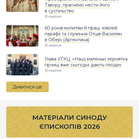
Тавору, прагнемо нести його
в суспільство
10 серпня
60 років молитви й праці: ювілей
парафії та служіння Отців Василіян
в Обері (Аргентина)
10 серпня
Глава УГКЦ: «Наші маленькі зернятка
гірчиці вже сьогодні дають плоди»
10 серпня
Дивитися ще
МАТЕРІАЛИ СИНОДУ
ЄПИСКОПІВ 2026