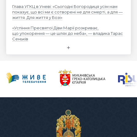
Глава УГКЦ в Уневі: «Сьогодні Богородиця усім нам
показує, що всі ми є сотворені не для смерті, а для —
життя. Для життя у Бозі»
«Успіння Пресвятої Діви Марії розкриває,
що упокорення — це шлях до неба», — владика Тарас
Сеньків