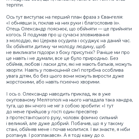
терпіти.
Ось тут виступає на перший план фраза з Євангелія:
«І обнявши їх, поклав на них руки і благословив їх».
Отець Олександр пояснює, що обійняти — це прийняти
когось. Я подумав про ці сучасні зловживання
з молоддю, які Церква осудила і осуджує на даний час.
Як обійняти дитину чи молоду людину, щоб
не викликати підозри з боку присутніх? Раніше ми про
це навіть і не думали, все це було природньо. Без
обіймів, любові і ласки діти, які не мають батьків, можуть
хворіти. Навіть у повноцінній сім’ї потрібна особлива
увага дітям, бо без цього вони можуть вирости дуже
жорстокими, або навіть психічно хворими.
І ось о. Олександр наводить приклад, як в уже
окупованому Мелітополі на нього нападала така хандра,
туга, що він нічого не міг з собою зробити: «І тут
до мене прийшов у гості один пресвітер
з протестантського руху, чоловік фізично сильний
і великий, але дуже добрий. Побачив, що я у такому
стані, обійняв мене і почав молитися. І ви знаєте, я ніби
розтанув. І розплакався». А я тоді кажу до о.