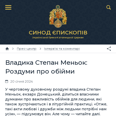
СИНОД ЄПИСКОПІВ
Української Греко-Католицької Церкви
Прес-центр
Інтерв’ю та коментарі
Владика Степан Меньок:
Роздуми про обійми
20 січня 2024
У черговому духовному роздумі владика Степан
Меньок, екзарх Донецький, ділиться власними
думками про важливість обіймів для людини, які
також зустрічаються і в літургійній практиці. «Отже,
такі акти любові і дружби між людьми потрібні нам
усім», — підсумовує він. Але чому — читайте далі.