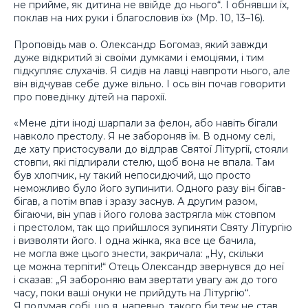
не прийме, як дитина не ввійде до нього“. І обнявши їх,
поклав на них руки і благословив їх» (Мр. 10, 13–16).
Проповідь мав о. Олександр Богомаз, який завжди
дуже відкритий зі своїми думками і емоціями, і тим
підкупляє слухачів. Я сидів на лавці навпроти нього, але
він відчував себе дуже вільно. І ось він почав говорити
про поведінку дітей на парохії.
«Мене діти іноді шарпали за фелон, або навіть бігали
навколо престолу. Я не забороняв їм. В одному селі,
де хату пристосували до відправ Святої Літургії, стояли
стовпи, які підпирали стелю, щоб вона не впала. Там
був хлопчик, ну такий непосидючий, що просто
неможливо було його зупинити. Одного разу він бігав-
бігав, а потім впав і зразу заснув. А другим разом,
бігаючи, він упав і його голова застрягла між стовпом
і престолом, так що прийшлося зупиняти Святу Літургію
і визволяти його. І одна жінка, яка все це бачила,
не могла вже цього знести, закричала: „Ну, скільки
це можна терпіти!“ Отець Олександр звернувся до неї
і сказав: „Я забороняю вам звертати увагу аж до того
часу, поки ваші онуки не прийдуть на Літургію“.
Я подумав собі, що я, напевно, такого би теж не став