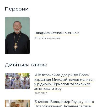
Персони
Владика Степан Меньок
Єпископ-емерит
Дивіться також
«Не втрачаймо довіри до Бога»:
кардинал Миколай Бичок молився
у рідному Тернополі та закликав
зміцнювати віру
10 серпня
Єпископ Володимир Груца у свято
Преображення: Запалені світлом