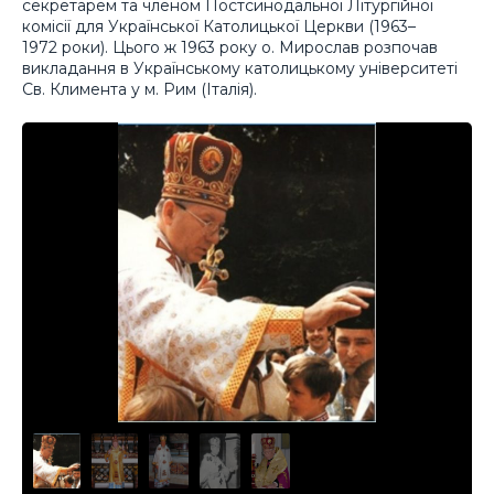
секретарем та членом Постсинодальної Літургійної
комісії для Української Католицької Церкви (1963–
1972 роки). Цього ж 1963 року о. Мирослав розпочав
викладання в Українському католицькому університеті
Св. Климента у м. Рим (Італія).