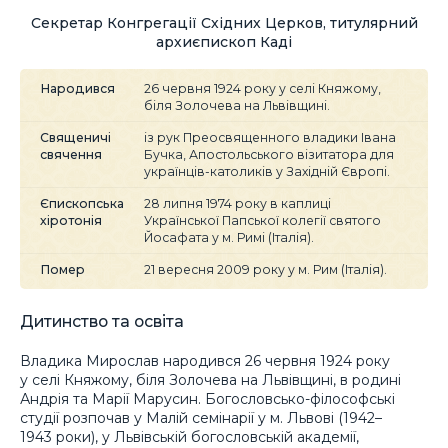
Секретар Конгрегації Східних Церков, титулярний
архиєпископ Каді
Народився
26 червня 1924 року у селі Княжому,
біля Золочева на Львівщині.
Священичі
із рук Преосвященного владики Івана
свячення
Бучка, Апостольського візитатора для
українців-католиків у Західній Європі.
Єпископська
28 липня 1974 року в каплиці
хіротонія
Української Папської колегії святого
Йосафата у м. Римі (Італія).
Помер
21 вересня 2009 року у м. Рим (Італія).
Дитинство та освіта
Владика Мирослав народився 26 червня 1924 року
у селі Княжому, біля Золочева на Львівщині, в родині
Андрія та Марії Марусин. Богословсько-філософські
студії розпочав у Малій семінарії у м. Львові (1942–
1943 роки), у Львівській богословській академії,