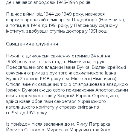
де навчався впродовж 1943–1944 років.
Під час війни, від 1944 до 1949 року, навчався
в архиєпархіальній семінарії м. Падерборн (Німеччина),
а потім, від 1949 до 1951 року, у Папському східному
інституті, здобувши ступінь доктора у 1951 році.
Священиче служіння
Нижчі та дияконські свячення отримав 24 квітня
1948 року в м. Інґольштадті (Німеччина) із рук
Преосвященного владики Івана Бучка. Відтак ієрейські
свячення отримав з рук того ж архиєпископа Івана
Бучка 2 травня 1948 року в м. Мюнхені (Німеччина).
Опісля, вже як священик тісно співпрацював з владикою
Іваном Бучком аж до свого призначення Апостольським
візитатором українців у Західній Європі. Окрім цього,
здійснював обов’язки секретаря Українського
католицького комітету у справах емігрантів
із 1951 до 1971 року.
Із приїздом після заслання до м. Риму Патріарха
Йосифа Сліпого о. Мирослав Марусин став його