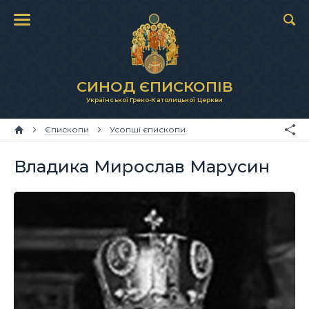
СИНОД ЄПИСКОПІВ
Української Греко-Католицької Церкви
Єпископи
Усопші єпископи
Владика Мирослав Марусин