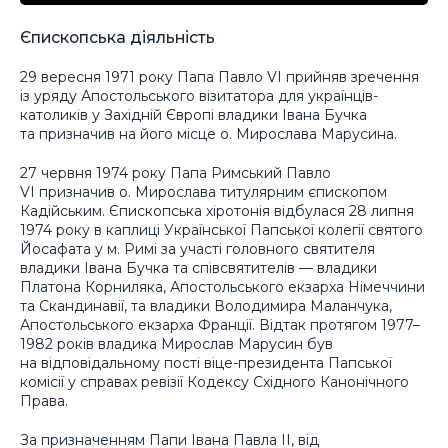
Єпископська діяльність
29 вересня 1971 року Папа Павло VI прийняв зречення
із уряду Апостольського візитатора для українців-
католиків у Західній Європі владики Івана Бучка
та призначив на його місце о. Мирослава Марусина.
27 червня 1974 року Папа Римський Павло
VI призначив о. Мирослава титулярним єпископом
Кадійським. Єпископська хіротонія відбулася 28 липня
1974 року в каплиці Української Папської колегії святого
Йосафата у м. Римі за участі головного святителя
владики Івана Бучка та співсвятителів — владики
Платона Корниляка, Апостольського екзарха Німеччини
та Скандинавії, та владики Володимира Маланчука,
Апостольського екзарха Франції. Відтак протягом 1977–
1982 років владика Мирослав Марусин був
на відповідальному пості віце-президента Папської
комісії у справах ревізії Кодексу Східного Канонічного
Права.
За призначенням Папи Івана Павла ІІ, від