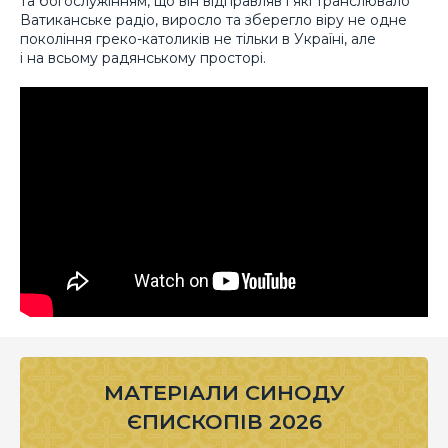
та богослужінням, що він відправляв і які транслювало
Ватиканське радіо, виросло та зберегло віру не одне
покоління греко-католиків не тільки в Україні, але
і на всьому радянському просторі.
МАТЕРІАЛИ СИНОДУ
ЄПИСКОПІВ 2026