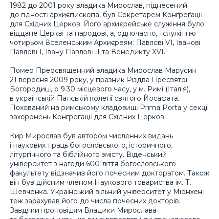
1982 до 2001 року владика Мирослав, піднесений
до гідності архиєпископа, був Секретарем Конґреґації
для Східних Церков. Його архиєрейське служіння було
віддане Церкві та народові, а, одночасно, і служінню
чотирьом Вселенським Архиєреям: Павлові VI, Іванові
Павлові I, Івану Павлові II та Венедикту XVI.
Помер Преосвященний владика Мирослав Марусин
21 вересня 2009 року, у празник Різдва Пресвятої
Богородиці, о 9.30 місцевого часу, у м. Римі (Італія),
в українській Папській колегії святого Йосафата.
Похований на римському кладовищі Prima Porta у секції
захоронень Конгрегації для Східних Церков.
Кир Мирослав був автором численних видань
і наукових праць богословського, історичного,
літургічного та біблійного змісту. Віденський
університет з нагоди 600-ліття богословського
факультету відзначив його почесним докторатом. Також
він був дійсним членом Наукового товариства ім. Т.
Шевченка. Український вільний університет у Мюнхені
теж зарахував його до числа почесних докторів.
Завдяки проповідям Владики Мирослава