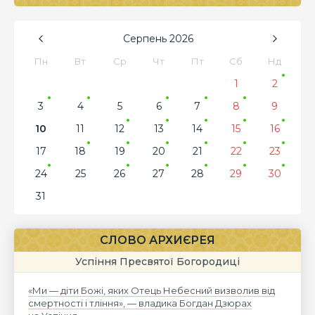
Серпень
2026
Пн
Вт
Ср
Чт
Пт
Сб
Нд
1
2
3
4
5
6
7
8
9
10
11
12
13
14
15
16
17
18
19
20
21
22
23
24
25
26
27
28
29
30
31
СЛОВО АРХИЄРЕЯ
Успіння Пресвятої Богородиці
«Ми — діти Божі, яких Отець Небесний визволив від
смертності і тління», — владика Богдан Дзюрах