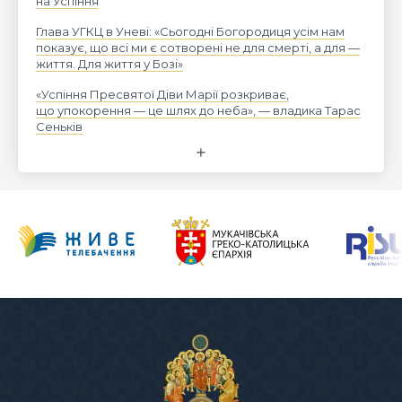
на Успіння
Глава УГКЦ в Уневі: «Сьогодні Богородиця усім нам
показує, що всі ми є сотворені не для смерті, а для —
життя. Для життя у Бозі»
«Успіння Пресвятої Діви Марії розкриває,
що упокорення — це шлях до неба», — владика Тарас
Сеньків