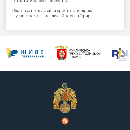
її втратити завжди присутня»
«Віра, яка не знає сили хреста, є невірою
і лукавством», — владика Ярослав Приріз