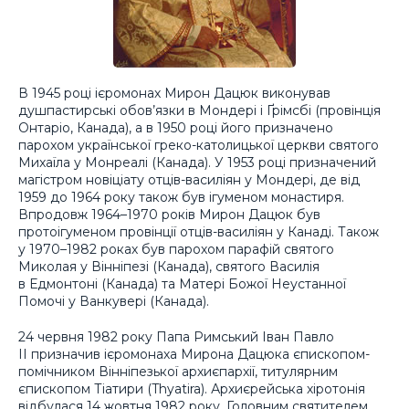
В 1945 році ієромонах Мирон Дацюк виконував
душпастирські обов’язки в Мондері і Ґрімсбі (провінція
Онтаріо, Канада), а в 1950 році його призначено
пароxом української греко-католицької церкви святого
Миxаїла у Монреалі (Канада). У 1953 році призначений
магістром новіціату отців-василіян у Мондері, де від
1959 до 1964 року також був ігуменом монастиря.
Впродовж 1964–1970 років Мирон Дацюк був
протоігуменом провінції отців-василіян у Канаді. Також
у 1970–1982 роках був парохом парафій святого
Миколая у Вінніпезі (Канада), святого Василія
в Едмонтоні (Канада) та Матері Божої Неустанної
Помочі у Ванкувері (Канада).
24 червня 1982 року Папа Римський Іван Павло
II призначив ієромонаха Мирона Дацюка єпископом-
помічником Вінніпезької архиєпархії, титулярним
єпископом Тіатири (Thyatira). Архиєрейська хіротонія
відбулася 14 жовтня 1982 року. Головним святителем