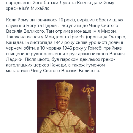
народженні його батьки Лука та Ксенія дали йому
хресне ім’я Михайло.
Коли йому виповнилося 16 років, вирішив обрати шлях
служіння Богу та Церкві, і вступити до Чину Святого
Василія Великого. Там отримав монаше ім’я Мирон.
Також навчався у Мондері та Ґрімсбі (провінція Онтаріо,
Канада). 15 листопада 1942 року склав урочисті довічні
чернечі обіти, а 10 червня 1945 року у Ґрімсбі прийняв
священиче рукоположення з рук архиєпископа Василя
Ладики. Після цього, був парохом декількох греко-
католицьких церков Канади, а також ігуменом
монастирів Чину Святого Василія Великого.