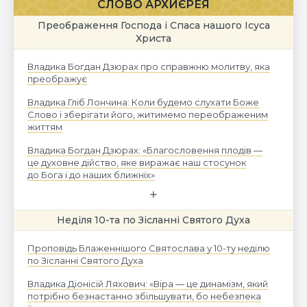
СЛОВО АРХИЄРЕЯ
Преображення Господа і Спаса нашого Ісуса
Христа
Владика Богдан Дзюрах про справжню молитву, яка
преображує
Владика Гліб Лончина: Коли будемо слухати Боже
Слово і зберігати його, житимемо переображеним
життям
Владика Богдан Дзюрах: «Благословення плодів —
це духовне дійство, яке виражає наш стосунок
до Бога і до наших ближніх»
Неділя 10-та по Зісланні Святого Духа
Проповідь Блаженнішого Святослава у 10-ту неділю
по Зісланні Святого Духа
Владика Діонісій Ляхович: «Віра — це динамізм, який
потрібно безнастанно збільшувати, бо небезпека