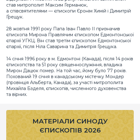
став митрополит Максим Германюк,
а співсвятителями — єпископи Єронім Химій і Димитрій
Ґрещук.
28 жовтня 1991 року Папа Іван Павло II призначив
єпископа Мирона Правлячим єпископом Едмонтонської
єпархії УГКЦ. Він став третім єпископом Едмонтонської
єпархії, після Ніла Саварина та Димитрія Грещука.
14 січня 1996 року в м. Едмонтоні (Канада), після 14 років
єпископства та 51 року священнослужіння, владика
Мирон Дацюк помер. На той час, йому було 77 років.
Похований 19 січня в канадському містечку Мондер
(провінція Альберта, Канада), за участі митрополита
Михайла Бзделя, єпископів, численного духовенства
та вірних.
МАТЕРІАЛИ СИНОДУ
ЄПИСКОПІВ 2026