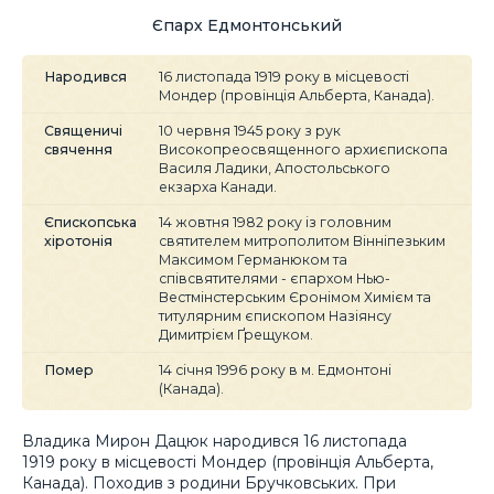
Єпарх Едмонтонський
Народився
16 листопада 1919 року в місцевості
Мондер (провінція Альберта, Канада).
Священичі
10 червня 1945 року з рук
свячення
Високопреосвященного архиєпископа
Василя Ладики, Апостольського
екзарха Канади.
Єпископська
14 жовтня 1982 року із головним
хіротонія
святителем митрополитом Вінніпезьким
Максимом Германюком та
співсвятителями - єпархом Нью-
Вестмінстерським Єронімом Химієм та
титулярним єпископом Назіянсу
Димитрієм Ґрещуком.
Помер
14 січня 1996 року в м. Едмонтоні
(Канада).
Владика Мирон Дацюк народився 16 листопада
1919 року в місцевості Мондер (провінція Альберта,
Канада). Походив з родини Бручковських. При