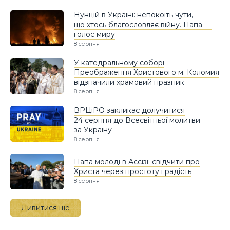
Нунцій в Україні: непокоїть чути,
що хтось благословляє війну. Папа —
голос миру
8 серпня
У катедральному соборі
Преображення Христового м. Коломия
відзначили храмовий празник
8 серпня
ВРЦіРО закликає долучитися
24 серпня до Всесвітньої молитви
за Україну
8 серпня
Папа молоді в Ассізі: свідчити про
Христа через простоту і радість
8 серпня
Дивитися ще