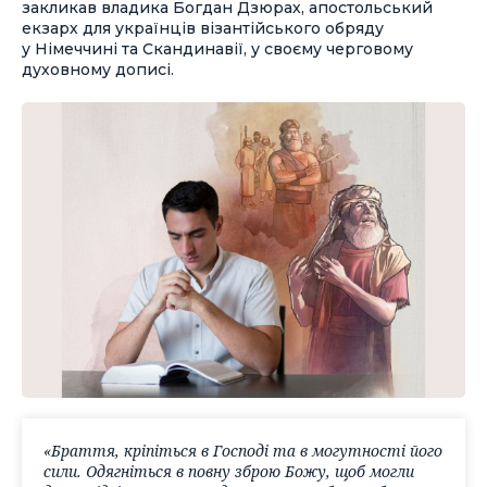
закликав владика Богдан Дзюрах, апостольський
екзарх для українців візантійського обряду
у Німеччині та Скандинавії, у своєму черговому
духовному дописі.
«Браття, кріпіться в Господі та в могутності його
сили. Одягніться в повну зброю Божу, щоб могли