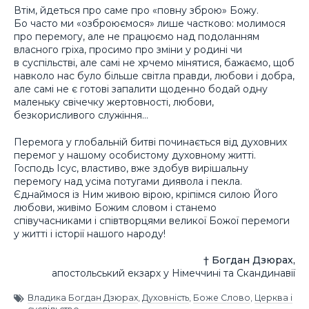
Втім, йдеться про саме про «повну зброю» Божу.
Бо часто ми «озброюємося» лише частково: молимося
про перемогу, але не працюємо над подоланням
власного гріха, просимо про зміни у родині чи
в суспільстві, але самі не хрчемо мінятися, бажаємо, щоб
навколо нас було більше світла правди, любови і добра,
але самі не є готові запалити щоденно бодай одну
маленьку свічечку жертовності, любови,
безкорисливого служіння…
Перемога у глобальній битві починається від духовних
перемог у нашому особистому духовному житті.
Господь Ісус, властиво, вже здобув вирішальну
перемогу над усіма потугами диявола і пекла.
Єднаймося із Ним живою вірою, кріпімся силою Його
любови, живімо Божим словом і станемо
співучасниками і співтворцями великої Божої перемоги
у житті і історії нашого народу!
† Богдан Дзюрах,
апостольський екзарх у Німеччині та Скандинавії
Владика Богдан Дзюрах
,
Духовність
,
Боже Слово
,
Церква і