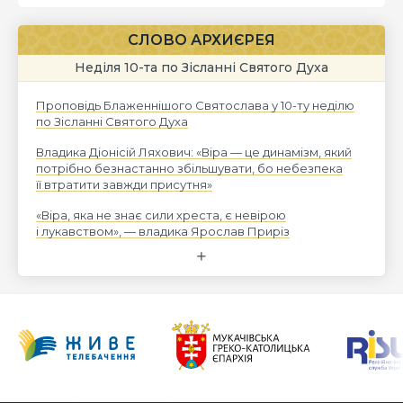
СЛОВО АРХИЄРЕЯ
Неділя 10-та по Зісланні Святого Духа
Проповідь Блаженнішого Святослава у 10-ту неділю
по Зісланні Святого Духа
Владика Діонісій Ляхович: «Віра — це динамізм, який
потрібно безнастанно збільшувати, бо небезпека
її втратити завжди присутня»
«Віра, яка не знає сили хреста, є невірою
і лукавством», — владика Ярослав Приріз