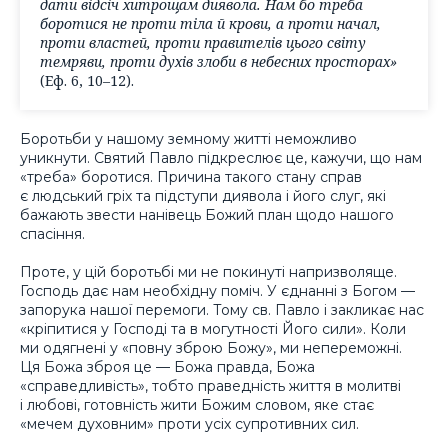
дати відсіч хитрощам диявола. Нам бо треба
боротися не проти тіла й крови, а проти начал,
проти властей, проти правителів цього світу
темряви, проти духів злоби в небесних просторах»
(Еф. 6, 10–12).
Боротьби у нашому земному житті неможливо
уникнути. Святий Павло підкреслює це, кажучи, що нам
«треба» боротися. Причина такого стану справ
є людський гріх та підступи диявола і його слуг, які
бажають звести нанівець Божий план щодо нашого
спасіння.
Проте, у цій боротьбі ми не покинуті напризволяще.
Господь дає нам необхідну поміч. У єднанні з Богом —
запорука нашої перемоги. Тому св. Павло і закликає нас
«кріпитися у Господі та в могутності Його сили». Коли
ми одягнені у «повну зброю Божу», ми непереможні.
Ця Божа зброя це — Божа правда, Божа
«справедливість», тобто праведність життя в молитві
і любові, готовність жити Божим словом, яке стає
«мечем духовним» проти усіх супротивних сил.