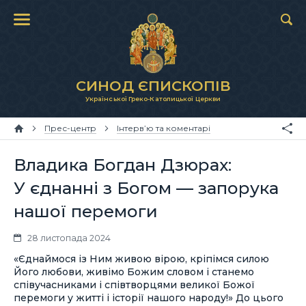
СИНОД ЄПИСКОПІВ
Української Греко-Католицької Церкви
Прес-центр
Інтерв’ю та коментарі
Владика Богдан Дзюрах:
У єднанні з Богом — запорука
нашої перемоги
28 листопада 2024
«Єднаймося із Ним живою вірою, кріпімся силою
Його любови, живімо Божим словом і станемо
співучасниками і співтворцями великої Божої
перемоги у житті і історії нашого народу!» До цього