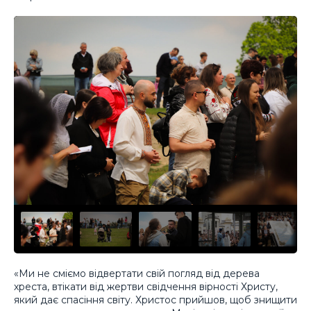
«Ми не сміємо відвертати свій погляд від дерева
хреста, втікати від жертви свідчення вірності Христу,
який дає спасіння світу. Христос прийшов, щоб знищити