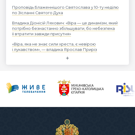
Проповідь Блаженнішого Святослава у 10-ту неділю
по Зісланні Святого Духа
Владика Діонісій Ляхович: «Віра — це динамізм, який
потрібно безнастанно збільшувати, бо небезпека
її втратити завжди присутня»
«Віра, яка не знає сили хреста, є невірою
і лукавством», — владика Ярослав Приріз