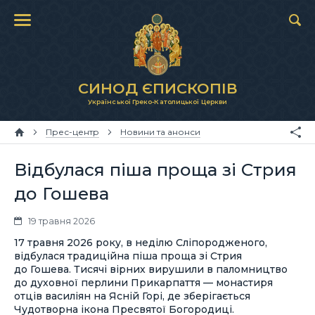
СИНОД ЄПИСКОПІВ
Української Греко-Католицької Церкви
Прес-центр
Новини та анонси
Відбулася піша проща зі Стрия
до Гошева
19 травня 2026
17 травня 2026 року, в неділю Сліпородженого,
відбулася традиційна піша проща зі Стрия
до Гошева. Тисячі вірних вирушили в паломництво
до духовної перлини Прикарпаття — монастиря
отців василіян на Ясній Горі, де зберігається
Чудотворна ікона Пресвятої Богородиці.