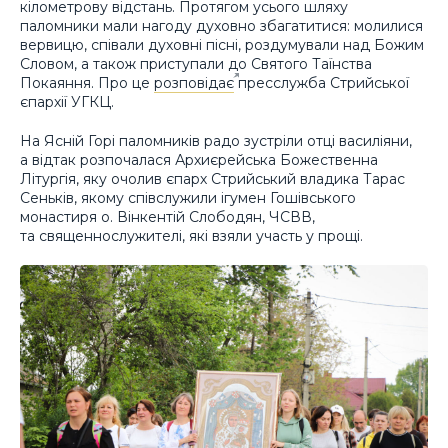
кілометрову відстань. Протягом усього шляху
паломники мали нагоду духовно збагатитися: молилися
вервицю, співали духовні пісні, роздумували над Божим
Словом, а також приступали до Святого Таїнства
Покаяння. Про це
розповідає
пресслужба Стрийської
єпархії УГКЦ.
На Ясній Горі паломників радо зустріли отці василіяни,
а відтак розпочалася Архиєрейська Божественна
Літургія, яку очолив єпарх Стрийський владика Тарас
Сеньків, якому співслужили ігумен Гошівського
монастиря о. Вінкентій Слободян, ЧСВВ,
та священнослужителі, які взяли участь у прощі.