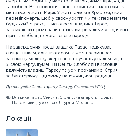
смерть, яка родить у нас страх. Марія, жінка віри, надії
та любові. Взір повноти нашого християнського життя
міститься в житті Марії. У житті разом з Христом, який
переміг смерть, щоб у своєму житті ми теж перемагали
будь-який страх», — наголосив владика Тарас,
закликаючи вірних залишатися витривалими у свідченні
віри та любові до Бога і свого народу.
На завершення прощі владика Тарас подякував
священникам, організаторам та усім паломникам
за спільну молитву, жертовність і участь у паломництві.
У свою чергу, ігумен Вінкентій Слободян висловив
вдячність владиці Тарасу та усім прочанам зі Стрия
за багаторічну підтримку паломницької традиції.
Пресслужба Секретаріату Синоду Єпископів УГКЦ
Владика Тарас Сеньків
,
Стрийська єпархія
,
Проща
,
Паломники
,
Духовність
,
Літургія
,
Молитва
Локації