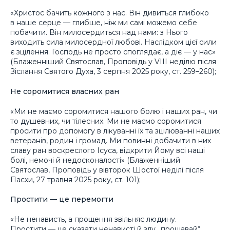
«Христос бачить кожного з нас. Він дивиться глибоко
в наше серце — глибше, ніж ми самі можемо себе
побачити. Він милосердиться над нами: з Нього
виходить сила милосердної любові. Наслідком цієї сили
є зцілення. Господь не просто споглядає, а діє — у нас»
(Блаженніший Святослав, Проповідь у VIII неділю після
Зіслання Святого Духа, 3 серпня 2025 року, ст. 259–260);
Не соромитися власних ран
«Ми не маємо соромитися нашого болю і наших ран, чи
то душевних, чи тілесних. Ми не маємо соромитися
просити про допомогу в лікуванні їх та зцілюванні наших
ветеранів, родин і громад. Ми повинні добачити в них
славу ран воскреслого Ісуса, відкрити Йому всі наші
болі, немочі й недосконалості» (Блаженніший
Святослав, Проповідь у вівторок Шостої неділі після
Пасхи, 27 травня 2025 року, ст. 101);
Простити — це перемогти
«Не ненависть, а прощення звільняє людину.
Простити — це сказати ненависті й злу „прощавай“.