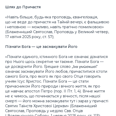
Шлях до Причастя
«Навіть більше, будь-яка проповідь, євангелізація,
що не веде до причастя на Тайній вечері, є фальшивою
і неповною — можливо, навіть трагічно помилковою»
(Блаженніший Святослав, Проповідь у Великий четвер,
17 квітня 2025 року, ст. 57);
Пізнати Бога — це засмакувати Його
«Пізнати єдиного, істинного Бога не означає дізнатися
про Нього щось секретне чи таємне. Пізнати Бога —
це досвідчити Його. Грецьке слово „ἳνα γινὡσκωσί“
означає засмакувати Його любов, причаститися істоти
самого Бога, про якого як про свого Отця говорить
учням Ісус Христос. Пізнати Бога — це стати
причасником Його природи і вічного життя, як про
це навчає апостол Петро (пор. II Пт. 1, 4). Вічне життя
не є чимось, що починається у вічності, після нашої
смерті — його можна засмакувати тут і зараз у причасті
Святих Таїнств Христової Церкви» (Блаженніший
Святослав, Проповідь у неділю Свв. Отців
І Вселенського Собору, 1 червня 2025 року, ст. 113);