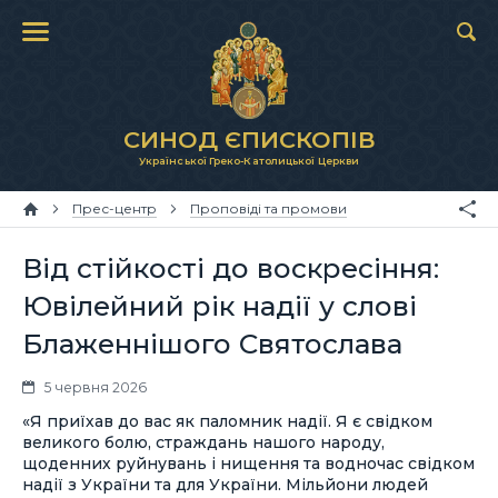
СИНОД ЄПИСКОПІВ
Української Греко-Католицької Церкви
Прес-центр
Проповіді та промови
Від стійкості до воскресіння:
Ювілейний рік надії у слові
Блаженнішого Святослава
5 червня 2026
«Я приїхав до вас як паломник надії. Я є свідком
великого болю, страждань нашого народу,
щоденних руйнувань і нищення та водночас свідком
надії з України та для України. Мільйони людей