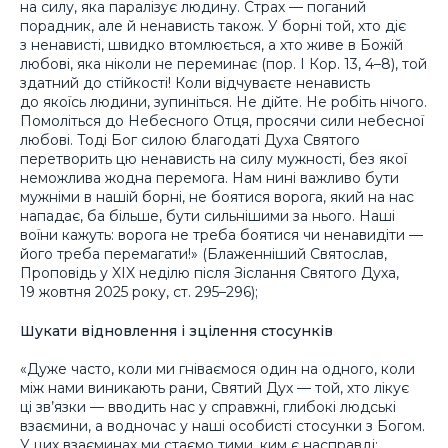
на силу, яка паралізує людину. Страх — поганий
порадник, але й ненависть також. У борні той, хто діє
з ненависті, швидко втомлюється, а хто живе в Божій
любові, яка ніколи не переминає (пор. I Кор. 13, 4–8), той
здатний до стійкості! Коли відчуваєте ненависть
до якоїсь людини, зупиніться. Не дійте. Не робіть нічого.
Помоліться до Небесного Отця, просячи сили небесної
любові. Тоді Бог силою благодаті Духа Святого
перетворить цю ненависть на силу мужності, без якої
неможлива жодна перемога. Нам нині важливо бути
мужніми в нашій борні, не боятися ворога, який на нас
нападає, ба більше, бути сильнішими за нього. Наші
воїни кажуть: ворога не треба боятися чи ненавидіти —
його треба перемагати!» (Блаженніший Святослав,
Проповідь у XIX неділю після Зіслання Святого Духа,
19 жовтня 2025 року, ст. 295–296);
Шукати відновлення і зцілення стосунків
«Дуже часто, коли ми гніваємося один на одного, коли
між нами виникають рани, Святий Дух — той, хто лікує
ці зв’язки — вводить нас у справжні, глибокі людські
взаємини, а водночас у наші особисті стосунки з Богом.
У цих взаєминах ми стаємо тими, ким є насправді: