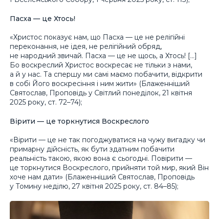
Пасха — це Хтось!
«Христос показує нам, що Пасха — це не релігійні
переконання, не ідея, не релігійний обряд,
не народний звичай. Пасха — це не щось, а Хтось! […]
Бо воскреслий Христос воскресає не тільки з нами,
а й у нас. Та спершу ми самі маємо побачити, відкрити
в собі Його воскресіння і ним жити» (Блаженніший
Святослав, Проповідь у Світлий понеділок, 21 квітня
2025 року, ст. 72–74);
Вірити — це торкнутися Воскреслого
«Вірити — це не так погоджуватися на чужу вигадку чи
примарну дійсність, як бути здатним побачити
реальність такою, якою вона є сьогодні. Повірити —
це торкнутися Воскреслого, прийняти той мир, який Він
хоче нам дати» (Блаженніший Святослав, Проповідь
у Томину неділю, 27 квітня 2025 року, ст. 84–85);