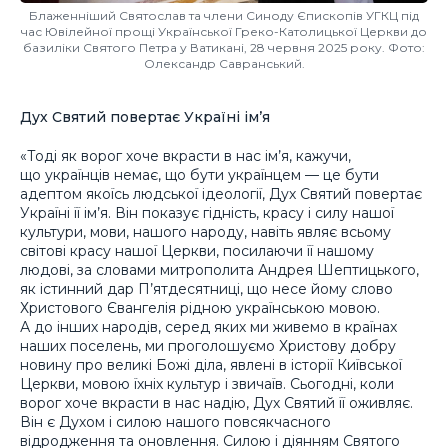
Блаженніший Святослав та члени Синоду Єпископів УГКЦ під
час Ювілейної прощі Української Греко-Католицької Церкви до
базиліки Святого Петра у Ватикані, 28 червня 2025 року. Фото:
Олександр Савранський.
Дух Святий повертає Україні ім’я
«Тоді як ворог хоче вкрасти в нас ім’я, кажучи,
що українців немає, що бути українцем — це бути
адептом якоїсь людської ідеології, Дух Святий повертає
Україні її ім’я. Він показує гідність, красу і силу нашої
культури, мови, нашого народу, навіть являє всьому
світові красу нашої Церкви, посилаючи її нашому
людові, за словами митрополита Андрея Шептицького,
як істинний дар П’ятдесятниці, що несе йому слово
Христового Євангелія рідною українською мовою.
А до інших народів, серед яких ми живемо в країнах
наших поселень, ми проголошуємо Христову добру
новину про великі Божі діла, явлені в історії Київської
Церкви, мовою їхніх культур і звичаїв. Сьогодні, коли
ворог хоче вкрасти в нас надію, Дух Святий її оживляє.
Він є Духом і силою нашого повсякчасного
відродження та оновлення. Силою і діянням Святого