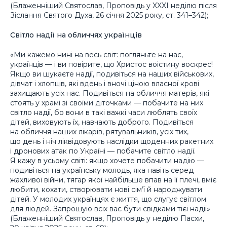
(Блаженніший Святослав, Проповідь у XXXI неділю після
Зіслання Святого Духа, 26 січня 2025 року, ст. 341–342);
Світло надії на обличчях українців
«Ми кажемо нині на весь світ: погляньте на нас,
українців — і ви повірите, що Христос воістину воскрес!
Якщо ви шукаєте надії, подивіться на наших військових,
дівчат і хлопців, які вдень і вночі ціною власної крові
захищають усіх нас. Подивіться на обличчя матерів, які
стоять у храмі зі своїми діточками — побачите на них
світло надії, бо вони в такі важкі часи люблять своїх
дітей, виховують їх, навчають доброго. Подивіться
на обличчя наших лікарів, рятувальників, усіх тих,
що день і ніч ліквідовують наслідки щоденних ракетних
і дронових атак по Україні — побачите світло надії.
Я кажу в усьому світі: якщо хочете побачити надію —
подивіться на українську молодь, яка навіть серед
жахливої війни, тягар якої найбільше впав на її плечі, вміє
любити, кохати, створювати нові сім’ї й народжувати
дітей. У молодих українцях є життя, що слугує світлом
для людей. Запрошую всіх вас бути свідками тієї надії»
(Блаженніший Святослав, Проповідь у неділю Пасхи,