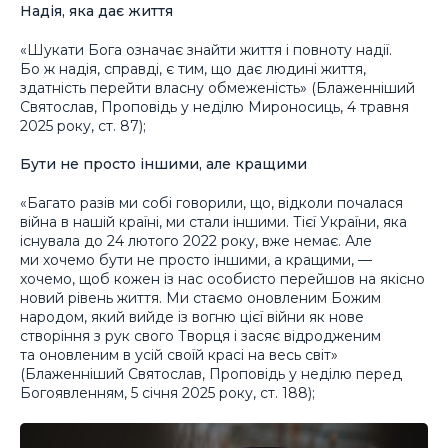
Надія, яка дає життя
«Шукати Бога означає знайти життя і повноту надії.
Бо ж надія, справді, є тим, що дає людині життя,
здатність перейти власну обмеженість» (Блаженніший
Святослав, Проповідь у неділю Мироносиць, 4 травня
2025 року, ст. 87);
Бути не просто іншими, але кращими
«Багато разів ми собі говорили, що, відколи почалася
війна в нашій країні, ми стали іншими. Тієї України, яка
існувала до 24 лютого 2022 року, вже немає. Але
ми хочемо бути не просто іншими, а кращими, —
хочемо, щоб кожен із нас особисто перейшов на якісно
новий рівень життя. Ми стаємо оновленим Божим
народом, який вийде із вогню цієї війни як нове
створіння з рук свого Творця і засяє відродженим
та оновленим в усій своїй красі на весь світ»
(Блаженніший Святослав, Проповідь у неділю перед
Богоявленням, 5 січня 2025 року, ст. 188);