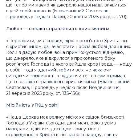
що тепер ми маємо як джерело нашої надії, виявиться
в усій своїй повноті» (Блаженніший Святослав,
Проповідь у неділю Пасхи, 20 квітня 2025 року, ст. 70);
Любов — ознака справжнього християнина
«Перевірити, чи я справді вірю в розп’ятого Христа, чи
є християнином, означає стати носієм любові для інших.
Коли я дарую любов, вона примножується; відчуваю,
що джерело, яке відкрилося з проколеного боку
розп’ятого Господа і з якого вийшла кров і вода, — ношу
в собі. І тоді я здатний любити всіх, не чекаючи
вигоди чи приємності, а віддаючи те, що сам отримав.
Це і є ознака справжнього християнина» (Блаженніший
Святослав, Проповідь у неділю після Воздвиження,
21 вересня 2025 року, ст. 135–136);
Місійність УГКЦ у світі
«Наша Церква має велику місію: як свідок близькості
Господа в Україні сьогодні, ділитися вірою з усіма
народами, ділитися досвідом присутності
стражденного Христа в тілі нашого народу, навіть