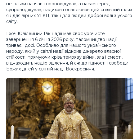
не тільки навчав і проповідував, а насамперед
супроводжував, надихав і освітлював цей спільний шлях
як для вірних УГКЦ, так і для людей доброї волі з усього
світу.
І хоч Ювілейний Рік надії мав своє урочисте
завершення 6 січня 2026 року, паломництво надії
триває і досі. Особливо для нашого українського
народу, який у світлі надії відкрив джерело власної
стійкості; прямуючи крізь темряву війни, зла і смерті,
віднаходить надію зцілення, й аж до гідності і свободи
Божих дітей у світлій надії Воскресіння.