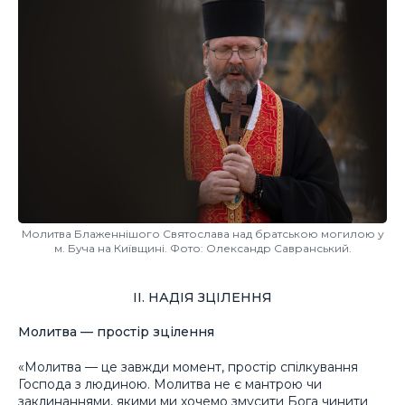
Молитва Блаженнішого Святослава над братською могилою у
м. Буча на Київщині. Фото: Олександр Савранський.
ІІ. НАДІЯ ЗЦІЛЕННЯ
Молитва — простір зцілення
«Молитва — це завжди момент, простір спілкування
Господа з людиною. Молитва не є мантрою чи
заклинаннями, якими ми хочемо змусити Бога чинити