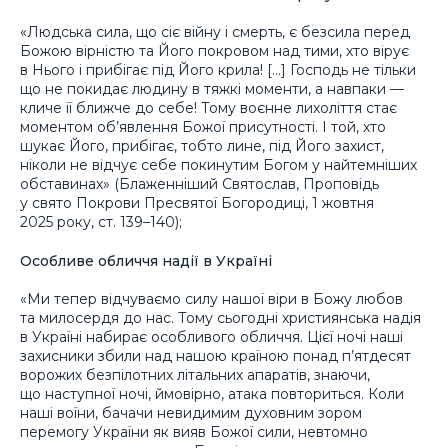
«Людська сила, що сіє війну і смерть, є безсила перед
Божою вірністю та Його покровом над тими, хто вірує
в Нього і прибігає під Його крила! […] Господь не тільки
що не покидає людину в тяжкі моменти, а навпаки —
кличе її ближче до себе! Тому воєнне лихоліття стає
моментом об’явлення Божої присутності. І той, хто
шукає Його, прибігає, тобто лине, під Його захист,
ніколи не відчує себе покинутим Богом у найтемніших
обставинах» (Блаженніший Святослав, Проповідь
у свято Покрови Пресвятої Богородиці, 1 жовтня
2025 року, ст. 139–140);
Особливе обличчя надії в Україні
«Ми тепер відчуваємо силу нашої віри в Божу любов
та милосердя до нас. Тому сьогодні християнська надія
в Україні набирає особливого обличчя. Цієї ночі наші
захисники збили над нашою країною понад п’ятдесят
ворожих безпілотних літальних апаратів, знаючи,
що наступної ночі, ймовірно, атака повториться. Коли
наші воїни, бачачи невидимим духовним зором
перемогу України як вияв Божої сили, невтомно