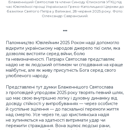
Блаженніший Святослав та члени Синоду Єпископів УГКЦ під
час Ювілейної прощі Української Греко-Католицької Церкви до
базиліки Святого Петра у Ватикані, 28 червня 2025 року. Фото:
Олександр Савранський.
***
Паломництво Ювілейним 2025 Роком надії допомогло
відкрити українському народові джерело тієї сили, яка
дозволяє вистояти серед війни, болю
та невизначеності. Патріарх Святослав представляє
надію не як людський оптимізм чи сподівання на краще
майбутнє, але як живу присутність Бога серед свого
улюбленого народу.
Представлені тут думки Блаженнішого Святослава
з проповідей упродовж 2025 року творять певний шлях,
що має свою внутрішню логіку і духовну динаміку від
досвіду стійкості у випробуваннях — через особисте
й суспільне зцілення — до пасхальної перемоги життя
над смертю. Усе через те, що християнська надія
не зупиняється на здатності витримати удар чи
пережити страждання. Вона зцілює людські рани,