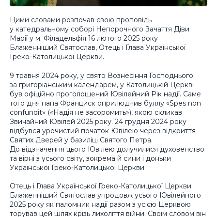
Цими словами розпочав свою проповідь
у катедральному соборі Непорочного Зачаття Діви
Марії у м. Філадельфія 16 лютого 2025 року
Блаженніший Святослав, Отець і Глава Української
Греко-Католицької Церкви.
9 травня 2024 року, у свято Вознесіння Господнього
за григоріанським календарем, у Католицькій Церкві
був офіційно проголошений Ювілейний Рік надії. Саме
того дня папа Франциск оприлюднив буллу «Spes non
confundit» («Надія не засоромить»), якою скликав
Звичайний Ювілей 2025 року. 24 грудня 2024 року
відбувся урочистий початок Ювілею через відкриття
Святих Дверей у базиліці Святого Петра.
До відзначення цього Ювілею долучилися духовенство
та вірні з усього світу, зокрема й сини і доньки
Української Греко-Католицької Церкви.
Отець і Глава Української Греко-Католицької Церкви
Блаженніший Святослав упродовж усього Ювілейного
2025 року як паломник надії разом з усією Церквою
торував цей шлях крізь лихоліття війни. Своїм словом він