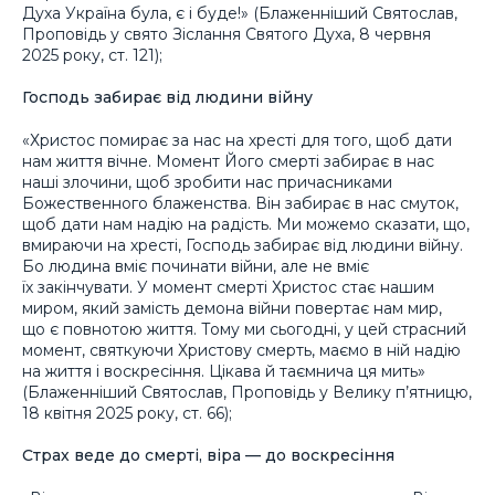
Духа Україна була, є і буде!» (Блаженніший Святослав,
Проповідь у свято Зіслання Святого Духа, 8 червня
2025 року, ст. 121);
Господь забирає від людини війну
«Христос помирає за нас на хресті для того, щоб дати
нам життя вічне. Момент Його смерті забирає в нас
наші злочини, щоб зробити нас причасниками
Божественного блаженства. Він забирає в нас смуток,
щоб дати нам надію на радість. Ми можемо сказати, що,
вмираючи на хресті, Господь забирає від людини війну.
Бо людина вміє починати війни, але не вміє
їх закінчувати. У момент смерті Христос стає нашим
миром, який замість демона війни повертає нам мир,
що є повнотою життя. Тому ми сьогодні, у цей страсний
момент, святкуючи Христову смерть, маємо в ній надію
на життя і воскресіння. Цікава й таємнича ця мить»
(Блаженніший Святослав, Проповідь у Велику п’ятницю,
18 квітня 2025 року, ст. 66);
Страх веде до смерті, віра — до воскресіння