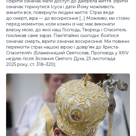
«Вірити означає мати доступ до джерела життя. Вірити
означає торкнутися Ісуса і дати Йому можливість
змінити все, повернути людині життя. Страх веде
до смерті, віра — до воскресіння […] Можливо, ми стоїмо
перед моментом, коли кожен із нас має виконати
власну місію, до якої наш Господь, Творець і Спаситель
покликав саме зараз. Пам’ятаймо сьогодні: боятися
означає смерть, вірити означає воскресіння. Ми повинні
перемогти страх нашою вірою і довір’ям до Христа-
Спасителя!» (Блаженніший Святослав, Проповідь у XXIV
неділю після Зіслання Святого Духа, 23 листопада
2025 року, ст. 318–320);