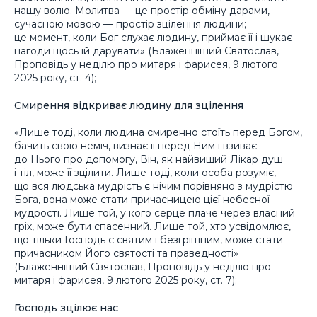
нашу волю. Молитва — це простір обміну дарами,
сучасною мовою — простір зцілення людини;
це момент, коли Бог слухає людину, приймає її і шукає
нагоди щось їй дарувати» (Блаженніший Святослав,
Проповідь у неділю про митаря і фарисея, 9 лютого
2025 року, ст. 4);
Смирення відкриває людину для зцілення
«Лише тоді, коли людина смиренно стоїть перед Богом,
бачить свою неміч, визнає її перед Ним і взиває
до Нього про допомогу, Він, як найвищий Лікар душ
і тіл, може її зцілити. Лише тоді, коли особа розуміє,
що вся людська мудрість є нічим порівняно з мудрістю
Бога, вона може стати причасницею цієї небесної
мудрості. Лише той, у кого серце плаче через власний
гріх, може бути спасенний. Лише той, хто усвідомлює,
що тільки Господь є святим і безгрішним, може стати
причасником Його святості та праведності»
(Блаженніший Святослав, Проповідь у неділю про
митаря і фарисея, 9 лютого 2025 року, ст. 7);
Господь зцілює нас