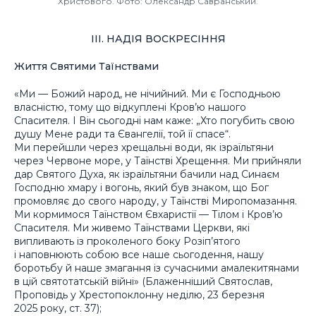
Христового. Фото: Олександр Савранський.
ІІІ. НАДІЯ ВОСКРЕСІННЯ
Життя Святими Таїнствами
«Ми — Божий народ, не нічийний. Ми є Господньою
власністю, тому що відкуплені Кров’ю нашого
Спасителя. І Він сьогодні нам каже: „Хто погубить свою
душу Мене ради та Євангелії, той її спасе“.
Ми перейшли через хрещальні води, як ізраїльтяни
через Червоне море, у Таїнстві Хрещення. Ми прийняли
дар Святого Духа, як ізраїльтяни бачили над Синаєм
Господню хмару і вогонь, який був знаком, що Бог
промовляє до свого народу, у Таїнстві Миропомазання.
Ми кормимося Таїнством Євхаристії — Тілом і Кров’ю
Спасителя. Ми живемо Таїнствами Церкви, які
випливають із проколеного боку Розіп’ятого
і наповнюють собою все наше сьогодення, нашу
боротьбу й наше змагання із сучасними амалекитянами
в цій святотатській війні» (Блаженніший Святослав,
Проповідь у Хрестопоклонну неділю, 23 березня
2025 року, ст. 37);