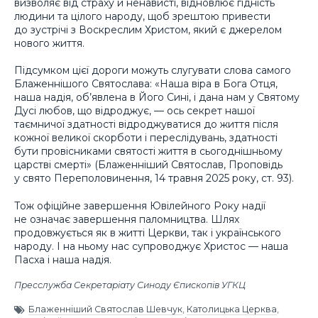
визволяє від страху й ненависті, відновлює гідність
людини та цілого народу, щоб зрештою привести
до зустрічі з Воскреслим Христом, який є джерелом
нового життя.
Підсумком цієї дороги можуть слугувати слова самого
Блаженнішого Святослава: «Наша віра в Бога Отця,
наша надія, об’явлена в Його Сині, і дана нам у Святому
Дусі любов, що відроджує, — ось секрет нашої
таємничої здатності відроджуватися до життя після
кожної великої скорботи і переслідувань, здатності
бути провісниками святості життя в сьогоднішньому
царстві смерті» (Блаженніший Святослав, Проповідь
у свято Переполовинення, 14 травня 2025 року, ст. 93).
Тож офіційне завершення Ювілейного Року надії
не означає завершення паломництва. Шлях
продовжується як в житті Церкви, так і українського
народу. І на ньому нас супроводжує Христос — наша
Пасха і наша надія.
Пресслужба Секретаріату Синоду Єпископів УГКЦ
Блаженніший Святослав Шевчук
,
Католицька Церква
,