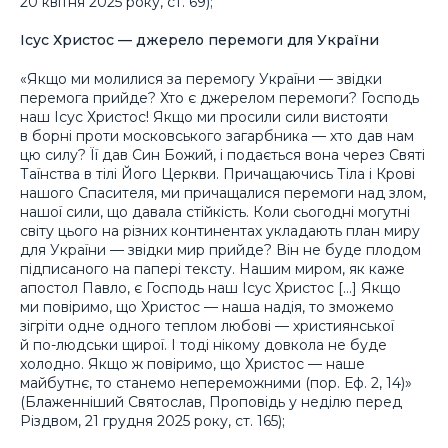
20 квітня 2025 року, ст. 69);
Ісус Христос — джерело перемоги для України
«Якщо ми молилися за перемогу України — звідки
перемога прийде? Хто є джерелом перемоги? Господь
наш Ісус Христос! Якщо ми просили сили вистояти
в борні проти московського загарбника — хто дав нам
цю силу? Її дав Син Божий, і подається вона через Святі
Таїнства в тілі Його Церкви. Причащаючись Тіла і Крові
нашого Спасителя, ми причащалися перемоги над злом,
нашої сили, що давала стійкість. Коли сьогодні могутні
світу цього на різних континентах укладають план миру
для України — звідки мир прийде? Він не буде плодом
підписаного на папері тексту. Нашим миром, як каже
апостол Павло, є Господь наш Ісус Христос […] Якщо
ми повіримо, що Христос — наша надія, то зможемо
зігріти одне одного теплом любові — християнської
й по-людськи щирої. І тоді нікому довкола не буде
холодно. Якщо ж повіримо, що Христос — наше
майбутнє, то станемо непереможними (пор. Еф. 2, 14)»
(Блаженніший Святослав, Проповідь у неділю перед
Різдвом, 21 грудня 2025 року, ст. 165);