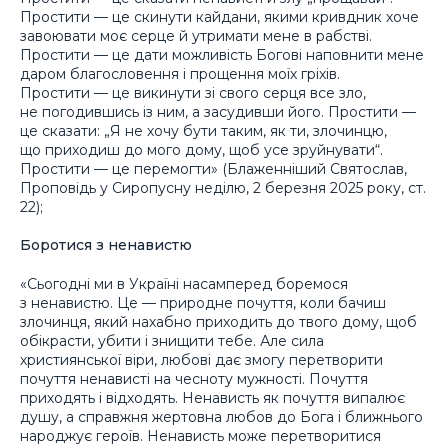
Простити — це скинути кайдани, якими кривдник хоче
завоювати моє серце й утримати мене в рабстві.
Простити — це дати можливість Богові наповнити мене
даром благословення і прощення моїх гріхів.
Простити — це викинути зі свого серця все зло,
не погодившись із ним, а засудивши його. Простити —
це сказати: „Я не хочу бути таким, як ти, злочинцю,
що приходиш до мого дому, щоб усе зруйнувати“.
Простити — це перемогти» (Блаженніший Святослав,
Проповідь у Сиропусну неділю, 2 березня 2025 року, ст.
22);
Боротися з ненавистю
«Сьогодні ми в Україні насамперед боремося
з ненавистю. Це — природне почуття, коли бачиш
злочинця, який нахабно приходить до твого дому, щоб
обікрасти, убити і знищити тебе. Але сила
християнської віри, любові дає змогу перетворити
почуття ненависті на чесноту мужності. Почуття
приходять і відходять. Ненависть як почуття випалює
душу, а справжня жертовна любов до Бога і ближнього
народжує героїв. Ненависть може перетворитися