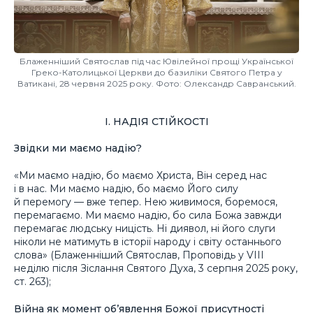
Блаженніший Святослав під час Ювілейної прощі Української
Греко-Католицької Церкви до базиліки Святого Петра у
Ватикані, 28 червня 2025 року. Фото: Олександр Савранський.
І. НАДІЯ СТІЙКОСТІ
Звідки ми маємо надію?
«Ми маємо надію, бо маємо Христа, Він серед нас
і в нас. Ми маємо надію, бо маємо Його силу
й перемогу — вже тепер. Нею живимося, боремося,
перемагаємо. Ми маємо надію, бо сила Божа завжди
перемагає людську ницість. Ні диявол, ні його слуги
ніколи не матимуть в історії народу і світу останнього
слова» (Блаженніший Святослав, Проповідь у VIII
неділю після Зіслання Святого Духа, 3 серпня 2025 року,
ст. 263);
Війна як момент об’явлення Божої присутності