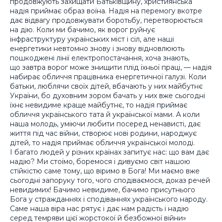
продовжують захищати Батьківщину, християнська
надія приймає образ воїна. Надія на перемогу вкотре
дає відвагу продовжувати боротьбу, перетворюється
на дію. Коли ми бачимо, як ворог руйнує
інфраструктуру українських міст і сіл, але наші
енергетики невтомно знову і знову відновлюють
пошкоджені лінії електропостачання, хоча знають,
що завтра ворог може знищити плід їхньої праці, — надія
набирає обличчя працівника енергетичної галузі. Коли
батьки, люблячи своїх дітей, вбачають у них майбутнє
України, бо духовним зором бачать у них вже сьогодні
їхнє невидиме краще майбутнє, то надія приймає
обличчя українського тата й української мами. А коли
наша молодь, уміючи любити посеред ненависті, дає
життя під час війни, створює нові родини, народжує
дітей, то надія приймає обличчя української молоді.
І багато людей у різних країнах запитує нас: що вам дає
надію? Ми стоїмо, боремося і дивуємо світ нашою
стійкістю саме тому, що віримо в Бога! Ми маємо вже
сьогодні запоруку того, чого сподіваємося, доказ речей
невидимих! Бачимо невидиме, бачимо присутнього
Бога у стражданнях і сподіваннях українського народу.
Саме наша віра нас рятує і дає нам радість і надію
серед темряви цієї жорстокої й безбожної війни»