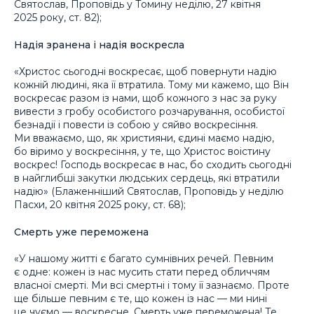
Святослав, Проповідь у Томину неділю, 27 квітня
2025 року, ст. 82);
Надія зранена і надія воскресла
«Христос сьогодні воскресає, щоб повернути надію
кожній людині, яка її втратила. Тому ми кажемо, що Він
воскресає разом із нами, щоб кожного з нас за руку
вивести з гробу особистого розчарування, особистої
безнадії і повести із собою у сяйво воскресіння.
Ми вважаємо, що, як християни, єдині маємо надію,
бо віримо у воскресіння, у те, що Христос воістину
воскрес! Господь воскресає в нас, бо сходить сьогодні
в найглибші закутки людських сердець, які втратили
надію» (Блаженніший Святослав, Проповідь у неділю
Пасхи, 20 квітня 2025 року, ст. 68);
Смерть уже переможена
«У нашому житті є багато сумнівних речей. Певним
є одне: кожен із нас мусить стати перед обличчям
власної смерті. Ми всі смертні і тому її зазнаємо. Проте
ще більше певним є те, що кожен із нас — ми нині
це чуємо — воскресне. Смерть уже переможена! Те,