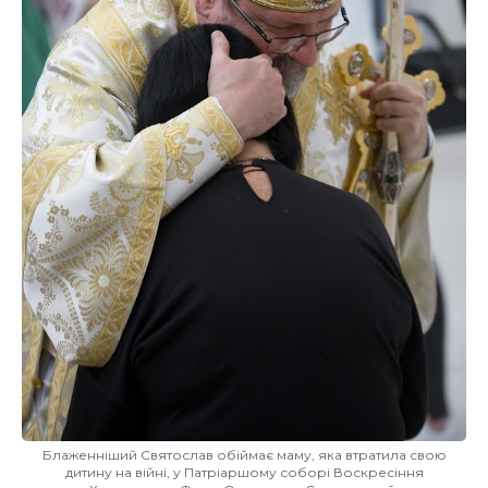
Блаженніший Святослав обіймає маму, яка втратила свою
дитину на війні, у Патріаршому соборі Воскресіння