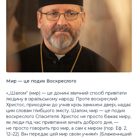
Мир — це подих Воскреслого
«„Шалом“ (мир) — це донині звичний спосіб привітати
людину в ізраїльському народі. Проте воскреслий
Христос, приходячи до учнів крізь замкнені двері, надає
цим словам глибшого змісту. Шалом, мир — це подих
воскреслого Спасителя. Христос не просто бажає миру,
як люди під час привітання зичать доброго дня, —
не просто говорить про мир, а сам є миром (пор. Еф. 2,
12–22). Він передає цей мир своїм учням!» (Блаженніший