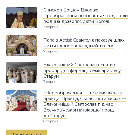
Єпископ Богдан Дзюрах:
Преображення починається тоді, коли
людина дозволяє діяти Богові
7 серпня
Папа в Ассізі: Євангеліє показує шлях
життя і допомагає віднайти сенс
7 серпня
Блаженніший Святослав освятив
простір для формації семінаристів у
Старуні
7 серпня
«Переображення — це є виявлення
правди. Правда, яка воплотилася…» —
Блаженніший Святослав під час
Всеукраїнської патріаршої прощі
до Старуні
6 серпня
Дивитися ще