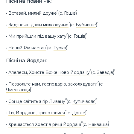
Пісні на Новий Рік:
•
Вставай, милий друже
(с.
Гошів
)
•
Задзвенів дзвін милозвучно
(с.
Бубнище
)
•
Ми прийшли під вашу хату
(с.
Гошів
)
•
Новий Рік настав
(м.
Турка
)
Пісні на Йордан:
•
Алелеєм, Христе Боже ново Йордану
(с.
Завадів
)
•
Позвольте нам, господарю, заколядувати
(с.
Ямельниця
)
•
Сонце світить з гір Ливану
(с.
Купичволя
)
•
Ти, Йордане, приготовися
(с.
Довге
)
•
Хрещається Хрест в річці Йордані
(с.
Накваша
)