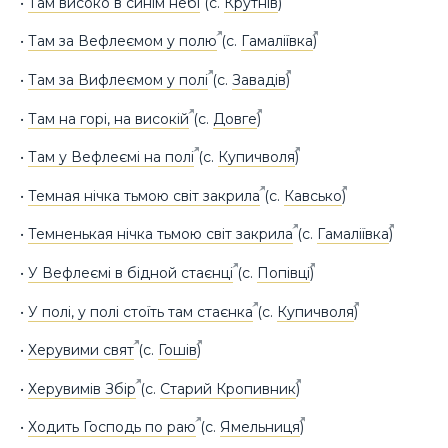
•
Там високо в синім небі
(с.
Крутнів
)
•
Там за Вефлеємом у полю
(с.
Гамаліївка
)
•
Там за Вифлеємом у полі
(с.
Завадів
)
•
Там на горі, на високій
(с.
Довге
)
•
Там у Вефлеємі на полі
(с.
Купичволя
)
•
Темная нічка тьмою світ закрила
(с.
Кавсько
)
•
Темненькая нічка тьмою світ закрила
(с.
Гамаліївка
)
•
У Вефлеємі в бідной стаєнці
(с.
Попівці
)
•
У полі, у полі стоїть там стаєнка
(с.
Купичволя
)
•
Херувими свят
(с.
Гошів
)
•
Херувимів Збір
(с.
Старий Кропивник
)
•
Ходить Господь по раю
(с.
Ямельниця
)