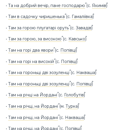
•
Та на добрий вечір, пане господарю
(с.
Якимів
)
•
Там в садочку чиришенька
(с.
Гамаліївка
)
•
Там за горою плугатарі оруть
(с.
Завадів
)
•
Там за горою, за високою
(с.
Кавсько
)
•
Там на горі два явори
(с.
Попівці
)
•
Там на горі на високій
(с.
Попівці
)
•
Там на гороньці дві зозуленці
(с.
Накваша
)
•
Там на гороньці дві зозуленці
(с.
Попівці
)
•
Там на річці на Йордані
(с.
Голобутів
)
•
Там на річці, на Йордані
(м.
Турка
)
•
Там на річці, на Йордані
(с.
Накваша
)
•
Там на річці, на Йордані
(с.
Попівці
)