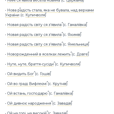
•
Нині ся явила весела новина
(с.
Церківна
)
•
Нова радість стала, яка не бувала, над верхами
України
(с.
Купичволя
)
•
Новая радість світу ся з’явила
(с.
Гамаліївка
)
•
Новая радість світу ся з’явила
(с.
Якимів
)
•
Новая радість світу ся з’явила
(с.
Ямельниця
)
•
Новорожденний в яселках лежить
(с.
Довге
)
•
Нуте, нуте, браття-сусіди
(с.
Купичволя
)
•
Ой видить Бог
(с.
Гошів
)
•
Ой во граді Вифлеємі
(с.
Крутнів
)
•
Ой встань, господарю
(с.
Гамаліївка
)
•
Ой дивноє народження
(с.
Завадів
)
•
Ой на горі, на високій
(с.
Завадів
)