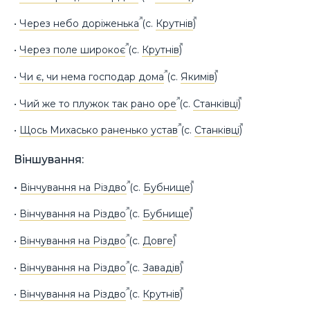
•
Через небо доріженька
(с.
Крутнів
)
•
Через поле широкоє
(с.
Крутнів
)
•
Чи є, чи нема господар дома
(с.
Якимів
)
•
Чий же то плужок так рано оре
(с.
Станківці
)
•
Щось Михасько раненько устав
(с.
Станківці
)
Віншування:
•
Вінчування на Різдво
(с.
Бубнище
)
•
Вінчування на Різдво
(с.
Бубнище
)
•
Вінчування на Різдво
(с.
Довге
)
•
Вінчування на Різдво
(с.
Завадів
)
•
Вінчування на Різдво
(с.
Крутнів
)