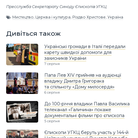
Пресслужба Секретаріату Синоду Єпископів УГКЦ
Мистецтво
,
Церква і культура
,
Різдво Христове
,
Україна
Дивіться також
Українські громади в Італії передали
карету швидкої допомоги для
захисників України
7 серпня
Папа Лев XIV прийняв на аудієнції
владику Дмитра Григорака
та спільноту «Дому милосердя»
6 серпня
До 100-річчя владики Павла Василика
телеканал «Галичина» покаже
документальні фільми про єпископа
5 серпня
Єпископи УГКЦ беруть участь у 144-й