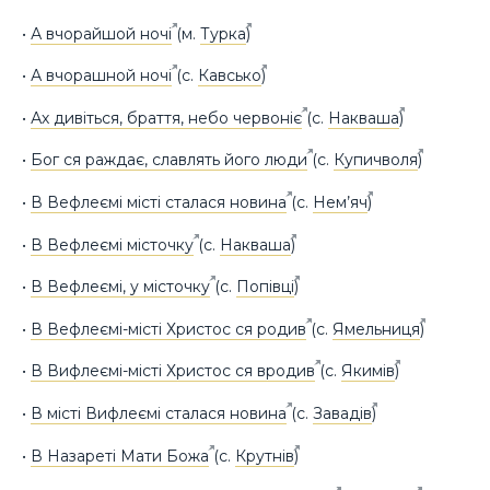
•
А вчорайшой ночі
(м.
Турка
)
•
А вчорашной ночі
(с.
Кавсько
)
•
Ах дивіться, браття, небо червоніє
(с.
Накваша
)
•
Бог ся раждає, славлять його люди
(с.
Купичволя
)
•
В Вефлеємі місті сталася новина
(с.
Нем’яч
)
•
В Вефлеємі місточку
(с.
Накваша
)
•
В Вефлеємі, у місточку
(с.
Попівці
)
•
В Вефлеємі-місті Христос ся родив
(с.
Ямельниця
)
•
В Вифлеємі-місті Христос ся вродив
(с.
Якимів
)
•
В місті Вифлеємі сталася новина
(с.
Завадів
)
•
В Назареті Мати Божа
(с.
Крутнів
)