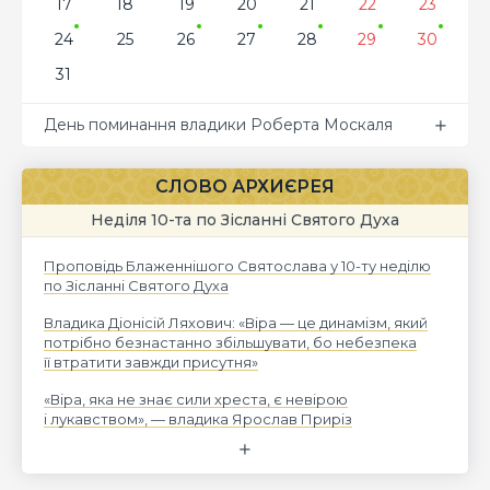
17
18
19
20
21
22
23
24
25
26
27
28
29
30
31
День поминання владики Роберта Москаля
СЛОВО АРХИЄРЕЯ
Неділя 10-та по Зісланні Святого Духа
Проповідь Блаженнішого Святослава у 10-ту неділю
по Зісланні Святого Духа
Владика Діонісій Ляхович: «Віра — це динамізм, який
потрібно безнастанно збільшувати, бо небезпека
її втратити завжди присутня»
«Віра, яка не знає сили хреста, є невірою
і лукавством», — владика Ярослав Приріз