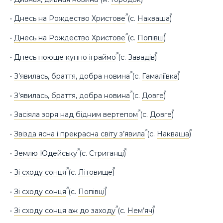
•
Днесь на Рождество Христове
(с.
Накваша
)
•
Днесь на Рождество Христове
(с.
Попівці
)
•
Днесь поюще купно іграймо
(с.
Завадів
)
•
З’явилась, браття, добра новина
(с.
Гамаліївка
)
•
З’явилась, браття, добра новина
(с.
Довге
)
•
Засіяла зоря над бідним вертепом
(с.
Довге
)
•
Звізда ясна і прекрасна світу з’явила
(с.
Накваша
)
•
Землю Юдейську
(с.
Стриганці
)
•
Зі сходу сонця
(с.
Літовище
)
•
Зі сходу сонця
(с.
Попівці
)
•
Зі сходу сонця аж до заходу
(с.
Нем’яч
)