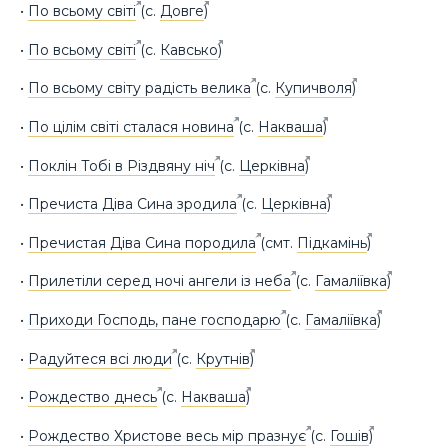
•
По всьому світі
(с.
Довге
)
•
По всьому світі
(с.
Кавсько
)
•
По всьому світу радість велика
(с.
Купичволя
)
•
По цілім світі сталася новина
(с.
Накваша
)
•
Поклін Тобі в Різдвяну ніч
(с.
Церківна
)
•
Пречиста Діва Сина зродила
(с.
Церківна
)
•
Пречистая Діва Сина породила
(смт.
Підкамінь
)
•
Прилетіли серед ночі ангели із неба
(с.
Гамаліївка
)
•
Приходи Господь, пане господарю
(с.
Гамаліївка
)
•
Радуйтеся всі люди
(с.
Крутнів
)
•
Рождество днесь
(с.
Накваша
)
•
Рождество Христове весь мір празнує
(с.
Гошів
)