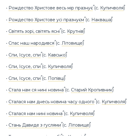
•
Рождество Христове весь мір празнує
(с.
Купичволя
)
•
Рождество Христове усі празнуєм
(с.
Накваша
)
•
Світять зорі, світять ясні
(с.
Крутнів
)
•
Спас наш народився
(с.
Літовище
)
•
Спи, Ісусе, спи
(с.
Кавсько
)
•
Спи, Ісусе, спи
(с.
Купичволя
)
•
Спи, Ісусе, спи
(с.
Попівці
)
•
Стала нам ся нині новина
(с.
Старий Кропивник
)
•
Сталася нам днесь новина часу одного
(с.
Купичволя
)
•
Сталася нам нині новина
(с.
Купичволя
)
•
Стань Давиде з гуслями
(с.
Літовище
)