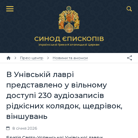
СИНОД ЄПИСКОПІВ
Української Греко-Католицької Церкви
Прес-центр
Новини та анонси
В Унівській лаврі
представлено у вільному
доступі 230 аудіозаписів
рідкісних колядок, щедрівок,
віншувань
8 січня 2026
Братія Свято-Успенської Унівської лаври