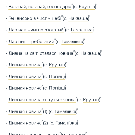
•
Вставай, вставай, господарю
(с.
Крутнів
)
•
Ген високо в чистім небі
(с.
Накваша
)
•
Дар нам нині пребогатий
(с.
Гамаліївка
)
•
Дар нині пребогатий
(с.
Гамаліївка
)
•
Дивна на світі сталася новина
(с.
Накваша
)
•
Дивная новина
(с.
Крутнів
)
•
Дивная новина
(с.
Попівці
)
•
Дивная новина
(с.
Попівці
)
•
Дивная новина світу ся з’явила
(с.
Крутнів
)
•
Дивная новина
(1) (с.
Гамаліївка
)
•
Дивная новина
(2) (с.
Гамаліївка
)
•
Дивная, дивная новина
(м.
Городок
)