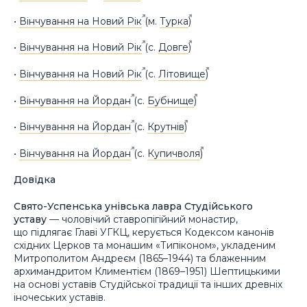
•
Вінчування на Новий Рік
(м.
Турка
)
•
Вінчування на Новий Рік
(с.
Довге
)
•
Вінчування на Новий Рік
(с.
Літовище
)
•
Вінчування на Йордан
(с.
Бубнище
)
•
Вінчування на Йордан
(с.
Крутнів
)
•
Вінчування на Йордан
(с.
Купичволя
)
Довідка
Свято-Успенська унівська лавра Студійського
уставу
— чоловічий ставропігійний монастир,
що підлягає Главі УГКЦ, керується Кодексом канонів
східних Церков та монашим «Типіконом», укладеним
Митрополитом Андреєм (1865–1944) та блаженним
архимандритом Климентієм (1869–1951) Шептицькими
на основі уставів Студійської традиції та інших древніх
іночеських уставів.