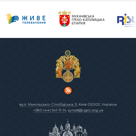
вул. Микільсько-Слобідська, 5
, Київ 02002, Україна
+380 (44) 541-11-14
,
synod@ugcc.org.ua