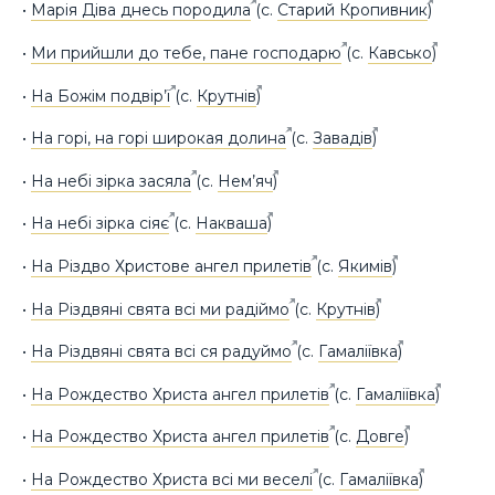
•
Марія Діва днесь породила
(с.
Старий Кропивник
)
•
Ми прийшли до тебе, пане господарю
(с.
Кавсько
)
•
На Божім подвір’ї
(с.
Крутнів
)
•
На горі, на горі широкая долина
(с.
Завадів
)
•
На небі зірка засяла
(с.
Нем’яч
)
•
На небі зірка сіяє
(с.
Накваша
)
•
На Різдво Христове ангел прилетів
(с.
Якимів
)
•
На Різдвяні свята всі ми радіймо
(с.
Крутнів
)
•
На Різдвяні свята всі ся радуймо
(с.
Гамаліївка
)
•
На Рождество Христа ангел прилетів
(с.
Гамаліївка
)
•
На Рождество Христа ангел прилетів
(с.
Довге
)
•
На Рождество Христа всі ми веселі
(с.
Гамаліївка
)