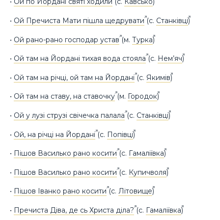
•
Ой по Йордані святі ходили
(с.
Кавсько
)
•
Ой Пречиста Мати пішла щедрувати
(с.
Станківці
)
•
Ой рано-рано господар устав
(м.
Турка
)
•
Ой там на Йордані тихая вода стояла
(с.
Нем’яч
)
•
Ой там на річці, ой там на Йордані
(с.
Якимів
)
•
Ой там на ставу, на ставочку
(м.
Городок
)
•
Ой у лузі струзі свічечка палала
(с.
Станківці
)
•
Ой, на річці на Йордані
(с.
Попівці
)
•
Пішов Василько рано косити
(с.
Гамаліївка
)
•
Пішов Василько рано косити
(с.
Купичволя
)
•
Пішов Іванко рано косити
(с.
Літовище
)
•
Пречиста Діва, де сь Христа діла?
(с.
Гамаліївка
)