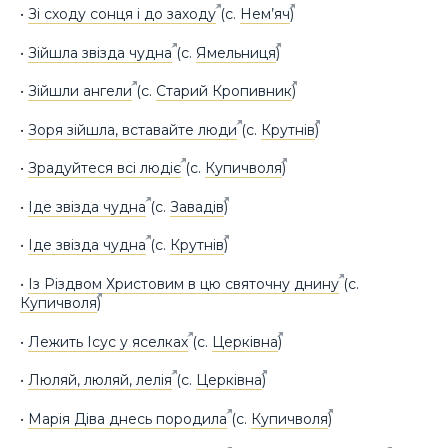
•
Зі сходу сонця і до заходу
(с.
Нем’яч
)
•
Зійшла звізда чудна
(с.
Ямельниця
)
•
Зійшли ангели
(с.
Старий Кропивник
)
•
Зоря зійшла, вставайте люди
(с.
Крутнів
)
•
Зрадуйтеся всі людіє
(с.
Купичволя
)
•
Іде звізда чудна
(с.
Завадів
)
•
Іде звізда чудна
(с.
Крутнів
)
•
Із Різдвом Христовим в цю святочну днину
(с.
Купичволя
)
•
Лежить Ісус у яселках
(с.
Церківна
)
•
Люляй, люляй, лелія
(с.
Церківна
)
•
Марія Діва днесь породила
(с.
Купичволя
)