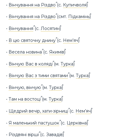
•
Вінчування на Різдво
(с.
Купичволя
)
•
Вінчування на Різдво
(смт.
Підкамінь
)
•
Вінчування
(с.
Лосятин
)
•
В цю святочну днину
(с.
Нем’яч
)
•
Весела новина
(с.
Якимів
)
•
Вінчую Вас в коляді
(м.
Турка
)
•
Вінчую Вас з тими святами
(м.
Турка
)
•
Вінчую, вінчую
(м.
Турка
)
•
Там на востоці
(м.
Турка
)
•
Щедрий вечір, хати-зірниці
(с.
Нем’яч
)
•
Я маленький пастушок
(с.
Церківна
)
•
Різдвяні вірші
(с.
Завадів
)