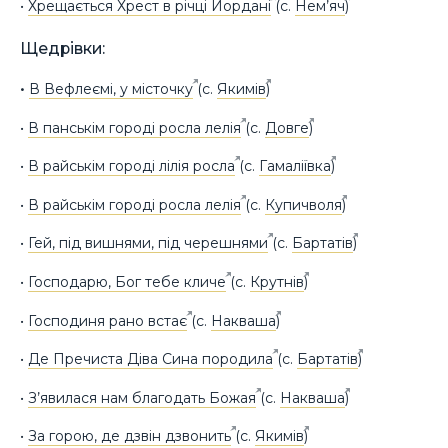
•
Хрещається Хрест в річці Йордані
(с.
Нем’яч
)
Щедрівки:
•
В Вефлеємі, у місточку
(с.
Якимів
)
•
В панськім городі росла лелія
(с.
Довге
)
•
В райськім городі лілія росла
(с.
Гамаліївка
)
•
В райськім городі росла лелія
(с.
Купичволя
)
•
Гей, під вишнями, під черешнями
(с.
Бартатів
)
•
Господарю, Бог тебе кличе
(с.
Крутнів
)
•
Господиня рано встає
(с.
Накваша
)
•
Де Пречиста Діва Сина породила
(с.
Бартатів
)
•
З’явилася нам благодать Божая
(с.
Накваша
)
•
За горою, де дзвін дзвонить
(с.
Якимів
)