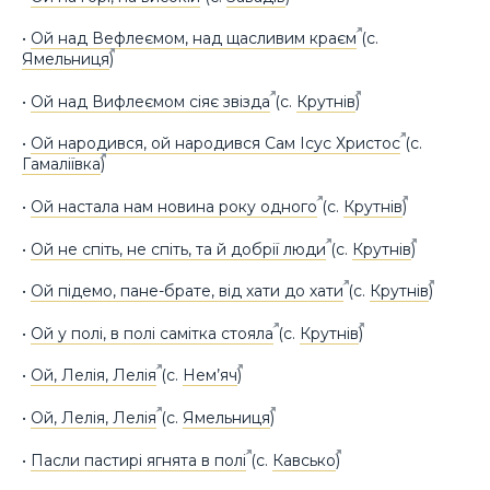
•
Ой над Вефлеємом, над щасливим краєм
(с.
Ямельниця
)
•
Ой над Вифлеємом сіяє звізда
(с.
Крутнів
)
•
Ой народився, ой народився Сам Ісус Христос
(с.
Гамаліївка
)
•
Ой настала нам новина року одного
(с.
Крутнів
)
•
Ой не спіть, не спіть, та й добрії люди
(с.
Крутнів
)
•
Ой підемо, пане-брате, від хати до хати
(с.
Крутнів
)
•
Ой у полі, в полі самітка стояла
(с.
Крутнів
)
•
Ой, Лелія, Лелія
(с.
Нем’яч
)
•
Ой, Лелія, Лелія
(с.
Ямельниця
)
•
Пасли пастирі ягнята в полі
(с.
Кавсько
)