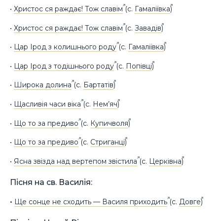
•
Христос ся раждає! Тож славім
(с.
Гамаліївка
)
•
Христос ся раждає! Тож славім
(с.
Завадів
)
•
Цар Ірод з колишнього роду
(с.
Гамаліївка
)
•
Цар Ірод з тодішнього роду
(с.
Попівці
)
•
Широка долина
(с.
Бартатів
)
•
Щасливія часи віка
(с.
Нем’яч
)
•
Що то за предиво
(с.
Купичволя
)
•
Що то за предиво
(с.
Стриганці
)
•
Ясна звізда над вертепом звістила
(с.
Церківна
)
Пісня на св. Василія:
•
Ще сонце не сходить — Василя приходить
(с.
Довге
)