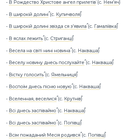
•
В Рождество Христове ангел прилетів
(с.
Нем’яч
)
•
В широкій долині
(с.
Купичволя
)
•
В широкій долині звізда ся з’явила
(с.
Гамаліївка
)
•
В яслах лежить
(с.
Стриганці
)
•
Весела на світі нині новина
(с.
Накваша
)
•
Веселу новину днесь послухайте
(с.
Накваша
)
•
Вістку голосить
(с.
Ямельниця
)
•
Воспоїм днесь пісню новую
(с.
Накваша
)
•
Вселенная, веселися
(с.
Крутнів
)
•
Всі днесь заспіваймо
(с.
Накваша
)
•
Всі днесь заспіваймо
(с.
Попівці
)
•
Всім пожаданий Месія родився
(с.
Попівці
)