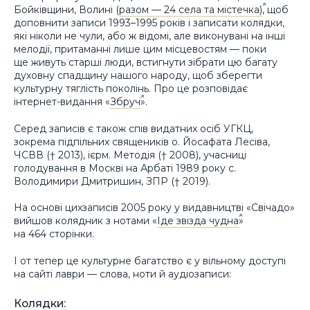
Бойківщини, Волині (
разом — 24 села та містечка)
, щоб
доповнити записи 1993–1995 років і записати колядки,
які ніколи не чули, або ж відомі, але виконувані на інші
мелодії, притаманні лише цим місцевостям — поки
ще живуть старші люди, встигнути зібрати цю багату
духовну спадщину нашого народу, щоб зберегти
культурну тяглість поколінь. Про це розповідає
інтернет-видання «
Збруч
».
Серед записів є також спів видатних осіб УГКЦ,
зокрема підпільних священиків о. Йосафата Лесіва,
ЧСВВ († 2013), ієрм. Методія († 2008), учасниці
голодування в Москві на Арбаті 1989 року с.
Володимири Дмитришин, ЗПР († 2019).
На основі цихзаписів 2005 року у видавництві «Свічадо»
вийшов колядник з нотами «
Іде звізда чудна
»
на 464 сторінки.
І от тепер це культурне багатство є у вільному доступі
на сайті лаври — слова, ноти й аудіозаписи:
Колядки: