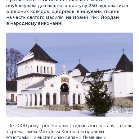
опублікувала для вільного доступу 230 аудіозаписів
рідкісних колядок, щедрівок, віншувань, пісень
на честь святого Василія, на Новий Рік і Йордан
в народному виконанні.
Ще 2000 року троє монахів Студійського уставу на чолі
з єромонахом Методієм Костюком провели
етнографічну експедицію селами Львівщини,