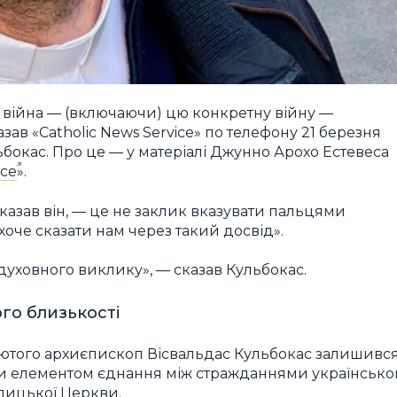
 війна — (включаючи) цю конкретну війну —
азав «Catholic News Service» по телефону 21 березня
бокас. Про це — у матеріалі Джунно Арохо Естевеса
ice
».
азав він, — це не заклик вказувати пальцями
 хоче сказати нам через такий досвід».
 духовного виклику», — сказав Кульбокас.
го близькості
 лютого архиєпископ Вісвальдас Кульбокас залишивс
ути елементом єднання між стражданнями українсько
олицької Церкви.