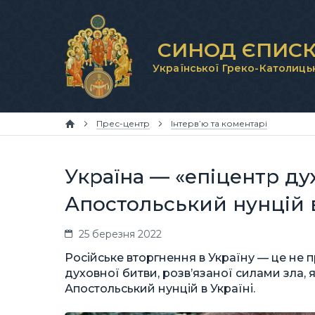
СИНОД ЄПИСК
Української Греко-Католиць
Прес-центр
Інтерв’ю та коментарі
Україна — «епіцентр ду
Апостольський нунцій в
25 березня 2022
Російське вторгнення в Україну — це не п
духовної битви, розв’язаної силами зла, 
Апостольський нунцій в Україні.