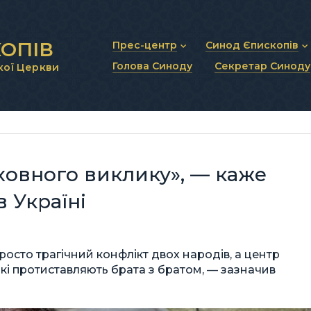
ОПІВ
Прес-центр
Синод Єпископів
Голова Синоду
Секретар Синоду
кої Церкви
Новини та анонси
Статут Синоду Єписко
Інтерв’ю та коментарі
Регламент Синоду Єп
Проповіді та промови
Положення про Голов
Молитовне прикликанн
Синодальні органи
Секретаріат Синоду
Контактна інформація
ховного виклику», — каже
 Україні
росто трагічний конфлікт двох народів, а центр
які протиставляють брата з братом, — зазначив