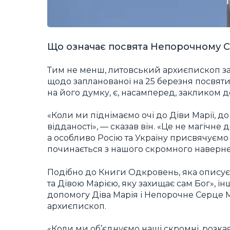
Що означає посвята Непорочному С
Тим не менш, литовський архиєпископ за
щодо запланованої на 25 березня посвяти 
на його думку, є, насамперед, закликом 
«Коли ми піднімаємо очі до Діви Марії, д
відданості», — сказав він. «Це не магічне 
а особливо Росію та Україну присвячуємо
починається з нашого скромного наверне
Подібно до Книги Одкровень, яка описує
та Дівою Марією, яку захищає сам Бог», і
допомогу Діва Марія і Непорочне Серце Ма
архиєпископ.
«Коли ми об’єднуємо наші скромні, розка