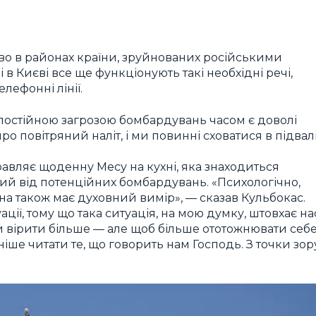
во в районах країни, зруйнованих російськими
 в Києві все ще функціонують такі необхідні речі,
елефонні лінії.
постійною загрозою бомбардувань часом є доволі
о повітряний наліт, і ми повинні сховатися в підвалі
равляє щоденну Месу на кухні, яка знаходиться
ий від потенційних бомбардувань. «Психологічно,
на також має духовний вимір», — сказав Кульбокас.
ації, тому що така ситуація, на мою думку, штовхає на
и вірити більше — але щоб більше ототожнювати себ
ніше читати те, що говорить нам Господь. З точки зор