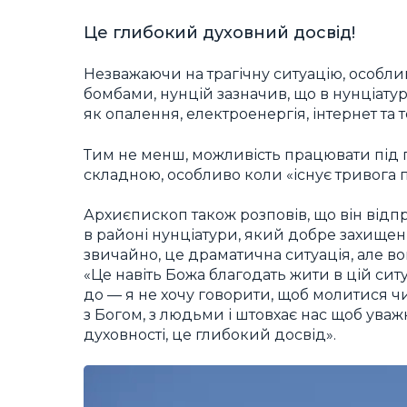
Це глибокий духовний досвід!
Незважаючи на трагічну ситуацію, особли
бомбами, нунцій зазначив, що в нунціатурі
як опалення, електроенергія, інтернет та т
Тим не менш, можливість працювати під 
складною, особливо коли «існує тривога пр
Архиєпископ також розповів, що він відп
в районі нунціатури, який добре захищен
звичайно, це драматична ситуація, але во
«Це навіть Божа благодать жити в цій ситу
до — я не хочу говорити, щоб молитися ч
з Богом, з людьми і штовхає нас щоб уваж
духовності, це глибокий досвід».