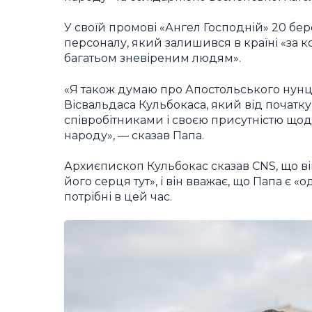
У своїй промові «Ангел Господній» 20 б
персоналу, який залишився в країні «за 
багатьом зневіреним людям».
«Я також думаю про Апостольського нун
Вісвальдаса Кульбокаса, який від початку
співробітниками і своєю присутністю що
народу», — сказав Папа.
Архиєпископ Кульбокас сказав CNS, що він
його серця тут», і він вважає, що Папа є «
потрібні в цей час.