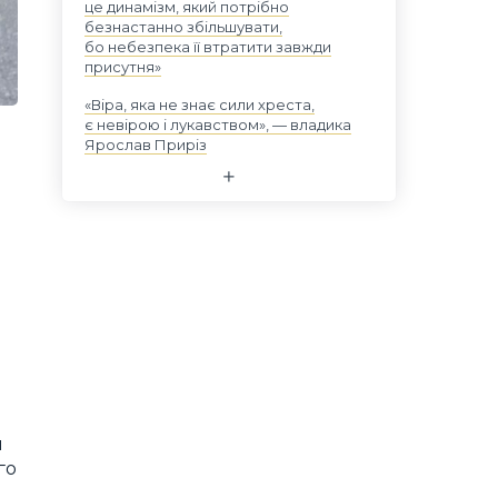
це динамізм, який потрібно
безнастанно збільшувати,
бо небезпека її втратити завжди
присутня»
«Віра, яка не знає сили хреста,
є невірою і лукавством», — владика
Ярослав Приріз
я
го