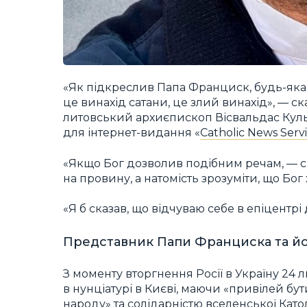
«Як підкреслив Папа Франциск, будь-яка
це винахід сатани, це злий винахід», — ск
литовський архиєпископ Вісвальдас Куль
для інтернет-видання «
Catholic News Serv
«Якщо Бог дозволив подібним речам, — ск
на провину, а натомість зрозуміти, що Бог
«Я б сказав, що відчуваю себе в епіцентрі
Представник Папи Франциска та йо
З моменту вторгнення Росії в Україну 24
в нунціатурі в Києві, маючи «привілей б
народу» та солідарністю вселенської Кат