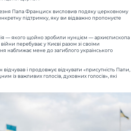
ерезня Папа Франциск висловив подяку церковному
конкретну підтримку, яку ви відважно пропонуєте
ція — якого щойно зробили нунцієм — архиєпископа
 війни перебуває у Києві разом зі своїми
дня наближає мене до загиблого українського
 відчував і продовжує відчувати «присутність Папи,
одним із важливих голосів, духовних голосів», які