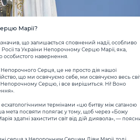
ерцю Марії?
значив, що залишається сповнений надії, особливо
Росії та України Непорочному Серцю Марії, яка,
до особистого навернення.
о Непорочного Серця, це не просто дія нашої
дійство, що ми освячуємо себе, ми освячуємо весь світ
 Непорочному Серцю, і все вирішиться. Ні! Воно
ння».
 есхатологічними термінами «цю битву між сатаною
нша мета посвяти полягає у тому, щоб через «Божу
рія здатні захистити світ від дій диявола», — поясн
яні серця з Непорочним Серцем Діви Марії, тоді