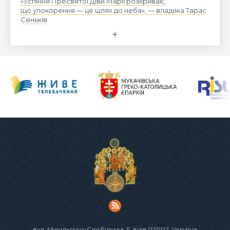
«Успіння Пресвятої Діви Марії розкриває,
що упокорення — це шлях до неба», — владика Тарас
Сеньків
вул. Микільсько-Слобідська, 5
, Київ 02002, Україна