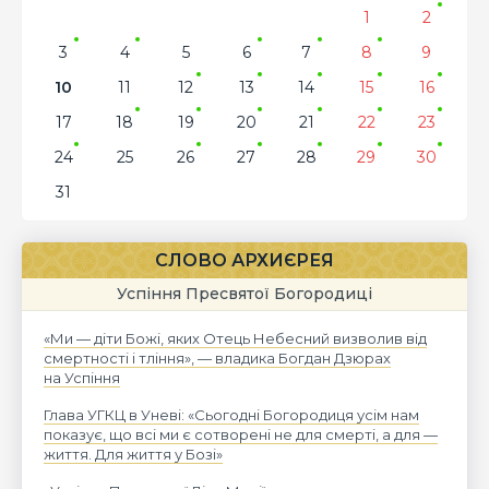
1
2
3
4
5
6
7
8
9
10
11
12
13
14
15
16
17
18
19
20
21
22
23
24
25
26
27
28
29
30
31
СЛОВО АРХИЄРЕЯ
Успіння Пресвятої Богородиці
«Ми — діти Божі, яких Отець Небесний визволив від
смертності і тління», — владика Богдан Дзюрах
на Успіння
Глава УГКЦ в Уневі: «Сьогодні Богородиця усім нам
показує, що всі ми є сотворені не для смерті, а для —
життя. Для життя у Бозі»