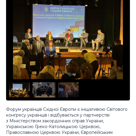
Форум українців Східної Європи є ініціативою Світового
конгресу українців і відбувається у партнерстві
з Міністерством закордонних справ України,
Українською Греко-Католицькою Церквою,
Православною Церквою України, Європейським