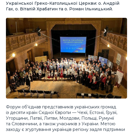
Української Греко-Католицької Церкви: о. Андрій
Гах, о. Віталій Храбатин та о. Роман Ільницький.
Форум об’єднав представників українських громад
із десяти країн Східної Європи — Чехії, Естонії, Грузії,
Угорщини, Латвії, Литви, Молдови, Польщі, Румунії
та Словаччини, а також учасників з України. Метою
заходу є згуртування українців регіону задля підтримки