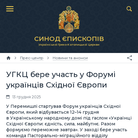
СИНОД ЄПИСКОПІВ
Української Греко-Католицької Церкви
Прес-центр
Новини та анонси
УГКЦ бере участь у Форумі
українців Східної Європи
13 грудня 2025
У Перемишлі стартував Форум українців Східної
Європи, який відбувається 12–14 грудня
в Українському народному домі під гаслом «Українці
Східної Європи: єдність, сила, майбутнє. Разом
формуємо переможне завтра». У заході бере участь
команда Пасторально-міграційного відділу