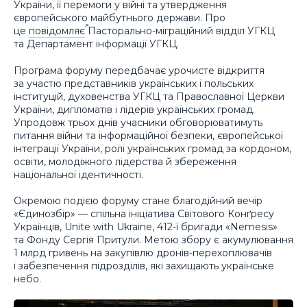
України, її перемоги у війні та утвердження
європейського майбутнього держави. Про
це
повідомляє
Пасторально-міграційний відділ УГКЦ
та Департамент інформації УГКЦ.
Програма форуму передбачає урочисте відкриття
за участю представників українських і польських
інституцій, духовенства УГКЦ та Православної Церкви
України, дипломатів і лідерів українських громад.
Упродовж трьох днів учасники обговорюватимуть
питання війни та інформаційної безпеки, європейської
інтеграції України, ролі українських громад за кордоном,
освіти, молодіжного лідерства й збереження
національної ідентичності.
Окремою подією форуму стане благодійний вечір
«Єдинозбір» — спільна ініціатива Світового Конґресу
Українців, Unite with Ukraine, 412-ї бригади «Nemesis»
та Фонду Сергія Притули. Метою збору є акумулювання
1 млрд гривень на закупівлю дронів-перехоплювачів
і забезпечення підрозділів, які захищають українське
небо.