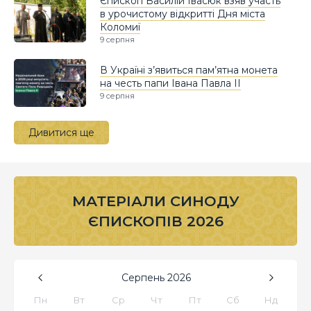
Єпископ Василій Івасюк взяв участь
в урочистому відкритті Дня міста
Коломиї
9 серпня
В Україні з’явиться пам’ятна монета
на честь папи Івана Павла II
9 серпня
Дивитися ще
МАТЕРІАЛИ СИНОДУ
ЄПИСКОПІВ 2026
Серпень
2026
Пн
Вт
Ср
Чт
Пт
Сб
Нд