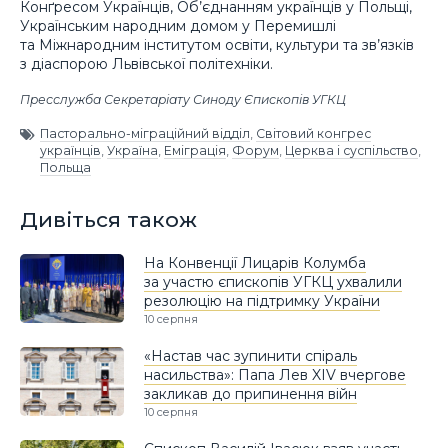
Конґресом Українців, Об’єднанням українців у Польщі,
Українським народним домом у Перемишлі
та Міжнародним інститутом освіти, культури та зв’язків
з діаспорою Львівської політехніки.
Пресслужба Секретаріату Синоду Єпископів УГКЦ
Пасторально-міграційний відділ
,
Світовий конгрес
українців
,
Україна
,
Еміграція
,
Форум
,
Церква і суспільство
,
Польща
Дивіться також
На Конвенції Лицарів Колумба
за участю єпископів УГКЦ ухвалили
резолюцію на підтримку України
10 серпня
«Настав час зупинити спіраль
насильства»: Папа Лев XIV вчергове
закликав до припинення війн
10 серпня