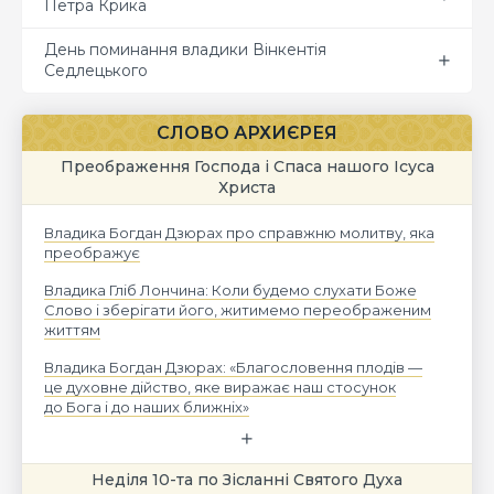
Петра Крика
День поминання владики Вінкентія
Седлецького
СЛОВО АРХИЄРЕЯ
Преображення Господа і Спаса нашого Ісуса
Христа
Владика Богдан Дзюрах про справжню молитву, яка
преображує
Владика Гліб Лончина: Коли будемо слухати Боже
Слово і зберігати його, житимемо переображеним
життям
Владика Богдан Дзюрах: «Благословення плодів —
це духовне дійство, яке виражає наш стосунок
до Бога і до наших ближніх»
Неділя 10-та по Зісланні Святого Духа