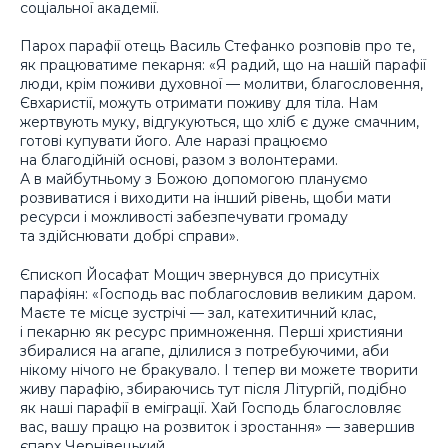
соціальної академії.
Парох парафії отець Василь Стефанко розповів про те,
як працюватиме пекарня: «Я радий, що на нашій парафії
люди, крім поживи духовної — молитви, благословення,
Євхаристії, можуть отримати поживу для тіла. Нам
жертвують муку, відгукуються, що хліб є дуже смачним,
готові купувати його. Але наразі працюємо
на благодійній основі, разом з волонтерами.
А в майбутньому з Божою допомогою плануємо
розвиватися і виходити на інший рівень, щоби мати
ресурси і можливості забезпечувати громаду
та здійснювати добрі справи».
Єпископ Йосафат Мощич звернувся до присутніх
парафіян: «Господь вас поблагословив великим даром.
Маєте те місце зустрічі — зал, катехитичний клас,
і пекарню як ресурс примноження. Перші християни
збиралися на агапе, ділилися з потребуючими, аби
нікому нічого не бракувало. І тепер ви можете творити
живу парафію, збираючись тут після Літургій, подібно
як наші парафії в еміграції. Хай Господь благословляє
вас, вашу працю на розвиток і зростання» — завершив
єпарх Чернівецький.