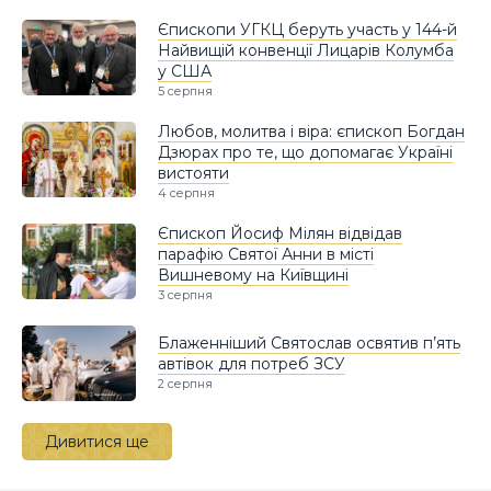
Єпископи УГКЦ беруть участь у 144-й
Найвищій конвенції Лицарів Колумба
у США
5 серпня
Любов, молитва і віра: єпископ Богдан
Дзюрах про те, що допомагає Україні
вистояти
4 серпня
Єпископ Йосиф Мілян відвідав
парафію Святої Анни в місті
Вишневому на Київщині
3 серпня
Блаженніший Святослав освятив п’ять
автівок для потреб ЗСУ
2 серпня
Дивитися ще