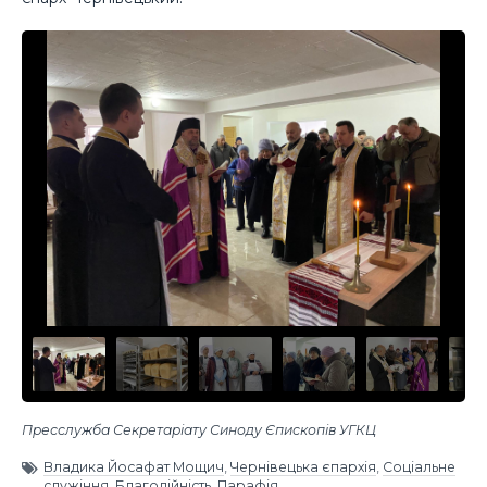
Пресслужба Секретаріату Синоду Єпископів УГКЦ
Владика Йосафат Мощич
,
Чернівецька єпархія
,
Соціальне
служіння
,
Благодійність
,
Парафія