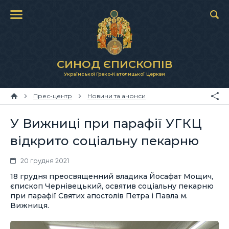
СИНОД ЄПИСКОПІВ
Української Греко-Католицької Церкви
Прес-центр
Новини та анонси
У Вижниці при парафії УГКЦ
відкрито соціальну пекарню
20 грудня 2021
18 грудня преосвященний владика Йосафат Мощич,
єпископ Чернівецький, освятив соціальну пекарню
при парафії Святих апостолів Петра і Павла м.
Вижниця.