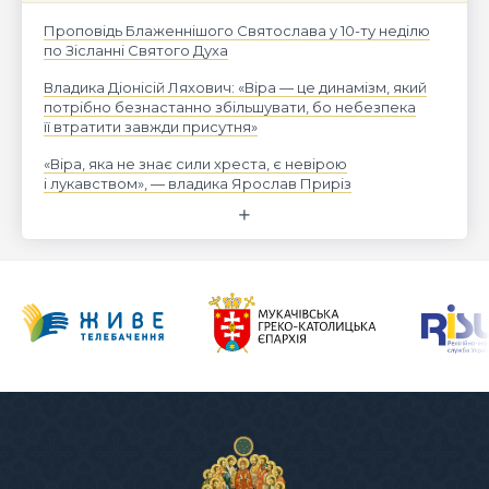
Проповідь Блаженнішого Святослава у 10-ту неділю
по Зісланні Святого Духа
Владика Діонісій Ляхович: «Віра — це динамізм, який
потрібно безнастанно збільшувати, бо небезпека
її втратити завжди присутня»
«Віра, яка не знає сили хреста, є невірою
і лукавством», — владика Ярослав Приріз