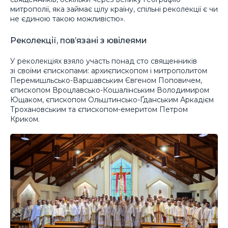
митрополії, яка займає цілу країну, спільні реколекції є чи
не єдиною такою можливістю».
Реколекції, пов’язані з ювілеями
У реколекціях взяло участь понад сто священників
зі своїми єпископами: архиєпископом і митрополитом
Перемишльсько-Варшавським Євгеном Поповичем,
єпископом Вроцлавсько-Кошалінським Володимиром
Ющаком, єпископом Ольштинсько-Ґданським Аркадієм
Трохановським та єпископом-емеритом Петром
Криком.