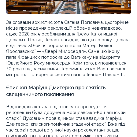
За словами архиєпископа Євгена Поповича, цьогорічне
місце проведення реколекцій обране невипадково,
адже 2026 рік є особливим для Греко-Католицької
Церкви в Польщі. Ієрарх нагадав, що цього року Церква
відзначає 30-річчя коронації ікони Матері Божої
Ярославської — «Двері Милосердя». Саме цю ікону
папа Франциск попросив до Ватикану на відкриття
Ювілейного Року милосердя. Крім того, виповнюється
30 років від заснування Перемишльсько-Варшавської
митрополії, створеної святим папою Іваном Павлом II.
Єпископ Маріуш Дмитерко про святість
священничого покликання
Відповідальність за підготовку та проведення
реколекцій була доручена Вроцлавсько-Кошалінській
єпархії. Духовним провідником став владика Маріуш
Дмитерко, єпископ-помічник згаданої єпархії. Вже під
час своєї першої вступної науки реколектант задав
глибокий тон для подальших роздумів, звернувши