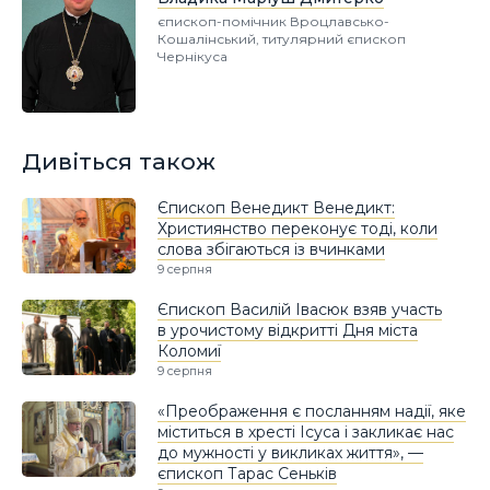
єпископ-помічник Вроцлавсько-
Кошалінський, титулярний єпископ
Чернікуса
Дивіться також
Єпископ Венедикт Венедикт:
Християнство переконує тоді, коли
слова збігаються із вчинками
9 серпня
Єпископ Василій Івасюк взяв участь
в урочистому відкритті Дня міста
Коломиї
9 серпня
«Преображення є посланням надії, яке
міститься в хресті Ісуса і закликає нас
до мужності у викликах життя», —
єпископ Тарас Сеньків