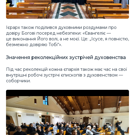
Ієрарх також поділився духовними роздумами про
довіру Богові посеред небезпеки: «Євангеліє —
це виконання Його волі, а не моєї. Це: „Ісусе, я повністю,
безмежно довіряю Тобі“».
Значення реколекційних зустрічей духовенства
Під час реколекцій кожна єпархія також має час на свої
внутрішні робочі зустрічі єпископів з духовенством —
соборчики.