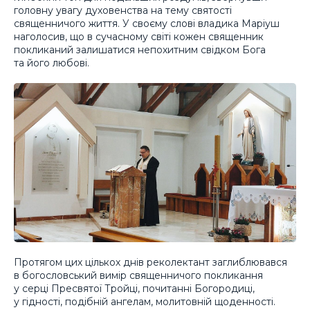
головну увагу духовенства на тему святості
священничого життя. У своєму слові владика Маріуш
наголосив, що в сучасному світі кожен священник
покликаний залишатися непохитним свідком Бога
та його любові.
Протягом цих цількох днів реколектант заглиблювався
в богословський вимір священничого покликання
у серці Пресвятої Тройці, почитанні Богородиці,
у гідності, подібній ангелам, молитовній щоденності.