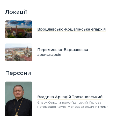
Локації
Вроцлавсько-Кошалінська єпархія
Перемисько-Варшавська
архиєпархія
Персони
Владика Аркадій Трохановський
Єпарх Ольштинсько-Ґданський, Голова
Патріаршої комісії у справах родини і мирян