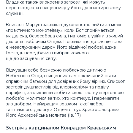
Владика також виокремив загрози, які можуть
перешкоджати священнику у його душпастирському
служінні.
Єпископ Маріуш закликав духовенство вийти за межі
«практичного монотеїзму», коли Бог сприймається
як далека, безособова сила, і натомість увійти в живий
діалог із люблячим Отцем. Покликання до священства
є незаслуженим даром Його відвічної любові, адже
Господь передбачив і вибрав кожного
ще до заснування світу.
Відчувши себе безмежно любленою дитиною
Небесного Отця, священник сам покликаний стати
справжнім батьком для довірених йому вірних. Єпископ
застеріг душпастирів від клерикалізму та поділу
парафіян, закликавши любити свою паству жертовною
любов’ю, молитися за тих, хто критикує, і перемагати
зло добром. Найкращим зразком такої любові
та інтимного діалогу з Отцем є Ісус Христос, зокрема
Його Архиєрейська молитва (Ів. 17).
Зустріч з кардиналом Конрадом Краєвським