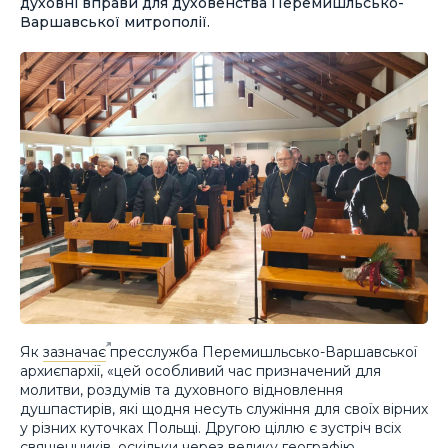
духовні вправи для духовенства Перемишльсько-
Варшавської митрополії.
Як
зазначає
пресслужба Перемишльсько-Варшавської
архиєпархії, «цей особливий час призначений для
молитви, роздумів та духовного відновлення
душпастирів, які щодня несуть служіння для своїх вірних
у різних куточках Польщі. Другою ціллю є зустріч всіх
священників, оскільки через велику географію