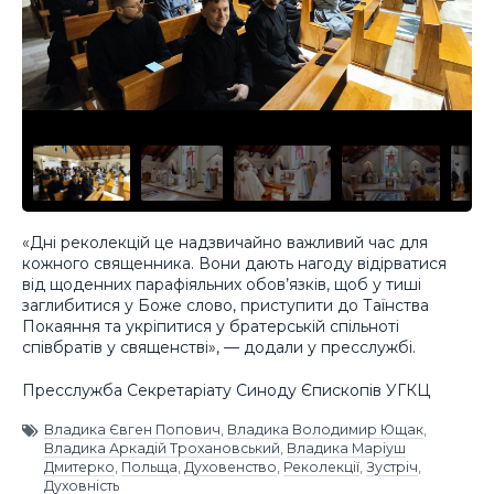
«Дні реколекцій це надзвичайно важливий час для
кожного священника. Вони дають нагоду відірватися
від щоденних парафіяльних обов’язків, щоб у тиші
заглибитися у Боже слово, приступити до Таїнства
Покаяння та укріпитися у братерській спільноті
співбратів у священстві», — додали у пресслужбі.
Пресслужба Секретаріату Синоду Єпископів УГКЦ
Владика Євген Попович
,
Владика Володимир Ющак
,
Владика Аркадій Трохановський
,
Владика Маріуш
Дмитерко
,
Польща
,
Духовенство
,
Реколекції
,
Зустріч
,
Духовність