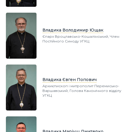
Владика Володимир Ющак
Єпарх Вроцлавсько-Кошалінський, Член
Постійного Синоду УГКЦ
Владика Євген Попович
Архиєпископ і митрополит Перемисько-
Варшавський, Голова Канонічного відділу
УГКЦ
Владика Маріуш Дмитерко