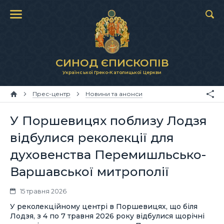
СИНОД ЄПИСКОПІВ
Української Греко-Католицької Церкви
Прес-центр
Новини та анонси
У Поршевицях поблизу Лодзя
відбулися реколекції для
духовенства Перемишльсько-
Варшавської митрополії
15 травня 2026
У реколекційному центрі в Поршевицях, що біля
Лодзя, з 4 по 7 травня 2026 року відбулися щорічні