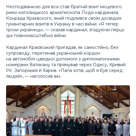
Несподіванкою для всіх став братній візит місцевого
римо-католицького архиєпископа Лодзі кардинала
Конрада Краєвского, який поділився своїм досвідом
гуманітарних візитів в Україну в часі війни. «Я тепер
трохи українець», — сказав кардинал, згадуючи перші
дні повномасштабної війни.
Кардинал Краєвський пригадав, як самостійно, без
супроводу, перетинав український кордон
на автомобілі швидкої допомоги з дипломатичними
номерами Ватикану та прямував через Одесу, Кривий
Ріг, Запоріжжя й Харків. «Папа хотів, щоб я був серед
людей», — наголосив він.