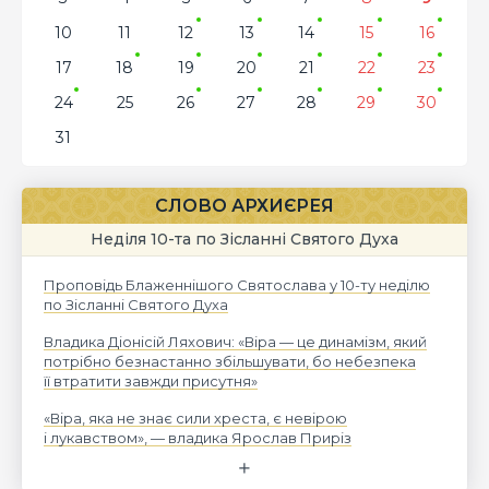
10
11
12
13
14
15
16
17
18
19
20
21
22
23
24
25
26
27
28
29
30
31
СЛОВО АРХИЄРЕЯ
Неділя 10-та по Зісланні Святого Духа
Проповідь Блаженнішого Святослава у 10-ту неділю
по Зісланні Святого Духа
Владика Діонісій Ляхович: «Віра — це динамізм, який
потрібно безнастанно збільшувати, бо небезпека
її втратити завжди присутня»
«Віра, яка не знає сили хреста, є невірою
і лукавством», — владика Ярослав Приріз