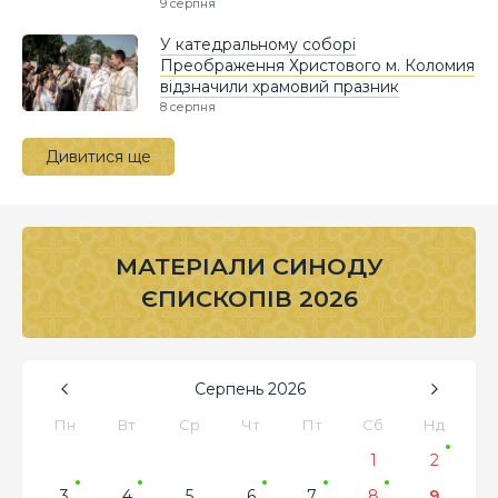
9 серпня
У катедральному соборі
Преображення Христового м. Коломия
відзначили храмовий празник
8 серпня
Дивитися ще
МАТЕРІАЛИ СИНОДУ
ЄПИСКОПІВ 2026
Серпень
2026
Пн
Вт
Ср
Чт
Пт
Сб
Нд
1
2
3
4
5
6
7
8
9