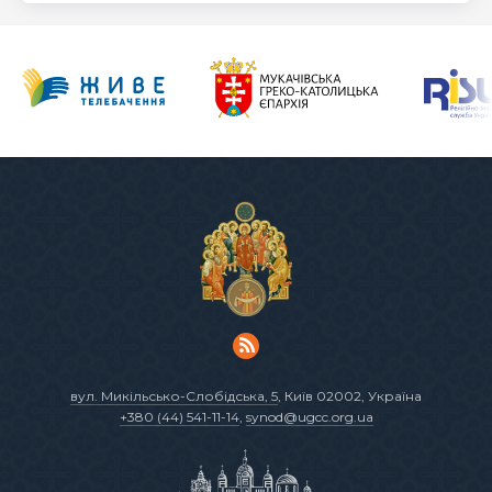
вул. Микільсько-Слобідська, 5
, Київ 02002, Україна
+380 (44) 541-11-14
,
synod@ugcc.org.ua