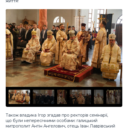
життя!
Також владика Ігор згадав про ректорів семінарії,
що були непересічними особами: галицький
митрополит Антін Ангелович, отець Іван Лаврівський