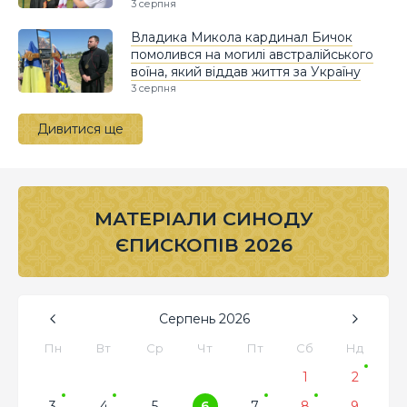
3 серпня
Владика Микола кардинал Бичок
помолився на могилі австралійського
воїна, який віддав життя за Україну
3 серпня
Дивитися ще
МАТЕРІАЛИ СИНОДУ
ЄПИСКОПІВ 2026
Серпень
2026
Пн
Вт
Ср
Чт
Пт
Сб
Нд
1
2
3
4
5
6
7
8
9