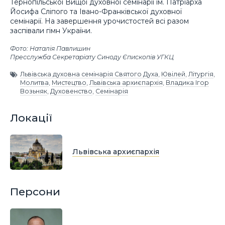
Тернопільської Вищої духовної семінарії ім. Патріарха
Йосифа Сліпого та Івано-Франківської духовної
семінарії. На завершення урочистостей всі разом
заспівали гімн України.
Фото: Наталія Павлишин
Пресслужба Секретаріату Синоду Єпископів УГКЦ
Львівська духовна семінарія Святого Духа
,
Ювілей
,
Літургія
,
Молитва
,
Мистецтво
,
Львівська архиєпархія
,
Владика Ігор
Возьняк
,
Духовенство
,
Семінарія
Локації
Львівська архиєпархія
Персони