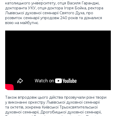
католицького університету, отця Василя Гаранджі,
докторанта УКУ, отця-доктора Ігоря Бойка, ректора
Львівської духовної семінарії Святого Духа, про
розвиток семінарії упродовж 240 років та дізналися
візію на майбутнє.
Також впродовж цього дійства прозвучали різні твори
у виконанні оркестру Львівської духовної семінарії
та октетів, зокрема Київської Трьохсвятительської
духовної семінарії, Дрогобицької духовної семінарії,