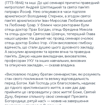
(1773–1846) та інші. До цієї семінарії причетні праведний
митрополит Андрей Шептицький та святої пам’яті
патріарх Йосиф. Нею опікувався в часи підпілля
архиєпископ Володимир Стернюк, а згодом святої
пам’яті архиєпископи Іван-Мирослав Любачівський
та Любомир Гузар. У ближчі часи ректорами були
отець-доктор Прах Богдан, отець Фредина Микола
та отець-доктор Святослав Шевчук, теперішній Глава
нашої церкви. На даний час провід семінарії очолює
отець-доктор Бойко Ігор. «Усім висловлюю глибоку
вдячність, що стали душею цього духовного закладу.
А заснулим архиєреям та ієреям вічна та праведна
пам’ять. Дякую нашим викладачам, вихователям,
професорам УКУ та інших навчальних, виховних
та опікуючих закладів», — сказав владика.
«Висловлюю подяку братам семінаристам, які розуміють
стан свого покликання та велику відповідальність
перед Богом. Хай Господь усіх благословить, надихає
до гідного християнського життя, а нам дає дар
прийняти це і впровадити у своє життя! Боже, Святий
Духу, бережи спільноту своєї семінарії! Пресвята
Богородице, рятуй нас!» — мовив на завершення