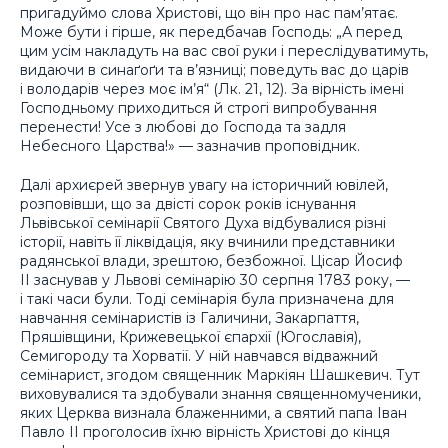
пригадуймо слова Христові, що він про нас пам’ятає.
Може бути і гірше, як передбачав Господь: „А перед
цим усім накладуть на вас свої руки і переслідуватимуть,
видаючи в синаґоґи та в’язниці; поведуть вас до царів
і володарів через моє ім’я“ (Лк. 21, 12). За вірність імені
Господньому приходиться й строгі випробування
перенести! Усе з любові до Господа та задля
Небесного Царства!» — зазначив проповідник.
Далі архиєрей звернув увагу на історичний ювілей,
розповівши, що за двісті сорок років існування
Львівської семінарії Святого Духа відбувалися різні
історії, навіть її ліквідація, яку вчинили представники
радянської влади, зрештою, безбожної. Цісар Йосиф
ІІ заснував у Львові семінарію 30 серпня 1783 року, —
і такі часи були. Тоді семінарія була призначена для
навчання семінаристів із Галичини, Закарпаття,
Пряшівщини, Крижевецької єпархії (Югославія),
Семигороду та Хорватії. У ній навчався відважний
семінарист, згодом священник Маркіян Шашкевич. Тут
виховувалися та здобували знання священномученики,
яких Церква визнала блаженними, а святий папа Іван
Павло ІІ проголосив їхню вірність Христові до кінця