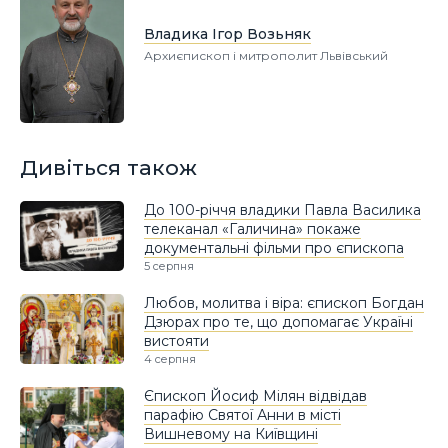
Владика Ігор Возьняк
Архиєпископ і митрополит Львівський
Дивіться також
До 100-річчя владики Павла Василика
телеканал «Галичина» покаже
документальні фільми про єпископа
5 серпня
Любов, молитва і віра: єпископ Богдан
Дзюрах про те, що допомагає Україні
вистояти
4 серпня
Єпископ Йосиф Мілян відвідав
парафію Святої Анни в місті
Вишневому на Київщині