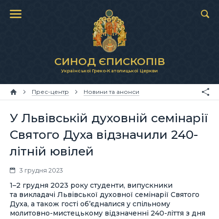
СИНОД ЄПИСКОПІВ
Української Греко-Католицької Церкви
Прес-центр
Новини та анонси
У Львівській духовній семінарії
Святого Духа відзначили 240-
літній ювілей
3 грудня 2023
1–2 грудня 2023 року студенти, випускники
та викладачі Львівської духовної семінарії Святого
Духа, а також гості об’єдналися у спільному
молитовно-мистецькому відзначенні 240-ліття з дня