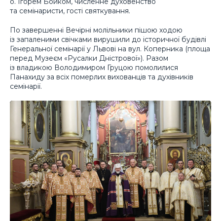
о. Ігорем Бойком, численне духовенство
та семінаристи, гості святкування.
По завершенні Вечірні молільники пішою ходою
із запаленими свічками вирушили до історичної будівлі
Генеральної семінарії у Львові на вул. Коперника (площа
перед Музеєм «Русалки Дністрової»). Разом
із владикою Володимиром Груцою помолилися
Панахиду за всіх померлих вихованців та духівників
семінарії.