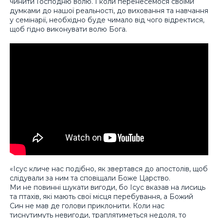
чинити Господню волю. І коли перенесемося своїми
думками до нашої реальності, до виховання та навчання
у семінарії, необхідно буде чимало від чого відректися,
щоб гідно виконувати волю Бога.
«Ісус кличе нас подібно, як звертався до апостолів, щоб
слідували за ним та сповіщали Боже Царство.
Ми не повинні шукати вигоди, бо Ісус вказав на лисиць
та птахів, які мають свої місця перебування, а Божий
Син не мав де голови приклонити. Коли нас
тиснутимуть невигоди, траплятиметься недоля, то