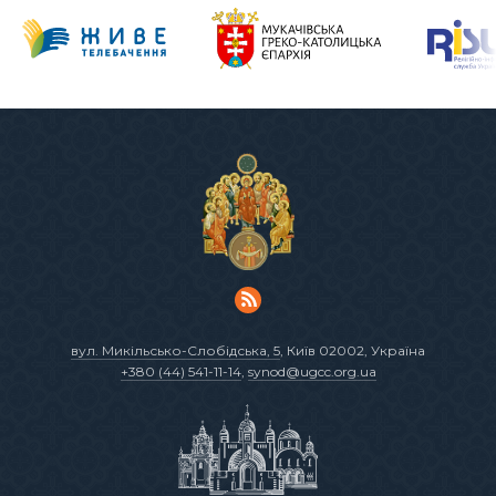
вул. Микільсько-Слобідська, 5
, Київ 02002, Україна
+380 (44) 541-11-14
,
synod@ugcc.org.ua