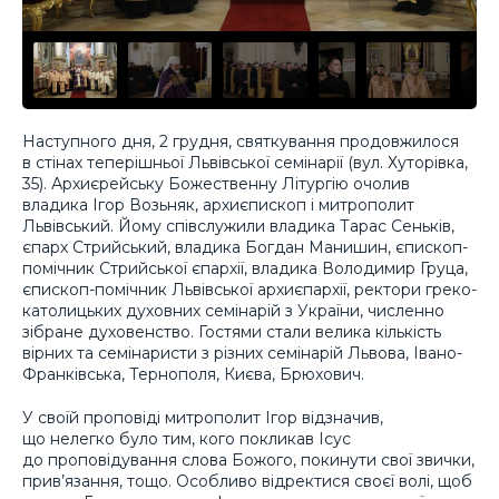
Наступного дня, 2 грудня, святкування продовжилося
в стінах теперішньої Львівської семінарії (вул. Хуторівка,
35). Архиєрейську Божественну Літургію очолив
владика Ігор Возьняк, архиєпископ і митрополит
Львівський. Йому співслужили владика Тарас Сеньків,
єпарх Стрийський, владика Богдан Манишин, єпископ-
помічник Стрийської єпархії, владика Володимир Груца,
єпископ-помічник Львівської архиєпархії, ректори греко-
католицьких духовних семінарій з України, численно
зібране духовенство. Гостями стали велика кількість
вірних та семінаристи з різних семінарій Львова, Івано-
Франківська, Тернополя, Києва, Брюхович.
У своїй проповіді митрополит Ігор відзначив,
що нелегко було тим, кого покликав Ісус
до проповідування слова Божого, покинути свої звички,
прив’язання, тощо. Особливо відректися своєї волі, щоб