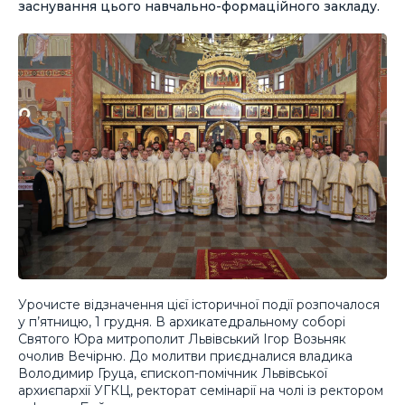
заснування цього навчально-формаційного закладу.
Урочисте відзначення цієї історичної події розпочалося
у п’ятницю, 1 грудня. В архикатедральному соборі
Святого Юра митрополит Львівський Ігор Возьняк
очолив Вечірню. До молитви приєдналися владика
Володимир Груца, єпископ-помічник Львівської
архиєпархії УГКЦ, ректорат семінарії на чолі із ректором