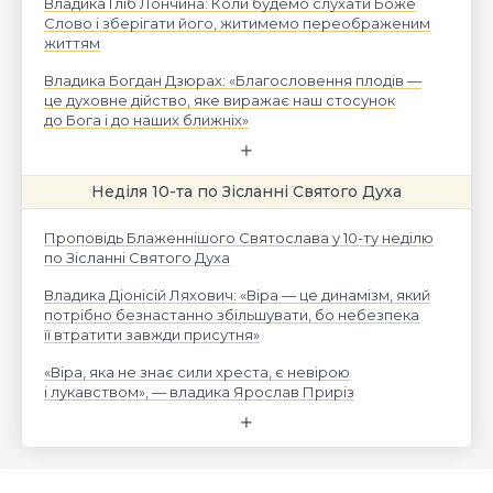
Владика Гліб Лончина: Коли будемо слухати Боже
Слово і зберігати його, житимемо переображеним
життям
Владика Богдан Дзюрах: «Благословення плодів —
це духовне дійство, яке виражає наш стосунок
до Бога і до наших ближніх»
Неділя 10-та по Зісланні Святого Духа
Проповідь Блаженнішого Святослава у 10-ту неділю
по Зісланні Святого Духа
Владика Діонісій Ляхович: «Віра — це динамізм, який
потрібно безнастанно збільшувати, бо небезпека
її втратити завжди присутня»
«Віра, яка не знає сили хреста, є невірою
і лукавством», — владика Ярослав Приріз