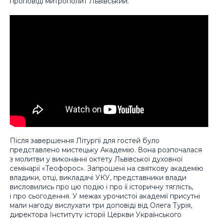
проповіді митрополит Львівський.
Після завершення Літургії для гостей було
представлено мистецьку Академію. Вона розпочалася
з молитви у виконанні октету Львівської духовної
семінарії «Теофорос». Запрошені на святкову академію
владики, отці, викладачі УКУ, представники влади
висловились про цю подію і про її історичну тяглість,
і про сьогодення. У межах урочистої академії присутні
мали нагоду вислухати три доповіді від Олега Турія,
директора Інституту історії Церкви Українського