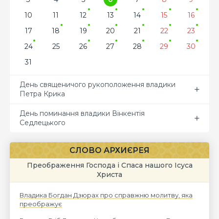
10
11
12
13
14
15
16
17
18
19
20
21
22
23
24
25
26
27
28
29
30
31
День священичого рукоположення владики
Петра Крика
День поминання владики Вінкентія
Седлецького
СЛОВО АРХИЄРЕЯ
Преображення Господа і Спаса нашого Ісуса
Христа
Владика Богдан Дзюрах про справжню молитву, яка
преображує