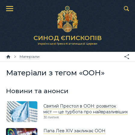
СИНОД ЄПИСКОПІВ
Української Греко-Католицької Церкви
Матеріали
Матеріали з тегом «ООН»
Новини та анонси
Святий Престол в ООН: розвиток
міст — це турбота про найвразливіших
30 липня
Папа Лев XIV закликає ООН