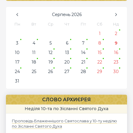
Серпень
2026
Пн
Вт
Ср
Чт
Пт
Сб
Нд
1
2
3
4
5
6
7
8
9
10
11
12
13
14
15
16
17
18
19
20
21
22
23
24
25
26
27
28
29
30
31
СЛОВО АРХИЄРЕЯ
Неділя 10-та по Зісланні Святого Духа
Проповідь Блаженнішого Святослава у 10-ту неділю
по Зісланні Святого Духа