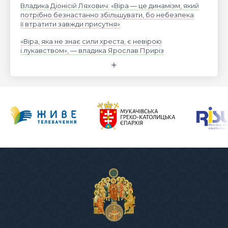
Владика Діонісій Ляхович: «Віра — це динамізм, який
потрібно безнастанно збільшувати, бо небезпека
її втратити завжди присутня»
«Віра, яка не знає сили хреста, є невірою
і лукавством», — владика Ярослав Приріз