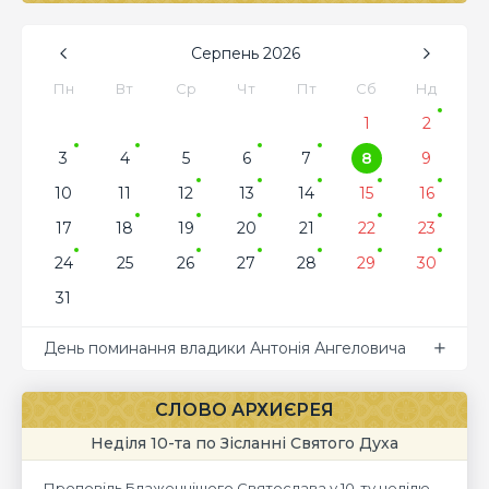
Серпень
2026
Пн
Вт
Ср
Чт
Пт
Сб
Нд
1
2
3
4
5
6
7
8
9
10
11
12
13
14
15
16
17
18
19
20
21
22
23
24
25
26
27
28
29
30
31
День поминання владики Антонія Ангеловича
СЛОВО АРХИЄРЕЯ
Неділя 10-та по Зісланні Святого Духа
Проповідь Блаженнішого Святослава у 10-ту неділю