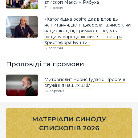
єпископ Максим Рябуха
21 вересня
«Католицька освіта дає відповідь
на питання, де ті джерела і цінності, які
надихають, підтримують і ведуть
людину впродовж життя, — сестра
Христофора Буштин
17 вересня
Проповіді та промови
Митрополит Борис Ґудзяк: Пророче
служіння наших шкіл
24 вересня
МАТЕРІАЛИ СИНОДУ
ЄПИСКОПІВ 2026