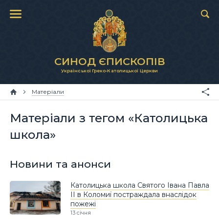
СИНОД ЄПИСКОПІВ
Української Греко-Католицької Церкви
Матеріали
Матеріали з тегом «Католицька
школа»
Новини та анонси
Католицька школа Святого Івана Павла
ІІ в Коломиї постраждала внаслідок
пожежі
13 січня