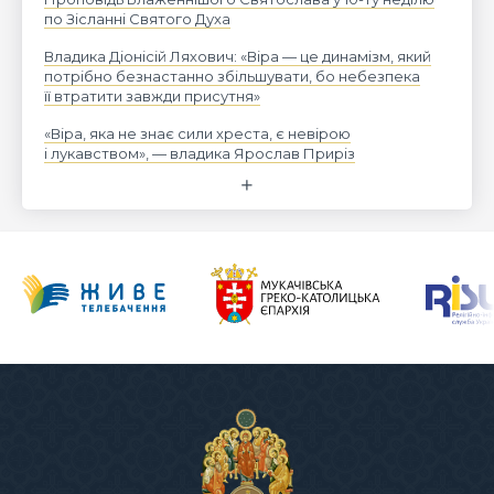
по Зісланні Святого Духа
Владика Діонісій Ляхович: «Віра — це динамізм, який
потрібно безнастанно збільшувати, бо небезпека
її втратити завжди присутня»
«Віра, яка не знає сили хреста, є невірою
і лукавством», — владика Ярослав Приріз