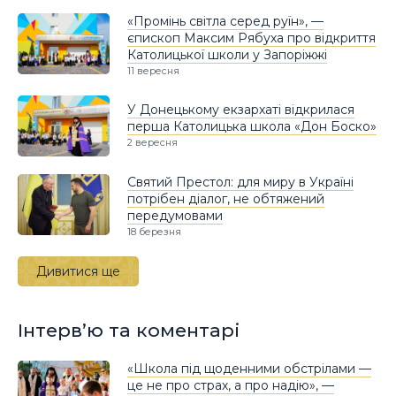
«Промінь світла серед руїн», —
єпископ Максим Рябуха про відкриття
Католицької школи у Запоріжжі
11 вересня
У Донецькому екзархаті відкрилася
перша Католицька школа «Дон Боско»
2 вересня
Святий Престол: для миру в Україні
потрібен діалог, не обтяжений
передумовами
18 березня
Дивитися ще
Інтерв’ю та коментарі
«Школа під щоденними обстрілами —
це не про страх, а про надію», —