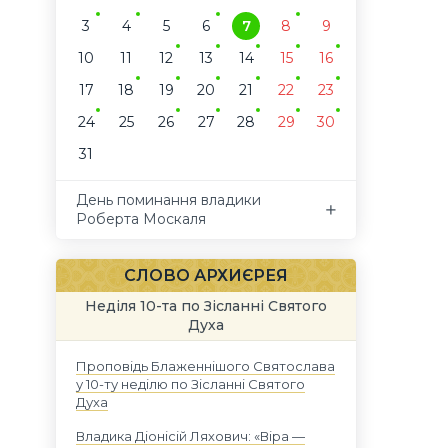
3
4
5
6
7
8
9
10
11
12
13
14
15
16
17
18
19
20
21
22
23
24
25
26
27
28
29
30
31
День поминання владики
Роберта Москаля
СЛОВО АРХИЄРЕЯ
Неділя 10-та по Зісланні Святого
Духа
Проповідь Блаженнішого Святослава
у 10-ту неділю по Зісланні Святого
Духа
Владика Діонісій Ляхович: «Віра —