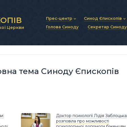
ОПІВ
Прес-центр
Синод Єпископів
Голова Синоду
Секретар Синоду
кої Церкви
Новини та анонси
Статут Синоду Єписко
Інтерв’ю та коментарі
Регламент Синоду Єп
Проповіді та промови
Положення про Голов
Молитовне прикликанн
Синодальні органи
Секретаріат Синоду
Контактна інформація
овна тема Синоду Єпископів
и:
Доктор психології Лідія Заблоцька
й
розповіла про можливості
ноді
психологічної допомоги біженцям