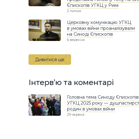
Єпископів УГКЦ у Римі
2 липня
Церковну комунікацію УГКЦ
в умовах війни проаналізували
на Синоді Єпископів
6 вересня
Дивитися ще
Інтерв’ю та коментарі
Головна тема Синоду Єпископів
УГКЦ 2025 року — душпастирс
родин в умовах війни
29 червня