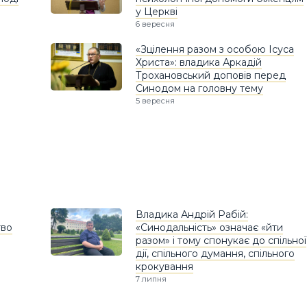
у Церкві
6 вересня
«Зцілення разом з особою Ісуса
Христа»: владика Аркадій
Трохановський доповів перед
Синодом на головну тему
5 вересня
Владика Андрій Рабій:
тво
«Синодальність» означає «йти
разом» і тому спонукає до спільної
дії, спільного думання, спільного
крокування
7 липня