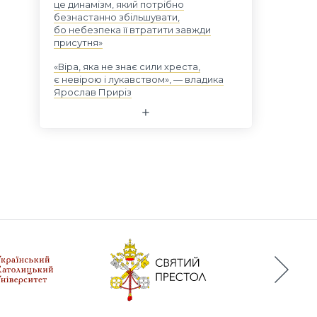
це динамізм, який потрібно
безнастанно збільшувати,
бо небезпека її втратити завжди
присутня»
«Віра, яка не знає сили хреста,
є невірою і лукавством», — владика
Ярослав Приріз