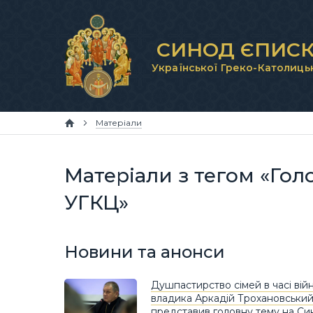
СИНОД ЄПИСК
Української Греко-Католиць
Матеріали
Матеріали з тегом «Гол
УГКЦ»
Новини та анонси
Душпастирство сімей в часі війн
владика Аркадій Трохановськи
представив головну тему на Си