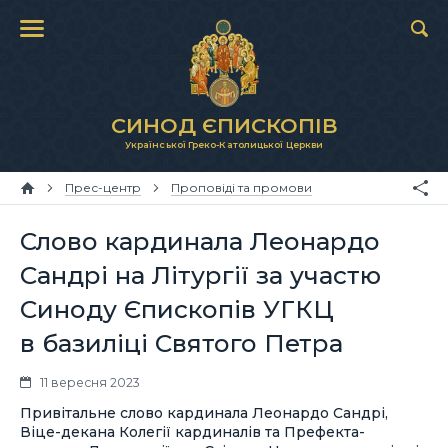
СИНОД ЄПИСКОПІВ
Української Греко-Католицької Церкви
Прес-центр
Проповіді та промови
Слово кардинала Леонардо
Сандрі на Літургії за участю
Синоду Єпископів УГКЦ
в базиліці Святого Петра
11 вересня 2023
Привітальне слово кардинала Леонардо Сандрі,
Віце-декана Колегії кардиналів та Префекта-