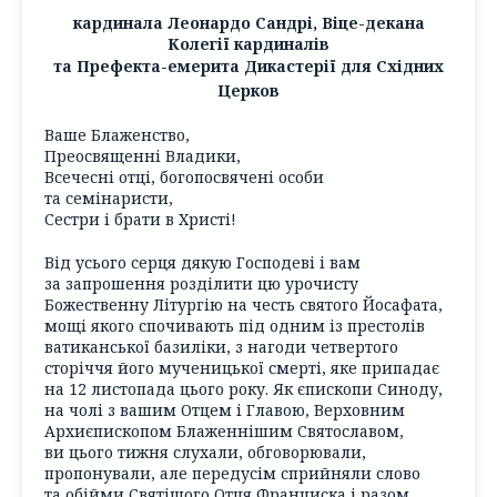
кардинала Леонардо Сандрі, Віце-декана
Колегії кардиналів
та Префекта-емерита Дикастерії для Східних
Церков
Ваше Блаженство,
Преосвященні Владики,
Всечесні отці, богопосвячені особи
та семінаристи,
Сестри і брати в Христі!
Від усього серця дякую Господеві і вам
за запрошення розділити цю урочисту
Божественну Літургію на честь святого Йосафата,
мощі якого спочивають під одним із престолів
ватиканської базиліки, з нагоди четвертого
сторіччя його мученицької смерті, яке припадає
на 12 листопада цього року. Як єпископи Синоду,
на чолі з вашим Отцем і Главою, Верховним
Архиєпископом Блаженнішим Святославом,
ви цього тижня слухали, обговорювали,
пропонували, але передусім сприйняли слово
та обійми Святішого Отця Франциска і разом