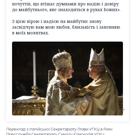
почуттів, що втішає думками про надію і довіру
до майбутнього, яке знаходиться в руках Божих».
З цією вірою і надією на майбутнє знову
засвідчую вам мою любов, близькість і запевняю
в моїх молитвах.
Переклад з італійської Секретаріату Глави УГКЦ в Римі
Пресслужба Секретаріату Синоду Єпископів УГКЦ