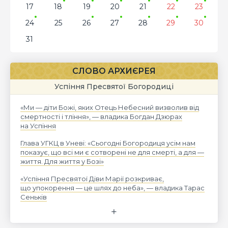
17
18
19
20
21
22
23
24
25
26
27
28
29
30
31
СЛОВО АРХИЄРЕЯ
Успіння Пресвятої Богородиці
«Ми — діти Божі, яких Отець Небесний визволив від
смертності і тління», — владика Богдан Дзюрах
на Успіння
Глава УГКЦ в Уневі: «Сьогодні Богородиця усім нам
показує, що всі ми є сотворені не для смерті, а для —
життя. Для життя у Бозі»
«Успіння Пресвятої Діви Марії розкриває,
що упокорення — це шлях до неба», — владика Тарас
Сеньків