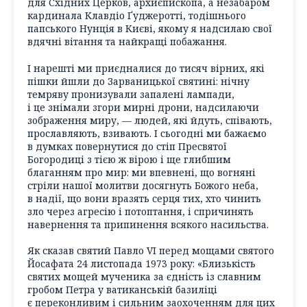
для Східних Церков, архиєпископа, а незабаром
кардинала Клавдіо Ґуджеротті, тодішнього
папського Нунція в Києві, якому я надсилаю свої
вдячні вітання та найкращі побажання.
І нарешті ми приєдналися до тисяч вірних, які
пішки йшли до Зарваницької святині: нічну
темряву пронизували запалені лампади,
і це знімали згори мирні дрони, надсилаючи
зображення миру, — людей, які йдуть, співають,
прославляють, взивають. І сьогодні ми бажаємо
в думках повернутися до стіп Пресвятої
Богородиці з тією ж вірою і ще глибшим
благанням про мир: ми впевнені, що вогняні
стріли нашої молитви досягнуть Божого неба,
в надії, що вони вразять серця тих, хто чинить
зло через агресію і потоптання, і спричинять
навернення та припинення всякого насильства.
Як сказав святий Павло VI перед мощами святого
Йосафата 24 листопада 1973 року: «Близькість
святих мощей мученика за єдність із славним
гробом Петра у ватиканській базиліці
є переконливим і сильним заохоченням для цих