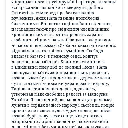
я приймав його в дусі дружби і прагнув виконати
всі прохання, які він хотів звернути до Його
Святості, насамперед про беатифікацію
мучеників, яких Папа пізніше проголосив
блаженними. Він високо оцінив їхнє свідчення,
нагадавши також про свідчення членів інших
християнських конфесій та релігій, заради
свободи та гідності кожної людини. Звертаючись
до молоді, він сказав: «Свобода вимагає сильного,
відповідального, зрілого сумління. Свобода
вимагає багато і, в певному сенсі, коштує
дорожче, ніж рабство!» Коли ми зупинилися
в Биківнянському лісі на околиці Києва, Папа
вшанував пам’ять жертв радянських репресій,
кожна з яких була представлена деревом: вони
були синами і доньками українського народу.
Тоді шелест листя цих дерев, здавалось,
утворював гімн свободи і радості за майбутнє
України. Я впевнений, що мелодія ця продовжує
лунати в серцях вашого народу і сьогодні, попри
крики болю і свист куль: будьмо певні, що після
кожної бурі знову засяє сонце, як це сталося
наприкінці зустрічі з молоддю, коли сильний
дощ змінився безхмарним небом, як зауважив