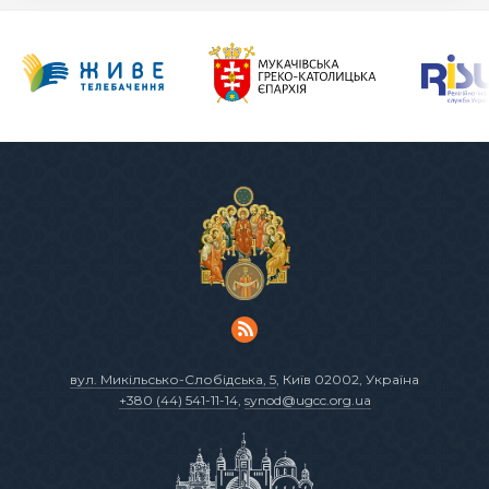
вул. Микільсько-Слобідська, 5
, Київ 02002, Україна
+380 (44) 541-11-14
,
synod@ugcc.org.ua