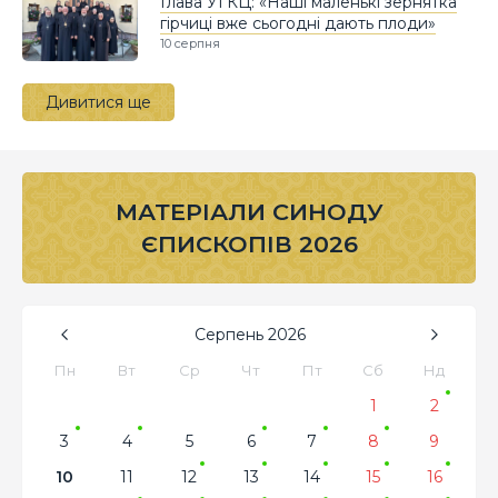
Глава УГКЦ: «Наші маленькі зернятка
гірчиці вже сьогодні дають плоди»
10 серпня
Дивитися ще
МАТЕРІАЛИ СИНОДУ
ЄПИСКОПІВ 2026
Серпень
2026
Пн
Вт
Ср
Чт
Пт
Сб
Нд
1
2
3
4
5
6
7
8
9
10
11
12
13
14
15
16