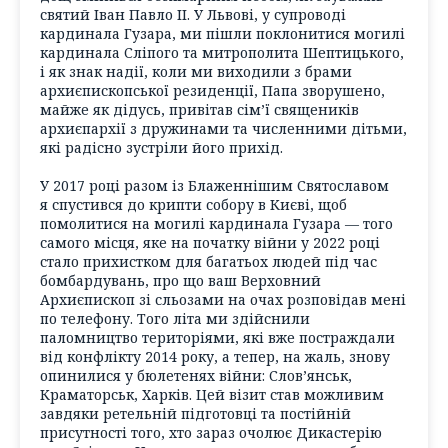
святий Іван Павло ІІ. У Львові, у супроводі
кардинала Гузара, ми пішли поклонитися могилі
кардинала Сліпого та митрополита Шептицького,
і як знак надії, коли ми виходили з брами
архиєпископської резиденції, Папа зворушено,
майже як дідусь, привітав сім’ї священиків
архиєпархії з дружинами та численними дітьми,
які радісно зустріли його прихід.
У 2017 році разом із Блаженнішим Святославом
я спустився до крипти собору в Києві, щоб
помолитися на могилі кардинала Гузара — того
самого місця, яке на початку війни у 2022 році
стало прихистком для багатьох людей під час
бомбардувань, про що ваш Верховний
Архиєпископ зі сльозами на очах розповідав мені
по телефону. Того літа ми здійснили
паломництво територіями, які вже постраждали
від конфлікту 2014 року, а тепер, на жаль, знову
опинилися у бюлетенях війни: Слов’янськ,
Краматорськ, Харків. Цей візит став можливим
завдяки ретельній підготовці та постійній
присутності того, хто зараз очолює Дикастерію