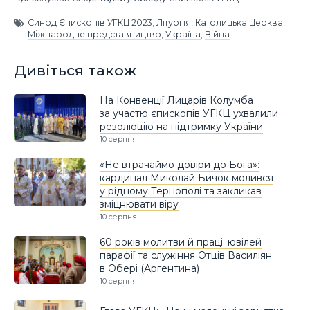
Синод Єпископів УГКЦ 2023
,
Літургія
,
Католицька Церква
,
Міжнародне представництво
,
Україна
,
Війна
Дивіться також
На Конвенції Лицарів Колумба
за участю єпископів УГКЦ ухвалили
резолюцію на підтримку України
10 серпня
«Не втрачаймо довіри до Бога»:
кардинал Миколай Бичок молився
у рідному Тернополі та закликав
зміцнювати віру
10 серпня
60 років молитви й праці: ювілей
парафії та служіння Отців Василіян
в Обері (Аргентина)
10 серпня