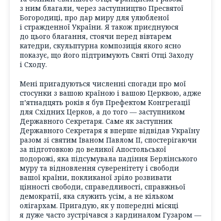
з ним благали, через заступництво Пресвятої
Богородиці, про дар миру для улюбленої
і стражденної України. Я також приєднуюся
до цього благання, стоячи перед вівтарем
катедри, скульптурна композиція якого ясно
показує, що його підтримують Святі Отці Заходу
і Сходу.
Мені пригадуються численні спогади про мої
стосунки з вашою країною і вашою Церквою, адже
п’ятнадцять років я був Префектом Конгрегації
для Східних Церков, а до того — заступником
Державного Секретаря. Саме як заступник
Державного Секретаря я вперше відвідав Україну
разом зі святим Іваном Павлом ІІ, спостерігаючи
за підготовкою до великої Апостольської
подорожі, яка підсумувала падіння Берлінського
муру та відновлення суверенітету і свободи
вашої країни, покликаної зріло розвивати
цінності свободи, справедливості, справжньої
демократії, яка служить усім, а не кільком
олігархам. Пригадую, як у попередні місяці
я дуже часто зустрічався з кардиналом Гузаром —