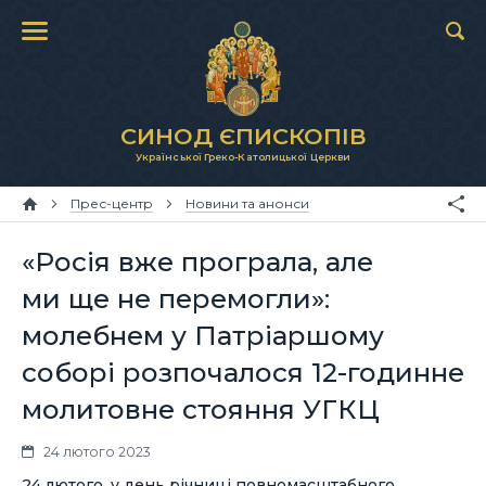
СИНОД ЄПИСКОПІВ
Української Греко-Католицької Церкви
Прес-центр
Новини та анонси
«Росія вже програла, але
ми ще не перемогли»:
молебнем у Патріаршому
соборі розпочалося 12-годинне
молитовне стояння УГКЦ
24 лютого 2023
24 лютого, у день річниці повномасштабного