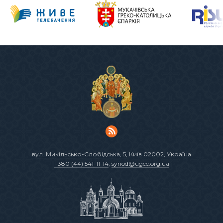
вул. Микільсько-Слобідська, 5
, Київ 02002, Україна
+380 (44) 541-11-14
,
synod@ugcc.org.ua