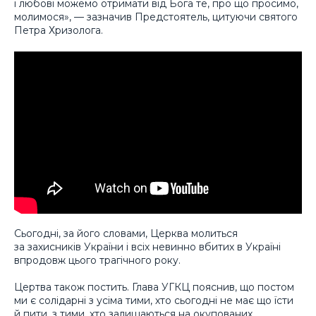
і любові можемо отримати від Бога те, про що просимо,
молимося», — зазначив Предстоятель, цитуючи святого
Петра Хризолога.
Сьогодні, за його словами, Церква молиться
за захисників України і всіх невинно вбитих в Україні
впродовж цього трагічного року.
Цертва також постить. Глава УГКЦ пояснив, що постом
ми є солідарні з усіма тими, хто сьогодні не має що їсти
й пити, з тими, хто залишаються на окупованих