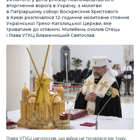
вторгнення ворога в Україну, з молитви
в Патріаршому соборі Воскресіння Христового
в Києві розпочалося 12-годинне молитовне стояння
Української Греко-Католицької Церкви, яке
триватиме до опівночі. Молебень очолив Отець
і Глава УГКЦ Блаженніший Святослав.
Глава УГКЦ наголосив, що війна не почалася рік тому,