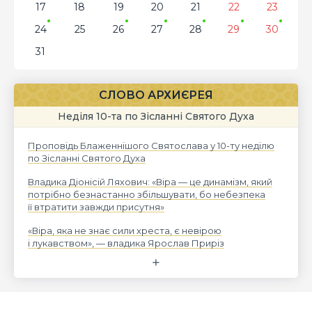
17
18
19
20
21
22
23
24
25
26
27
28
29
30
31
СЛОВО АРХИЄРЕЯ
Неділя 10-та по Зісланні Святого Духа
Проповідь Блаженнішого Святослава у 10-ту неділю
по Зісланні Святого Духа
Владика Діонісій Ляхович: «Віра — це динамізм, який
потрібно безнастанно збільшувати, бо небезпека
її втратити завжди присутня»
«Віра, яка не знає сили хреста, є невірою
і лукавством», — владика Ярослав Приріз