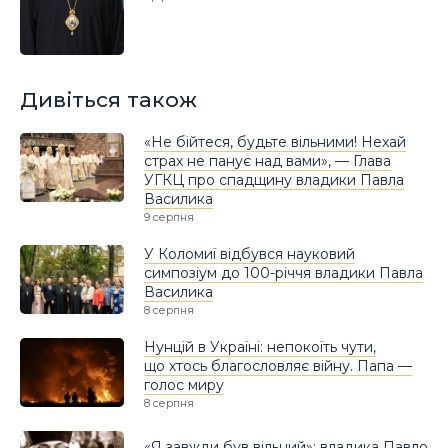
Дивіться також
«Не бійтеся, будьте вільними! Нехай
страх не панує над вами», — Глава
УГКЦ про спадщину владики Павла
Василика
9 серпня
У Коломиї відбувся науковий
симпозіум до 100-річчя владики Павла
Василика
8 серпня
Нунцій в Україні: непокоїть чути,
що хтось благословляє війну. Папа —
голос миру
8 серпня
«Я завжди був вільний»: владика Павло