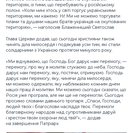
територіях, із тими, що перебувають у російському
полоні. «Коли нині хтось у світі торгує українськими
територіями, ми кажемо: Ні! Ми не можемо торгувати
тілами та душами наших братів-українців на окупованих
територіях», — наголосив Блаженніший Святослав.
Глава Церкви додав, що сьогодні християни також
чинять діла милосердя і подякував усім тим, які стали
солідарними з Україною протягом минулого року.
«Ми відчуваємо, що Господь Бог дарує нам перемогу, —
перемогу, про яку в молитві стукаємо до неба. Господь
дарує нам перемогу, яку, постячи, отримуємо. Господь
дарує нам перемогу, яку, чинячи діла милосердя,
ми можемо одержати, яку наближаємо кожним днем
нашої праці й молитви. Ми можемо сьогодні сказати, що
Росія уже програла, але ми ще не перемогли. Cьогодні
просимо словами давнього тропаря: „Спаси, Господи,
людей твоїх і благослови насліддя твоє. Перемоги
благовірному народові над супротивниками даруй
і хрестом твоїм охорони люд твій“», — додав
на завершення Патріарх.