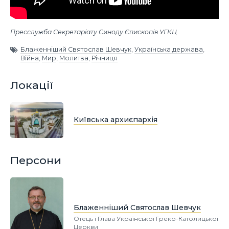
Пресслужба Секретаріату Синоду Єпископів УГКЦ
Блаженніший Святослав Шевчук
,
Українська держава
,
Війна
,
Мир
,
Молитва
,
Річниця
Локації
Київська архиєпархія
Персони
Блаженніший Святослав Шевчук
Отець і Глава Української Греко-Католицької
Церкви