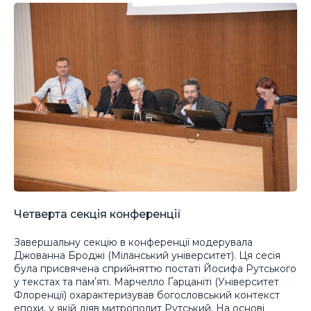
Четверта секція конференції
Завершальну секцію в конференції модерувала
Джованна Броджі (Міланський університет). Ця сесія
була присвячена сприйняттю постаті Йосифа Рутського
у текстах та памʼяті. Марчелло Ґарцаніті (Університет
Флоренції) охарактеризував богословський контекст
епохи, у якій діяв митрополит Рутський. На основі