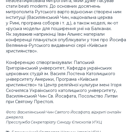
неабеатифікована митроплита, який дуже пасував
стати beati moderni. До основних досягнень
митрополита Рутського варто відносини створені ним
інституції (Василіянський Чин, національна церква
у Римі, програма соборів і т. д.), а також моделі, як-от
«руська модель» для поширення унії на Балканах.
Як зауважив наприкінці Іван Альмес матеріали
конференції планується опублікувати у томі про Йосифа
Велямина-Рутського видавничої серії «Київське
християнство».
Конференцію співорганізували: Папський
Григоріанський університет, Кафедра українських
церковних студій ім. Василя Лостена Католицького
університету Америки, Програма «Київське
християнство» та Центр релігійної культури імені Ігоря
Скочиляса Українського католицького університету,
Василіянський Чин Св. Йосафата, Посольство Литви
при Святому Престолі.
Фото: Василіянський Чин Святого Йосафата, відкриті онлайн
джерела.
Пресслужба Секретаріату Синоду Єпископів УГКЦ