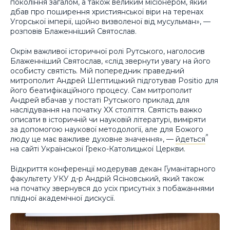
покоління загалом, а також великим місіонером, який
дбав про поширення християнської віри на теренах
Угорської імперії, щойно визволеної від мусульман», —
розповів Блаженніший Святослав.
Окрім важливої історичної ролі Рутського, наголосив
Блаженніший Святослав, «слід звернути увагу на його
особисту святість. Мій попередник праведний
митрополит Андрей Шептицький підготував Positio для
його беатифікаційного процесу. Сам митрополит
Андрей вбачав у постаті Рутського приклад для
наслідування на початку XX століття. Святість важко
описати в історичній чи науковій літературі, виміряти
за допомогою наукової методології, але для Божого
люду це має важливе духовне значення», —
йдеться
на сайті Української Греко-Католицької Церкви.
Відкриття конференції модерував декан Гуманітарного
факультету УКУ д-р Андрій Ясіновський, який також
на початку звернувся до усіх присутніх з побажаннями
плідної академічної дискусії.