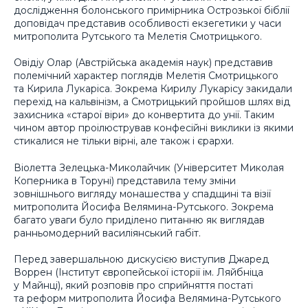
дослідження болонського примірника Острозької біблії
доповідач представив особливості екзегетики у часи
митрополита Рутського та Мелетія Смотрицького.
Овідіу Олар (Австрійська академія наук) представив
полемічний характер поглядів Мелетія Смотрицького
та Кирила Лукаріса. Зокрема Кирилу Лукарісу закидали
перехід на кальвінізм, а Смотрицький пройшов шлях від
захисника «старої віри» до конвертита до унії. Таким
чином автор проілюстрував конфесійні виклики із якими
стикалися не тільки вірні, але також і єрархи.
Віолетта Зелецька-Миколайчик (Університет Миколая
Коперника в Торуні) представила тему зміни
зовнішнього вигляду монашества у спадщині та візії
митрополита Йосифа Велямина-Рутського. Зокрема
багато уваги було приділено питанню як виглядав
ранньомодерний василіянський габіт.
Перед завершальною дискусією виступив Джаред
Воррен (Інститут європейської історії ім. Ляйбніца
у Майнці), який розповів про сприйняття постаті
та реформ митрополита Йосифа Велямина-Рутського