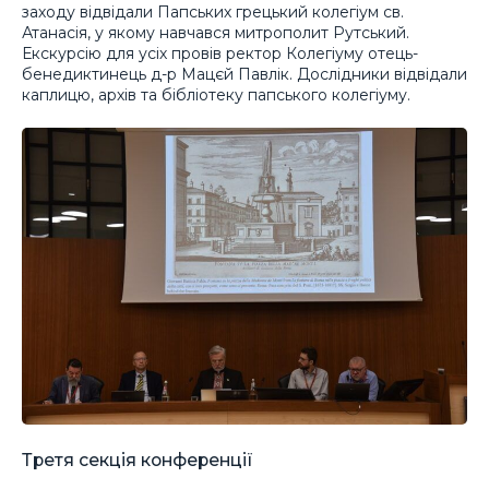
заходу відвідали Папських грецький колегіум св.
Атанасія, у якому навчався митрополит Рутський.
Екскурсію для усіх провів ректор Колегіуму отець-
бенедиктинець д-р Мацєй Павлік. Дослідники відвідали
каплицю, архів та бібліотеку папського колегіуму.
Третя секція конференції