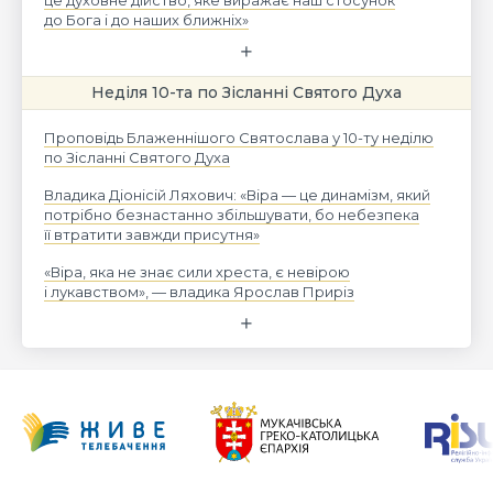
це духовне дійство, яке виражає наш стосунок
до Бога і до наших ближніх»
Неділя 10-та по Зісланні Святого Духа
Проповідь Блаженнішого Святослава у 10-ту неділю
по Зісланні Святого Духа
Владика Діонісій Ляхович: «Віра — це динамізм, який
потрібно безнастанно збільшувати, бо небезпека
її втратити завжди присутня»
«Віра, яка не знає сили хреста, є невірою
і лукавством», — владика Ярослав Приріз