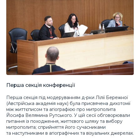
Перша секція конференції
Перша секція під модеруванням д-рки Лілії Бережної
(Австрійська академія наук) була присвячена дихотомії
між життєписом та агіографією про митрополита
Йосифа Велямина Рутського. У цій сесії обговорювали
питання із походження, життєвого шляху та вибору
митрополита; сприйняття його сучасниками
та наступниками в агіографічних та візуальних джерелах.