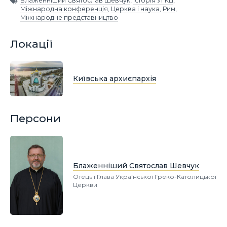
Блаженніший Святослав Шевчук
,
Історія УГКЦ
,
Міжнародна конференція
,
Церква і наука
,
Рим
,
Міжнародне представництво
Локації
Київська архиєпархія
Персони
Блаженніший Святослав Шевчук
Отець і Глава Української Греко-Католицької
Церкви