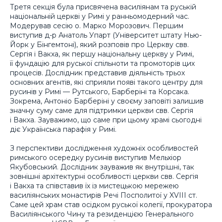
Третя секція була присвячена василіянам та руській
національній церкві у Римі у ранньомодерний час.
Модерував сесію о. Марко Морозович. Першим
виступив д-р Анатоль Упарт (Університет штату Нью-
Йорк у Бінгемтоні), який розповів про Церкву свв.
Сергія і Вакха, як першу національну церкву у Римі,
її фундацію для руської спільноти та промоторів цих
процесів. Дослідник представив діяльність трьох
основних агентів, які сприяли появі такого центру для
русинів у Римі — Рутського, Барберіні та Корсака.
Зокрема, Антоніо Барберіні у своєму заповіті залишив
значну суму саме для підтримки церкви свв. Сергія
і Вакха. Зауважимо, що саме при цьому храмі сьогодні
діє Українська парафія у Римі.
З перспективи дослідження художніх особливостей
римського осередку русинів виступив Мельхіор
Якубовський. Дослідник зауважив як внутрішні, так
зовнішні архітектурні особливості церкви свв. Сергія
і Вакха та співставив їх із мистецькою мережею
василіянських монастирів Речі Посполитої у XVIII ст.
Саме цей храм став осідком руської колегії, прокуратора
Василіянського Чину та резиденцією Генерального