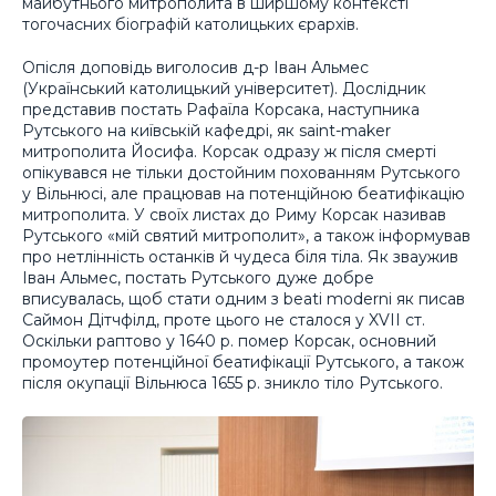
майбутнього митрополита в ширшому контексті
тогочасних біографій католицьких єрархів.
Опісля доповідь виголосив д-р Іван Альмес
(Український католицький університет). Дослідник
представив постать Рафаїла Корсака, наступника
Рутського на київській кафедрі, як saint-maker
митрополита Йосифа. Корсак одразу ж після смерті
опікувався не тільки достойним похованням Рутського
у Вільнюсі, але працював на потенційною беатифікацію
митрополита. У своїх листах до Риму Корсак називав
Рутського «мій святий митрополит», а також інформував
про нетлінність останків й чудеса біля тіла. Як зваужив
Іван Альмес, постать Рутського дуже добре
вписувалась, щоб стати одним з beati moderni як писав
Саймон Дітчфілд, проте цього не сталося у XVII ст.
Оскільки раптово у 1640 р. помер Корсак, основний
промоутер потенційної беатифікації Рутського, а також
після окупації Вільнюса 1655 р. зникло тіло Рутського.