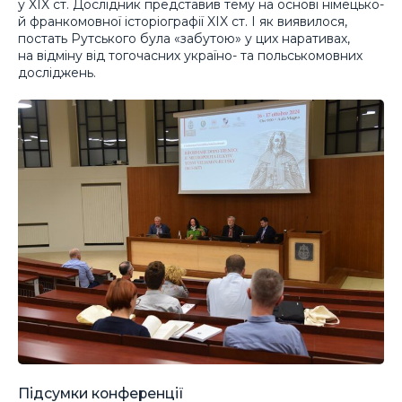
у XIX ст. Дослідник представив тему на основі німецько-
й франкомовної історіографії XIX ст. І як виявилося,
постать Рутського була «забутою» у цих наративах,
на відміну від тогочасних україно- та польськомовних
досліджень.
Підсумки конференції