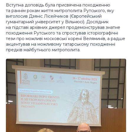
Вступна доповідь була присвячена походженню
та раннім рокам життя митрополита Рутського, яку
виголосив Дзяніс Лісейчиков (Європейський
гуманітарний університет у Вільнюсі). Дослідник
на підставі архівних джерел продемонстрував знатне
походження Рутського та спростував історіографічні
тези про можливі московські корені Веляминів, а радше
акцентував на можливому татарському походженні
предків майбутнього митрополита.