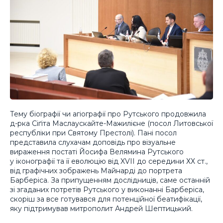
Тему біографії чи агіографії про Рутського продовжила
д-рка Сіґіта Маслаускайте-Мажилієне (посол Литовської
республіки при Святому Престолі). Пані посол
представила слухачам доповідь про візуальне
вираження постаті Йосифа Велямина Рутського
у іконографії та її еволюцію від XVII до середини ХХ ст.,
від графічних зображень Майнарді до портрета
Барберіса. За припущенням дослідниців, саме останній
зі згаданих потретів Рутського у виконанні Барберіса,
скоріш за все готувався для потенційної беатифікації,
яку підтримував митрополит Андрей Шептицький.