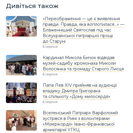
Дивіться також
«Переображення — це є виявлення
правди. Правда, яка воплотилася…» —
Блаженніший Святослав під час
Всеукраїнської патріаршої прощі
до Старуні
6 серпня
Кардинал Микола Бичок відвідав
музей-садибу ієромонаха Миколи
Волосянка та громаду Старого Лисця
6 серпня
Папа Лев XIV прийняв на аудієнції
владику Дмитра Григорака
та спільноту «Дому милосердя»
6 серпня
Вселенський Патріарх Варфоломій
зустрівся в Римі з волонтерами
«Мізерікордії» Івано-Франківської
архиєпархії УГКЦ