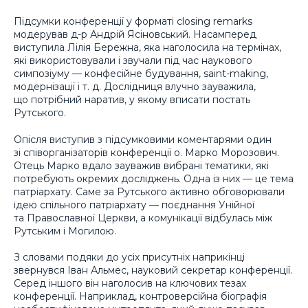
Підсумки конференції у форматі closing remarks
модерував д-р Андрій Ясіновський. Насамперед
виступила Лілія Бережна, яка наголосила на термінах,
які використовували і звучали під час наукового
симпозіуму — конфесійне будування, saint-making,
модернізації і т. д. Дослідниця влучно зауважила,
що потрібний наратив, у якому вписати постать
Рутського.
Опісля виступив з підсумковими коментарями один
зі співорганізаторів конференції о. Марко Морозович.
Отець Марко вдало зауважив вибрані тематики, які
потребують окремих досліджень. Одна із них — це тема
патріархату. Саме за Рутського активно обговорювали
ідею спільного патріархату — поєднання Унійної
та Православної Церкви, а комунікації відбулась між
Рутським і Могилою.
З словами подяки до усіх присутніх наприкінці
звернувся Іван Альмес, науковий секретар конференції.
Серед іншого він наголосив на ключових тезах
конференції. Наприклад, контроверсійна біографія