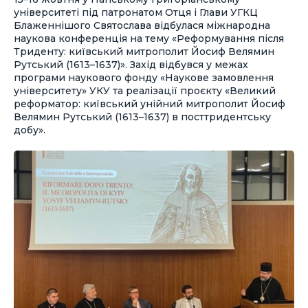
університеті під патронатом Отця і Глави УГКЦ
Блаженнішого Святослава відбулася міжнародна
наукова конференція на тему «Реформування після
Триденту: київський митрополит Йосиф Велямин
Рутський (1613–1637)». Захід відбувся у межах
програми наукового фонду «Наукове замовлення
університету» УКУ та реалізації проєкту «Великий
реформатор: київський унійний митрополит Йосиф
Велямин Рутський (1613–1637) в посттридентську
добу».