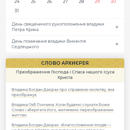
24
25
26
27
28
29
30
31
День священичого рукоположення владики
Петра Крика
День поминання владики Вінкентія
Седлецького
СЛОВО АРХИЄРЕЯ
Преображення Господа і Спаса нашого Ісуса
Христа
Владика Богдан Дзюрах про справжню молитву, яка
преображує
Владика Гліб Лончина: Коли будемо слухати Боже
Слово і зберігати його, житимемо переображеним
життям
Владика Богдан Дзюрах: «Благословення плодів —