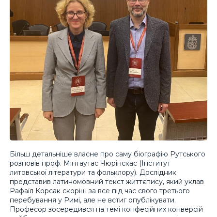
Більш детальніше власне про саму біографію Рутського
розповів проф. Мінтаутас Чюрінскас (Інститут
литовської літератури та фольклору). Дослідник
представив латиномовний текст життєпису, який уклав
Рафаїл Корсак скоріш за все під час свого третього
перебування у Римі, але не встиг опублікувати.
Професор зосередився на темі конфесійних конверсій