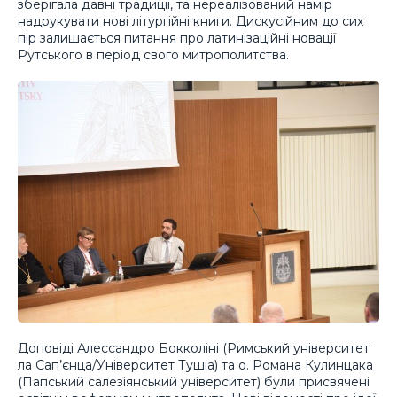
зберігала давні традиції, та нереалізований намір
надрукувати нові літургійні книги. Дискусійним до сих
пір залишається питання про латинізаційні новації
Рутського в період свого митрополитства.
Доповіді Алессандро Бокколіні (Римський університет
ла Сап’єнца/Університет Тушіа) та о. Романа Кулинцака
(Папський салезіянський університет) були присвячені