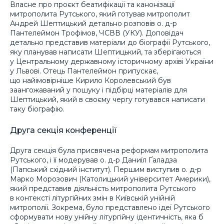
Власне про проєкт беатифікації та канонізації
митрополита Рутського, який готував митрополит
Андрей Шептицький детально розповів о. д-р
Пантелеймон Трофімов, ЧСВВ (УКУ). Доповідач
детально представив матеріали до біографії Рутського,
яку планував написати Шептицький, та зберігаються
у Центральному державному історичному архіві України
у Львові. Отець Пантелеймон припускає,
що найімовірніше Кирило Королевський був
заангожаваний у пошуку і підбірці матеріалів для
Шептицький, який в своєму чергу готувався написати
таку біографію.
Друга секція конференції
Друга секція була присвячена реформам митрополита
Рутського, і її модерував о. д-р Даниїл Ґаладза
(Папський східний інститут). Першим виступив о. д-р
Марко Морозович (Католицький університет Америки),
який представив діяльність митрополита Рутського
в контексті літургійних змін в Київській унійній
митрополії. Зокрема, було представлено ідеї Рутського
сформувати нову унійну літургійну ідентичність, яка б