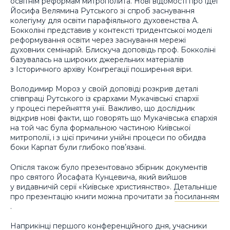
освітнім реформам митрополита. Нові відомості про ідеї
Йосифа Велямина Рутського зі спроб заснування
колегіуму для освіти парафіяльного духовенства А.
Бокколіні представив у контексті тридентської моделі
реформування освіти через заснування мережі
духовних семінарій. Блискуча доповідь проф. Бокколіні
базувалась на широких джерельних матеріалів
з Історичного архіву Конгрегації поширення віри.
Володимир Мороз у своїй доповіді розкрив деталі
співпраці Рутського із єрархами Мукачівськї єпархії
у процесі перейняття унії. Важливо, що дослідник
відкрив нові факти, що говорять що Мукачівська єпархія
на той час була формальною частиною Київської
митрополії, і з цієї причини унійні процеси по обидва
боки Карпат були глибоко повʼязані.
Опісля також було презентовано збірник документів
про святого Йосафата Кунцевича, який вийшов
у видавничій серії «Київське християнство». Детальніше
про презентацію книги можна прочитати за
посиланням
.
Наприкінці першого конференційного дня, учасники