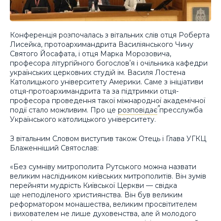
Конференція розпочалась з вітальних слів отця Роберта
Лисейка, протоархимандрита Василіянського Чину
Святого Йосафата, і отця Марка Морозовича,
професора літургійного богословʼя і очільника кафедри
українських церковних студій ім. Василя Лостена
Католицького університету Америки. Саме з ініціативи
отця-протоархимандрита та за підтримки отця-
професора проведення такої міжнародної академічної
події стало можливим. Про це
розповідає
пресслужба
Українського католицького університету.
З вітальним Словом виступив також Отець і Глава УГКЦ
Блаженніший Святослав:
«Без сумніву митрополита Рутського можна назвати
великим наслідником київських митрополитів. Він зумів
перейняти мудрість Київської Церкви — свідка
ще неподіленого християнства. Він був великим
реформатором монашества, великим просвітителем
і вихователем не лише духовенства, але й молодого