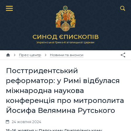
СИНОД ЄПИСКОПІВ
Української Греко-Католицької Церкви
Прес-центр
Новини та анонси
Посттридентський
реформатор: у Римі відбулася
міжнародна наукова
конференція про митрополита
Йосифа Велямина Рутського
24 жовтня 2024
15–16 жовтня у Папському Григоріанському