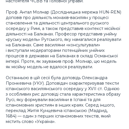
настоятеля ЧСВВ та Головної управи.
Проф. Антал Молнар (Дослідницька мережа HUN-REN)
доповів про діяльність монахів-василіян у процесі
становлення та діяльності центрального руського
осередку у Римі, а також представив контекст місійної
діяльності на Балканах. Професор представив унійну
«руську модель» Рутського, яку намагалися реалізувати
на Балканах. Саме василіяни «консультували»
і виступали модераторами потенційних унійних
процесів в державах на Балканах в складі Османської
імперії. Проте, як зауважив проф. Молнар, цю модель
як місійну модель не вдалося реалізувати.
Останньою в цій сесії була доповідь Олександра
Пронкевича (УКУ). Доповідач охарактеризував тексти
іспанського василіянського осередку у XVII ст. Однією
з особливих рис доповіді стала характеристика образу
Русі, яку формували василіяни в Іспанії та для
іспаномовних християн в інших краях. Серед іншого,
переклад Житія Кунцевича іспанською (Мадрид,
1684) — один з перших іспаномовних текстів, який
містить слово «Україна».