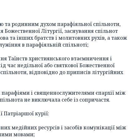
ю та родинним духом парафіяльної спільноти,
 Божественної Літургії, заснування спільнот
ва та інших братств і молитовних рухів, а також
лужіння в парафіяльній спільноті;
ння Таїнств християнського втаємничення і
ід час недільної або святкової Божественної
 спільноти, відповідно до приписів літургійних
а парафіями і священнослужителями єпархії між
пільнота не виключала себе із сопричастя.
 Патріаршої курії:
них медійних ресурсів і засобів комунікації між
зними мовами;