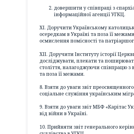
довершити у співпраці з єпарх
інформаційної агенції УГКЦ.
XI. Доручити Українському католиць
осередкам в Україні та поза її межам
осмислення помісності та патріаршог
XII. Доручити Інституту історії Церк
досліджувати, плекати та поширювати
століття, налагоджуючи співпрацю з 
та поза її межами.
8. Взяти до уваги звіт преосвященног
соціальне служіння українським мігра
9. Взяти до уваги звіт МБФ «Карітас 
від війни в Україні.
10. Прийняти звіт генерального керів
суддівства в УГКЦ