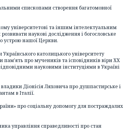
іальними єпископами створення багатомовної
кому університетові та іншим інтелектуальним
и розвивати наукові дослідження і богословське
о устрою нашої Церкви.
ви Українського католицького університету
 пам'ять про мучеників та ісповідників віри ХХ
відповідними науковими інституціями в Україні
о владики Діонісія Ляховича про душпастирське і
нтам в Італії.
України» про соціальну допомогу для постраждалих
ника управління справедливості про стан