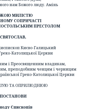
еного нам Божого люду. Амінь
ЖОЮ МИЛІСТЮ
ОВНОМУ СОПРИЧАСТІ
ПОСТОЛЬСЬКИМ ПРЕСТОЛОМ
СВЯТОСЛАВ,
хиєпископ Києво-Галицький
Греко-Католицької Церкви
ним і Преосвященним владикам,
ним, преподобним ченцям і черницям
раїнської Греко-Католицької Церкви
ШУЮ ТА ОПРИЛЮДНЮЮ
ПОСТАНОВИ
ноду Єпископів