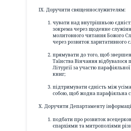
IX. Доручити священнослужителям:
чувати над внутрішньою єдніст
зокрема через щоденне служіння
молитовного читання Божого Сло
через розвиток харитативного с
прямувати до того, щоб зверше
Таїнства Вінчання відбувалося п
Літургії за участю парафіяльної
книг;
підтримувати єдність між усім
собою, щоб жодна парафіяльна с
X. Доручити Департаменту інформації
подбати про розвиток всецерков
єпархіями та митрополіями рі