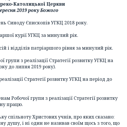
Греко-Католицької Церкви
вересня 2019 року Божого
ень Синоду Єпископів УГКЦ 2018 року.
іаршої курії УГКЦ за минулий рік.
сій і відділів патріаршого рівня за минулий рік.
ої групи з реалізації Стратегії розвитку УГКЦ на
оку до липня 2019 року).
реалізації Стратегії розвитку УГКЦ на період до
нам Робочої групи з реалізації Стратегії розвитку
нну працю.
ку спільноту Христових учнів, про яких сказано:
у душу, і ні один не називав своїм щось з того, що