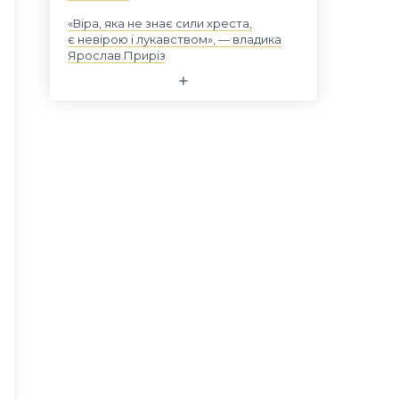
«Віра, яка не знає сили хреста,
є невірою і лукавством», — владика
Ярослав Приріз