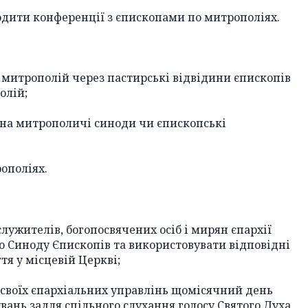
водити конференції з єпископами по митрополіях.
 митрополій через пастирські відвідини єпископів
олій;
 на митрополичі синоди чи єпископські
ополіях.
ужителів, богопосвячених осіб і мирян єпархії
о Синоду Єпископів та використовувати відповідні
тя у місцевій Церкві;
 своїх єпархіальних управлінь щомісячний день
вань задля спільного слухання голосу Святого Духа