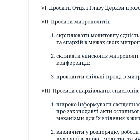
VI. Просити Отця і Главу Церкви про
VII. Просити митрополитів:
скріплювати молитовну єдність
та єпархій в межах своїх митроп
скликáти єпископів митрополії
конференції;
проводити спільні прощі в митр
VIII. Просити єпархіальних єпископів:
широко інформувати священносл
про законодавчі акти останньог
механізми для їх втілення в жит
визначити у розпорядку роботи
духовної віднови, молитви та чу