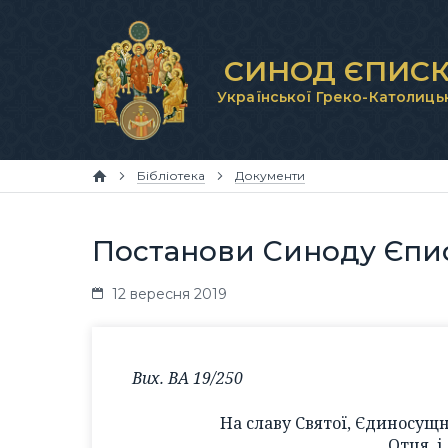
СИНОД ЄПИСК
Української Греко-Католиць
Бібліотека
Документи
Постанови Синоду Єпис
12 вересня 2019
Вих. ВА 19/250
На славу Святої, Єдиносущн
Отця, і