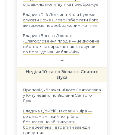
справжню молитву, яка преображує
Владика Гліб Лончина: Коли будемо
слухати Боже Слово і зберігати його,
житимемо переображеним життям
Владика Богдан Дзюрах:
«Благословення плодів — це духовне
дійство, яке виражає наш стосунок
до Бога і до наших ближніх»
Неділя 10-та по Зісланні Святого
Духа
Проповідь Блаженнішого Святослава
у 10-ту неділю по Зісланні Святого
Духа
Владика Діонісій Ляхович: «Віра —
це динамізм, який потрібно
безнастанно збільшувати,
бо небезпека її втратити завжди
присутня»