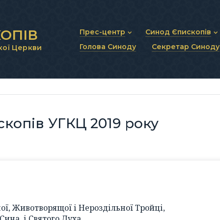
ОПІВ
Прес-центр
Синод Єпископів
Голова Синоду
Секретар Синоду
кої Церкви
Новини та анонси
Статут Синоду Єписко
Інтерв’ю та коментарі
Регламент Синоду Єп
Проповіді та промови
Положення про Голов
Молитовне прикликанн
Синодальні органи
Секретаріат Синоду
Контактна інформація
копів УГКЦ 2019 року
ої, Животворящої і Нероздільної Тройці,
 Сина, і Святого Духа,