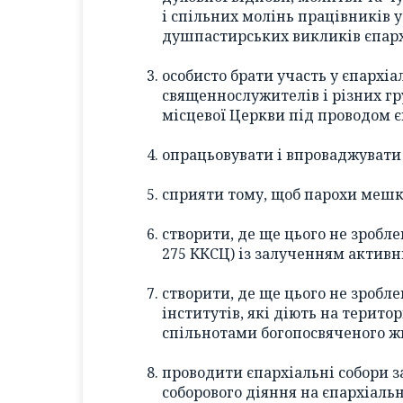
і спільних молінь працівників у
душпастирських викликів єпарх
особисто брати участь у єпархіа
священнослужителів і різних гр
місцевої Церкви під проводом є
опрацьовувати і впроваджувати 
сприяти тому, щоб парохи мешка
створити, де ще цього не зробле
275 ККСЦ) із залученням активн
створити, де ще цього не зробл
інститутів, які діють на територ
спільнотами богопосвяченого ж
проводити єпархіальні собори з
соборового діяння на єпархіальн