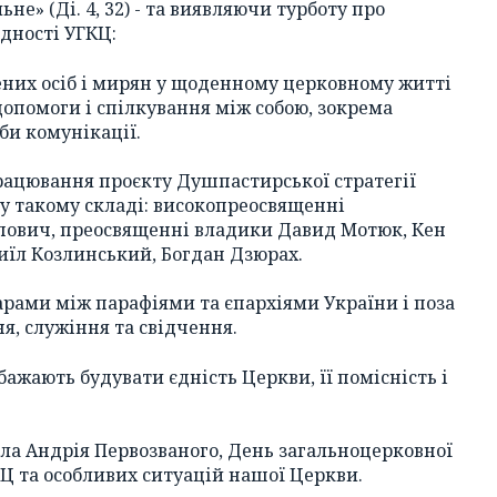
ьне» (Ді. 4, 32) - та виявляючи турботу про
дності УГКЦ:
чених осіб і мирян у щоденному церковному житті
допомоги і спілкування між собою, зокрема
би комунікації.
працювання проєкту Душпастирської стратегії
 у такому складі: високопреосвященні
опович, преосвященні владики Давид Мотюк, Кен
иїл Козлинський, Богдан Дзюрах.
 дарами між парафіями та єпархіями України і поза
я, служіння та свідчення.
бажають будувати єдність Церкви, її помісність і
ола Андрія Первозваного, День загальноцерковної
КЦ та особливих ситуацій нашої Церкви.