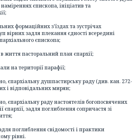
 наміреннях єпископа, ініціатив та
ії;
льних формаційних з’їздах та зустрічах
уп вірних задля плекання єдності всередині
пархіального єпископа;
в життя пасторальний план єпархії;
ли на території парафії;
но, єпархіальну душпастирську раду (див. кан. 272-
их і відповідальних мирян;
ено, єпархіальну раду настоятелів богопосвячених
ії єпархії, задля поглиблення сопричастя зі
иття;
адля поглиблення свідомості і практики
ому рівні.