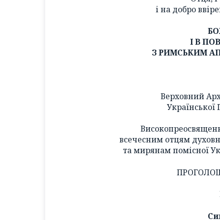
і на добро ввір
БО
І В П
З РИМСЬКИМ А
Верховний Ар
Української 
Високопреосвящен
всечесним отцям духов
та мирянам помісної Ук
ПРОГОЛО
Си