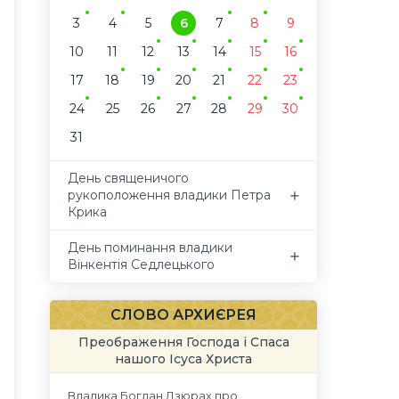
3
4
5
6
7
8
9
10
11
12
13
14
15
16
17
18
19
20
21
22
23
24
25
26
27
28
29
30
31
День священичого
рукоположення владики Петра
Крика
День поминання владики
Вінкентія Седлецького
СЛОВО АРХИЄРЕЯ
Преображення Господа і Спаса
нашого Ісуса Христа
Владика Богдан Дзюрах про