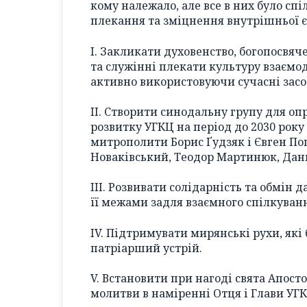
кому належало, але все в них було спіл
плекання та зміцнення внутрішньої є
I. Закликати духовенство, богопосвя
та служінні плекати культуру взаємо
активно використовуючи сучасні засо
II. Створити синодальну групу для о
розвитку УГКЦ на період до 2030 року
митрополити Борис Ґудзяк і Євген П
Новаківський, Теодор Мартинюк, Дан
III. Розвивати солідарність та обмін
її межами задля взаємного спілкуванн
IV. Підтримувати мирянські рухи, які 
патріарший устрій.
V. Встановити при нагоді свята Апост
молитви в наміренні Отця і Глави УГ