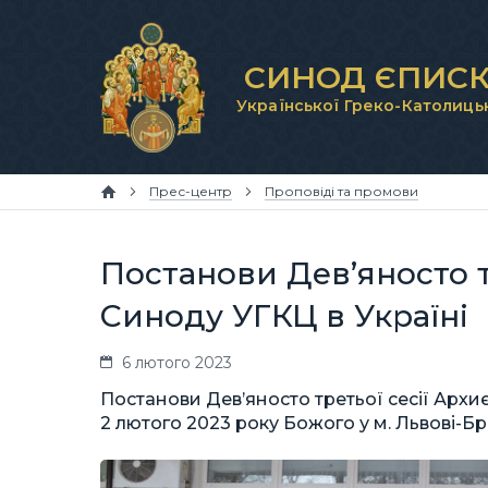
СИНОД ЄПИСК
Української Греко-Католиць
Прес-центр
Проповіді та промови
Постанови Дев’яносто т
Синоду УГКЦ в Україні
6 лютого 2023
Постанови Дев’яносто третьої сесії Архиє
2 лютого 2023 року Божого у м. Львові-Б