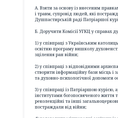
А. Взяти за основу із внесеним правк
і травм, супровід людей, які постраж
Душпастирській раді Патріаршої курі
Б. Доручити Комісії УГКЦ у справах д
1) у співпраці з Українським католи
освітню програму вишколу духовенст
зцілення ран війни;
2) у співпраці з відповідними архиє
створити інформаційну бази місць і 
та духовно-психологічної допомоги ос
3) у співпраці із Патріаршою курією
інститутами богопосвяченого життя 
реколекційні та інші загальноцерковні
постраждали від війни;