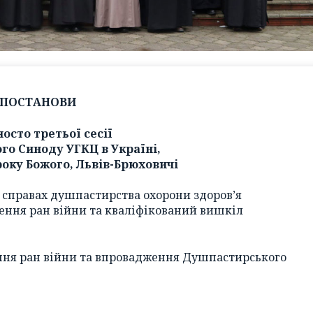
ПОСТАНОВИ
носто третьої сесії
го Синоду УГКЦ в Україні,
року Божого, Львів-Брюховичі
у справах душпастирства охорони здоров’я
лення ран війни та кваліфікований вишкіл
ення ран війни та впровадження Душпастирського