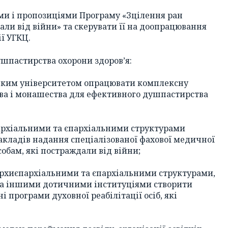
ами і пропозиціями Програму «Зцілення ран
дали від війни» та скерувати її на доопрацювання
ї УГКЦ.
ушпастирства охорони здоров’я:
цьким університетом опрацювати комплексну
ва і монашества для ефективного душпастирства
пархіальними та єпархіальними структурами
закладів надання спеціалізованої фахової медичної
обам, які постраждали від війни;
, архиєпархіальними та єпархіальними структурами,
та іншими дотичними інституціями створити
 програми духовної реабілітації осіб, які