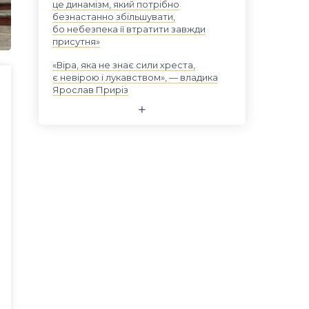
це динамізм, який потрібно
безнастанно збільшувати,
бо небезпека її втратити завжди
присутня»
«Віра, яка не знає сили хреста,
є невірою і лукавством», — владика
Ярослав Приріз