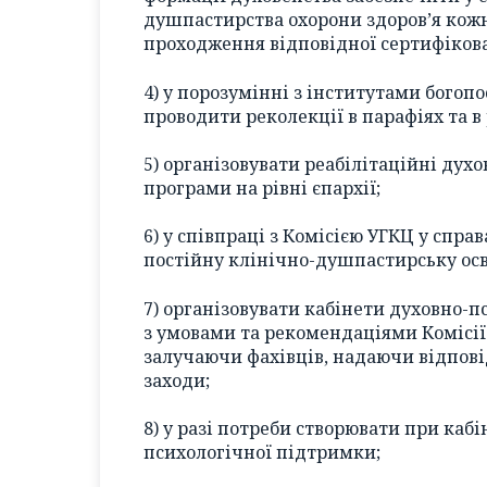
душпастирства охорони здоров’я кожн
проходження відповідної сертифіков
4) у порозумінні з інститутами богоп
проводити реколекції в парафіях та в
5) організовувати реабілітаційні духо
програми на рівні єпархії;
6) у співпраці з Комісією УГКЦ у спр
постійну клінічно-душпастирську осв
7) організовувати кабінети духовно-
з умовами та рекомендаціями Комісії
залучаючи фахівців, надаючи відпов
заходи;
8) у разі потреби створювати при кабі
психологічної підтримки;