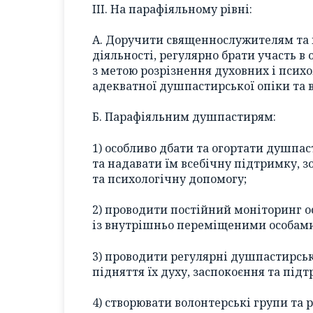
III. На парафіяльному рівні:
А. Доручити священнослужителям та 
діяльності, регулярно брати участь в
з метою розрізнення духовних і псих
адекватної душпастирської опіки та 
Б. Парафіяльним душпастирям:
1) особливо дбати та огортати душпас
та надавати їм всебічну підтримку, 
та психологічну допомогу;
2) проводити постійний моніторинг о
із внутрішньо переміщеними особами
3) проводити регулярні душпастирськ
підняття їх духу, заспокоєння та під
4) створювати волонтерські групи та р