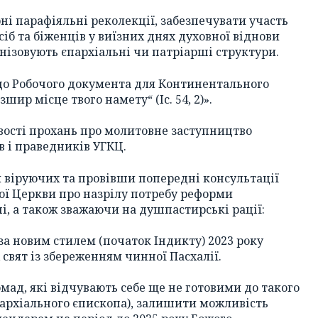
рні парафіяльні реколекції, забезпечувати участь
б та біженців у виїзних днях духовної віднови
анізовують єпархіальні чи патріарші структури.
до Робочого документа для Континентального
ир місце твого намету“ (Іс. 54, 2)».
вості прохань про молитовне заступництво
в і праведників УГКЦ.
я віруючих та провівши попередні консультації
ої Церкви про назрілу потребу реформи
і, а також зважаючи на душпастирські рації:
 за новим стилем (початок Індикту) 2023 року
свят із збереженням чинної Пасхалії.
мад, які відчувають себе ще не готовими до такого
архіального єпископа), залишити можливість