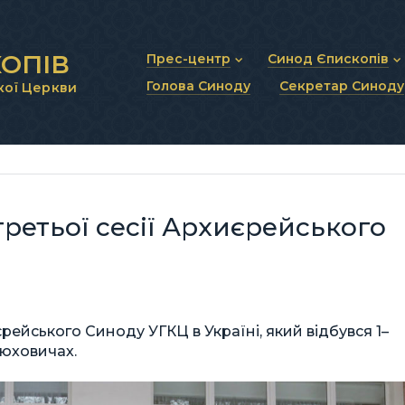
ОПІВ
Прес-центр
Синод Єпископів
Голова Синоду
Секретар Синоду
кої Церкви
Новини та анонси
Статут Синоду Єписко
Інтерв’ю та коментарі
Регламент Синоду Єп
Проповіді та промови
Положення про Голов
Молитовне прикликанн
Синодальні органи
Секретаріат Синоду
Контактна інформація
ретьої сесії Архиєрейського
рейського Синоду УГКЦ в Україні, який відбувся 1–
рюховичах.