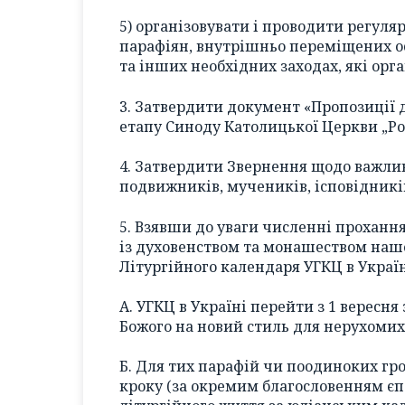
5) організовувати і проводити регуля
парафіян, внутрішньо переміщених осі
та інших необхідних заходах, які орг
3. Затвердити документ «Пропозиції 
етапу Синоду Католицької Церкви „Розш
4. Затвердити Звернення щодо важли
подвижників, мучеників, ісповідникі
5. Взявши до уваги численні проханн
із духовенством та монашеством наш
Літургійного календаря УГКЦ в Україн
А. УГКЦ в Україні перейти з 1 вересня
Божого на новий стиль для нерухомих 
Б. Для тих парафій чи поодиноких гро
кроку (за окремим благословенням єп