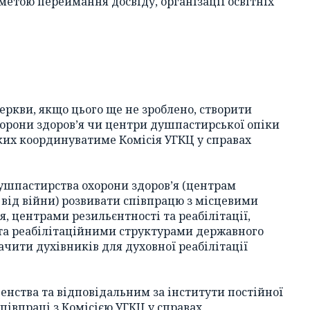
 метою переймання досвіду, організації освітніх
 Церкви, якщо цього ще не зроблено, створити
хорони здоров’я чи центри душпастирської опіки
яких координуватиме Комісія УГКЦ у справах
ушпастирства охорони здоров’я (центрам
від війни) розвивати співпрацю з місцевими
, центрами резильєнтності та реабілітації,
а реабілітаційними структурами державного
чити духівників для духовної реабілітації
енства та відповідальним за інститути постійної
півпраці з Комісією УГКЦ у справах