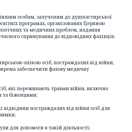
іншим особам, залученим до душпастирської
 освітніх програмах, організованих Церквою
ологічних та медичних проблем, надання
вчасного спрямування до відповідних фахівців;
тирською опікою осіб, постраждалих від війни,
зокрема забезпечити фахову медичну
сіб, які переживають травми війни, включно
 та біженцями;
і відвідини постраждалих від війни осіб для
тримки;
ухи для допомоги в такій діяльності;