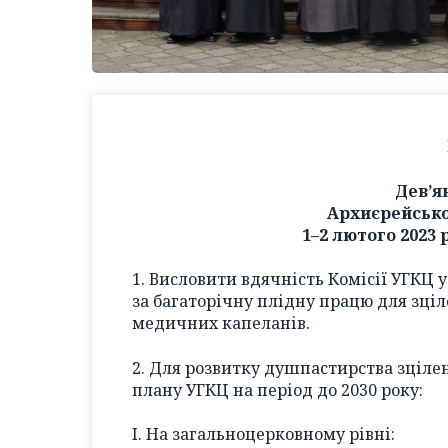
Дев’я
Архиєрейсько
1–2 лютого 2023 
1. Висловити вдячність Комісії УГКЦ 
за багаторічну плідну працю для зці
медичних капеланів.
2. Для розвитку душпастирства зціл
плану УГКЦ на період до 2030 року:
I. На загальноцерковному рівні: