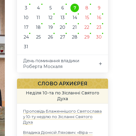
3
4
5
6
7
8
9
10
11
12
13
14
15
16
17
18
19
20
21
22
23
24
25
26
27
28
29
30
31
День поминання владики
Роберта Москаля
СЛОВО АРХИЄРЕЯ
Неділя 10-та по Зісланні Святого
Духа
Проповідь Блаженнішого Святослава
у 10-ту неділю по Зісланні Святого
Духа
Владика Діонісій Ляхович: «Віра —