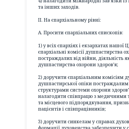
4) налагодити міжнародні зав’язки із
та інших заходів.
II. На єпархіальному рівні:
А. Просити єпархіальних єпископів:
1) у всіх єпархіях і екзархатах нашої
єпархіальні комісії душпастирства о
постраждалих від війни, діяльність 
душпастирства охорони здоров’я;
2) доручити єпархіальним комісіям д
душпастирської опіки постраждалим 
структурами системи охорони здоров’я
налагодити співпрацю з медичними т
та місцевого підпорядкування, призна
пацієнтів і співпрацівників;
3) доручити синкелам у справах духов
формації духовенства забезпечити у с