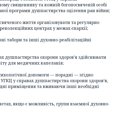
ому священнику та кожній богопосвяченій особі
аної програми душпастирства зцілення ран війни;
освяченого життя організовувати та регулярно
 реколекційних центрах у межах єпархії;
вні табори та інші духовно-реабілітаційні
авах душпастирства охорони здоров’я здійснювати
іту для медичних капеланів;
психологічної допомоги — порадні — згідно
 УГКЦ у справах душпастирства охорони здоров’я,
ідні приміщення та вживаючи інші необхідні
нетах, якщо є можливість, групи взаємної духовно-