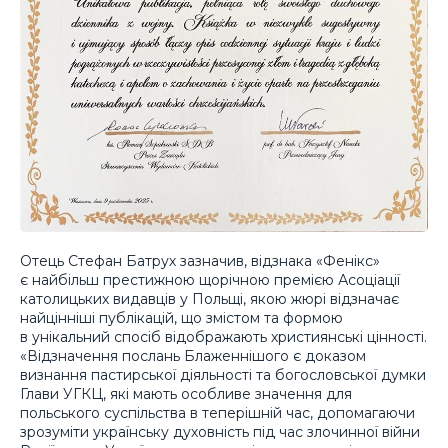
Отець Стефан Батрух зазначив, відзнака «Фенікс»
є найбільш престижною щорічною премією Асоціації
католицьких видавців у Польщі, якою жюрі відзначає
найцінніші публікацій, що змістом та формою
в унікальний спосіб відображають християнські цінності.
«Відзначення послань Блаженнішого є доказом
визнання пастирської діяльності та богословської думки
Глави УГКЦ, які мають особливе значення для
польського суспільства в теперішній час, допомагаючи
зрозуміти українську духовність під час злочинної війни