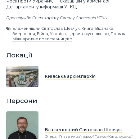
Росії проти України», — сказав він у коментарі
Департаменту інформації УГКЦ.
Пресслужба Секретаріату Синоду Єпископів УГКЦ
Блаженніший Святослав Шевчук
,
Книга
,
Відзнака
,
Звернення
,
Війна
,
Україна
,
Церква і суспільство
,
Польща
,
Міжнародне представництво
Локації
Київська архиєпархія
Персони
Блаженніший Святослав Шевчук
Отець і Глава Української Греко-Католицької