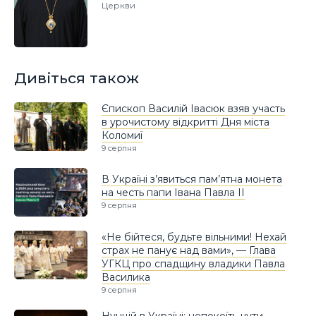
Церкви
Дивіться також
Єпископ Василій Івасюк взяв участь
в урочистому відкритті Дня міста
Коломиї
9 серпня
В Україні з’явиться пам’ятна монета
на честь папи Івана Павла II
9 серпня
«Не бійтеся, будьте вільними! Нехай
страх не панує над вами», — Глава
УГКЦ про спадщину владики Павла
Василика
9 серпня
Нунцій в Україні: непокоїть чути,