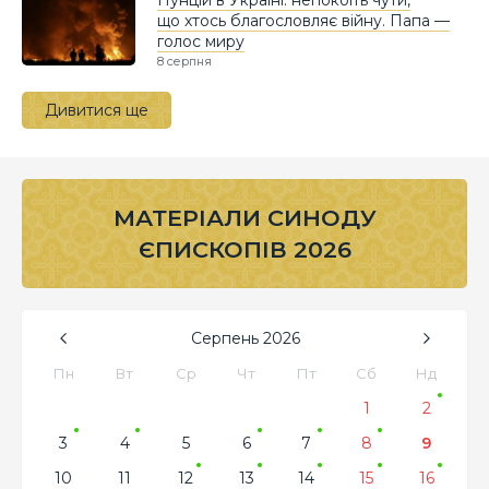
що хтось благословляє війну. Папа —
голос миру
8 серпня
Дивитися ще
МАТЕРІАЛИ СИНОДУ
ЄПИСКОПІВ 2026
Серпень
2026
Пн
Вт
Ср
Чт
Пт
Сб
Нд
1
2
3
4
5
6
7
8
9
10
11
12
13
14
15
16