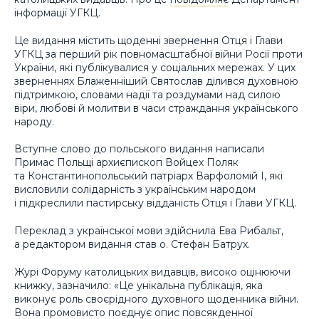
інформації УГКЦ.
Це видання містить щоденні звернення Отця і Глави
УГКЦ за перший рік повномасштабної війни Росії проти
України, які публікувалися у соціальних мережах. У цих
зверненнях Блаженніший Святослав ділився духовною
підтримкою, словами надії та роздумами над силою
віри, любові й молитви в часи страждання українського
народу.
Вступне слово до польського видання написали
Примас Польщі архиєпископ Войцех Поляк
та Константинопольський патріарх Варфоломій І, які
висловили солідарність з українським народом
і підкреслили пастирську відданість Отця і Глави УГКЦ.
Переклад з української мови здійснила Ева Рибальт,
а редактором видання став о. Стефан Батрух.
Журі Форуму католицьких видавців, високо оцінюючи
книжку, зазначило: «Це унікальна публікація, яка
виконує роль своєрідного духовного щоденника війни.
Вона промовисто поєднує опис повсякденної