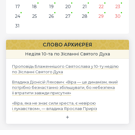
17
18
19
20
21
22
23
24
25
26
27
28
29
30
31
СЛОВО АРХИЄРЕЯ
Неділя 10-та по Зісланні Святого Духа
Проповідь Блаженнішого Святослава у 10-ту неділю
по Зісланні Святого Духа
Владика Діонісій Ляхович: «Віра — це динамізм, який
потрібно безнастанно збільшувати, бо небезпека
її втратити завжди присутня»
«Віра, яка не знає сили хреста, є невірою
і лукавством», — владика Ярослав Приріз