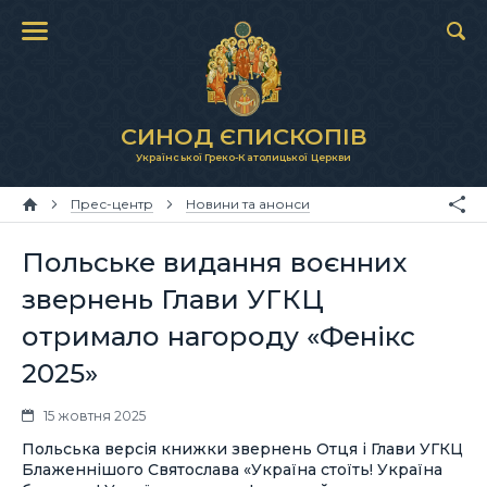
СИНОД ЄПИСКОПІВ
Української Греко-Католицької Церкви
Прес-центр
Новини та анонси
Польське видання воєнних
звернень Глави УГКЦ
отримало нагороду «Фенікс
2025»
15 жовтня 2025
Польська версія книжки звернень Отця і Глави УГКЦ
Блаженнішого Святослава «Україна стоїть! Україна