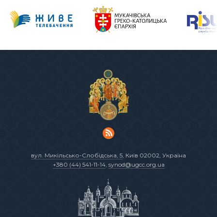
вул. Микільсько-Слобідська, 5
, Київ 02002, Україна
+380 (44) 541-11-14
,
synod@ugcc.org.ua