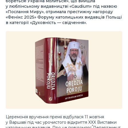
бореться! Україна молиться!», що вийшла
у люблінському видавництві «Gaudium» під назвою
«Послання Миру», отримала престижну нагороду
«Фенікс 2025» Форуму католицьких видавців Польщі
в категорії «Духовність — свідчення».
Церемонія вручення премії відбулася 11 жовтня
у Варшаві під час урочистого відкриття XXX Виставки
католицьких видавців. Про це
повідомляє
Департамент