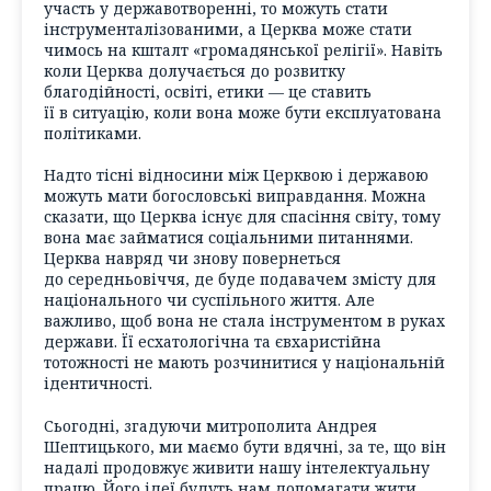
участь у державотворенні, то можуть стати
інструменталізованими, а Церква може стати
чимось на кшталт «громадянської релігії». Навіть
коли Церква долучається до розвитку
благодійності, освіті, етики — це ставить
її в ситуацію, коли вона може бути експлуатована
політиками.
Надто тісні відносини між Церквою і державою
можуть мати богословські виправдання. Можна
сказати, що Церква існує для спасіння світу, тому
вона має займатися соціальними питаннями.
Церква навряд чи знову повернеться
до середньовіччя, де буде подавачем змісту для
національного чи суспільного життя. Але
важливо, щоб вона не стала інструментом в руках
держави. Її есхатологічна та євхаристійна
тотожності не мають розчинитися у національній
ідентичності.
Сьогодні, згадуючи митрополита Андрея
Шептицького, ми маємо бути вдячні, за те, що він
надалі продовжує живити нашу інтелектуальну
працю. Його ідеї будуть нам допомагати жити