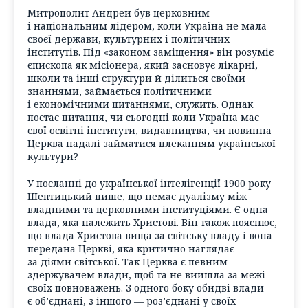
Митрополит Андрей був церковним
і національним лідером, коли Україна не мала
своєї держави, культурних і політичних
інститутів. Під «законом заміщення» він розуміє
єпископа як місіонера, який засновує лікарні,
школи та інші структури й ділиться своїми
знаннями, займається політичними
і економічними питаннями, служить. Однак
постає питання, чи сьогодні коли Україна має
свої освітні інститути, видавництва, чи повинна
Церква надалі займатися плеканням української
культури?
У посланні до української інтелігенції 1900 року
Шептицький пише, що немає дуалізму між
владними та церковними інституціями. Є одна
влада, яка належить Христові. Він також пояснює,
що влада Христова вища за світську владу і вона
передана Церкві, яка критично наглядає
за діями світської. Так Церква є певним
здержувачем влади, щоб та не вийшла за межі
своїх повноважень. З одного боку обидві влади
є об’єднані, з іншого — роз’єднані у своїх