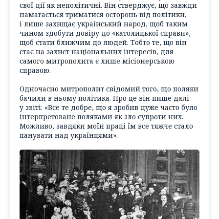
свої дії як неполітичні. Він стверджує, що завжди
намагається триматися осторонь від політики,
і лише захищає український народ, щоб таким
чином здобути довіру до «католицької справи»,
щоб стати ближчим до людей. Тобто те, що він
стає на захист національних інтересів, для
самого митрополита є лише місіонерською
справою.
Одночасно митрополит свідомий того, що поляки
бачили в ньому політика. Про це він пише далі
у звіті: «Все те добре, що я зробив дуже часто було
інтерпретоване поляками як зло супроти них.
Можливо, завдяки моїй праці їм все тяжче стало
панувати над українцями».