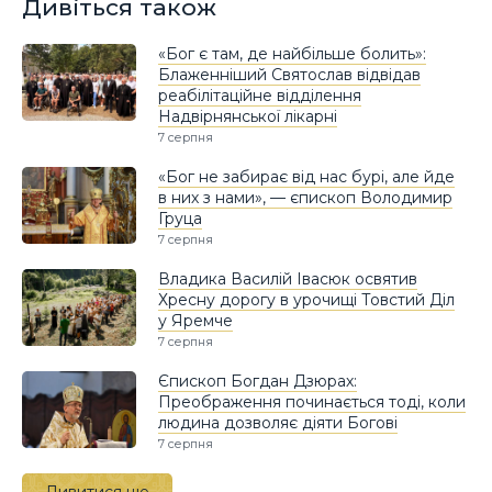
Дивіться також
«Бог є там, де найбільше болить»:
Блаженніший Святослав відвідав
реабілітаційне відділення
Надвірнянської лікарні
7 серпня
«Бог не забирає від нас бурі, але йде
в них з нами», — єпископ Володимир
Груца
7 серпня
Владика Василій Івасюк освятив
Хресну дорогу в урочищі Товстий Діл
у Яремче
7 серпня
Єпископ Богдан Дзюрах:
Преображення починається тоді, коли
людина дозволяє діяти Богові
7 серпня