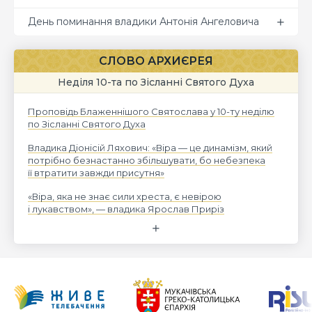
День поминання владики Антонія Ангеловича
СЛОВО АРХИЄРЕЯ
Неділя 10-та по Зісланні Святого Духа
Проповідь Блаженнішого Святослава у 10-ту неділю
по Зісланні Святого Духа
Владика Діонісій Ляхович: «Віра — це динамізм, який
потрібно безнастанно збільшувати, бо небезпека
її втратити завжди присутня»
«Віра, яка не знає сили хреста, є невірою
і лукавством», — владика Ярослав Приріз