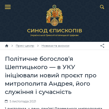
СИНОД ЄПИСКОПІВ
Української Греко-Католицької Церкви
Прес-центр
Новини та анонси
Політичне богослов’я
Шептицького — в УКУ
ініціювали новий проєкт про
митрополита Андрея, його
служіння і сучасність
5 листопада 2021
1 листопада, у день пам’яті Праведного митрополита