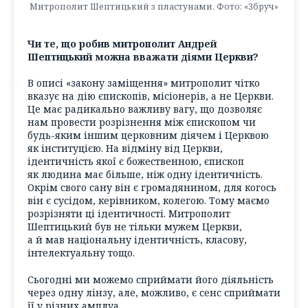
Митрополит Шептицький з пластунами. Фото: «Збруч»
Чи те, що робив митрополит Андрей
Шептицький можна вважати діями Церкви?
В описі «закону заміщення» митрополит чітко
вказує на дію єпископів, місіонерів, а не Церкви.
Це має радикально важливу вагу, що дозволяє
нам провести розрізнення між єпископом чи
будь-яким іншим церковним діячем і Церквою
як інституцією. На відміну від Церкви,
ідентичність якої є божественною, єпископ
як людина має більше, ніж одну ідентичність.
Окрім свого сану він є громадянином, для когось
він є сусідом, керівником, колегою. Тому маємо
розрізняти ці ідентичності. Митрополит
Шептицький був не тільки мужем Церкви,
а й мав національну ідентичність, класову,
інтелектуальну тощо.
Сьогодні ми можемо сприймати його діяльність
через одну лінзу, але, можливо, є сенс сприймати
її у різних амплуа.