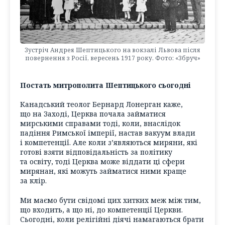
Зустріч Андрея Шептицького на вокзалі Львова після
повернення з Росії, вересень 1917 року. Фото: «Збруч»
Постать митрополита Шептицького сьогодні
Канадський теолог Бернард Лонерган каже,
що на Заході, Церква почала займатися
мирськими справами тоді, коли, внаслідок
падіння Римської імперії, настав вакуум влади
і компетенції. Але коли з’являються миряни, які
готові взяти відповідальність за політику
та освіту, тоді Церква може віддати ці сфери
мирянан, які можуть займатися ними краще
за клір.
Ми маємо бути свідомі цих хитких меж між тим,
що входить, а що ні, до компетенції Церкви.
Сьогодні, коли релігійні діячі намагаються брати