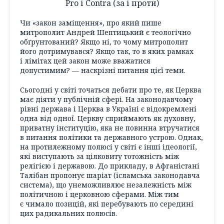
Pro і Contra (за і проти)
Чи «закон заміщення», про який пише
митрополит Андрей Шептицький є теологічно
обґрунтований? Якщо ні, то чому митрополит
його дотримувався? Якщо так, то в яких рамках
і лімітах цей закон може вважатися
допустимим? — наскрізні питання цієї теми.
Сьогодні у світі точаться дебати про те, як Церква
має діяти у публічній сфері. На законодавчому
рівні держава і Церква в Україні є відокремлені
одна від одної. Церкву сприймають як духовну,
приватну інституцію, яка не повинна втручатися
в питання політики та державного устрою. Однак,
на протилежному полюсі у світі є інші ідеології,
які виступають за цілковиту тотожність між
релігією і державою. До прикладу, в Афганістані
Талібан пропонує шаріат (ісламська законодавча
система), що унеможливлює незалежність між
політичною і церковною сферами. Між тим
є чимало позицій, які перебувають по середині
цих радикальних полюсів.