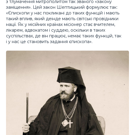
з тлумачення митрополитом так званого «закону
заміщення». Цей закон Шептицький формулює так:
«Єпископи у нас покликані до таких функцій і мають
такий вплив, який деінде мають світські провідники
нації. Як у місійних країнах місіонер стає вчителем,
лікарем, адвокатом і суддею, оскільки в таких
суспільствах, де він працює, немає таких функцій, так
і у нас це становить задання єпископа».