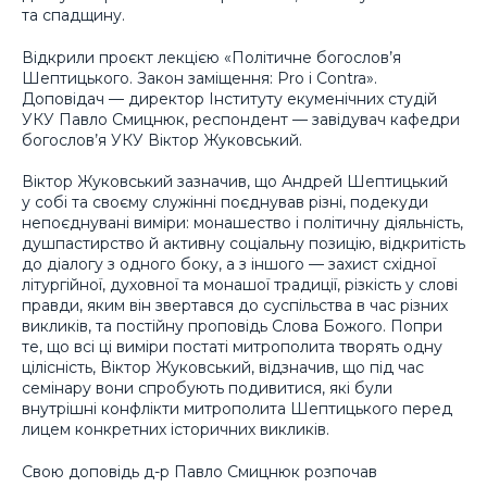
та спадщину.
Відкрили проєкт лекцією «Політичне богослов’я
Шептицького. Закон заміщення: Pro і Contra».
Доповідач — директор Інституту екуменічних студій
УКУ Павло Смицнюк, респондент — завідувач кафедри
богослов’я УКУ Віктор Жуковський.
Віктор Жуковський зазначив, що Андрей Шептицький
у собі та своєму служінні поєднував різні, подекуди
непоєднувані виміри: монашество і політичну діяльність,
душпастирство й активну соціальну позицію, відкритість
до діалогу з одного боку, а з іншого — захист східної
літургійної, духовної та монашої традиції, різкість у слові
правди, яким він звертався до суспільства в час різних
викликів, та постійну проповідь Слова Божого. Попри
те, що всі ці виміри постаті митрополита творять одну
цілісність, Віктор Жуковський, відзначив, що під час
семінару вони спробують подивитися, які були
внутрішні конфлікти митрополита Шептицького перед
лицем конкретних історичних викликів.
Свою доповідь д-р Павло Смицнюк розпочав