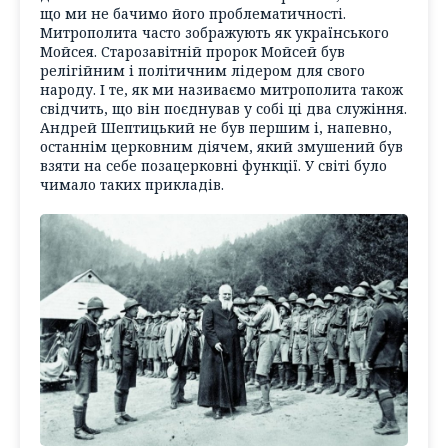
що ми не бачимо його проблематичності.
Митрополита часто зображують як українського
Мойсея. Старозавітній пророк Мойсей був
релігійним і політичним лідером для свого
народу. І те, як ми називаємо митрополита також
свідчить, що він поєднував у собі ці два служіння.
Андрей Шептицький не був першим і, напевно,
останнім церковним діячем, який змушений був
взяти на себе позацерковні функції. У світі було
чимало таких прикладів.