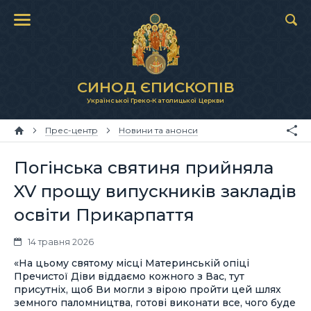
СИНОД ЄПИСКОПІВ
Української Греко-Католицької Церкви
Прес-центр
Новини та анонси
Погінська святиня прийняла
XV прощу випускників закладів
освіти Прикарпаття
14 травня 2026
«На цьому святому місці Материнській опіці
Пречистої Діви віддаємо кожного з Вас, тут
присутніх, щоб Ви могли з вірою пройти цей шлях
земного паломництва, готові виконати все, чого буде