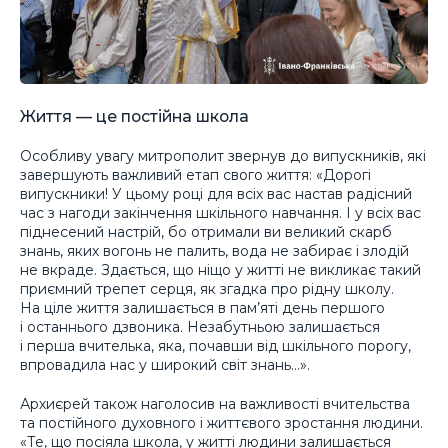
Життя — це постійна школа
Особливу увагу митрополит звернув до випускників, які
завершують важливий етап свого життя: «Дорогі
випускники! У цьому році для всіх вас настав радісний
час з нагоди закінчення шкільного навчання. І у всіх вас
піднесений настрій, бо отримали ви великий скарб
знань, яких вогонь не палить, вода не забирає і злодій
не вкраде. Здається, що ніщо у житті не викликає такий
приємний трепет серця, як згадка про рідну школу.
На ціле життя залишається в пам’яті день першого
і останнього дзвоника. Незабутньою залишається
і перша вчителька, яка, почавши від шкільного порогу,
впровадила нас у широкий світ знань…».
Архиєрей також наголосив на важливості вчительства
та постійного духовного і життєвого зростання людини.
«Те, що посіяла школа, у житті людини залишається