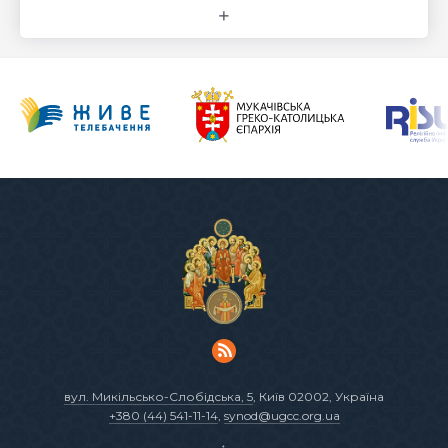
вул. Микільсько-Слобідська, 5
, Київ 02002, Україна
+380 (44) 541-11-14
,
synod@ugcc.org.ua