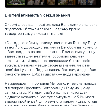
Вчителі вливають у серця знання
Окремі слова вдячності владика Володимир висловив
педагогам і батькам за їхню щоденну працю
та жертовність у вихованні молоді.
«Сьогодні особливу подяку приносимо Господу Богу
за всі Його добродійства, якими Він обсипав кожного
з Вас продовж вашого навчання. Приносимо уклінну
вдячність вашим вчителям і особливо класним
керівникам, які щоденно прикладали багато своїх
зусиль, вливаючи у ваше серце ці знання, які є так
необхідні у житті. Подяка вашим батькам, які для Вас
бажають тільки добра і щастя», — додав архиєрей.
На завершення проповіді Митрополит ввірив молодь
під покров Пресвятої Богородиці: «Тому на цьому
святому місці Материнській опіці Пречистої Діви
віддаємо кожного з Вас, тут присутніх, щоб Ви могли
з вірою пройти цей шлях земного паломництва, готові
виконати все, чого буде очікувати від Вас Господь».