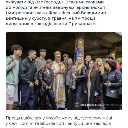
очікувати від Вас Господь». З такими словами
до молоді та вчителів звернувся архиєпископ
і митрополит Івано-Франківський Володимир
Війтишин у суботу, 9 травня, на XV прощі
випускників закладів освіти Прикарпаття.
Проща відбулася у Марійському відпустовому місці
у селі Погоня та зібрала сотні випускників закладів