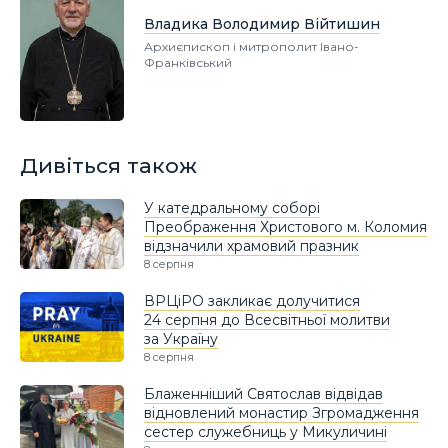
Владика Володимир Війтишин
Архиєпископ і митрополит Івано-
Франківський
Дивіться також
У катедральному соборі
Преображення Христового м. Коломия
відзначили храмовий празник
8 серпня
ВРЦіРО закликає долучитися
24 серпня до Всесвітньої молитви
за Україну
8 серпня
Блаженніший Святослав відвідав
відновлений монастир Згромадження
сестер служебниць у Микуличині