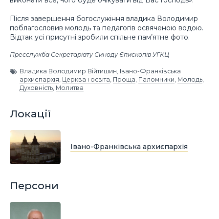
Після завершення богослужіння владика Володимир
поблагословив молодь та педагогів освяченою водою.
Відтак усі присутні зробили спільне пам’ятне фото.
Пресслужба Секретаріату Синоду Єпископів УГКЦ
Владика Володимир Війтишин
,
Івано-Франківська
архиєпархія
,
Церква і освіта
,
Проща
,
Паломники
,
Молодь
,
Духовність
,
Молитва
Локації
Івано-Франківська архиєпархія
Персони