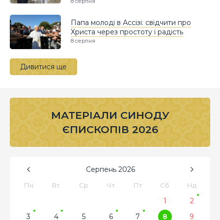
8 серпня
Папа молоді в Ассізі: свідчити про
Христа через простоту і радість
8 серпня
Дивитися ще
МАТЕРІАЛИ СИНОДУ
ЄПИСКОПІВ 2026
Серпень
2026
Пн
Вт
Ср
Чт
Пт
Сб
Нд
1
2
3
4
5
6
7
8
9