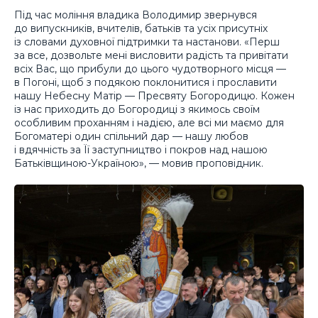
Під час моління владика Володимир звернувся
до випускників, вчителів, батьків та усіх присутніх
із словами духовної підтримки та настанови. «Перш
за все, дозвольте мені висловити радість та привітати
всіх Вас, що прибули до цього чудотворного місця —
в Погоні, щоб з подякою поклонитися і прославити
нашу Небесну Матір — Пресвяту Богородицю. Кожен
із нас приходить до Богородиці з якимось своїм
особливим проханням і надією, але всі ми маємо для
Богоматері один спільний дар — нашу любов
і вдячність за Її заступництво і покров над нашою
Батьківщиною-Україною», — мовив проповідник.