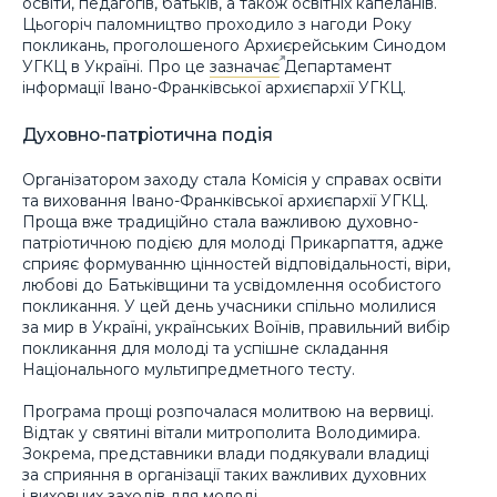
освіти, педагогів, батьків, а також освітніх капеланів.
Цьогоріч паломництво проходило з нагоди Року
покликань, проголошеного Архиєрейським Синодом
УГКЦ в Україні. Про це
зазначає
Департамент
інформації Івано-Франківської архиєпархії УГКЦ.
Духовно-патріотична подія
Організатором заходу стала Комісія у справах освіти
та виховання Івано-Франківської архиєпархії УГКЦ.
Проща вже традиційно стала важливою духовно-
патріотичною подією для молоді Прикарпаття, адже
сприяє формуванню цінностей відповідальності, віри,
любові до Батьківщини та усвідомлення особистого
покликання. У цей день учасники спільно молилися
за мир в Україні, українських Воїнів, правильний вибір
покликання для молоді та успішне складання
Національного мультипредметного тесту.
Програма прощі розпочалася молитвою на вервиці.
Відтак у святині вітали митрополита Володимира.
Зокрема, представники влади подякували владиці
за сприяння в організації таких важливих духовних
і виховних заходів для молоді.