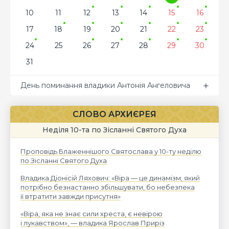
10
11
12
13
14
15
16
17
18
19
20
21
22
23
24
25
26
27
28
29
30
31
День поминання владики Антонія Ангеловича
СЛОВО АРХИЄРЕЯ
Неділя 10-та по Зісланні Святого Духа
Проповідь Блаженнішого Святослава у 10-ту неділю
по Зісланні Святого Духа
Владика Діонісій Ляхович: «Віра — це динамізм, який
потрібно безнастанно збільшувати, бо небезпека
її втратити завжди присутня»
«Віра, яка не знає сили хреста, є невірою
і лукавством», — владика Ярослав Приріз