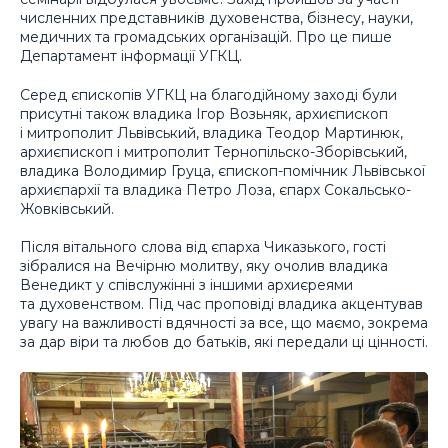
численних представників духовенства, бізнесу, науки,
медичних та громадських організацій. Про це пише
Департамент інформації УГКЦ.
Серед єпископів УГКЦ на благодійному заході були
присутні також владика Ігор Возьняк, архиєпископ
і митрополит Львівський, владика Теодор Мартинюк,
архиєпископ і митрополит Тернопільско-Зборівський,
владика Володимир Груца, єпископ-помічник Львівської
архиєпархії та владика Петро Лоза, єпарх Сокальсько-
Жовківський.
Після вітального слова від єпарха Чиказького, гості
зібралися на Вечірню молитву, яку очолив владика
Венедикт у співслужінні з іншими архиєреями
та духовенством. Під час проповіді владика акцентував
увагу на важливості вдячності за все, що маємо, зокрема
за дар віри та любов до батьків, які передали ці цінності.