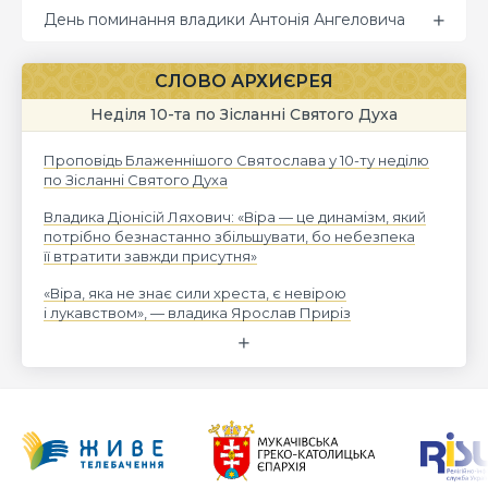
День поминання владики Антонія Ангеловича
СЛОВО АРХИЄРЕЯ
Неділя 10-та по Зісланні Святого Духа
Проповідь Блаженнішого Святослава у 10-ту неділю
по Зісланні Святого Духа
Владика Діонісій Ляхович: «Віра — це динамізм, який
потрібно безнастанно збільшувати, бо небезпека
її втратити завжди присутня»
«Віра, яка не знає сили хреста, є невірою
і лукавством», — владика Ярослав Приріз