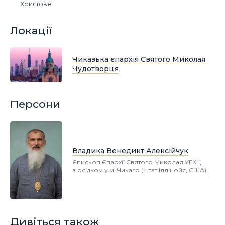
Христове
Локації
Чиказька єпархія Святого Миколая
Чудотворця
Персони
Владика Венедикт Алексійчук
Єпископ Єпархії Святого Миколая УГКЦ
з осідком у м. Чикаго (штат Іллінойс, США)
Дивіться також