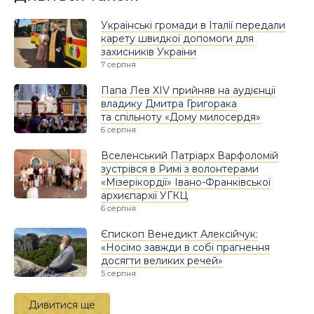
Українські громади в Італії передали
карету швидкої допомоги для
захисників України
7 серпня
Папа Лев XIV прийняв на аудієнції
владику Дмитра Григорака
та спільноту «Дому милосердя»
6 серпня
Вселенський Патріарх Варфоломій
зустрівся в Римі з волонтерами
«Мізерікордії» Івано-Франківської
архиєпархії УГКЦ
6 серпня
Єпископ Венедикт Алексійчук:
«Носімо завжди в собі прагнення
досягти великих речей»
5 серпня
Дивитися ще