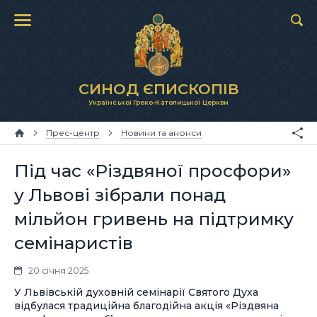
СИНОД ЄПИСКОПІВ
Української Греко-Католицької Церкви
Прес-центр
Новини та анонси
Під час «Різдвяної просфори»
у Львові зібрали понад
мільйон гривень на підтримку
семінаристів
20 січня 2025
У Львівській духовній семінарії Святого Духа
відбулася традиційна благодійна акція «Різдвяна