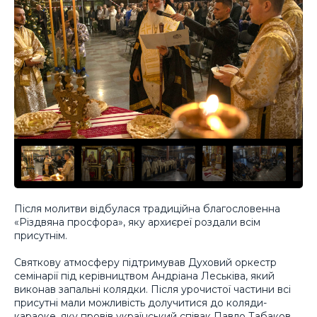
Після молитви відбулася традиційна благословенна
«Різдвяна просфора», яку архиєреї роздали всім
присутнім.
Святкову атмосферу підтримував Духовий оркестр
семінарії під керівництвом Андріана Леськіва, який
виконав запальні колядки. Після урочистої частини всі
присутні мали можливість долучитися до коляди-
караоке, яку провів український співак Павло Табаков,