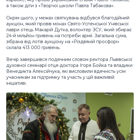
а також діти з «Творчої школи Павла Табакова».
Окрім цього, у межах святкувань відбувся благодійний
аукціон, який провів монах Свято-Успенської Унівської
лаври отець Макарій Дутка, волонтер ЗСУ, який збирає
24-й мільйон гривень на потреби армії. Загальна сума,
зібрана від лотів аукціону на «Різдвяній просфорі»
склала 413 000 гривень.
Вечір завершився подячним словом ректора Львівської
духовної семінарії отця-доктора Ігоря Бойка та владики
Венедикта Алексійчука, які висловили вдячність усім
учасникам за підтримку та участь у цій важливій
ініціативі.