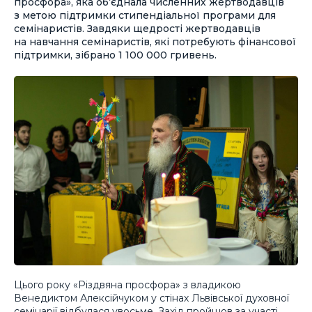
просфора», яка об’єднала численних жертводавців
з метою підтримки стипендіальної програми для
семінаристів. Завдяки щедрості жертводавців
на навчання семінаристів, які потребують фінансової
підтримки, зібрано 1 100 000 гривень.
Цього року «Різдвяна просфора» з владикою
Венедиктом Алексійчуком у стінах Львівської духовної
семінарії відбулася увосьме. Захід пройшов за участі