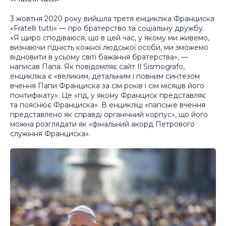
3 жовтня 2020 року вийшла третя енцикліка Франциска
«Fratelli tutti» — про братерство та соціальну дружбу.
«Я щиро сподіваюся, що в цей час, у якому ми живемо,
визнаючи гідність кожної людської особи, ми зможемо
відновити в усьому світі бажання братерства», —
написав Папа. Як повідомляє сайт Il Sismografo,
енцикліка є «великим, детальним і повним синтезом
вчення Папи Франциска за сім років і сім місяців його
понтифікату». Це «гід, у якому Франциск представляє
та пояснює Франциска». В енцикліці «папське вчення
представлено як справді органічний корпус», що його
можна розглядати як «фінальний акорд Петрового
служіння Франциска».