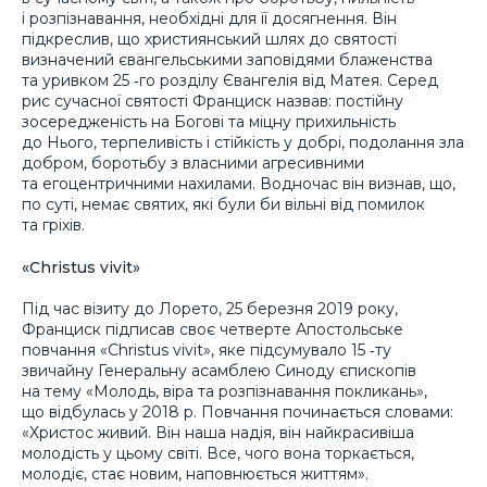
і розпізнавання, необхідні для її досягнення. Він
підкреслив, що християнський шлях до святості
визначений євангельськими заповідями блаженства
та уривком 25 ‑го розділу Євангелія від Матея. Серед
рис сучасної святості Франциск назвав: постійну
зосередженість на Богові та міцну прихильність
до Нього, терпеливість і стійкість у добрі, подолання зла
добром, боротьбу з власними агресивними
та егоцентричними нахилами. Водночас він визнав, що,
по суті, немає святих, які були би вільні від помилок
та гріхів.
«Christus vivit»
Під час візиту до Лорето, 25 березня 2019 року,
Франциск підписав своє четверте Апостольське
повчання «Christus vivit», яке підсумувало 15 ‑ту
звичайну Генеральну асамблею Синоду єпископів
на тему «Молодь, віра та розпізнавання покликань»,
що відбулась у 2018 р. Повчання починається словами:
«Христос живий. Він наша надія, він найкрасивіша
молодість у цьому світі. Все, чого вона торкається,
молодіє, стає новим, наповнюється життям».