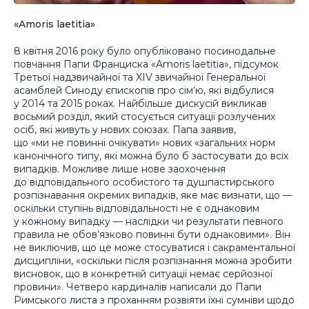
«Amoris laetitia»
8 квітня 2016 року було опубліковано посинодальне
повчання Папи Франциска «Amoris laetitia», підсумок
Третьої надзвичайної та XIV звичайної Генеральної
асамблей Синоду єпископів про сім’ю, які відбулися
у 2014 та 2015 роках. Найбільше дискусій викликав
восьмий розділ, який стосується ситуації розлучених
осіб, які живуть у нових союзах. Папа заявив,
що «ми не повинні очікувати» нових «загальних норм
канонічного типу, які можна було б застосувати до всіх
випадків. Можливе лише нове заохочення
до відповідального особистого та душпастирського
розпізнавання окремих випадків, яке має визнати, що —
оскільки ступінь відповідальності не є однаковим
у кожному випадку — наслідки чи результати певного
правила не обов’язково повинні бути однаковими». Він
не виключив, що це може стосуватися і сакраментальної
дисципліни, «оскільки після розпізнання можна зробити
висновок, що в конкретній ситуації немає серйозної
провини». Четверо кардиналів написали до Папи
Римського листа з проханням розвіяти їхні сумніви щодо