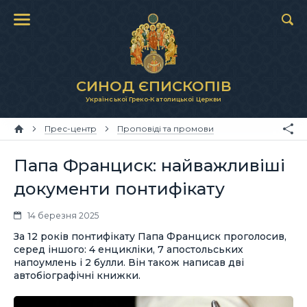
СИНОД ЄПИСКОПІВ
Української Греко-Католицької Церкви
Прес-центр
Проповіді та промови
Папа Франциск: найважливіші
документи понтифікату
14 березня 2025
За 12 років понтифікату Папа Франциск проголосив,
серед іншого: 4 енцикліки, 7 апостольських
напоумлень і 2 булли. Він також написав дві
автобіографічні книжки.