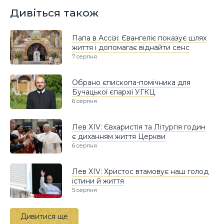
Дивіться також
Папа в Ассізі: Євангеліє показує шлях
життя і допомагає віднайти сенс
7 серпня
Обрано єпископа-помічника для
Бучацької єпархії УГКЦ
6 серпня
Лев XIV: Євхаристія та Літургія годин
є диханням життя Церкви
6 серпня
Лев XIV: Христос втамовує наш голод
істини й життя
5 серпня
Дивитися ще