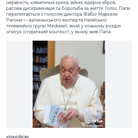
нерівність, кліматична криза, війни, ядерна зброя,
расова дискримінація та боротьба за життя. Голос Папи
переплітається з голосом диктора Фабіо Маркезе
Раґони — ватиканського експерта італійської
телевізійної групи Mediaset, який у кожному розділі
описує історичний контекст, у якому жив Папа.
«Надійся»