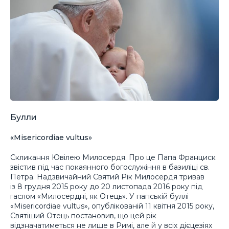
Булли
«Misericordiae vultus»
Скликання Ювілею Милосердя. Про це Папа Франциск
звістив під час покаянного богослужіння в базиліці св.
Петра. Надзвичайний Святий Рік Милосердя тривав
із 8 грудня 2015 року до 20 листопада 2016 року під
гаслом «Милосердні, як Отець». У папській буллі
«Misericordiae vultus», опублікованій 11 квітня 2015 року,
Святіший Отець постановив, що цей рік
відзначатиметься не лише в Римі, але й у всіх дієцезіях