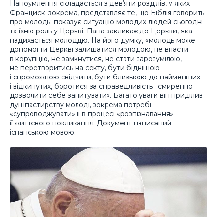
Напоумлення складається з дев’яти розділів, у яких
Франциск, зокрема, представляє те, що Біблія говорить
про молодь; показує ситуацію молодих людей сьогодні
та їхню роль у Церкві. Папа закликає до Церкви, яка
надихається молоддю. На його думку, «молодь може
допомогти Церкві залишатися молодою, не впасти
в корупцію, не замкнутися, не стати зарозумілою,
не перетворитись на секту, бути біднішою
і спроможною свідчити, бути близькою до найменших
і відкинутих, боротися за справедливість і смиренно
дозволити себе запитувати». Багато уваги він приділив
душпастирству молоді, зокрема потребі
«супроводжувати» її в процесі «розпізнавання»
її життєвого покликання. Документ написаний
іспанською мовою.