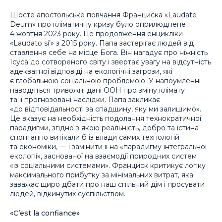
Шосте апостольське повчання Франциска «Laudate
Deum» про кліматичну кризу було оприлюднене
4 жовтня 2023 року. Це продовження енцикліки
«Laudato si’» з 2015 року. Папа застерігає людей від
ставлення себе на місце Бога. Він нагадує про ніжність
Ісуса до сотвореного світу і звертає увагу на відсутність
адекватної відповіді на екологічні загрози, які
є глобальною соціальною проблемою. У напоумленні
наводяться тривожні дані ООН про зміну клімату
та її прогнозовані наслідки. Папа закликає
«до відповідальності за спадщину, яку ми залишимо».
Це вказує на необхідність подолання технократичної
парадигми, згідно з якою реальність, добро та істина
спонтанно витікали б із влади самих технологій
та економіки, — і замінити її на «парадигму інтегральної
екології», заснованої на взаємодії природних систем
«із соціальними системами». Франциск критикує логіку
максимального прибутку за мінімальних витрат, яка
заважає щиро дбати про наш спільний дім і просувати
людей, відкинутих суспільством.
«C’est la confiance»