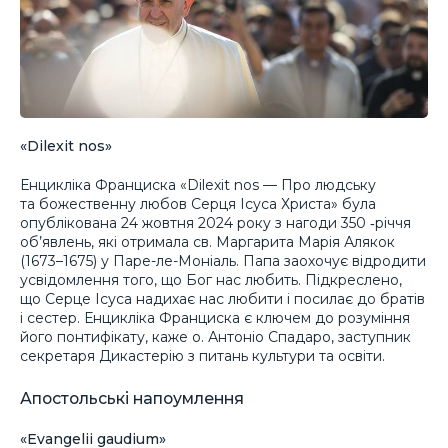
«Dilexit nos»
Енцикліка Франциска «Dilexit nos — Про людську
та божественну любов Серця Ісуса Христа» була
опублікована 24 жовтня 2024 року з нагоди 350 ‑річчя
об’явлень, які отримала св. Маргарита Марія Алякок
(1673–1675) у Паре-ле-Моніаль. Папа заохочує відродити
усвідомлення того, що Бог нас любить. Підкреслено,
що Серце Ісуса надихає нас любити і посилає до братів
і сестер. Енцикліка Франциска є ключем до розуміння
його понтифікату, каже о. Антоніо Спадаро, заступник
секретаря Дикастерію з питань культури та освіти.
Апостольські напоумлення
«Evangelii gaudium»