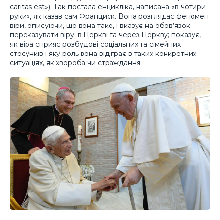
caritas est»). Так постала енцикліка, написана «в чотири
руки», як казав сам Франциск. Вона розглядає феномен
віри, описуючи, що вона таке, і вказує на обов’язок
переказувати віру: в Церкві та через Церкву; показує,
як віра сприяє розбудові соціальних та сімейних
стосунків і яку роль вона відіграє в таких конкретних
ситуаціях, як хвороба чи страждання.