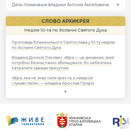
День поминання владики Антонія Ангеловича
СЛОВО АРХИЄРЕЯ
Неділя 10-та по Зісланні Святого Духа
Проповідь Блаженнішого Святослава у 10-ту неділю
по Зісланні Святого Духа
Владика Діонісій Ляхович: «Віра — це динамізм, який
потрібно безнастанно збільшувати, бо небезпека
її втратити завжди присутня»
«Віра, яка не знає сили хреста, є невірою
і лукавством», — владика Ярослав Приріз