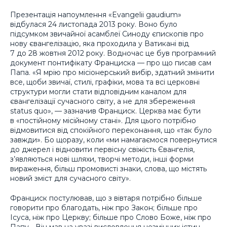
Презентація напоумлення «Evangelii gaudium»
відбулася 24 листопада 2013 року. Воно було
підсумком звичайної асамблеї Синоду єпископів про
нову євангелізацію, яка проходила у Ватикані від
7 до 28 жовтня 2012 року. Водночас це був програмний
документ понтифікату Франциска — про що писав сам
Папа. «Я мрію про місіонерський вибір, здатний змінити
все, щоби звичаї, стилі, графіки, мова та всі церковні
структури могли стати відповідним каналом для
євангелізації сучасного світу, а не для збереження
status quo», — зазначив Франциск. Церква має бути
в «постійному місійному стані». Для цього потрібно
відмовитися від спокійного переконання, що «так було
завжди». Бо щоразу, коли «ми намагаємося повернутися
до джерел і відновити первісну свіжість Євангелія,
з’являються нові шляхи, творчі методи, інші форми
вираження, більш промовисті знаки, слова, що містять
новий зміст для сучасного світу».
Франциск постулював, що з вівтаря потрібно більше
говорити про благодать, ніж про Закон; більше про
Ісуса, ніж про Церкву; більше про Слово Боже, ніж про
Папу… Він мав на увазі висловлення незмінних істин