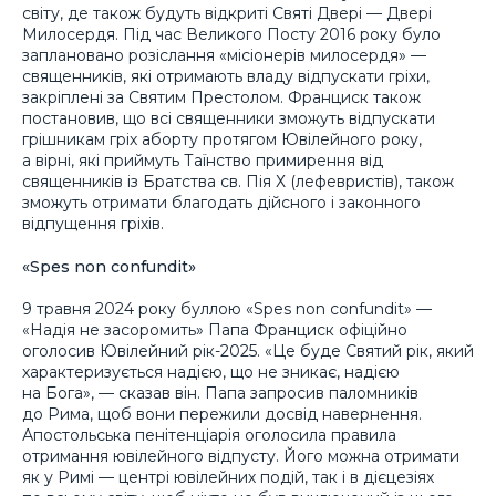
світу, де також будуть відкриті Святі Двері — Двері
Милосердя. Під час Великого Посту 2016 року було
заплановано розіслання «місіонерів милосердя» —
священників, які отримають владу відпускати гріхи,
закріплені за Святим Престолом. Франциск також
постановив, що всі священники зможуть відпускати
грішникам гріх аборту протягом Ювілейного року,
а вірні, які приймуть Таїнство примирення від
священників із Братства св. Пія Х (лефевристів), також
зможуть отримати благодать дійсного і законного
відпущення гріхів.
«Spes non confundit»
9 травня 2024 року буллою «Spes non confundit» —
«Надія не засоромить» Папа Франциск офіційно
оголосив Ювілейний рік-2025. «Це буде Святий рік, який
характеризується надією, що не зникає, надією
на Бога», — сказав він. Папа запросив паломників
до Рима, щоб вони пережили досвід навернення.
Апостольська пенітенціарія оголосила правила
отримання ювілейного відпусту. Його можна отримати
як у Римі — центрі ювілейних подій, так і в дієцезіях