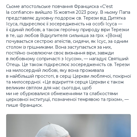
Сьоме апостольське повчання Франциска «C’est
la confiance» вийшло 15 жовтня 2023 року. В ньому Папа
представляє духовну подорож св. Терези від Дитятка
Ісуса, підкреслює її зосередженість на особі Ісуса —
її єдиній любові, а також героїчну природу віри Терезки
в те, що любов Відкупителя сильніша за гріх. «[Вона]
почувається сестрою атеїстів, сидячи, як Ісус, за одним
столом із грішниками. Вона заступається за них,
постійно оновлюючи своє визнання віри, завжди
в любовному сопричасті з Ісусом», — нагадує Святіший
Отець. Це також підкреслює зосередженість св. Терези
на милосердній любові, яку вона проживала
в найбільшій простоті, в серці Церкви люблячої, покірної
та милосердної. «Це відкриття серця Церкви є також
великим світлом для нас сьогодні, щоб
ми не обурювалися обмеженнями та слабкостями
церковної інституції, позначеної темрявою та гріхом», —
пише Франциск.