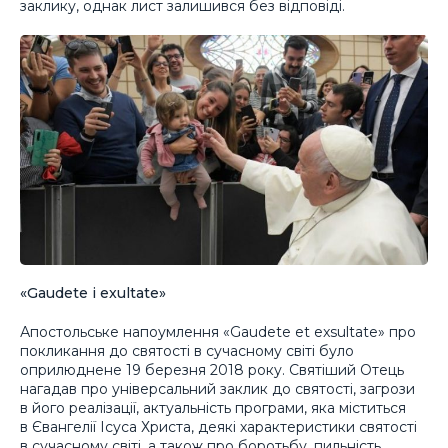
заклику, однак лист залишився без відповіді.
«Gaudete і exultate»
Апостольське напоумлення «Gaudete et exsultate» про
покликання до святості в сучасному світі було
оприлюднене 19 березня 2018 року. Святіший Отець
нагадав про універсальний заклик до святості, загрози
в його реалізації, актуальність програми, яка міститься
в Євангелії Ісуса Христа, деякі характеристики святості
в сучасному світі, а також про боротьбу, пильність