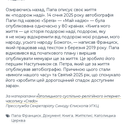
Озираючись назад, Папа описує своє життя
як «подорож надії». 14 січня 2025 року автобіографія
Папи під назвою «Spera» — «Май надію» — була
опублікована одночасно у 80 країнах. «Книга мого
життя — це історія подорожі надії, подорожі, яку
я не можу відокремити від подорожі моєї родини, мого
народу, усього народу Божого», — написав Франциск,
який працював над текстом з березня 2019 року. Папа
відмовився від початкового плану і вирішив
опублікувати мемуари ще за життя. Це зробило його
першим Наступником св. Петра, який ще за життя
опублікував автобіографію. Причиною цього стали
«вимоги нашого часу» та Святий 2025 рік, що спонукало
його «зробити цей дорогоцінний спадок доступним
зараз».
За матеріалами
католицького суспільно-релігійного інтернет-
часопису «Credo»
Пресслужба Секретаріату Синоду Єпископів УГКЦ
Папа Франциск
,
Документ
,
Книга
,
Життєпис
,
Католицька
Церква