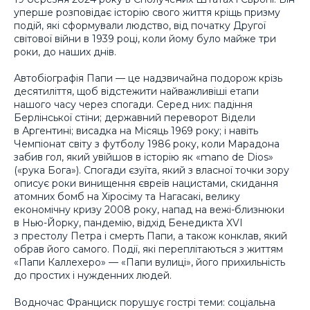
уперше розповідає історію свого життя кріщь призму
подій, які сформували людство, від початку Другої
світової війни в 1939 році, коли йому було майже три
роки, до наших днів.
Автобіографія Папи — це надзвичайна подорож крізь
десятиліття, щоб відстежити найважливіші етапи
нашого часу через спогади. Серед них: падіння
Берлінської стіни; державний переворот Відели
в Аргентині; висадка на Місяць 1969 року; і навіть
Чемпіонат світу з футболу 1986 року, коли Марадона
забив гол, який увійшов в історію як «mano de Dios»
(«рука Бога»). Спогади єзуїта, який з власної точки зору
описує роки винищення євреїв нацистами, скидання
атомних бомб на Хіросіму та Нагасакі, велику
економічну кризу 2008 року, напад на вежі-близнюки
в Нью-Йорку, пандемію, відхід Бенедикта XVI
з престолу Петра і смерть Папи, а також конклав, який
обрав його самого. Події, які переплітаються з життям
«Папи Каллехеро» — «Папи вулиці», його прихильність
до простих і нужденних людей.
Водночас Франциск порушує гострі теми: соціальна