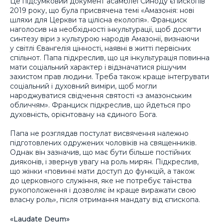
Це підсумковий документ асамблеї Синоду єпископів
2019 року, що була присвячена темі «Амазонія: нові
шляхи для Церкви та цілісна екологія». Франциск
наголосив на необхідності інкультурації, щоб досягти
синтезу віри з культурою народів Амазонії, визнаючи
у світлі Євангелія цінності, наявні в житті первісних
спільнот. Папа підкреслив, що ця інкультурація повинна
мати соціальний характер і відзначатися рішучим
захистом прав людини. Треба також краще інтегрувати
соціальний і духовний виміри, щоб могли
народжуватися свідчення святості «з амазонським
обличчям». Франциск підкреслив, що йдеться про
духовність, орієнтовану на єдиного Бога.
Папа не розглядав постулат висвячення належно
підготовлених одружених чоловіків на священників.
Однак він зазначив, що має бути більше постійних
дияконів, і звернув увагу на роль мирян. Підкреслив,
що жінки «повинні мати доступ до функцій, а також
до церковного служіння, яке не потребує таїнства
рукоположення і дозволяє їм краще виражати свою
власну роль», після отримання мандату від єпископа.
«Laudate Deum»