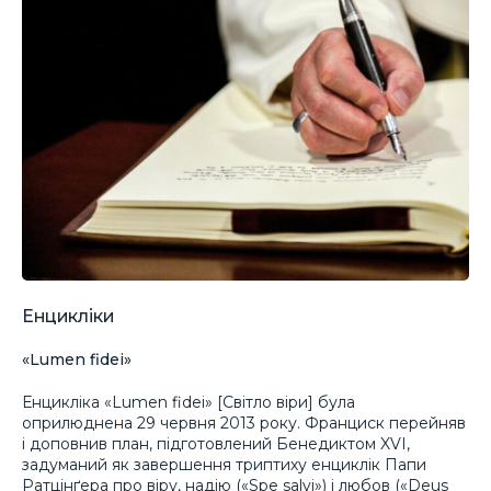
Енцикліки
«Lumen fidei»
Енцикліка «Lumen fidei» [Світло віри] була
оприлюднена 29 червня 2013 року. Франциск перейняв
і доповнив план, підготовлений Бенедиктом XVI,
задуманий як завершення триптиху енциклік Папи
Ратцінґера про віру, надію («Spe salvi») і любов («Deus