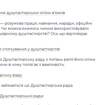
ня душпастирської опіки в’язнів
і — розумова праця, навчання, наради, офіційні
н. Чи можна якимось чином використовувати
нціарному душпастирстві? Ось що відповідає
е спілкування у душпастирстві
 Душпастирську раду з питань релігійної опіки
чи в чому полягає її важливість:
рську раду
 займається ця Душпастирська рада:
 Душпастирської ради