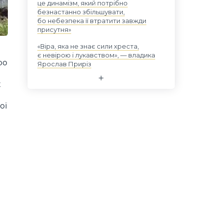
це динамізм, який потрібно
безнастанно збільшувати,
бо небезпека її втратити завжди
присутня»
«Віра, яка не знає сили хреста,
є невірою і лукавством», — владика
ро
Ярослав Приріз
х
ої