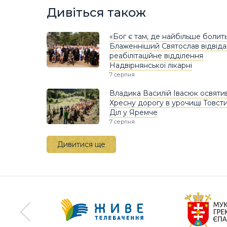
Дивіться також
«Бог є там, де найбільше болить
Блаженніший Святослав відвіда
реабілітаційне відділення
Надвірнянської лікарні
7 серпня
Владика Василій Івасюк освяти
Хресну дорогу в урочищі Товст
Діл у Яремче
7 серпня
Дивитися ще