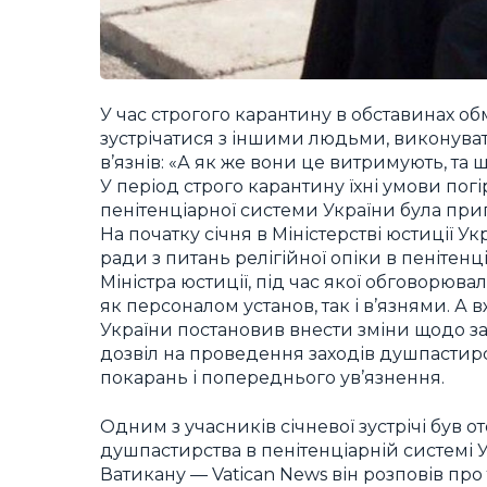
У час строгого карантину в обставинах 
зустрічатися з іншими людьми, виконуват
в’язнів: «А як же вони це витримують, та 
У період строго карантину їхні умови пог
пенітенціарної системи України була пр
На початку січня в Міністерстві юстиції 
ради з питань релігійної опіки в пенітен
Міністра юстиції, під час якої обговорю
як персоналом установ, так і в’язнями. А в
України постановив внести зміни щодо за
дозвіл на проведення заходів душпастир
покарань і попереднього ув’язнення.
Одним з учасників січневої зустрічі був 
душпастирства в пенітенціарній системі Ук
Ватикану — Vatican News він розповів про