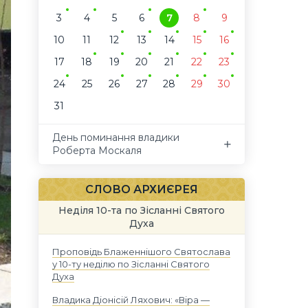
3
4
5
6
7
8
9
10
11
12
13
14
15
16
17
18
19
20
21
22
23
24
25
26
27
28
29
30
31
День поминання владики
Роберта Москаля
СЛОВО АРХИЄРЕЯ
Неділя 10-та по Зісланні Святого
Духа
Проповідь Блаженнішого Святослава
у 10-ту неділю по Зісланні Святого
Духа
Владика Діонісій Ляхович: «Віра —