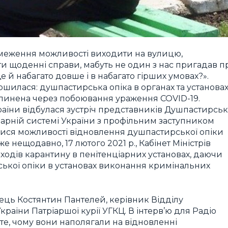
обмеження можливості виходити на вулицю,
и щоденні справи, мабуть не один з нас пригадав п
ще й набагато довше і в набагато гірших умовах?».
іршилася: душпастирська опіка в органах та установа
ипинена через побоювання ураження COVID-19.
України відбулася зустріч представників Душпастирськ
ціарній системі України з профільним заступником
валися можливості відновлення душпастирської опіки
же нещодавно, 17 лютого 2021 р., Кабінет Міністрів
ходів карантину в пенітенціарних установах, даючи
ської опіки в установах виконання кримінальних
отець Костянтин Пантелей, керівник Відділу
раїни Патріаршої курії УГКЦ. В інтерв’ю для Радіо
 те, чому вони наполягали на відновленні