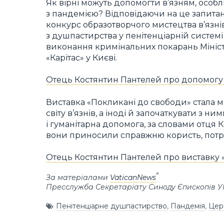
Як вірні можуть допомогти в’язням, особ
з пандемією? Відповідаючи на це запитан
конкурс образотворчого мистецтва в’язнів
з душпастирства у пенітенціарній системі
виконання кримінальних покарань Міністер
«Карітас» у Києві.
Отець Костянтин Пантелей про допомогу в
Виставка «Покликані до свободи» стала 
світу в’язнів, а іноді й започаткувати з 
і гуманітарна допомога, за словами отця 
вони приносили справжню користь, потрі
Отець Костянтин Пантелей про виставку 
За матеріалами
VaticanNews
Пресслужба Секретаріату Синоду Єпископів 
Пенітенціарне душпастирство
,
Пандемія
,
Церк