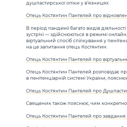
душпастирської опіки у в’язницях:
Отець Костянтин Пантелей про відновлен
В період пандемії багато видів діяльност
зустрічі — здійснюються в режимі онлай
віртуальний спосіб спілкування у пеніте
на це запитання отець Костянтин:
Отець Костянтин Пантелей про віртуальн
Отець Костянтин Пантелей розповідає про
в пенітенціарній системі України, пояснюю
Отець Костянтин Пантелей про Душпасти
Священик також пояснює, чим конкретно
Отець Костянтин Пантелей про завдання