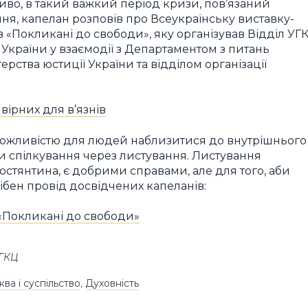
ливо, в такий важкий період кризи, пов’язаний
ня, капелан розповів про Всеукраїнську виставку-
 «Покликані до свободи», яку організував Відділ УГ
 України у взаємодії з Департаментом з питань
ства юстиції України та відділом організації
ірних для в’язнів
можливістю для людей наблизитися до внутрішнього
ними спілкування через листування. Листування
Костянтина, є добрими справами, але для того, аби
бен провід досвідчених капеланів:
«Покликані до свободи»
УГКЦ
ва і суспільство
,
Духовність