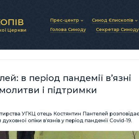
ОПІВ
Прес-центр
Синод Єпископів
Голова Синоду
Секретар Синоду
кої Церкви
Новини та анонси
Статут Синоду Єписко
Інтерв’ю та коментарі
Регламент Синоду Єп
Проповіді та промови
Положення про Голов
Молитовне прикликанн
Синодальні органи
Секретаріат Синоду
Контактна інформація
ей: в період пандемії в’язні
молитви і підтримки
стирства УГКЦ отець Костянтин Пантелей розповіда
духовної опіки в’язнів у період пандемії Covid-19.