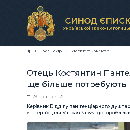
СИНОД ЄПИСК
Української Греко-Католиць
Прес-центр
Інтерв’ю та коментарі
Отець Костянтин Пантел
ще більше потребують 
23 лютого 2021
Керівник Відділу пенітенціарного душпа
в інтерв’ю для Vatican News про проблеми 