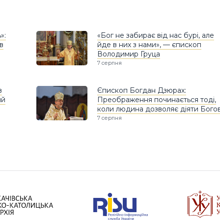
»:
«Бог не забирає від нас бурі, але
в
йде в них з нами», — єпископ
Володимир Груца
7 серпня
в
Єпископ Богдан Дзюрах:
ий
Преображення починається тоді,
коли людина дозволяє діяти Богов
7 серпня