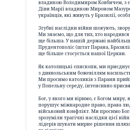
владикою Володимиром Ковбичем, з є
Діви Марії владикою Мироном Мазуро
українців, які живуть у Бразилії, особл
Згубні наслідки війни шокують, звору
Ми знаємо, що для тих, хто народився в
ще більша. У нашій державі найбільша
Прудентополіс (штат Парана, Бразилія
ще більше стосується нашої Церкви.
Як католицькі єпископи, ми приєдну
з диявольським божевіллям насильств
Ми просимо католиків з Парани прий
у Попельну середу, інтенсивно присвя
Бог, у якого ми віримо, є Богом миру,
порушує міжнародне право, права люд
військовий конфлікт. Ми просимо Бог
зрозуміли трагічні наслідки цієї вій
лідерів шукати мирне рішення шляхо