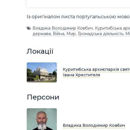
Із оригіналом листа португальською мо
Владика Володимир Ковбич
,
Куритибська арх
держава
,
Війна
,
Мир
,
Громадська діяльність
,
М
Локації
Куритибська архиєпархія свят
Івана Хрестителя
Персони
Владика Володимир Ковбич