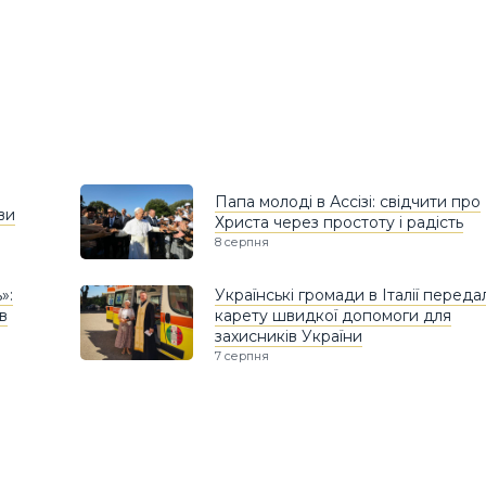
Папа молоді в Ассізі: свідчити про
ви
Христа через простоту і радість
8 серпня
»:
Українські громади в Італії переда
в
карету швидкої допомоги для
захисників України
7 серпня