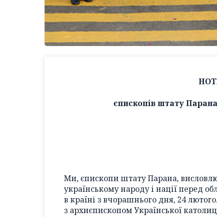
НОТ
єпископів штату Парана
Ми, єпископи штату Парана, висловлю
українському народу і нації перед об
в країні з вчорашнього дня, 24 лютог
з архиєпископом Української католиц