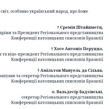
 світ, особливо український народ, про Боже
† Єремія Штайнметц,
дріни та Президент Регіонального представництва
Конференції католицьких єпископів Бразилії
† Хосе Антоніо Перуццо,
 та віце-президент Регіонального представництва
Конференції католицьких єпископів Бразилії
† Амільтон Мануель да Сільва,
рапуави та секретар Регіонального представництва
Конференції католицьких єпископів Бразилії
о. Вальдесір Бадзінські,
секретар Регіонального представництва
Конференції католицьких єпископів Бразилії