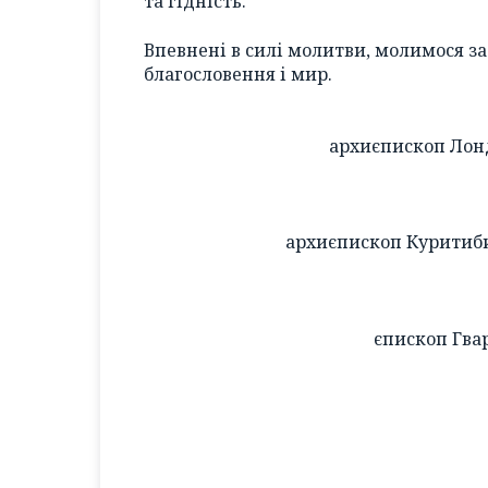
та гідність.
Впевнені в силі молитви, молимося за
благословення і мир.
архиєпископ Лон
архиєпископ Куритиби
єпископ Гва