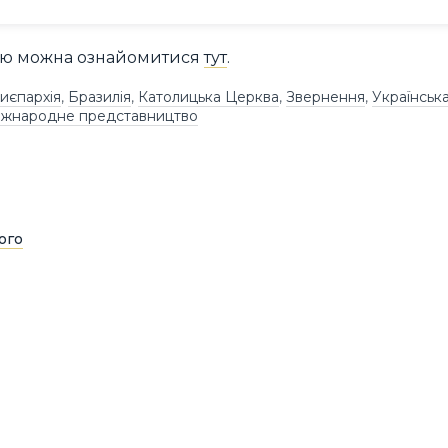
вою можна ознайомитися
тут
.
иєпархія
,
Бразилія
,
Католицька Церква
,
Звернення
,
Українськ
іжнародне представництво
ого