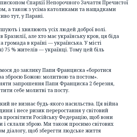
пископом Єпархії Непорочного Зачаття Пречистої
м, а також з усіма католиками та нащадками
иво тут, у Парані.
шують і хвилюють усіх людей доброї волі.
 Бразилії, але хто має українську кров, ця біда
 громада в країні — українська. У місті
) 75 % жителів — українці. Тому цей біль
ємося до заклику Папи Франциска «боротися
а зброєю Божою: молитвою та постом».
няти запрошення Папи Франциска 2 березня,
тити себе молитві та посту.
 який не визнає будь-якого насильства. Ця війна
ини і несе ризик переростання у світовий
а просвітити Російську Федерацію, щоб вони
ни і склали зброю. Ми також просимо світових
м діалогу, щоб зберегти людське життя