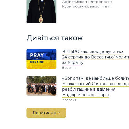
Архиєпископ і митрополит
Куритибський, василіянин.
Дивіться також
ВРЦіРО закликає долучитися
24 серпня до Всесвітньої молит
за Україну
8 серпня
«Бог є там, де найбільше болить
Блаженніший Святослав відвіда
реабілітаційне відділення
Надвірнянської лікарні
7 серпня
Дивитися ще