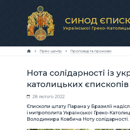
СИНОД ЄПИСК
Української Греко-Католиць
Прес-центр
Проповіді та промови
Нота солідарності із у
католицьких єпископів 
28 лютого 2022
Єпископи штату Парана у Бразилії надісл
і митрополита Української Греко-Католиц
Володимира Ковбича Ноту солідарності.