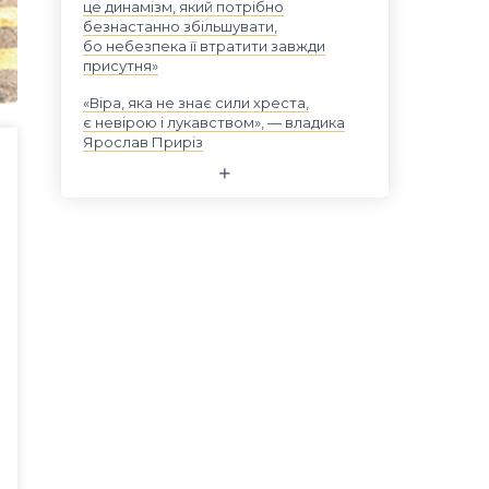
це динамізм, який потрібно
безнастанно збільшувати,
бо небезпека її втратити завжди
присутня»
«Віра, яка не знає сили хреста,
є невірою і лукавством», — владика
Ярослав Приріз