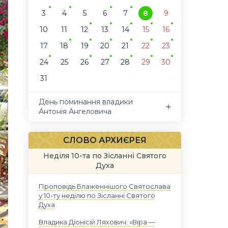
3
4
5
6
7
8
9
10
11
12
13
14
15
16
17
18
19
20
21
22
23
24
25
26
27
28
29
30
31
День поминання владики
Антонія Ангеловича
СЛОВО АРХИЄРЕЯ
Неділя 10-та по Зісланні Святого
Духа
Проповідь Блаженнішого Святослава
у 10-ту неділю по Зісланні Святого
Духа
Владика Діонісій Ляхович: «Віра —