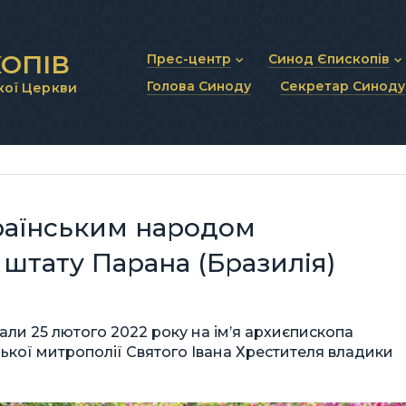
ОПІВ
Прес-центр
Синод Єпископів
Голова Синоду
Секретар Синоду
кої Церкви
Новини та анонси
Статут Синоду Єписко
Інтерв’ю та коментарі
Регламент Синоду Єп
Проповіді та промови
Положення про Голов
Молитовне прикликанн
Синодальні органи
Секретаріат Синоду
Контактна інформація
країнським народом
штату Парана (Бразилія)
али 25 лютого 2022 року на ім’я архиєпископа
ької митрополії Святого Івана Хрестителя владики