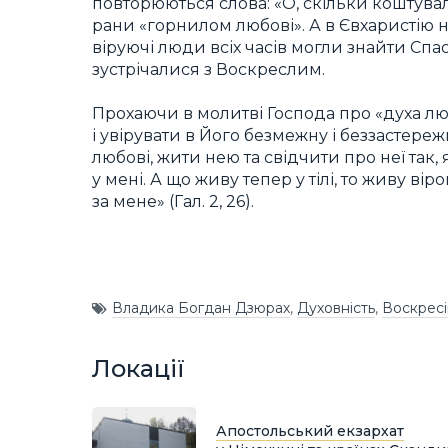
повторюються слова: «О, скільки коштувала
рани «горнилом любові». А в Євхаристію
віруючі люди всіх часів могли знайти Спас
зустрічалися з Воскреслим.
Прохаючи в молитві Господа про «духа лю
і увірувати в Його безмежну і беззастере
любові, жити нею та свідчити про неї так,
у мені. А що живу тепер у тілі, то живу 
за мене» (Гал. 2, 26).
Владика Богдан Дзюрах
,
Духовність
,
Воскрес
Локації
Апостольський екзархат