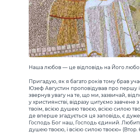
Наша любов — це відповідь на Його любо
Пригадую, як я багато років тому брав учас
Юзеф Августин проповідував про першу і 
звернув увагу на те, що ми, зазвичай, ві
у християнстві, відразу цитуємо завчене 
твоїм, всією душею твоєю, всією силою тво
де вперше згадується ця заповідь, є дуже 
Господь Бог наш, Господь єдиний. Любитим
душею твоєю, і всією силою твоєю» (Втор. 6,