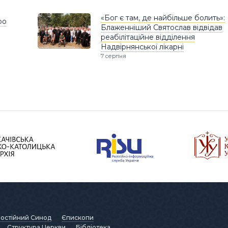
«Бог є там, де найбільше болить»:
ро
Блаженніший Святослав відвідав
реабілітаційне відділення
Надвірнянської лікарні
7 серпня
остійний Синод
Єпископи
Структура Церкви
Бібліотека