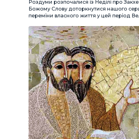
Роздуми розпочалися із Неділі про Закхе
Божому Слову доторкнутися нашого серц
переміни власного життя у цей період Ве