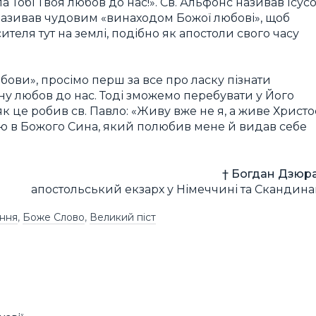
 Тобі Твоя любов до нас!». Св. Альфонс називав Ісусо
 називав чудовим «винаходом Божої любові», щоб
ителя тут на землі, подібно як апостоли свого часу
бови», просімо перш за все про ласку пізнати
жну любов до нас. Тоді зможемо перебувати у Його
 як це робив св. Павло: «Живу вже не я, а живе Христо
вірою в Божого Сина, який полюбив мене й видав себе
† Богдан Дзюра
апостольський екзарх у Німеччині та Скандинав
іння
,
Боже Слово
,
Великий піст