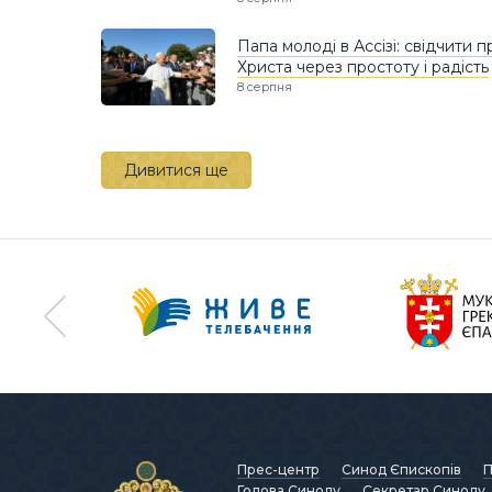
Папа молоді в Ассізі: свідчити п
Христа через простоту і радість
8 серпня
Дивитися ще
Прес-центр
Синод Єпископів
П
Голова Синоду
Секретар Синоду