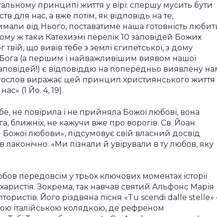
альному принципі життя у вірі: спершу мусить бути
в для нас, а вже потім, як відповідь на те,
римали від Нього, поставатиме наша готовність любит
ому ж таки Катехизмі перелік 10 заповідей Божих
твій, що вивів тебе з землі єгипетської, з дому
 Бога (а першим і найважливішим виявом нашої
аповідей!) є відповіддю на попередньо виявлену на
огослов виражає цей принцип християнського життя
» (1 Йо. 4, 19).
, не повірила і не прийняла Божої любові, вона
а, ближніх, не кажучи вже про ворогів. Св. Йоан
 Божої любови», підсумовує свій власний досвід
в лаконічно: «Ми пізнали й увірували в ту любов, яку
бов передовсім у трьох ключових моментах історії
вхаристія. Зокрема, так навчав святий Альфонс Марія
ристів. Його різдвяна пісня «Tu scendi dalle stelle»
ішою італійською колядкою, де рефреном