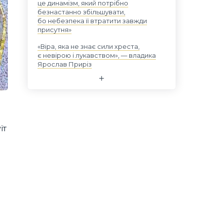
це динамізм, який потрібно
безнастанно збільшувати,
бо небезпека її втратити завжди
присутня»
«Віра, яка не знає сили хреста,
є невірою і лукавством», — владика
Ярослав Приріз
їт