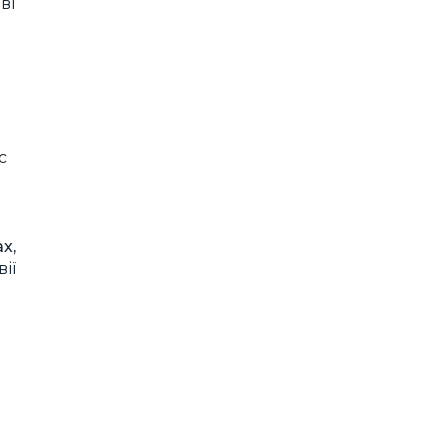
ві
с
х,
ії