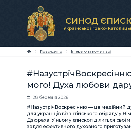
СИНОД ЄПИСК
Української Греко-Католиць
Прес-центр
Інтерв’ю та коментарі
#НазустрічВоскресінню 
мого! Духа любови дару
28 березня 2026
#НазустрічВоскресінню — це медійний д
для українців візантійського обряду у Н
Дзюраха. У ньому єпископ ділиться свої
задля ефективного духовного приготуван