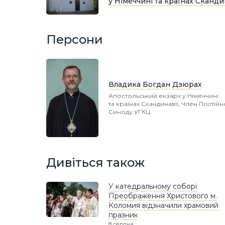
у Німеччині та країнах Сканди
Персони
Владика Богдан Дзюрах
Апостольський екзарх у Німеччині
та країнах Скандинавії, Член Постій
Синоду УГКЦ
Дивіться також
У катедральному соборі
Преображення Христового м.
Коломия відзначили храмовий
празник
8 серпня