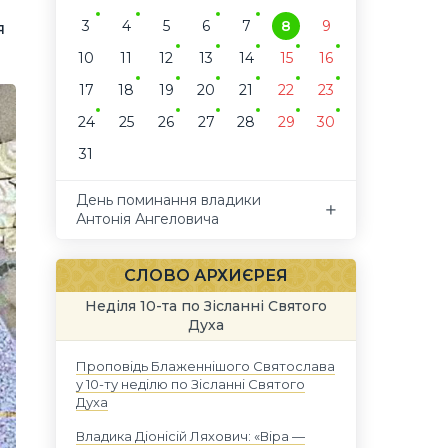
3
4
5
6
7
8
9
я
10
11
12
13
14
15
16
17
18
19
20
21
22
23
24
25
26
27
28
29
30
31
День поминання владики
Антонія Ангеловича
СЛОВО АРХИЄРЕЯ
Неділя 10-та по Зісланні Святого
Духа
Проповідь Блаженнішого Святослава
у 10-ту неділю по Зісланні Святого
Духа
Владика Діонісій Ляхович: «Віра —