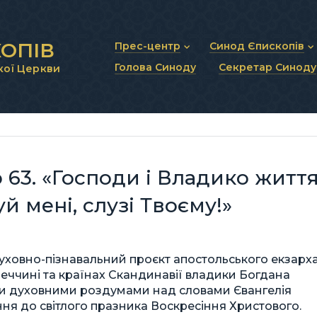
ОПІВ
Прес-центр
Синод Єпископів
Голова Синоду
Секретар Синоду
кої Церкви
Новини та анонси
Статут Синоду Єписко
Інтерв’ю та коментарі
Регламент Синоду Єп
Проповіді та промови
Положення про Голов
Молитовне прикликанн
Синодальні органи
Секретаріат Синоду
Контактна інформація
63. «Господи і Владико житт
й мені, слузі Твоєму!»
уховно-пізнавальний проєкт апостольського екзарх
імеччині та країнах Скандинавії владики Богдана
ми духовними роздумами над словами Євангелія
ня до світлого празника Воскресіння Христового.