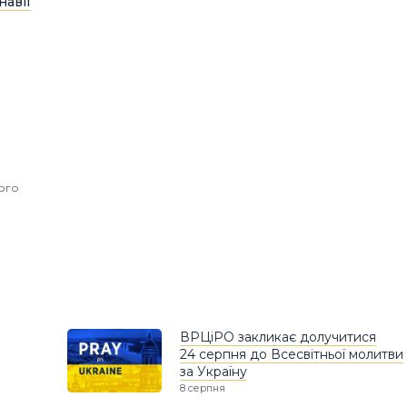
навії
ного
ВРЦіРО закликає долучитися
24 серпня до Всесвітньої молитви
за Україну
8 серпня