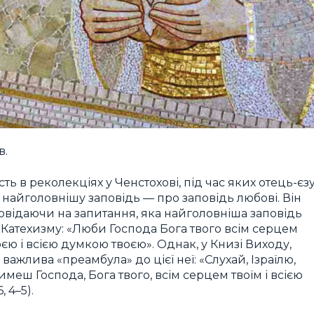
в.
ть в реколекціях у Ченстохові, під час яких отець-єзу
найголовнішу заповідь — про заповідь любові. Він
дповідаючи на запитання, яка найголовніша заповідь
з Катехизму: «Люби Господа Бога твого всім серцем
єю і всією думкою твоєю». Однак, у Книзі Виходу,
важлива «преамбула» до цієї неї: «Слухай, Ізраїлю,
еш Господа, Бога твого, всім серцем твоїм і всією
 4–5).