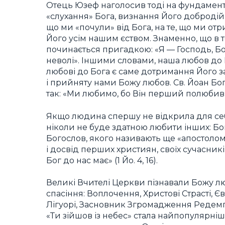
Отець Юзеф наголосив тоді на фундамент
«слухання» Бога, визнання Його добродійст
що ми «почули» від Бога, на те, що ми от
Його усім нашим єством. Знаменно, що в т
починається пригадкою: «Я — Господь, Бог 
неволі». Іншими словами, наша любов до
любові до Бога є саме дотримання Його з
і прийняту нами Божу любов. Св. Йоан Б
так: «Ми любимо, бо Він перший полюбив нас
Якщо людина спершу не відкрила для себе
ніколи не буде здатною любити інших: Бог
Богослов, якого називають ще «апостолом
і досвід перших християн, своїх сучасникі
Бог до нас має» (1 Йо. 4, 16).
Великі Вчителі Церкви пізнавали Божу лю
спасіння: Воплочення, Христові Страсті, Є
Лігуорі, Засновник Згромадження Редемпто
«Ти зійшов із небес» стала найпопулярн