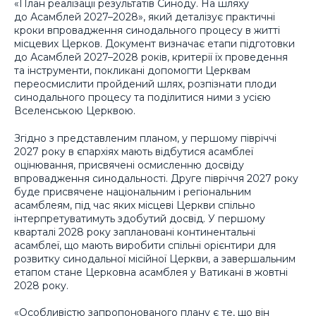
«План реалізації результатів Синоду. На шляху
до Асамблей 2027–2028», який деталізує практичні
кроки впровадження синодального процесу в житті
місцевих Церков. Документ визначає етапи підготовки
до Асамблей 2027–2028 років, критерії їх проведення
та інструменти, покликані допомогти Церквам
переосмислити пройдений шлях, розпізнати плоди
синодального процесу та поділитися ними з усією
Вселенською Церквою.
Згідно з представленим планом, у першому півріччі
2027 року в єпархіях мають відбутися асамблеї
оцінювання, присвячені осмисленню досвіду
впровадження синодальності. Друге півріччя 2027 року
буде присвячене національним і регіональним
асамблеям, під час яких місцеві Церкви спільно
інтерпретуватимуть здобутий досвід. У першому
кварталі 2028 року заплановані континентальні
асамблеї, що мають виробити спільні орієнтири для
розвитку синодальної місійної Церкви, а завершальним
етапом стане Церковна асамблея у Ватикані в жовтні
2028 року.
«Особливістю запропонованого плану є те, що він