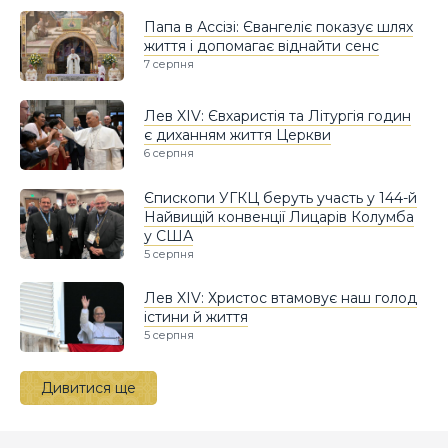
Папа в Ассізі: Євангеліє показує шлях
життя і допомагає віднайти сенс
7 серпня
Лев XIV: Євхаристія та Літургія годин
є диханням життя Церкви
6 серпня
Єпископи УГКЦ беруть участь у 144-й
Найвищій конвенції Лицарів Колумба
у США
5 серпня
Лев XIV: Христос втамовує наш голод
істини й життя
5 серпня
Дивитися ще