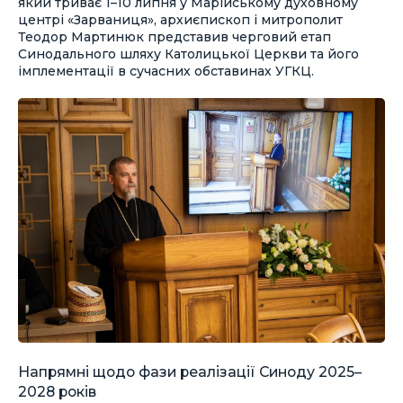
який триває 1–10 липня у Марійському духовному
центрі «Зарваниця», архиєпископ і митрополит
Теодор Мартинюк представив черговий етап
Синодального шляху Католицької Церкви та його
імплементації в сучасних обставинах УГКЦ.
Напрямні щодо фази реалізації Синоду 2025–
2028 років