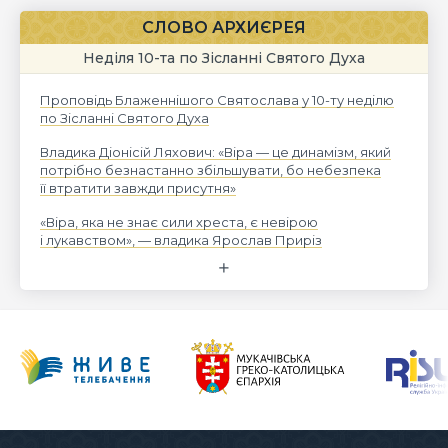
СЛОВО АРХИЄРЕЯ
Неділя 10-та по Зісланні Святого Духа
Проповідь Блаженнішого Святослава у 10-ту неділю
по Зісланні Святого Духа
Владика Діонісій Ляхович: «Віра — це динамізм, який
потрібно безнастанно збільшувати, бо небезпека
її втратити завжди присутня»
«Віра, яка не знає сили хреста, є невірою
і лукавством», — владика Ярослав Приріз