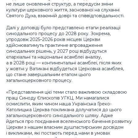
не лише оновлення структур, а передусім зміни
культури церковного життя, заснованої на слуханні
Святого Духа, взаємній довірі та співвідповідальності.
Далі у доповіді було представлено етапи реалізації
синодального процесу до 2028 року. Зокрема,
упродовж 2025–2026 років місцеві Церкви
здійснюватимуть практичне впровадження
синодальних рішень, у 2027 році відбудуться
єпархіальні та національні асамблеї аналізу,
а в 2028 році — континентальні асамблеї, після яких
у жовтні у Ватикані відбудеться Церковна асамблея,
що стане завершальним етапом цього
загальноцерковного процесу.
«Представлення цієї теми стало важливою складовою
праці Синоду Єпископів УГКЦ. Ми намагалися
осмислити, яким чином наша Українська Греко-
Католицька Церква покликана долучатися до цього
загальноцерковного синодального шляху. Адже
йдеться про поєднання вселенського бачення розвитку
Церкви з нашим власним душпастирським досвідом
і викликами, які постають перед нами в умовах