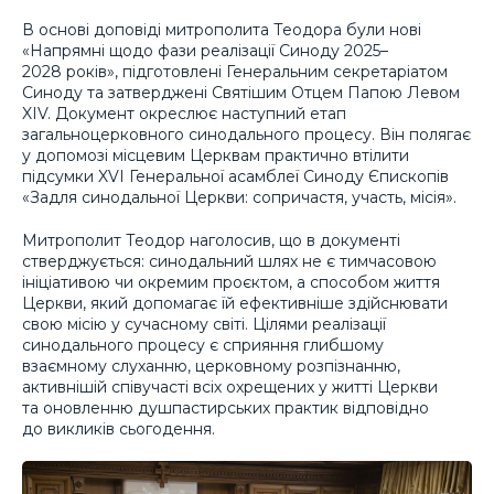
В основі доповіді митрополита Теодора були нові
«Напрямні щодо фази реалізації Синоду 2025–
2028 років», підготовлені Генеральним секретаріатом
Синоду та затверджені Святішим Отцем Папою Левом
XIV. Документ окреслює наступний етап
загальноцерковного синодального процесу. Він полягає
у допомозі місцевим Церквам практично втілити
підсумки XVI Генеральної асамблеї Синоду Єпископів
«Задля синодальної Церкви: сопричастя, участь, місія».
Митрополит Теодор наголосив, що в документі
стверджується: синодальний шлях не є тимчасовою
ініціативою чи окремим проєктом, а способом життя
Церкви, який допомагає їй ефективніше здійснювати
свою місію у сучасному світі. Цілями реалізації
синодального процесу є сприяння глибшому
взаємному слуханню, церковному розпізнанню,
активнішій співучасті всіх охрещених у житті Церкви
та оновленню душпастирських практик відповідно
до викликів сьогодення.