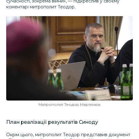
сучасності, зокрема війни», — підкреслив у своєму
коментарі митрополит Теодор.
Митрополит Теодор Мартинюк
План реалізації результатів Синоду
Окрім цього, митрополит Теодор представив документ