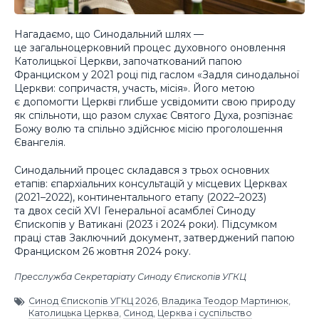
Нагадаємо, що Синодальний шлях —
це загальноцерковний процес духовного оновлення
Католицької Церкви, започаткований папою
Франциском у 2021 році під гаслом «Задля синодальної
Церкви: сопричастя, участь, місія». Його метою
є допомогти Церкві глибше усвідомити свою природу
як спільноти, що разом слухає Святого Духа, розпізнає
Божу волю та спільно здійснює місію проголошення
Євангелія.
Синодальний процес складався з трьох основних
етапів: єпархіальних консультацій у місцевих Церквах
(2021–2022), континентального етапу (2022–2023)
та двох сесій XVI Генеральної асамблеї Синоду
Єпископів у Ватикані (2023 і 2024 роки). Підсумком
праці став Заключний документ, затверджений папою
Франциском 26 жовтня 2024 року.
Пресслужба Секретаріату Синоду Єпископів УГКЦ
Синод Єпископів УГКЦ 2026
,
Владика Теодор Мартинюк
,
Католицька Церква
,
Синод
,
Церква і суспільство