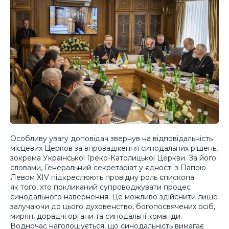
Особливу увагу доповідач звернув на відповідальність
місцевих Церков за впровадження синодальних рішень,
зокрема Української Греко-Католицької Церкви. За його
словами, Генеральний секретаріат у єдності з Папою
Левом XIV підкреслюють провідну роль єпископа
як того, хто покликаний супроводжувати процес
синодального навернення. Це можливо здійснити лише
залучаючи до цього духовенство, богопосвячених осіб,
мирян, дорадчі органи та синодальні команди.
Водночас наголошується, що синодальність вимагає