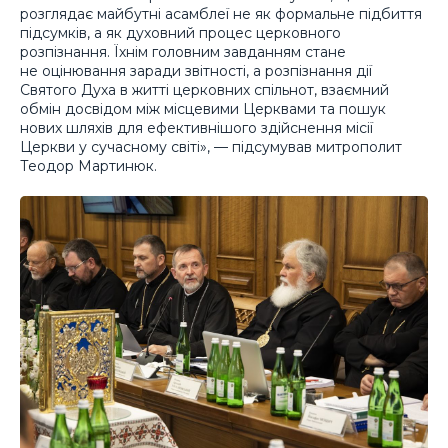
розглядає майбутні асамблеї не як формальне підбиття
підсумків, а як духовний процес церковного
розпізнання. Їхнім головним завданням стане
не оцінювання заради звітності, а розпізнання дії
Святого Духа в житті церковних спільнот, взаємний
обмін досвідом між місцевими Церквами та пошук
нових шляхів для ефективнішого здійснення місії
Церкви у сучасному світі», — підсумував митрополит
Теодор Мартинюк.